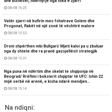
dhe bizneset, ndërhyrje nga toka e zjarri
08/08 16:25
Vatër zjarri në kufirin mes fshatrave Golem dhe
Progonat, flakët në një zonë të vështirë malore
08/08 15:53
Droni shpërthen mbi Bullgari/ Mjeti kaloi pa u zbuluar
nga dy shtete dhe ra pranë gazsjellësit strategjik
08/08 15:31
Nga puna në ndërtim dhe skelat te shqiponja në
Beograd/ Rrëfimi i boksierit shqiptar të UFC: Ishin 22
mijë serbë në arenë, e kisha ndarë mendjen…
08/08 15:14
Na ndiqni: