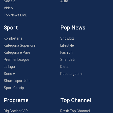
Sociale
Auto
Video
Top News LIVE
Sport
Pop News
Kombëtarja
Showbiz
Kategoria Superiore
Lifestyle
Kategoria e Parë
Fashion
Premier League
Shëndeti
La Liga
Dieta
Serie A
Receta gatimi
Shumësportësh
Sport Gossip
Programe
Top Channel
Big Brother VIP
Rreth Top Channel