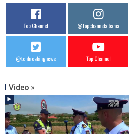
Top Channel
@topchannelalbania
@tchbreakingnews
Top Channel
Video »