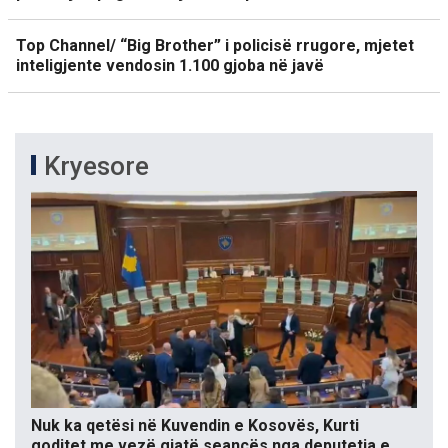
Top Channel/ “Big Brother” i policisë rrugore, mjetet
inteligjente vendosin 1.100 gjoba në javë
Kryesore
Nuk ka qetësi në Kuvendin e Kosovës, Kurti
goditet me vezë gjatë seancës nga deputetja e