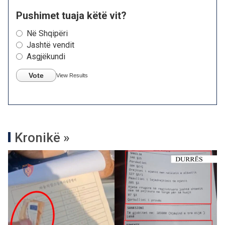
Pushimet tuaja këtë vit?
Në Shqipëri
Jashtë vendit
Asgjëkundi
Vote
View Results
Kronikë »