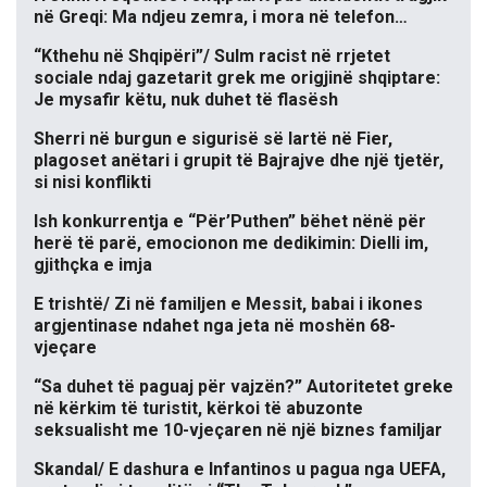
në Greqi: Ma ndjeu zemra, i mora në telefon…
“Kthehu në Shqipëri”/ Sulm racist në rrjetet
sociale ndaj gazetarit grek me origjinë shqiptare:
Je mysafir këtu, nuk duhet të flasësh
Sherri në burgun e sigurisë së lartë në Fier,
plagoset anëtari i grupit të Bajrajve dhe një tjetër,
si nisi konflikti
Ish konkurrentja e “Për’Puthen” bëhet nënë për
herë të parë, emocionon me dedikimin: Dielli im,
gjithçka e imja
E trishtë/ Zi në familjen e Messit, babai i ikones
argjentinase ndahet nga jeta në moshën 68-
vjeçare
“Sa duhet të paguaj për vajzën?” Autoritetet greke
në kërkim të turistit, kërkoi të abuzonte
seksualisht me 10-vjeçaren në një biznes familjar
Skandal/ E dashura e Infantinos u pagua nga UEFA,