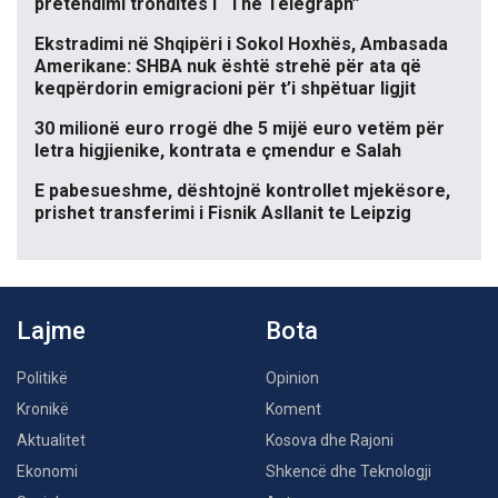
pretendimi tronditës i “The Telegraph”
Ekstradimi në Shqipëri i Sokol Hoxhës, Ambasada
Amerikane: SHBA nuk është strehë për ata që
keqpërdorin emigracioni për t’i shpëtuar ligjit
30 milionë euro rrogë dhe 5 mijë euro vetëm për
letra higjienike, kontrata e çmendur e Salah
E pabesueshme, dështojnë kontrollet mjekësore,
prishet transferimi i Fisnik Asllanit te Leipzig
Lajme
Bota
Politikë
Opinion
Kronikë
Koment
Aktualitet
Kosova dhe Rajoni
Ekonomi
Shkencë dhe Teknologji