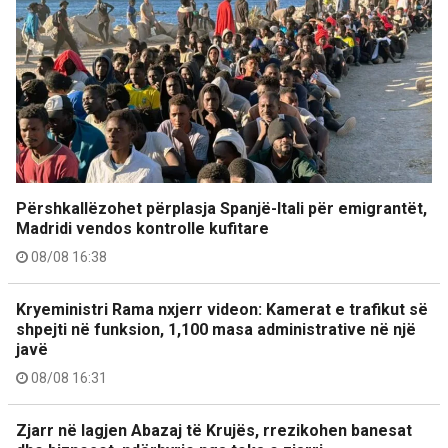
Përshkallëzohet përplasja Spanjë-Itali për emigrantët,
Madridi vendos kontrolle kufitare
08/08 16:38
Kryeministri Rama nxjerr videon: Kamerat e trafikut së
shpejti në funksion, 1,100 masa administrative në një
javë
08/08 16:31
Zjarr në lagjen Abazaj të Krujës, rrezikohen banesat