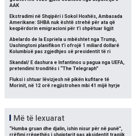
AAK
Ekstradimi në Shqipëri i Sokol Hoxhës, Ambasada
Amerikane: SHBA nuk është strehë për ata që
keqpërdorin emigracioni për t’i shpëtuar ligjit
Abelardo de la Espriela u mbështet nga Trump,
Uashingtoni planifikon t’i ofrojë 1 miliard dollarë
Kolumbisë pas zgjedhjes së presidentit të ri
Skandal/ E dashura e Infantinos u pagua nga UEFA,
pretendimi tronditës i “The Telegraph”
Fluksi i shtuar lëvizjesh në pikën kufitare të
Morinit, në 12 orë regjistrohen mbi 41 mijë hyrje
Më të lexuarat
“Humba gruan dhe djalin, ishin nisur për në punë”,
rrëfimi rrëqethës i shqiptarit pas aksidentit tragjik