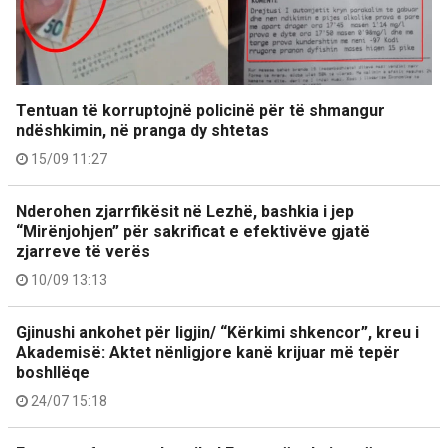
Tentuan të korruptojnë policinë për të shmangur
ndëshkimin, në pranga dy shtetas
15/09 11:27
Nderohen zjarrfikësit në Lezhë, bashkia i jep
“Mirënjohjen” për sakrificat e efektivëve gjatë
zjarreve të verës
10/09 13:13
Gjinushi ankohet për ligjin/ “Kërkimi shkencor”, kreu i
Akademisë: Aktet nënligjore kanë krijuar më tepër
boshllëqe
24/07 15:18