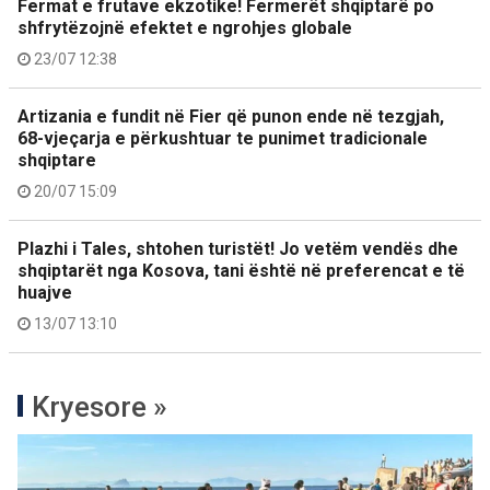
Fermat e frutave ekzotike! Fermerët shqiptarë po
shfrytëzojnë efektet e ngrohjes globale
23/07 12:38
Artizania e fundit në Fier që punon ende në tezgjah,
68-vjeçarja e përkushtuar te punimet tradicionale
shqiptare
20/07 15:09
Plazhi i Tales, shtohen turistët! Jo vetëm vendës dhe
shqiptarët nga Kosova, tani është në preferencat e të
huajve
13/07 13:10
Kryesore »