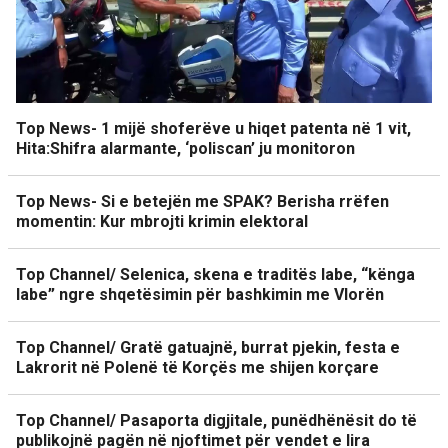
Top News- 1 mijë shoferëve u hiqet patenta në 1 vit,
Hita:Shifra alarmante, ‘poliscan’ ju monitoron
Top News- Si e betejën me SPAK? Berisha rrëfen
momentin: Kur mbrojti krimin elektoral
Top Channel/ Selenica, skena e traditës labe, “kënga
labe” ngre shqetësimin për bashkimin me Vlorën
Top Channel/ Gratë gatuajnë, burrat pjekin, festa e
Lakrorit në Polenë të Korçës me shijen korçare
Top Channel/ Pasaporta digjitale, punëdhënësit do të
publikojnë pagën në njoftimet për vendet e lira