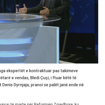
 nga ekspertët e kontraktuar pas takimeve
rë e vendas, Bledi Çuçi, i ftuar këtë të
 Denis Dyrnjaja, pranoi se palët janë ende në
 kësaj të marte për Reformën Zgjedhore, ku