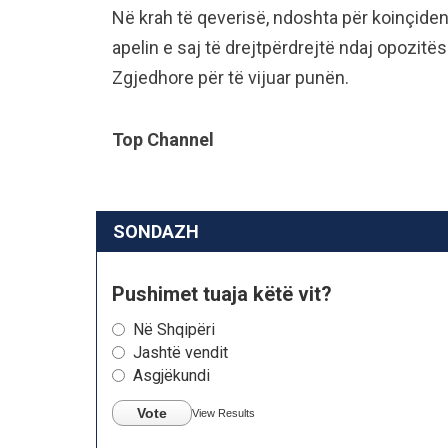
Në krah të qeverisë, ndoshta për koinçid
apelin e saj të drejtpërdrejtë ndaj opozitë
Zgjedhore për të vijuar punën.
Top Channel
SONDAZH
Pushimet tuaja këtë vit?
Në Shqipëri
Jashtë vendit
Asgjëkundi
Vote
View Results