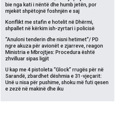
bie nga kati i nëntë dhe humb jetën, por
mjekët shpëtojnë foshnjën e saj
Konflikt me stafin e hotelit në Dhërmi,
shpallet në kërkim ish-zyrtari i policisë
“Anuloni tenderin dhe nisni hetimet”/ PD
ngre akuza për avionët e zjarreve, reagon
Ministria e Mbrojtjes: Procedura është
zhvilluar sipas ligjit
U kap me 4 pistoleta “Glock” rrugës për në
Sarandë, zbardhet dëshmia e 31-vjeçarit:
Unë u nisa për pushime, shoku më futi qesen
e zezë në makinë dhe iku