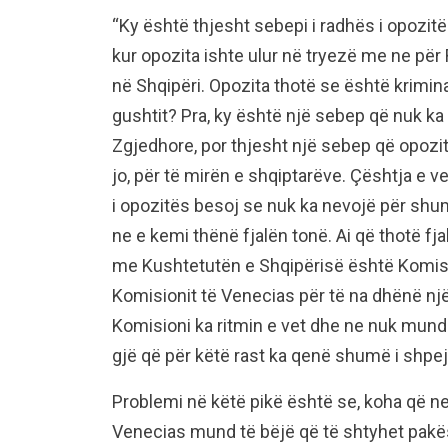
“Ky është thjesht sebepi i radhës i opozit
kur opozita ishte ulur në tryezë me ne pë
në Shqipëri. Opozita thotë se është kriminal
gushtit? Pra, ky është një sebep që nuk k
Zgjedhore, por thjesht një sebep që opozita
jo, për të mirën e shqiptarëve. Çështja e vett
i opozitës besoj se nuk ka nevojë për shu
ne e kemi thënë fjalën tonë. Ai që thotë f
me Kushtetutën e Shqipërisë është Komisio
Komisionit të Venecias për të na dhënë nj
Komisioni ka ritmin e vet dhe ne nuk mund t
gjë që për këtë rast ka qenë shumë i shpejt
Problemi në këtë pikë është se, koha që nev
Venecias mund të bëjë që të shtyhet pak