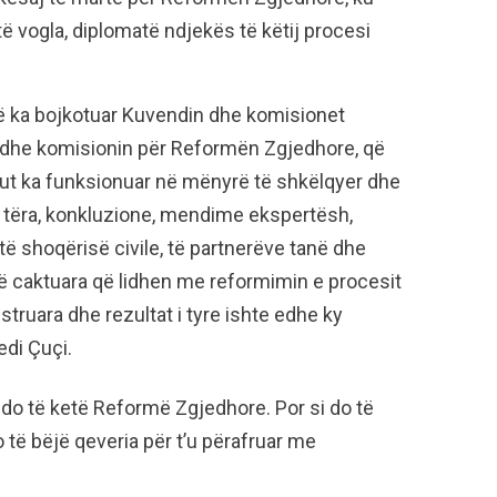
ë vogla, diplomatë ndjekës të këtij procesi
që ka bojkotuar Kuvendin dhe komisionet
 edhe komisionin për Reformën Zgjedhore, që
rikut ka funksionuar në mënyrë të shkëlqyer dhe
 tëra, konkluzione, mendime ekspertësh,
ë shoqërisë civile, të partnerëve tanë dhe
ë caktuara që lidhen me reformimin e procesit
struara dhe rezultat i tyre ishte edhe ky
edi Çuçi.
k do të ketë Reformë Zgjedhore. Por si do të
 të bëjë qeveria për t’u përafruar me