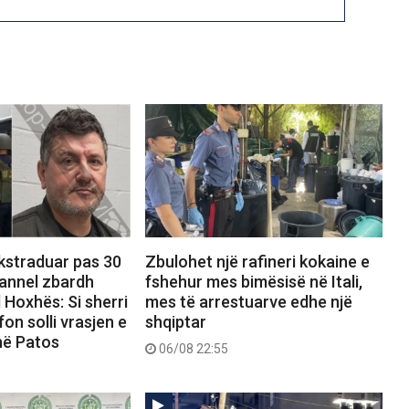
ekstraduar pas 30
Zbulohet një rafineri kokaine e
hannel zbardh
fshehur mes bimësisë në Itali,
 Hoxhës: Si sherri
mes të arrestuarve edhe një
on solli vrasjen e
shqiptar
në Patos
06/08 22:55