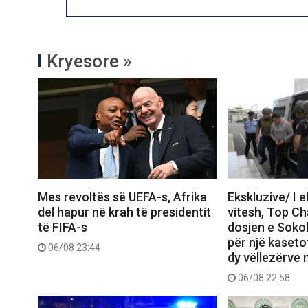
Kryesore »
Mes revoltës së UEFA-s, Afrika
Ekskluzive/ I 
del hapur në krah të presidentit
vitesh, Top C
të FIFA-s
dosjen e Sokol
për një kasetof
06/08 23:44
dy vëllezërve 
06/08 22:58