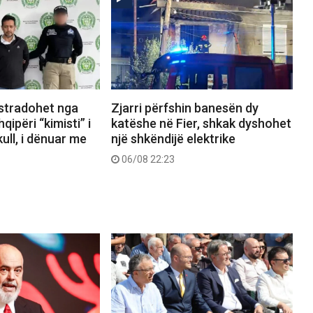
kstradohet nga
Zjarri përfshin banesën dy
ipëri “kimisti” i
katëshe në Fier, shkak dyshohet
ull, i dënuar me
një shkëndijë elektrike
06/08 22:23