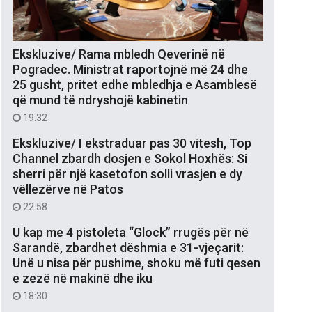
Ekskluzive/ Rama mbledh Qeverinë në
Pogradec. Ministrat raportojnë më 24 dhe
25 gusht, pritet edhe mbledhja e Asamblesë
që mund të ndryshojë kabinetin
19:32
Ekskluzive/ I ekstraduar pas 30 vitesh, Top
Channel zbardh dosjen e Sokol Hoxhës: Si
sherri për një kasetofon solli vrasjen e dy
vëllezërve në Patos
22:58
U kap me 4 pistoleta “Glock” rrugës për në
Sarandë, zbardhet dëshmia e 31-vjeçarit:
Unë u nisa për pushime, shoku më futi qesen
e zezë në makinë dhe iku
18:30