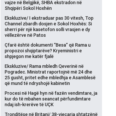
vajze në Belgjikë, SHBA ekstradon në
Shqipëri Sokol Hoxhën
Ekskluzive/ I ekstraduar pas 30 vitesh, Top
Channel zbardh dosjen e Sokol Hoxhës: Si
sherri për një kasetofon solli vrasjen e dy
vëllezërve në Patos
Çfarë është dokumenti “Besa” që Rama u
propozoi shqiptarëve? Kryeministri e
shpjegon me katër fjalë
Ekskluzive/ Rama mbledh Qeverinë në
Pogradec. Ministrat raportojnë më 24 dhe
25 gusht, pritet edhe mbledhja e Asamblesë
që mund të ndryshojë kabinetin
Procesi në Hagë hyn në fazën vendimtare, ja
kur do të mbahen seancat përfundimtare
ndaj ish-krerëve të UÇK
Tronditëse në Britani/ 38-vjeçarja shtatzënë