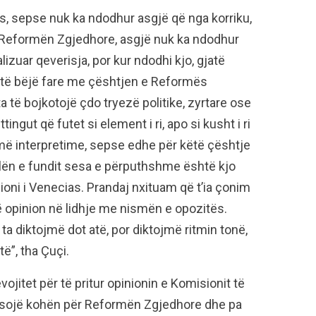
ës, sepse nuk ka ndodhur asgjë që nga korriku,
r Reformën Zgjedhore, asgjë nuk ka ndodhur
izuar qeverisja, por kur ndodhi kjo, gjatë
a të bëjë fare me çështjen e Reformës
 të bojkotojë çdo tryezë politike, zyrtare ose
ingut që futet si element i ri, apo si kusht i ri
më interpretime, sepse edhe për këtë çështje
jalën e fundit sesa e përputhshme është kjo
ni i Venecias. Prandaj nxituam që t’ia çonim
ë opinion në lidhje me nismën e opozitës.
a diktojmë dot atë, por diktojmë ritmin tonë,
ë”, tha Çuçi.
ojitet për të pritur opinionin e Komisionit të
ësojë kohën për Reformën Zgjedhore dhe pa