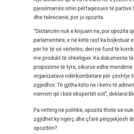
pjesëmarrës ishin përfaqësues të partive t
dhe teknicienë, por jo opozita.
“Distancën nuk e krijuam ne, por opozita 
parlamentare, e në këtë rast ka bojkotuar
për hir të së vërtetës, deri në fund të kor
me produkt të shkëlqyer. Ka dokumente të
propozime të tyre, sikurse edhe mendime t
organizatave ndërkombëtare për çështje t
zgjedhor. Të gjitha këto ne i kemi të admini
normim që i bëë ekspertët sot”, deklaroi Bl
Pa vetting në politikë, opozita thotë se nu
zgjidhet ky ngërç dhe çfarë përpjekjesh do
opozitën?