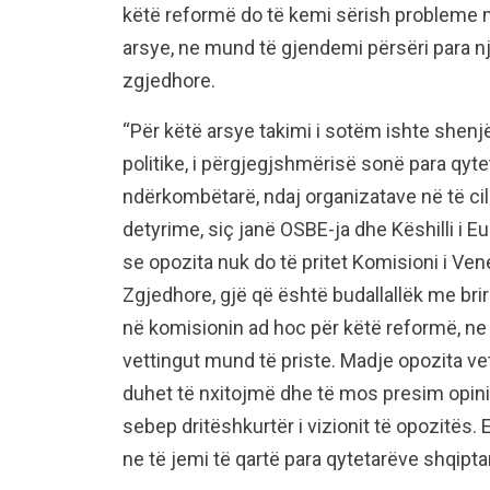
këtë reformë do të kemi sërish probleme 
arsye, ne mund të gjendemi përsëri para n
zgjedhore.
“Për këtë arsye takimi i sotëm ishte shenjë
politike, i përgjegjshmërisë sonë para qyt
ndërkombëtarë, ndaj organizatave në të cila
detyrime, siç janë OSBE-ja dhe Këshilli i E
se opozita nuk do të pritet Komisioni i V
Zgjedhore, gjë që është budallallëk me br
në komisionin ad hoc për këtë reformë, ne
vettingut mund të priste. Madje opozita ve
duhet të nxitojmë dhe të mos presim opin
sebep dritëshkurtër i vizionit të opozitës
ne të jemi të qartë para qytetarëve shqipt