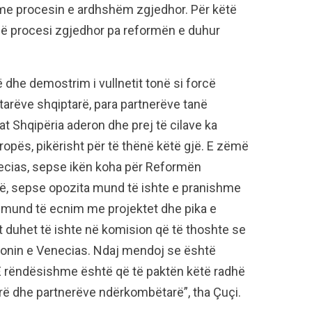
me procesin e ardhshëm zgjedhor. Për këtë
jë procesi zgjedhor pa reformën e duhur
 dhe demostrim i vullnetit tonë si forcë
etarëve shqiptarë, para partnerëve tanë
t Shqipëria aderon dhe prej të cilave ka
uropës, pikërisht për të thënë këtë gjë. E zëmë
enecias, sepse ikën koha për Reformën
irë, sepse opozita mund të ishte e pranishme
 mund të ecnim me projektet dhe pika e
t duhet të ishte në komision që të thoshte se
ionin e Venecias. Ndaj mendoj se është
. E rëndësishme është që të paktën këtë radhë
arë dhe partnerëve ndërkombëtarë”, tha Çuçi.