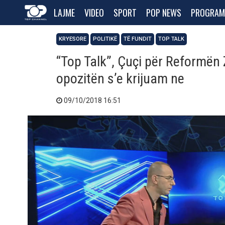
LAJME
VIDEO
SPORT
POP NEWS
PROGRAM
KRYESORE
POLITIKË
TË FUNDIT
TOP TALK
“Top Talk”, Çuçi për Reformën
opozitën s’e krijuam ne
09/10/2018 16:51