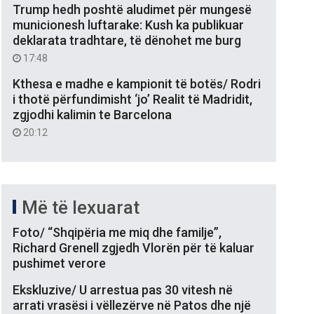
Trump hedh poshtë aludimet për mungesë
municionesh luftarake: Kush ka publikuar
deklarata tradhtare, të dënohet me burg
17:48
Kthesa e madhe e kampionit të botës/ Rodri
i thotë përfundimisht ‘jo’ Realit të Madridit,
zgjodhi kalimin te Barcelona
20:12
Më të lexuarat
Foto/ “Shqipëria me miq dhe familje”,
Richard Grenell zgjedh Vlorën për të kaluar
pushimet verore
Ekskluzive/ U arrestua pas 30 vitesh në
arrati vrasësi i vëllezërve në Patos dhe një