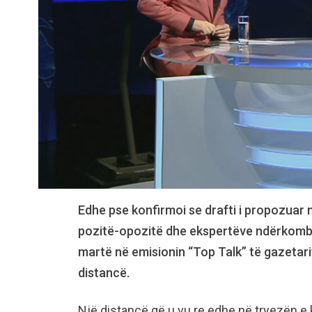
Edhe pse konfirmoi se drafti i propozuar
pozitë-opozitë dhe ekspertëve ndërkombëta
martë në emisionin “Top Talk” të gazetarit
distancë.
Një distancë që u vu re edhe në tryezën e