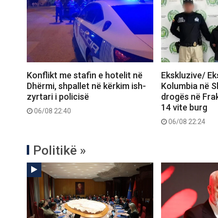
Konflikt me stafin e hotelit në
Ekskluzive/ E
Dhërmi, shpallet në kërkim ish-
Kolumbia në Shq
zyrtari i policisë
drogës në Frak
14 vite burg
06/08 22:40
06/08 22:24
Politikë »