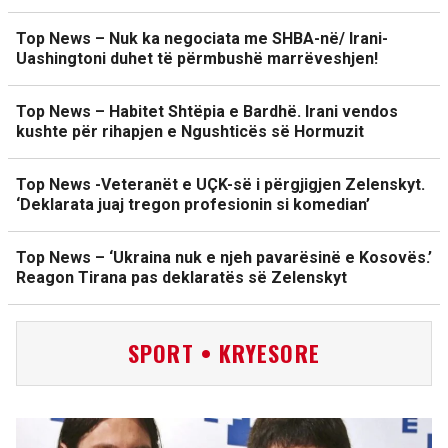
Top News – Nuk ka negociata me SHBA-në/ Irani-
Uashingtoni duhet të përmbushë marrëveshjen!
Top News – Habitet Shtëpia e Bardhë. Irani vendos
kushte për rihapjen e Ngushticës së Hormuzit
Top News -Veteranët e UÇK-së i përgjigjen Zelenskyt.
‘Deklarata juaj tregon profesionin si komedian’
Top News – ‘Ukraina nuk e njeh pavarësinë e Kosovës.’
Reagon Tirana pas deklaratës së Zelenskyt
SPORT • KRYESORE