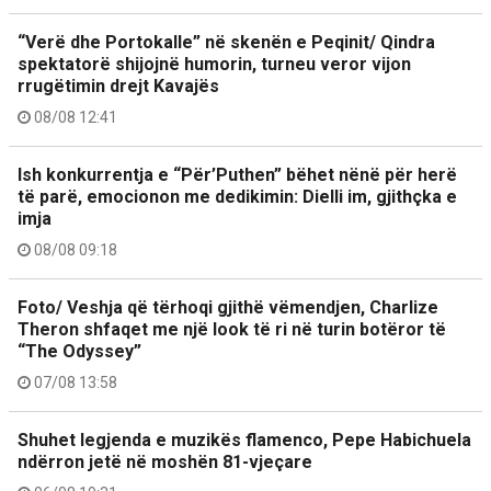
“Verë dhe Portokalle” në skenën e Peqinit/ Qindra
spektatorë shijojnë humorin, turneu veror vijon
rrugëtimin drejt Kavajës
08/08 12:41
Ish konkurrentja e “Për’Puthen” bëhet nënë për herë
të parë, emocionon me dedikimin: Dielli im, gjithçka e
imja
08/08 09:18
Foto/ Veshja që tërhoqi gjithë vëmendjen, Charlize
Theron shfaqet me një look të ri në turin botëror të
“The Odyssey”
07/08 13:58
Shuhet legjenda e muzikës flamenco, Pepe Habichuela
ndërron jetë në moshën 81-vjeçare