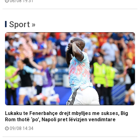
06/08 19:31
Sport »
Lukaku te Fenerbahçe drejt mbylljes me sukses, Big
Rom thotë ‘po’, Napoli pret lëvizjen vendimtare
09/08 14:34