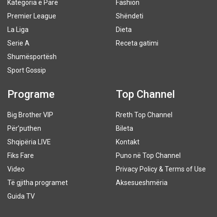
Kategoria e Parë
Fashion
Premier League
Shëndeti
La Liga
Dieta
Serie A
Receta gatimi
Shumësportësh
Sport Gossip
Programe
Top Channel
Big Brother VIP
Rreth Top Channel
Për’puthen
Bileta
Shqipëria LIVE
Kontakt
Fiks Fare
Puno në Top Channel
Video
Privacy Policy & Terms of Use
Të gjitha programet
Aksesueshmëria
Guida TV