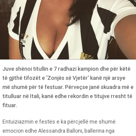
Juve shënoi titullin e 7 radhazi kampion dhe për këtë
të gjithë tifozët e ‘Zonjës së Vjetër’ kanë një arsye
më shumë për të festuar. Përveçse janë skuadra më e
titulluar në Itali, kanë edhe rekordin e titujve rresht të
fituar.
Entuiziazmin e festës e ka përcjellë me shumë
emocion edhe Alessandra Balloni, ballerina nga