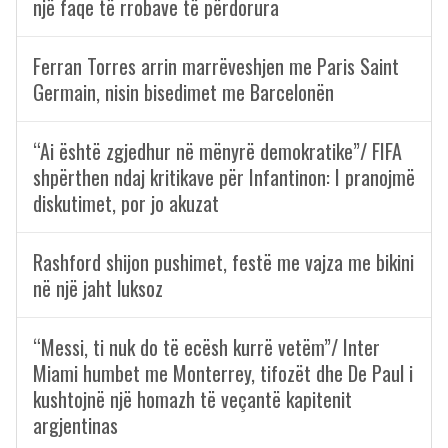
një faqe të rrobave të përdorura
Ferran Torres arrin marrëveshjen me Paris Saint
Germain, nisin bisedimet me Barcelonën
“Ai është zgjedhur në mënyrë demokratike”/ FIFA
shpërthen ndaj kritikave për Infantinon: I pranojmë
diskutimet, por jo akuzat
Rashford shijon pushimet, festë me vajza me bikini
në një jaht luksoz
“Messi, ti nuk do të ecësh kurrë vetëm”/ Inter
Miami humbet me Monterrey, tifozët dhe De Paul i
kushtojnë një homazh të veçantë kapitenit
argjentinas