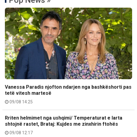
Pop News »
Vanessa Paradis njofton ndarjen nga bashkëshorti pas
tetë vitesh martesë
09/08 14:25
Rriten helmimet nga ushqimi/ Temperaturat e larta
shtojnë rastet, Brataj: Kujdes me zinxhirin ftohës
09/08 12:17