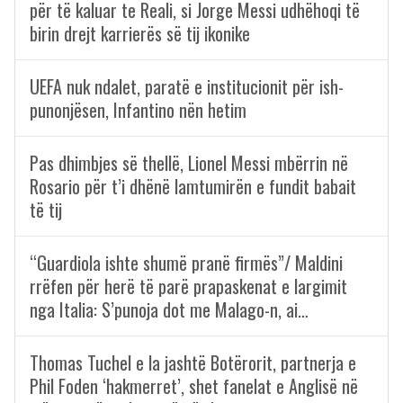
për të kaluar te Reali, si Jorge Messi udhëhoqi të
birin drejt karrierës së tij ikonike
UEFA nuk ndalet, paratë e institucionit për ish-
punonjësen, Infantino nën hetim
Pas dhimbjes së thellë, Lionel Messi mbërrin në
Rosario për t’i dhënë lamtumirën e fundit babait
të tij
“Guardiola ishte shumë pranë firmës”/ Maldini
rrëfen për herë të parë prapaskenat e largimit
nga Italia: S’punoja dot me Malago-n, ai…
Thomas Tuchel e la jashtë Botërorit, partnerja e
Phil Foden ‘hakmerret’, shet fanelat e Anglisë në