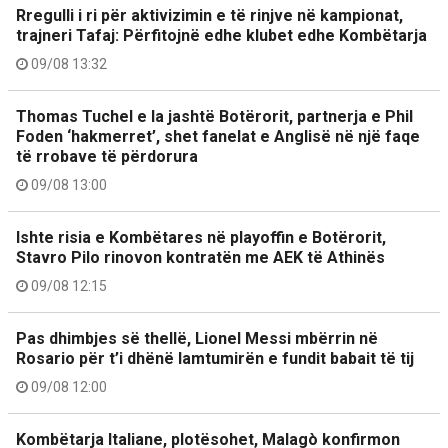
Rregulli i ri për aktivizimin e të rinjve në kampionat,
trajneri Tafaj: Përfitojnë edhe klubet edhe Kombëtarja
09/08 13:32
Thomas Tuchel e la jashtë Botërorit, partnerja e Phil
Foden ‘hakmerret’, shet fanelat e Anglisë në një faqe
të rrobave të përdorura
09/08 13:00
Ishte risia e Kombëtares në playoffin e Botërorit,
Stavro Pilo rinovon kontratën me AEK të Athinës
09/08 12:15
Pas dhimbjes së thellë, Lionel Messi mbërrin në
Rosario për t’i dhënë lamtumirën e fundit babait të tij
09/08 12:00
Kombëtarja Italiane, plotësohet, Malagò konfirmon