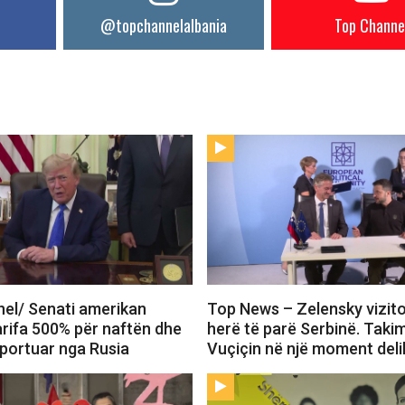
@topchannelalbania
Top Channe
el/ Senati amerikan
Top News – Zelensky vizit
arifa 500% për naftën dhe
herë të parë Serbinë. Tak
mportuar nga Rusia
Vuçiçin në një moment deli