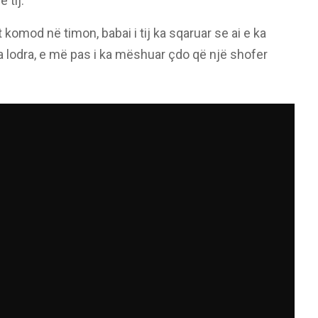
 tij.
omod në timon, babai i tij ka sqaruar se ai e ka
ina lodra, e më pas i ka mëshuar çdo që një shofer