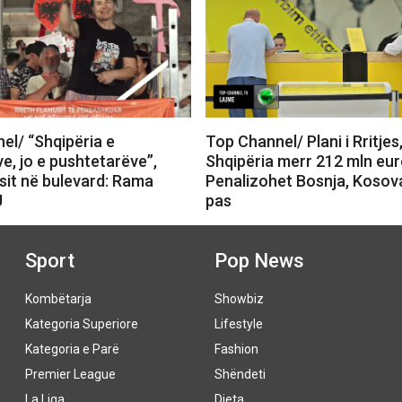
el/ “Shqipëria e
Top Channel/ Plani i Rritjes
e, jo e pushtetarëve”,
Shqipëria merr 212 mln eur
sit në bulevard: Rama
Penalizohet Bosnja, Kosov
U
pas
Sport
Pop News
Kombëtarja
Showbiz
Kategoria Superiore
Lifestyle
Kategoria e Parë
Fashion
Premier League
Shëndeti
La Liga
Dieta