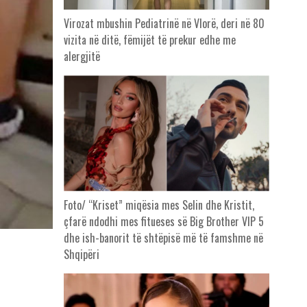
Virozat mbushin Pediatrinë në Vlorë, deri në 80
vizita në ditë, fëmijët të prekur edhe me
alergjitë
Foto/ “Kriset” miqësia mes Selin dhe Kristit,
çfarë ndodhi mes fitueses së Big Brother VIP 5
dhe ish-banorit të shtëpisë më të famshme në
Shqipëri