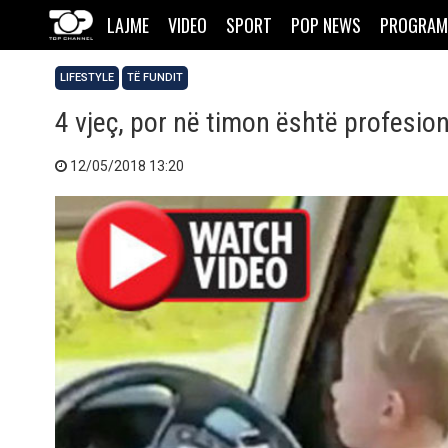
LAJME
VIDEO
SPORT
POP NEWS
PROGRAM
LIFESTYLE
TË FUNDIT
4 vjeç, por në timon është profesio
12/05/2018 13:20