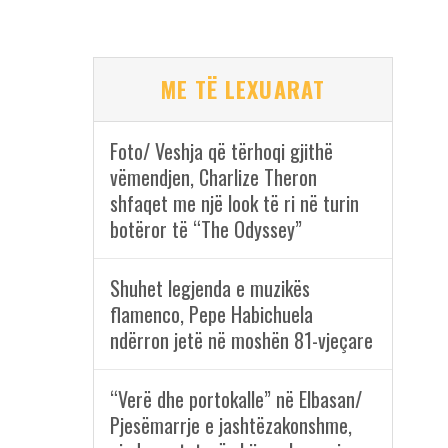
ME TË LEXUARAT
Foto/ Veshja që tërhoqi gjithë
vëmendjen, Charlize Theron
shfaqet me një look të ri në turin
botëror të “The Odyssey”
Shuhet legjenda e muzikës
flamenco, Pepe Habichuela
ndërron jetë në moshën 81-vjeçare
“Verë dhe portokalle” në Elbasan/
Pjesëmarrje e jashtëzakonshme,