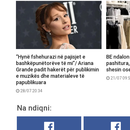
“Hynë fshehurazi në pajisjet e
BE ndalon
bashkëpunëtorëve të mi”/ Ariana
pashitura,
Grande padit hakerët për publikimin
shesin ose
e muzikës dhe materialeve të
21/07 09:
papublikuara
28/07 20:34
Na ndiqni: