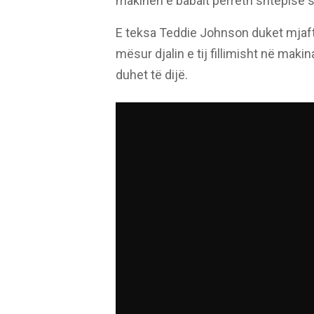
makinën e babait përreth shtëpisë së
E teksa Teddie Johnson duket mjaft k
mësur djalin e tij fillimisht në mak
duhet të dijë.