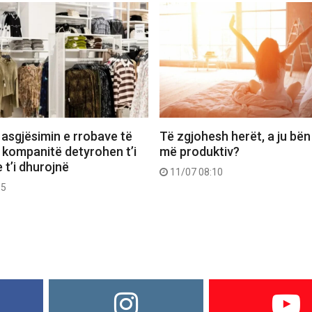
 asgjësimin e rrobave të
Të zgjohesh herët, a ju bën
 kompanitë detyrohen t’i
më produktiv?
 t’i dhurojnë
11/07 08:10
55