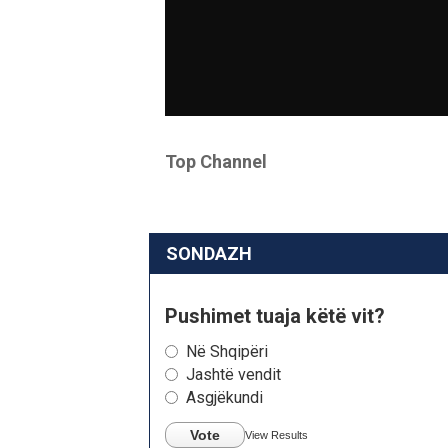
Top Channel
SONDAZH
Pushimet tuaja këtë vit?
Në Shqipëri
Jashtë vendit
Asgjëkundi
Vote
View Results