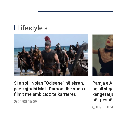
Lifestyle »
Si e solli Nolan “Odisenë” në ekran,
Pamja e Ar
pse zgjodhi Matt Damon dhe sfida e
ngjall shq
filmit më ambicioz të karrierës
këngëtarj
për peshë
04/08 15:09
01/08 10: