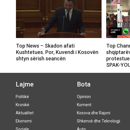
Top News – Skadon afati
Top Chann
Kushtetues. Por, Kuvendi i Kosovën
shqiptarëv
shtyn sërish seancën
protestue
SPAK-YO
Lajme
Bota
Politikë
Opinion
Kronikë
Koment
Aktualitet
Kosova dhe Rajoni
Ekonomi
Shkencë dhe Teknologji
Sociale
Auto