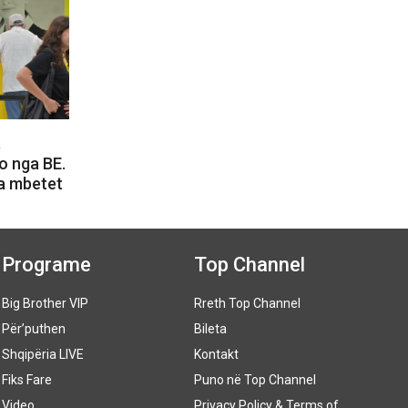
,
o nga BE.
a mbetet
Programe
Top Channel
Big Brother VIP
Rreth Top Channel
Për’puthen
Bileta
Shqipëria LIVE
Kontakt
Fiks Fare
Puno në Top Channel
Video
Privacy Policy & Terms of