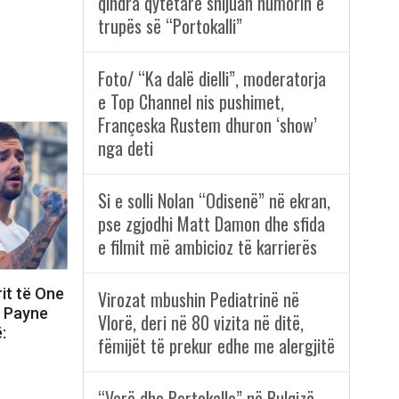
qindra qytetarë shijuan humorin e
trupës së “Portokalli”
Foto/ “Ka dalë dielli”, moderatorja
e Top Channel nis pushimet,
Françeska Rustem dhuron ‘show’
nga deti
Si e solli Nolan “Odisenë” në ekran,
pse zgjodhi Matt Damon dhe sfida
e filmit më ambicioz të karrierës
rit të One
Virozat mbushin Pediatrinë në
m Payne
Vlorë, deri në 80 vizita në ditë,
:
fëmijët të prekur edhe me alergjitë
“Verë dhe Portokalle” në Bulqizë,