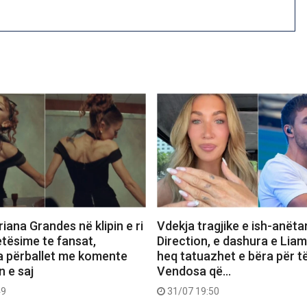
iana Grandes në klipin e ri
Vdekja tragjike e ish-anëta
etësime te fansat,
Direction, e dashura e Lia
a përballet me komente
heq tatuazhet e bëra për të
n e saj
Vendosa që…
49
31/07 19:50