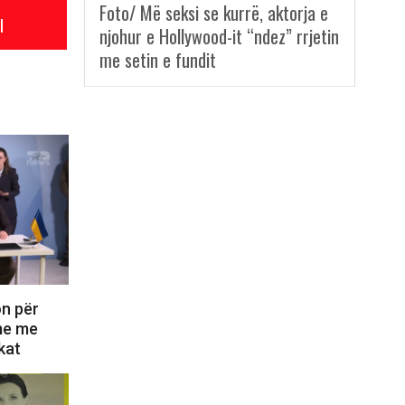
Foto/ Më seksi se kurrë, aktorja e
l
njohur e Hollywood-it “ndez” rrjetin
me setin e fundit
on për
ime me
kat