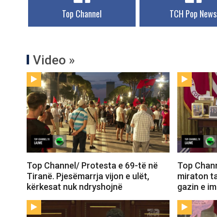
Top Channel
TCH Pop News
Video »
Top Channel/ Protesta e 69-të në
Top Chann
Tiranë. Pjesëmarrja vijon e ulët,
miraton t
kërkesat nuk ndryshojnë
gazin e i