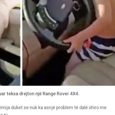
muar teksa drejton një Range Rover 4X4.
ëmija duket se nuk ka asnjë problem të dalë xhiro me