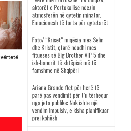
aktorët e Portokallisë ndezin
atmosferën në qytetin minator.
Emocionesh të forta për qytetarët
Foto/ “Kriset” miqësia mes Selin
dhe Kristit, çfarë ndodhi mes
fitueses së Big Brother VIP 5 dhe
 vërtetë
ish-banorit të shtëpisë më të
famshme në Shqipëri
Ariana Grande flet për herë të
parë pas vendimit për t’u tërhequr
nga jeta publike: Nuk ishte një
vendim impulsiv, e kisha planifikuar
prej kohësh