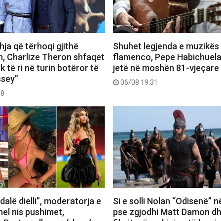
ja që tërhoqi gjithë
Shuhet legjenda e muzikës
, Charlize Theron shfaqet
flamenco, Pepe Habichuel
k të ri në turin botëror të
jetë në moshën 81-vjeçare
ssey”
06/08 19:31
58
dalë dielli”, moderatorja e
Si e solli Nolan “Odisenë” n
el nis pushimet,
pse zgjodhi Matt Damon dh