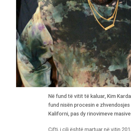
Në fund të vitit të kaluar, Kim Kar
fund nisën procesin e zhvendosjes s
Kaliforni, pas dy rinovimeve masive 
Çifti, i cili është martuar në vitin 