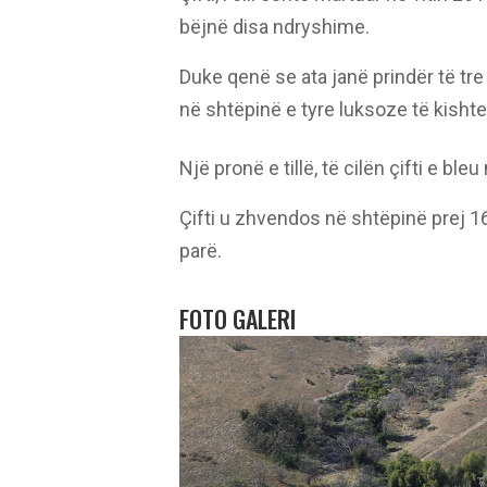
bëjnë disa ndryshime.
Duke qenë se ata janë prindër të t
në shtëpinë e tyre luksoze të kishte
Një pronë e tillë, të cilën çifti e ble
Çifti u zhvendos në shtëpinë prej 16,
parë.
FOTO GALERI