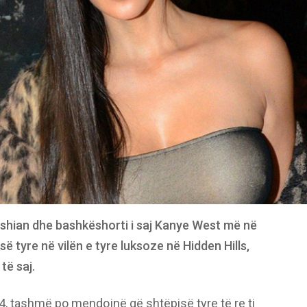
dashian dhe bashkëshorti i saj Kanye West më në
ë tyre në vilën e tyre luksoze në Hidden Hills,
të saj.
2014, tashmë po mendojnë që shtëpisë tyre të re ti