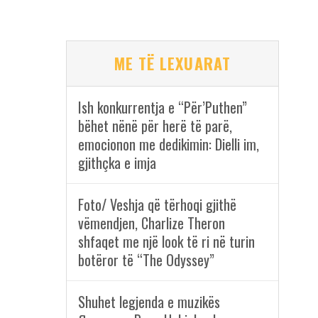
ME TË LEXUARAT
Ish konkurrentja e “Për’Puthen”
bëhet nënë për herë të parë,
emocionon me dedikimin: Dielli im,
gjithçka e imja
Foto/ Veshja që tërhoqi gjithë
vëmendjen, Charlize Theron
shfaqet me një look të ri në turin
botëror të “The Odyssey”
Shuhet legjenda e muzikës