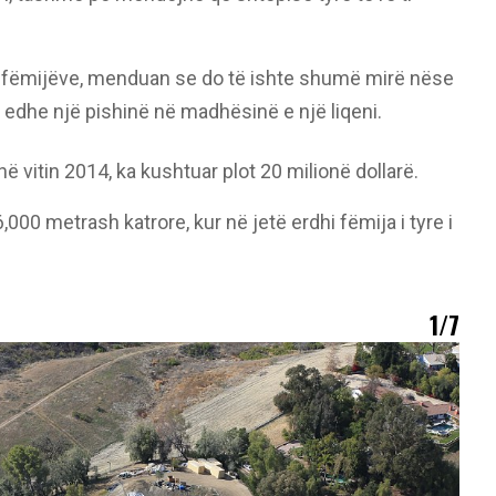
re fëmijëve, menduan se do të ishte shumë mirë nëse
 edhe një pishinë në madhësinë e një liqeni.
u në vitin 2014, ka kushtuar plot 20 milionë dollarë.
000 metrash katrore, kur në jetë erdhi fëmija i tyre i
1/7