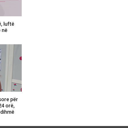
 luftë
e në
sore për
24 orë,
ndihmë