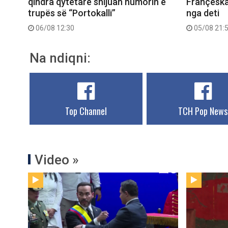
qindra qytetarë shijuan humorin e
Françeska
trupës së “Portokalli”
nga deti
06/08 12:30
05/08 21:
Na ndiqni:
Top Channel
TCH Pop News
Video »