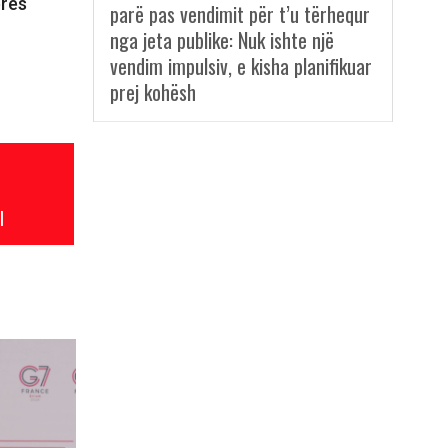
erës
parë pas vendimit për t’u tërhequr
nga jeta publike: Nuk ishte një
vendim impulsiv, e kisha planifikuar
prej kohësh
l