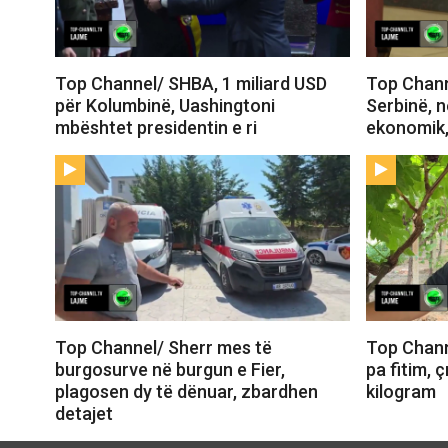
Top Channel/ SHBA, 1 miliard USD
Top Chann
për Kolumbinë, Uashingtoni
Serbinë, 
mbështet presidentin e ri
ekonomik,
Top Channel/ Sherr mes të
Top Channe
burgosurve në burgun e Fier,
pa fitim, 
plagosen dy të dënuar, zbardhen
kilogram
detajet