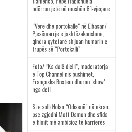
flamenco, Pepe Habichuela
ndërron jetë në moshën 81-vjeçare
“Verë dhe portokalle” në Elbasan/
Pjesëmarrje e jashtëzakonshme,
qindra qytetarë shijuan humorin e
trupës së “Portokalli”
Foto/ “Ka dalë dielli”, moderatorja
e Top Channel nis pushimet,
Françeska Rustem dhuron ‘show’
nga deti
Si e solli Nolan “Odisenë” në ekran,
pse zgjodhi Matt Damon dhe sfida
e filmit më ambicioz të karrierës