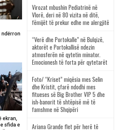
Virozat mbushin Pediatrinë në
Vlorë, deri në 80 vizita në ditë,
fëmijët të prekur edhe me alergjitë
a ndërron
“Verë dhe Portokalle” në Bulqizë,
aktorët e Portokallisë ndezin
atmosferën në qytetin minator.
Emocionesh të forta për qytetarët
Foto/ “Kriset” miqësia mes Selin
dhe Kristit, çfarë ndodhi mes
fitueses së Big Brother VIP 5 dhe
ish-banorit të shtëpisë më të
famshme në Shqipëri
ë ekran,
e sfida e
Ariana Grande flet për herë të