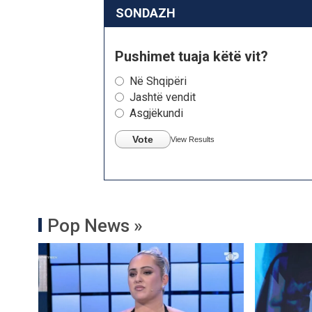
SONDAZH
Pushimet tuaja këtë vit?
Në Shqipëri
Jashtë vendit
Asgjëkundi
Vote
View Results
Pop News »