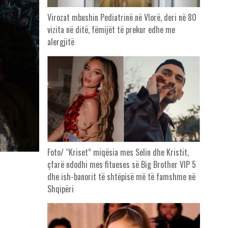
Virozat mbushin Pediatrinë në Vlorë, deri në 80
vizita në ditë, fëmijët të prekur edhe me
alergjitë
Foto/ “Kriset” miqësia mes Selin dhe Kristit,
çfarë ndodhi mes fitueses së Big Brother VIP 5
dhe ish-banorit të shtëpisë më të famshme në
Shqipëri