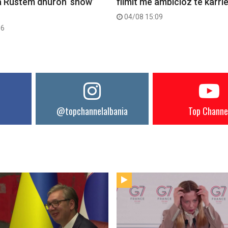
 Rustem dhuron ‘show’
filmit më ambicioz të karri
04/08 15:09
56
@topchannelalbania
Top Channe