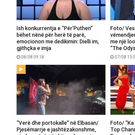
Ish konkurrentja e “Për’Puthen”
Foto/ Vesh
bëhet nënë për herë të parë,
vëmendjen
emocionon me dedikimin: Dielli im,
me një loo
gjithçka e imja
“The Ody
08/08 09:18
07/08 13:
“Verë dhe portokalle” në Elbasan/
Foto/ “Ka 
Pjesëmarrje e jashtëzakonshme,
Top Chann