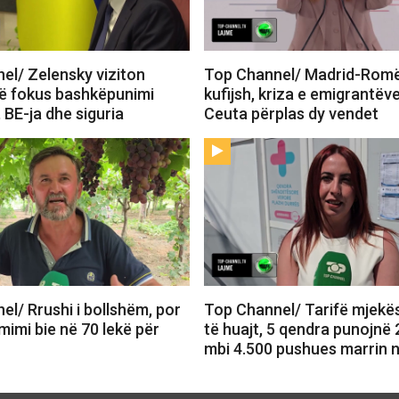
el/ Zelensky viziton
Top Channel/ Madrid-Romë,
në fokus bashkëpunimi
kufijsh, kriza e emigrantëv
 BE-ja dhe siguria
Ceuta përplas dy vendet
l/ Rrushi i bollshëm, por
Top Channel/ Tarifë mjekë
çmimi bie në 70 lekë për
të huajt, 5 qendra punojnë 
mbi 4.500 pushues marrin 