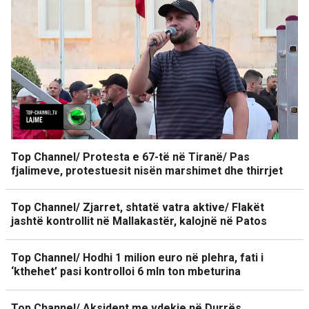
Top Channel/ Protesta e 67-të në Tiranë/ Pas
fjalimeve, protestuesit nisën marshimet dhe thirrjet
Top Channel/ Zjarret, shtatë vatra aktive/ Flakët
jashtë kontrollit në Mallakastër, kalojnë në Patos
Top Channel/ Hodhi 1 milion euro në plehra, fati i
‘kthehet’ pasi kontrolloi 6 mln ton mbeturina
Top Channel/ Aksident me vdekje në Durrës,