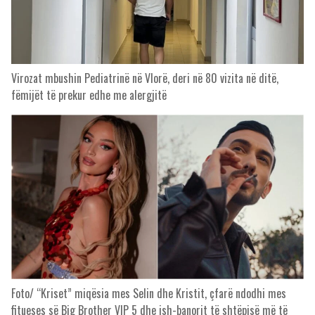
Virozat mbushin Pediatrinë në Vlorë, deri në 80 vizita në ditë,
fëmijët të prekur edhe me alergjitë
Foto/ “Kriset” miqësia mes Selin dhe Kristit, çfarë ndodhi mes
fitueses së Big Brother VIP 5 dhe ish-banorit të shtëpisë më të