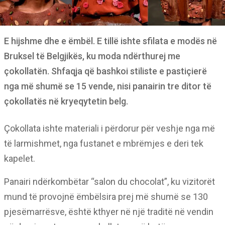
E hijshme dhe e ëmbël. E tillë ishte sfilata e modës në
Bruksel të Belgjikës, ku moda ndërthurej me
çokollatën. Shfaqja që bashkoi stiliste e pastiçierë
nga më shumë se 15 vende, nisi panairin tre ditor të
çokollatës në kryeqytetin belg.
Çokollata ishte materiali i përdorur për veshje nga më
të larmishmet, nga fustanet e mbrëmjes e deri tek
kapelet.
Panairi ndërkombëtar “salon du chocolat”, ku vizitorët
mund të provojnë ëmbëlsira prej më shumë se 130
pjesëmarrësve, është kthyer në një traditë në vendin