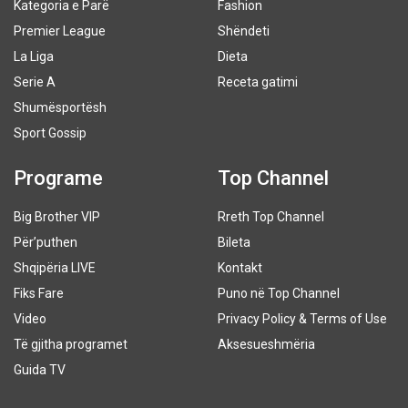
Kategoria e Parë
Fashion
Premier League
Shëndeti
La Liga
Dieta
Serie A
Receta gatimi
Shumësportësh
Sport Gossip
Programe
Top Channel
Big Brother VIP
Rreth Top Channel
Për’puthen
Bileta
Shqipëria LIVE
Kontakt
Fiks Fare
Puno në Top Channel
Video
Privacy Policy & Terms of Use
Të gjitha programet
Aksesueshmëria
Guida TV