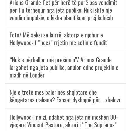
Ariana Grande flet për herë të parë pas vendimit
për t’u tërhequr nga jeta publike: Nuk ishte një
vendim impulsiv, e kisha planifikuar prej kohësh
Foto/ Më seksi se kurrë, aktorja e njohur e
Hollywood-it “ndez” rrjetin me setin e fundit
“Nuk e përballon më presionin”/ Ariana Grande
largohet nga jeta publike, anulon edhe projektin e
madh në Londër
Një e tretë mes balerinës shqiptare dhe
këngëtares italiane? Fansat dyshojnë për… xhelozi
Hollywood-i në zi, ndahet nga jeta në moshën 80-
vjeçare Vincent Pastore, aktori i “The Sopranos”