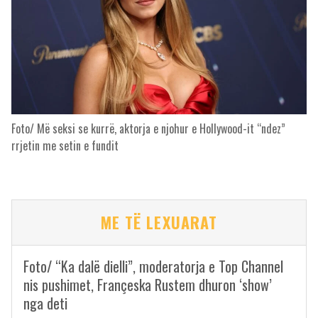
Foto/ Më seksi se kurrë, aktorja e njohur e Hollywood-it “ndez”
rrjetin me setin e fundit
ME TË LEXUARAT
Foto/ “Ka dalë dielli”, moderatorja e Top Channel
nis pushimet, Françeska Rustem dhuron ‘show’
nga deti