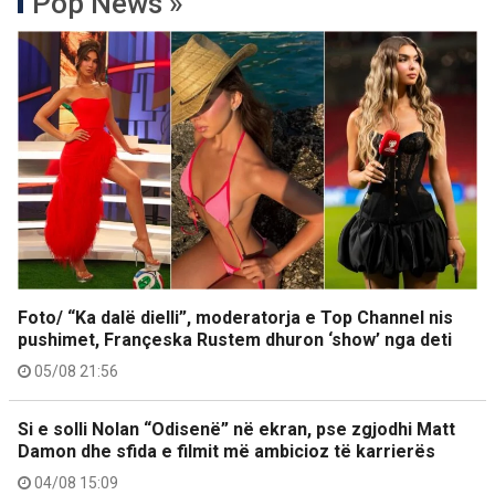
Pop News »
Foto/ “Ka dalë dielli”, moderatorja e Top Channel nis
pushimet, Françeska Rustem dhuron ‘show’ nga deti
05/08 21:56
Si e solli Nolan “Odisenë” në ekran, pse zgjodhi Matt
Damon dhe sfida e filmit më ambicioz të karrierës
04/08 15:09