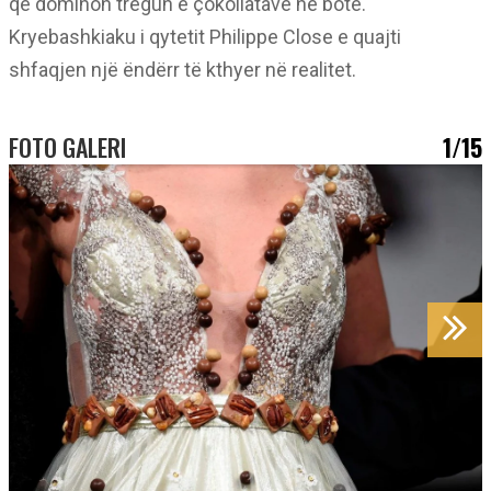
që dominon tregun e çokollatave në botë.
Kryebashkiaku i qytetit Philippe Close e quajti
shfaqjen një ëndërr të kthyer në realitet.
FOTO GALERI
1/15