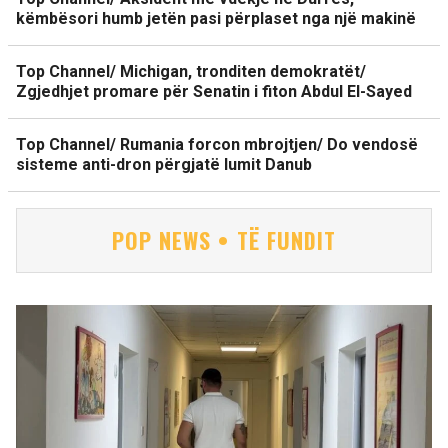
këmbësori humb jetën pasi përplaset nga një makinë
Top Channel/ Michigan, tronditen demokratët/
Zgjedhjet promare për Senatin i fiton Abdul El-Sayed
Top Channel/ Rumania forcon mbrojtjen/ Do vendosë
sisteme anti-dron përgjatë lumit Danub
POP NEWS • TË FUNDIT