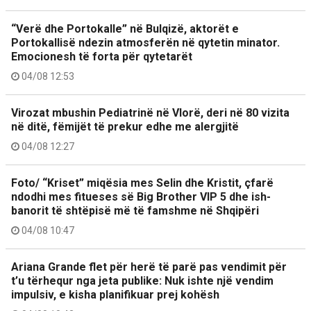
“Verë dhe Portokalle” në Bulqizë, aktorët e
Portokallisë ndezin atmosferën në qytetin minator.
Emocionesh të forta për qytetarët
04/08 12:53
Virozat mbushin Pediatrinë në Vlorë, deri në 80 vizita
në ditë, fëmijët të prekur edhe me alergjitë
04/08 12:27
Foto/ “Kriset” miqësia mes Selin dhe Kristit, çfarë
ndodhi mes fitueses së Big Brother VIP 5 dhe ish-
banorit të shtëpisë më të famshme në Shqipëri
04/08 10:47
Ariana Grande flet për herë të parë pas vendimit për
t’u tërhequr nga jeta publike: Nuk ishte një vendim
impulsiv, e kisha planifikuar prej kohësh