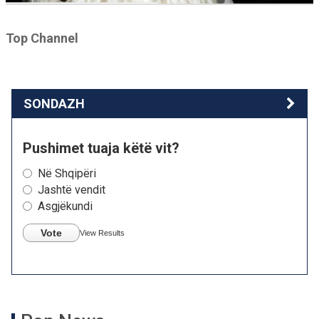
Top Channel
SONDAZH
Pushimet tuaja këtë vit?
Në Shqipëri
Jashtë vendit
Asgjëkundi
Vote
View Results