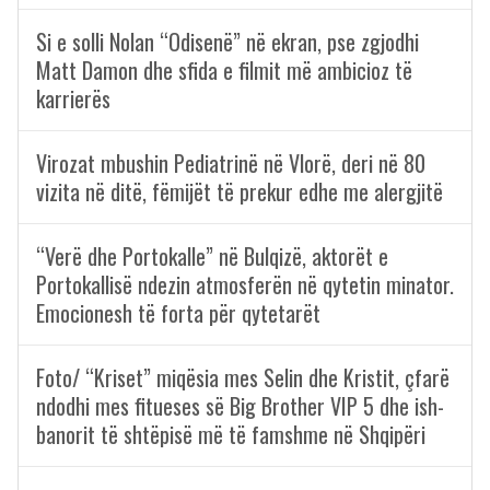
Si e solli Nolan “Odisenë” në ekran, pse zgjodhi
Matt Damon dhe sfida e filmit më ambicioz të
karrierës
Virozat mbushin Pediatrinë në Vlorë, deri në 80
vizita në ditë, fëmijët të prekur edhe me alergjitë
“Verë dhe Portokalle” në Bulqizë, aktorët e
Portokallisë ndezin atmosferën në qytetin minator.
Emocionesh të forta për qytetarët
Foto/ “Kriset” miqësia mes Selin dhe Kristit, çfarë
ndodhi mes fitueses së Big Brother VIP 5 dhe ish-
banorit të shtëpisë më të famshme në Shqipëri