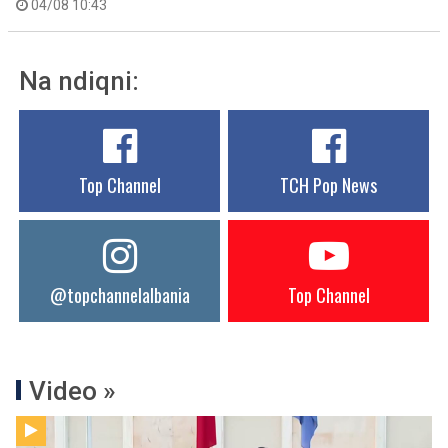
04/08 10:43
Na ndiqni:
Top Channel
TCH Pop News
@topchannelalbania
Top Channel
Video »