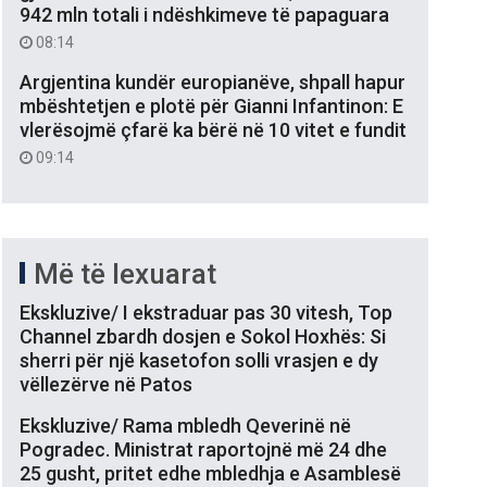
942 mln totali i ndëshkimeve të papaguara
08:14
Argjentina kundër europianëve, shpall hapur
mbështetjen e plotë për Gianni Infantinon: E
vlerësojmë çfarë ka bërë në 10 vitet e fundit
09:14
Më të lexuarat
Ekskluzive/ I ekstraduar pas 30 vitesh, Top
Channel zbardh dosjen e Sokol Hoxhës: Si
sherri për një kasetofon solli vrasjen e dy
vëllezërve në Patos
Ekskluzive/ Rama mbledh Qeverinë në
Pogradec. Ministrat raportojnë më 24 dhe
25 gusht, pritet edhe mbledhja e Asamblesë