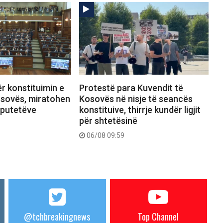
r konstituimin e
Protestë para Kuvendit të
osovës, miratohen
Kosovës në nisje të seancës
eputetëve
konstituive, thirrje kundër ligjit
për shtetësinë
06/08 09:59
@tchbreakingnews
Top Channel