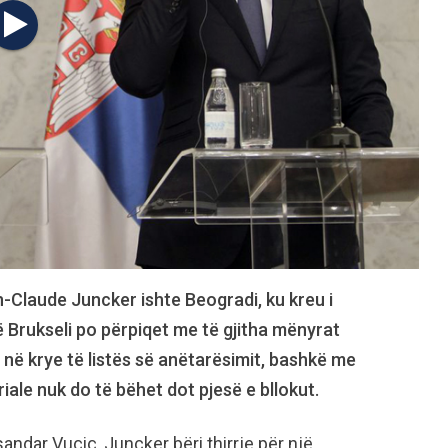
n-Claude Juncker ishte Beogradi, ku kreu i
 Brukseli po përpiqet me të gjitha mënyrat
t në krye të listës së anëtarësimit, bashkë me
riale nuk do të bëhet dot pjesë e bllokut.
andar Vuçiç, Juncker bëri thirrje për një