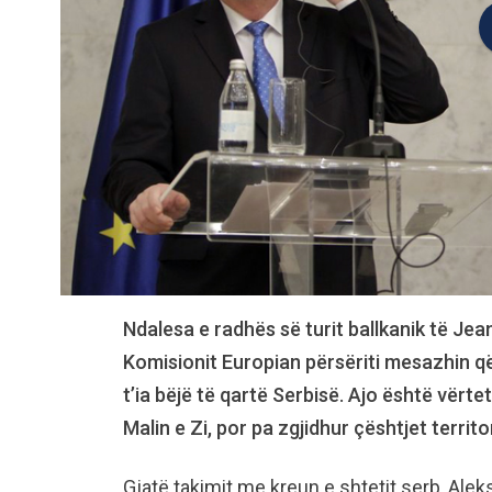
Ndalesa e radhës së turit ballkanik të Jea
Komisionit Europian përsëriti mesazhin që
t’ia bëjë të qartë Serbisë. Ajo është vërte
Malin e Zi, por pa zgjidhur çështjet territo
Gjatë takimit me kreun e shtetit serb, Aleks