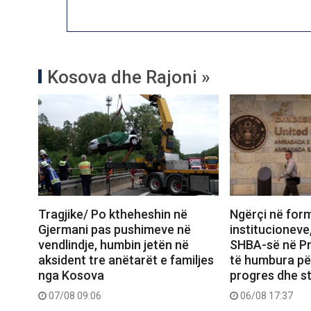
Kosova dhe Rajoni »
Tragjike/ Po ktheheshin në
Ngërçi në for
Gjermani pas pushimeve në
institucionev
vendlindje, humbin jetën në
SHBA-së në Pr
aksident tre anëtarët e familjes
të humbura pë
nga Kosova
progres dhe st
07/08 09:06
06/08 17:37