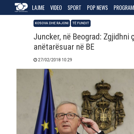
LAJME
VIDEO
SPORT
POP NEWS
PROGRAM
KOSOVA DHE RAJONI
TË FUNDIT
Juncker, në Beograd: Zgjidhni çë
anëtarësuar në BE
27/02/2018 10:29