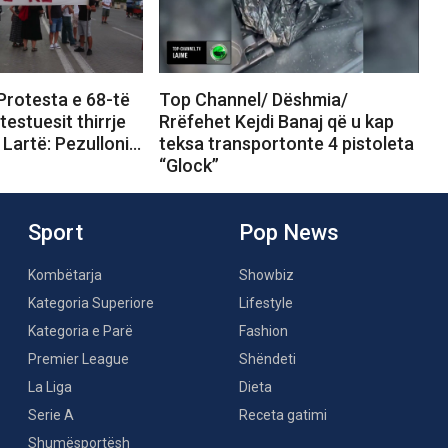
Protesta e 68-të
Top Channel/ Dëshmia/
testuesit thirrje
Rrëfehet Kejdi Banaj që u kap
 Lartë: Pezulloni…
teksa transportonte 4 pistoleta
“Glock”
Sport
Pop News
Kombëtarja
Showbiz
Kategoria Superiore
Lifestyle
Kategoria e Parë
Fashion
Premier League
Shëndeti
La Liga
Dieta
Serie A
Receta gatimi
Shumësportësh