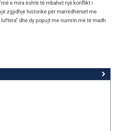
 “më e mira është të mbahet një konflikt i
 një zgjidhje historike për marrëdhëniet me
e luftëra” dhe dy popujt me numrin më të madh