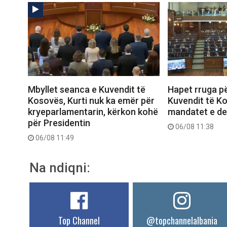
Mbyllet seanca e Kuvendit të
Hapet rruga pë
Kosovës, Kurti nuk ka emër për
Kuvendit të K
kryeparlamentarin, kërkon kohë
mandatet e d
për Presidentin
06/08 11:38
06/08 11:49
Na ndiqni:
Top Channel
@topchannelalbania