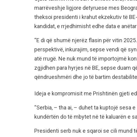
marrëveshje ligjore detyruese mes Beogradi
theksoi presidenti i krahut ekzekutiv të BE
kandidat, e rrjedhimisht edhe data e anëtarë
“E di që shumë njerëz flasin për vitin 2025
perspektivë, inkurajim, sepse vendi që sy
atë rrugë. Ne nuk mund të importojmë konf
zgjidhen para hyrjes në BE, sepse duam që
qëndrueshmëri dhe jo të bartim destabilitet
Ideja e kompromisit me Prishtinën gjeti e
“Serbia, – tha ai, – duhet ta kuptojë sesa e
kundërtën do të mbytet në të kaluarën e sa
Presidenti serb nuk e sqaroi se cili mund t