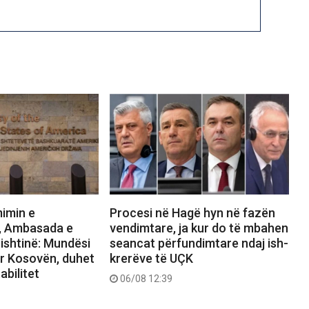
mimin e
Procesi në Hagë hyn në fazën
e, Ambasada e
vendimtare, ja kur do të mbahen
ishtinë: Mundësi
seancat përfundimtare ndaj ish-
r Kosovën, duhet
krerëve të UÇK
abilitet
06/08 12:39