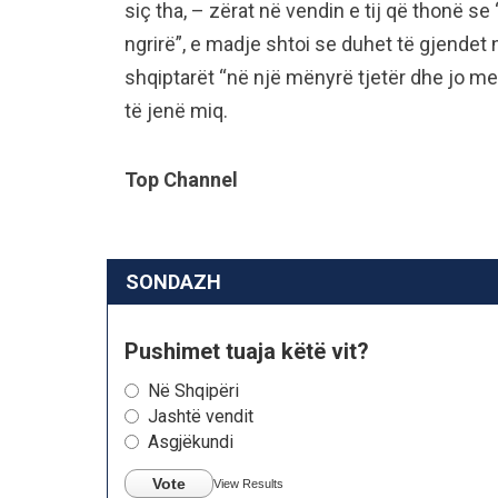
siç tha, – zërat në vendin e tij që thonë se
ngrirë”, e madje shtoi se duhet të gjendet
shqiptarët “në një mënyrë tjetër dhe jo m
të jenë miq.
Top Channel
SONDAZH
Pushimet tuaja këtë vit?
Në Shqipëri
Jashtë vendit
Asgjëkundi
Vote
View Results