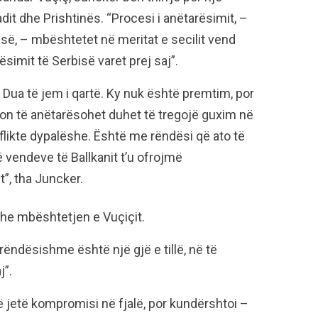
t dhe Prishtinës. “Procesi i anëtarësimit, –
-së, – mbështetet në meritat e secilit vend
simit të Serbisë varet prej saj”.
. Dua të jem i qartë. Ky nuk është premtim, por
non të anëtarësohet duhet të tregojë guxim në
likte dypalëshe. Është me rëndësi që ato të
 vendeve të Ballkanit t’u ofrojmë
”, tha Juncker.
dhe mbështetjen e Vuçiçit.
 rëndësishme është një gjë e tillë, në të
j”.
ë jetë kompromisi në fjalë, por kundërshtoi –