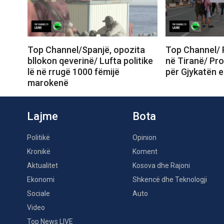
Top Channel/Spanjë, opozita
Top Channel/ 
bllokon qeverinë/ Lufta politike
në Tiranë/ Pro
lë në rrugë 1000 fëmijë
për Gjykatën e
marokenë
Lajme
Bota
Politikë
Opinion
Kronikë
Koment
Aktualitet
Kosova dhe Rajoni
Ekonomi
Shkencë dhe Teknologji
Sociale
Auto
Video
Top News LIVE