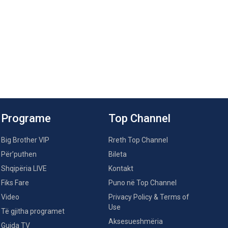
Programe
Top Channel
Big Brother VIP
Rreth Top Channel
Për’puthen
Bileta
Shqipëria LIVE
Kontakt
Fiks Fare
Puno në Top Channel
Video
Privacy Policy & Terms of
Use
Të gjitha programet
Aksesueshmëria
Guida TV