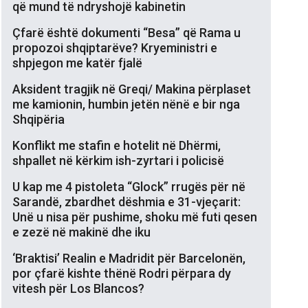
që mund të ndryshojë kabinetin
Çfarë është dokumenti “Besa” që Rama u
propozoi shqiptarëve? Kryeministri e
shpjegon me katër fjalë
Aksident tragjik në Greqi/ Makina përplaset
me kamionin, humbin jetën nënë e bir nga
Shqipëria
Konflikt me stafin e hotelit në Dhërmi,
shpallet në kërkim ish-zyrtari i policisë
U kap me 4 pistoleta “Glock” rrugës për në
Sarandë, zbardhet dëshmia e 31-vjeçarit:
Unë u nisa për pushime, shoku më futi qesen
e zezë në makinë dhe iku
‘Braktisi’ Realin e Madridit për Barcelonën,
por çfarë kishte thënë Rodri përpara dy
vitesh për Los Blancos?