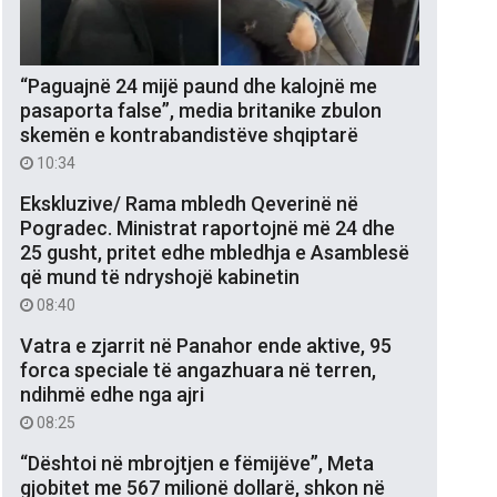
“Paguajnë 24 mijë paund dhe kalojnë me
pasaporta false”, media britanike zbulon
skemën e kontrabandistëve shqiptarë
10:34
Ekskluzive/ Rama mbledh Qeverinë në
Pogradec. Ministrat raportojnë më 24 dhe
25 gusht, pritet edhe mbledhja e Asamblesë
që mund të ndryshojë kabinetin
08:40
Vatra e zjarrit në Panahor ende aktive, 95
forca speciale të angazhuara në terren,
ndihmë edhe nga ajri
08:25
“Dështoi në mbrojtjen e fëmijëve”, Meta
gjobitet me 567 milionë dollarë, shkon në