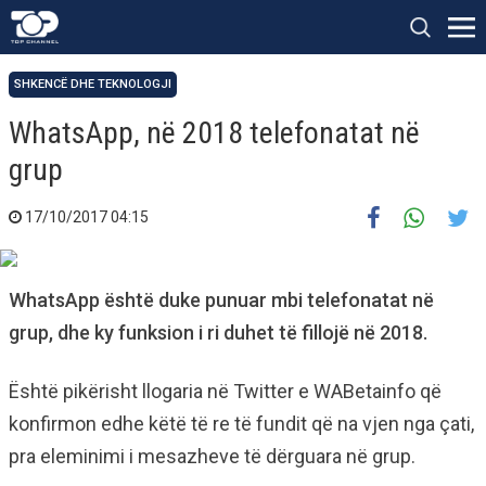
SHKENCË DHE TEKNOLOGJI
WhatsApp, në 2018 telefonatat në
grup
17/10/2017 04:15
WhatsApp është duke punuar mbi telefonatat në
grup, dhe ky funksion i ri duhet të fillojë në 2018.
Është pikërisht llogaria në Twitter e WABetainfo që
konfirmon edhe këtë të re të fundit që na vjen nga çati,
pra eleminimi i mesazheve të dërguara në grup.