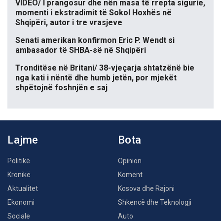
VIDEO/ I prangosur dhe nën masa të rrepta sigurie,
momenti i ekstradimit të Sokol Hoxhës në
Shqipëri, autor i tre vrasjeve
Senati amerikan konfirmon Eric P. Wendt si
ambasador të SHBA-së në Shqipëri
Tronditëse në Britani/ 38-vjeçarja shtatzënë bie
nga kati i nëntë dhe humb jetën, por mjekët
shpëtojnë foshnjën e saj
Lajme
Bota
Politikë
Opinion
Kronikë
Koment
Aktualitet
Kosova dhe Rajoni
Ekonomi
Shkencë dhe Teknologji
Sociale
Auto