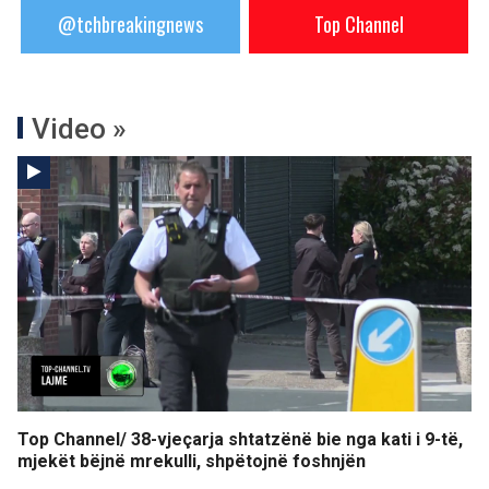
@tchbreakingnews
Top Channel
Video »
Top Channel/ 38-vjeçarja shtatzënë bie nga kati i 9-të,
mjekët bëjnë mrekulli, shpëtojnë foshnjën