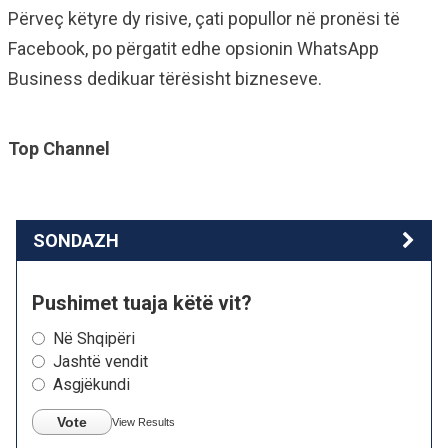
Përveç këtyre dy risive, çati popullor në pronësi të
Facebook, po përgatit edhe opsionin WhatsApp
Business dedikuar tërësisht bizneseve.
Top Channel
SONDAZH
Pushimet tuaja këtë vit?
Në Shqipëri
Jashtë vendit
Asgjëkundi
Vote
View Results