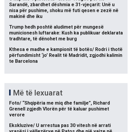
Sarandë, zbardhet dëshmia e 31-vjeçarit: Unë u
nisa për pushime, shoku më futi qesen e zezë në
makinë dhe iku
Trump hedh poshtë aludimet për mungesë
municionesh luftarake: Kush ka publikuar deklarata
tradhtare, të dënohet me burg
Kthesa e madhe e kampionit të botës/ Rodri i thotë
përfundimisht ‘jo’ Realit të Madridit, zgjodhi kalimin
te Barcelona
Më të lexuarat
Foto/ “Shqipëria me miq dhe familje”, Richard
Grenell zgjedh Vlorën për të kaluar pushimet
verore
Ekskluzive/ U arrestua pas 30 vitesh në arrati
vrasësi i vëllezërve në Patos dhe një vajze në