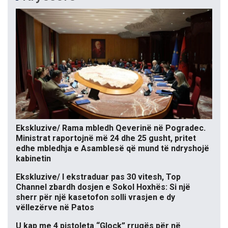
Ekskluzive/ Rama mbledh Qeverinë në Pogradec.
Ministrat raportojnë më 24 dhe 25 gusht, pritet
edhe mbledhja e Asamblesë që mund të ndryshojë
kabinetin
Ekskluzive/ I ekstraduar pas 30 vitesh, Top
Channel zbardh dosjen e Sokol Hoxhës: Si një
sherr për një kasetofon solli vrasjen e dy
vëllezërve në Patos
U kap me 4 pistoleta “Glock” rrugës për në