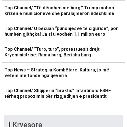
Top Channel/ “Të dënohen me burg,” Trump mohon
krizën e municioneve dhe paralajmëron ndëshkime
Top Channel/ U besuan “punonjësve të sigurisë”, por
humbën gjithçka! Ja si u vodhën 1.1 milion euro
Top Channel/ “Turp, turp”, protestuesit drejt
Kryeministrisë: Rama burg, Berisha burg
Top News – Strategjia Kombëtare. Kultura, jo më
vetëm me fonde nga qeveria
Top Channel/ Shqipëria “braktis” Infantinon/ FSHF
tërheq propozimin për rizgjedhjen e presidentit
Kryesore