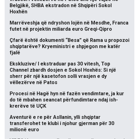
Belgjikë, SHBA ekstradon në Shqipëri Sokol
Hoxhën
Marrëveshja që ndryshon lojën në Mesdhe, Franca
futet në projektin miliarda euro Greqi-Qipro
Çfarë është dokumenti “Besa” që Rama u propozoi
shqiptarëve? Kryeministri e shpjegon me katër
fjalë
Ekskluzive/ I ekstraduar pas 30 vitesh, Top
Channel zbardh dosjen e Sokol Hoxhës: Si një
sherr për një kasetofon solli vrasjen e dy
vëllezërve në Patos
Procesi në Hagë hyn në fazën vendimtare, ja kur
do të mbahen seancat përfundimtare ndaj ish-
krerëve të UÇK
Aventurë e re për Asllanin, ylli shqiptar
transferohet te klubi i njohur gjerman për 30
milionë euro