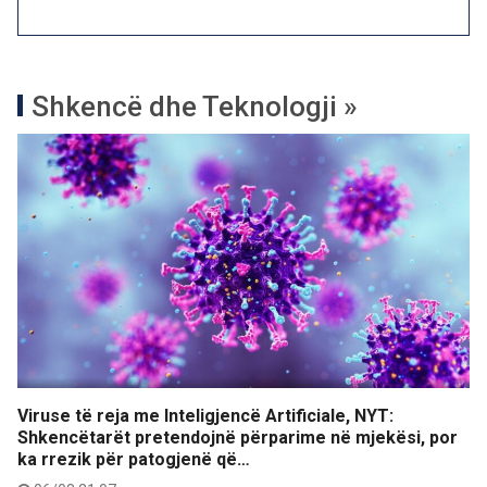
Shkencë dhe Teknologji »
Viruse të reja me Inteligjencë Artificiale, NYT:
Shkencëtarët pretendojnë përparime në mjekësi, por
ka rrezik për patogjenë që…