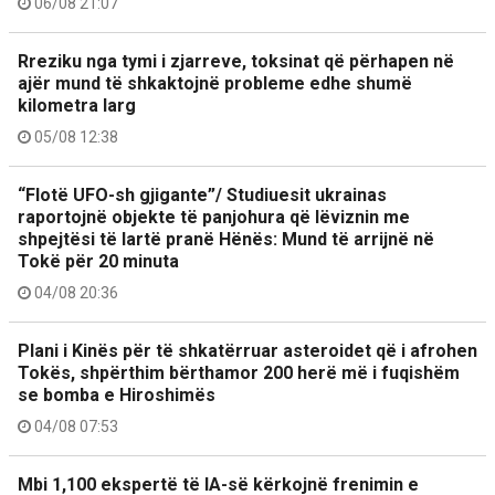
06/08 21:07
Rreziku nga tymi i zjarreve, toksinat që përhapen në
ajër mund të shkaktojnë probleme edhe shumë
kilometra larg
05/08 12:38
“Flotë UFO-sh gjigante”/ Studiuesit ukrainas
raportojnë objekte të panjohura që lëviznin me
shpejtësi të lartë pranë Hënës: Mund të arrijnë në
Tokë për 20 minuta
04/08 20:36
Plani i Kinës për të shkatërruar asteroidet që i afrohen
Tokës, shpërthim bërthamor 200 herë më i fuqishëm
se bomba e Hiroshimës
04/08 07:53
Mbi 1,100 ekspertë të IA-së kërkojnë frenimin e