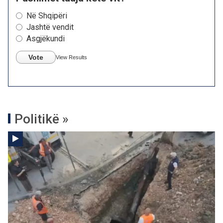
Në Shqipëri
Jashtë vendit
Asgjëkundi
Vote
View Results
Politikë »