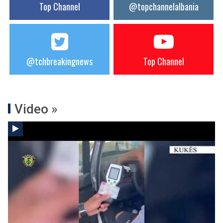
Top Channel
@topchannelalbania
@tchbreakingnews
Top Channel
Video »