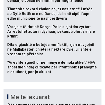
dënuar, 6 policë nën hetim për neglizhencë
Thatësira rekord zbulon anijet naziste të Luftës
së Dytë Botërore në Danub, dalin në sipërfaqe
edhe municione të pashpërthyera
Vrasja e të riut në Korçë, Policia njoftim zyrtar:
Arrestohet autori i dyshuar, sekuestrohet arma e
krimit
Dita e gjashtë e betejës me flakët, zjarret vijojnë
në Mallakastër, dhjetëra hektarë pyje, ullishte e
vreshta të përfshira
“Ai është zgjedhur në mënyrë demokratike”/ FIFA
shpërthen ndaj kritikave për Infantinon: I pranojmë
diskutimet, por jo akuzat
Më të lexuarat