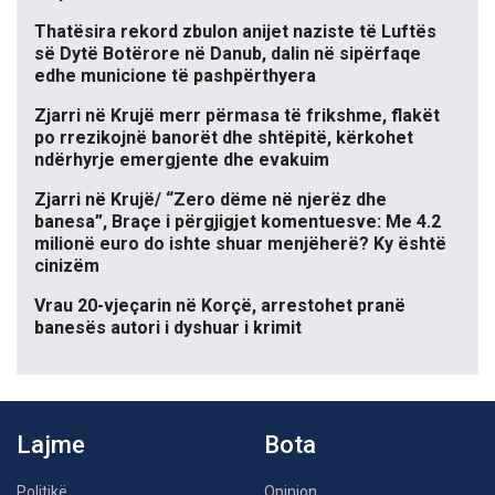
Thatësira rekord zbulon anijet naziste të Luftës
së Dytë Botërore në Danub, dalin në sipërfaqe
edhe municione të pashpërthyera
Zjarri në Krujë merr përmasa të frikshme, flakët
po rrezikojnë banorët dhe shtëpitë, kërkohet
ndërhyrje emergjente dhe evakuim
Zjarri në Krujë/ “Zero dëme në njerëz dhe
banesa”, Braçe i përgjigjet komentuesve: Me 4.2
milionë euro do ishte shuar menjëherë? Ky është
cinizëm
Vrau 20-vjeçarin në Korçë, arrestohet pranë
banesës autori i dyshuar i krimit
Lajme
Bota
Politikë
Opinion