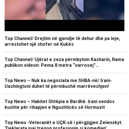
Top Channel/ Drejtim në gjendje të dehur dhe pa leje,
arrestohet një shofer në Kukës
Top Channel/ Ujërat e zeza përmbytnin Kasharin, Rama
publikon videon: Pema 8 metra “varrosej”…
Top News – Nuk ka negociata me SHBA-në/ Irani-
Uashingtoni duhet të përmbushë marrëveshjen!
Top News – Habitet Shtëpia e Bardhë. Irani vendos
kushte për rihapjen e Ngushticës së Hormuzit
Top News -Veteranët e UÇK-së i përgjigjen Zelenskyt.
‘Deklarata juaj tregon profesionin si komedian’