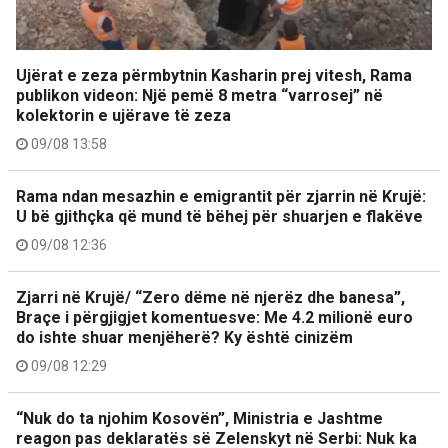
Ujërat e zeza përmbytnin Kasharin prej vitesh, Rama
publikon videon: Një pemë 8 metra “varrosej” në
kolektorin e ujërave të zeza
09/08 13:58
Rama ndan mesazhin e emigrantit për zjarrin në Krujë:
U bë gjithçka që mund të bëhej për shuarjen e flakëve
09/08 12:36
Zjarri në Krujë/ “Zero dëme në njerëz dhe banesa”,
Braçe i përgjigjet komentuesve: Me 4.2 milionë euro
do ishte shuar menjëherë? Ky është cinizëm
09/08 12:29
“Nuk do ta njohim Kosovën”, Ministria e Jashtme
reagon pas deklaratës së Zelenskyt në Serbi: Nuk ka