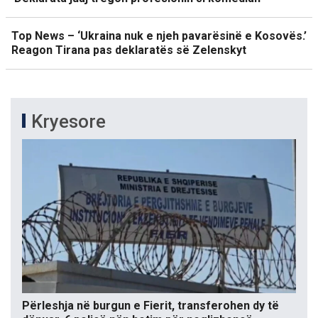
Top News – ‘Ukraina nuk e njeh pavarësinë e Kosovës.’
Reagon Tirana pas deklaratës së Zelenskyt
Kryesore
Përleshja në burgun e Fierit, transferohen dy të