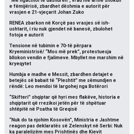
“Më ngacmoi të dashurën”, vrau me armë shokun
e fëmijërisë, zbardhet dëshmia e autorit për
vrasjen e 21-vjeçarit Johan Zuko
RENEA zbarkon në Korçë pas vrasjes së ish-
ushtarit, i riu nuk gjendet në banesë, zbulohet
fotoja e autorit
Tensione në tubimin e 70-të përpara
Kryeministrisë/ “Mos më prek”, protestuesja
bllokon vendin e fjalimeve. Mbyllet me marshim në
kryeqytet
Humbja e madhe e Messit, zbardhen detajet e
betejës së babait të “Pleshtit” me sëmundjen e
rëndë: Leo mendoi të largohej nga Botërori
“Skifteri” shqiptar që hyri mes flakëve, historia e
shqiptarit që rrezikoi jetën për të shpëtuar
shtëpitë në Psatha të Greqisë
“Nuk do ta njohim Kosovën”, Ministria e Jashtme
reagon pas deklaratës së Zelenskyt në Serbi: Nuk
ka paralelizëm mes Prishtinës dhe Kievit