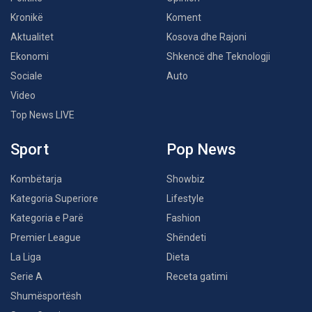
Kronikë
Koment
Aktualitet
Kosova dhe Rajoni
Ekonomi
Shkencë dhe Teknologji
Sociale
Auto
Video
Top News LIVE
Sport
Pop News
Kombëtarja
Showbiz
Kategoria Superiore
Lifestyle
Kategoria e Parë
Fashion
Premier League
Shëndeti
La Liga
Dieta
Serie A
Receta gatimi
Shumësportësh