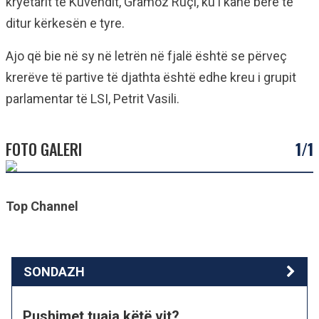
kryetarit të Kuvendit, Gramoz Ruçi, ku i kanë bërë të
ditur kërkesën e tyre.
Ajo që bie në sy në letrën në fjalë është se përveç
krerëve të partive të djathta është edhe kreu i grupit
parlamentar të LSI, Petrit Vasili.
FOTO GALERI
1/1
Top Channel
SONDAZH
Pushimet tuaja këtë vit?