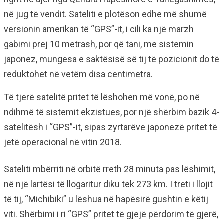
në jug të vendit. Sateliti e plotëson edhe më shumë
versionin amerikan të “GPS”-it, i cili ka një marzh
gabimi prej 10 metrash, por që tani, me sistemin
japonez, mungesa e saktësisë së tij të pozicionit do të
reduktohet në vetëm disa centimetra.
Të tjerë satelitë pritet të lëshohen më vonë, po në
ndihmë të sistemit ekzistues, por një shërbim bazik 4-
satelitësh i “GPS”-it, sipas zyrtarëve japonezë pritet të
jetë operacional në vitin 2018.
Sateliti mbërriti në orbitë rreth 28 minuta pas lëshimit,
në një lartësi të llogaritur diku tek 273 km. I treti i llojit
të tij, “Michibiki” u lëshua në hapësirë gushtin e këtij
viti. Shërbimi i ri “GPS” pritet të gjejë përdorim të gjerë,