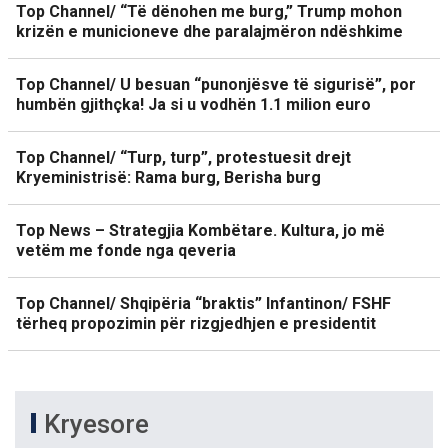
Top Channel/ “Të dënohen me burg,” Trump mohon
krizën e municioneve dhe paralajmëron ndëshkime
Top Channel/ U besuan “punonjësve të sigurisë”, por
humbën gjithçka! Ja si u vodhën 1.1 milion euro
Top Channel/ “Turp, turp”, protestuesit drejt
Kryeministrisë: Rama burg, Berisha burg
Top News – Strategjia Kombëtare. Kultura, jo më
vetëm me fonde nga qeveria
Top Channel/ Shqipëria “braktis” Infantinon/ FSHF
tërheq propozimin për rizgjedhjen e presidentit
Kryesore