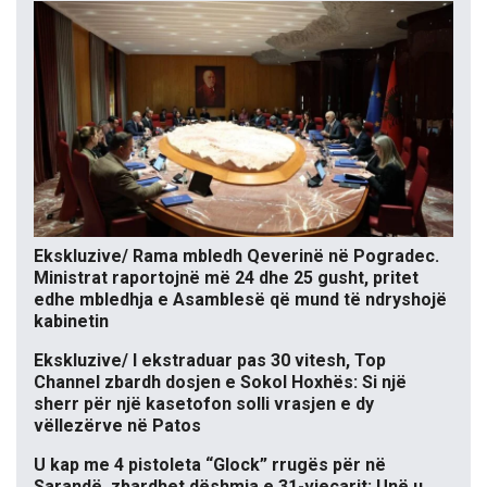
Ekskluzive/ Rama mbledh Qeverinë në Pogradec.
Ministrat raportojnë më 24 dhe 25 gusht, pritet
edhe mbledhja e Asamblesë që mund të ndryshojë
kabinetin
Ekskluzive/ I ekstraduar pas 30 vitesh, Top
Channel zbardh dosjen e Sokol Hoxhës: Si një
sherr për një kasetofon solli vrasjen e dy
vëllezërve në Patos
U kap me 4 pistoleta “Glock” rrugës për në
Sarandë, zbardhet dëshmia e 31-vjeçarit: Unë u