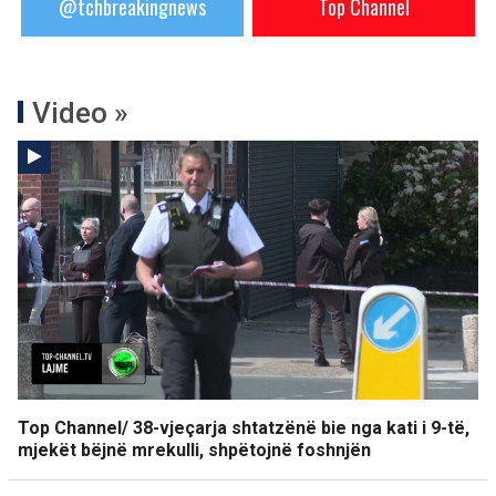
@tchbreakingnews
Top Channel
Video »
Top Channel/ 38-vjeçarja shtatzënë bie nga kati i 9-të,
mjekët bëjnë mrekulli, shpëtojnë foshnjën