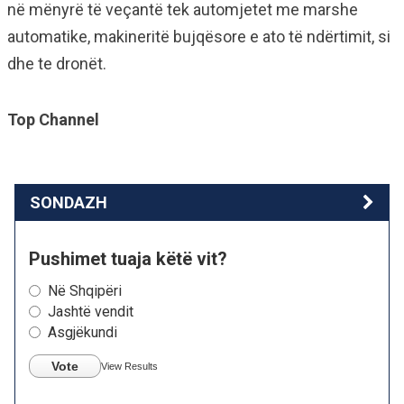
në mënyrë të veçantë tek automjetet me marshe
automatike, makineritë bujqësore e ato të ndërtimit, si
dhe te dronët.
Top Channel
SONDAZH
Pushimet tuaja këtë vit?
Në Shqipëri
Jashtë vendit
Asgjëkundi
Vote
View Results