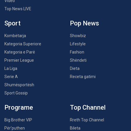
Video
Top News LIVE
Sport
Pop News
Kombëtarja
Showbiz
Kategoria Superiore
Lifestyle
Kategoria e Parë
Fashion
Premier League
Shëndeti
La Liga
Dieta
Serie A
Receta gatimi
Shumësportësh
Sport Gossip
Programe
Top Channel
Big Brother VIP
Rreth Top Channel
Për’puthen
Bileta