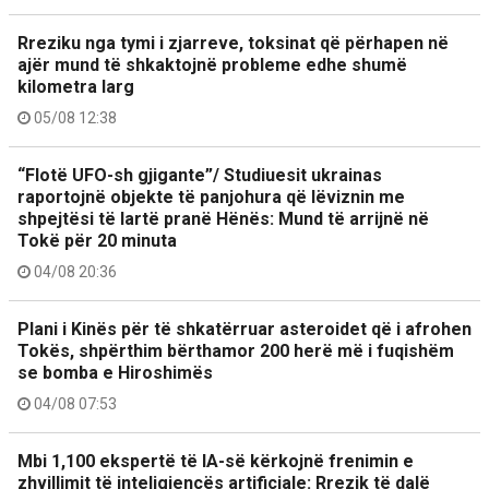
Rreziku nga tymi i zjarreve, toksinat që përhapen në
ajër mund të shkaktojnë probleme edhe shumë
kilometra larg
05/08 12:38
“Flotë UFO-sh gjigante”/ Studiuesit ukrainas
raportojnë objekte të panjohura që lëviznin me
shpejtësi të lartë pranë Hënës: Mund të arrijnë në
Tokë për 20 minuta
04/08 20:36
Plani i Kinës për të shkatërruar asteroidet që i afrohen
Tokës, shpërthim bërthamor 200 herë më i fuqishëm
se bomba e Hiroshimës
04/08 07:53
Mbi 1,100 ekspertë të IA-së kërkojnë frenimin e
zhvillimit të inteligjencës artificiale: Rrezik të dalë