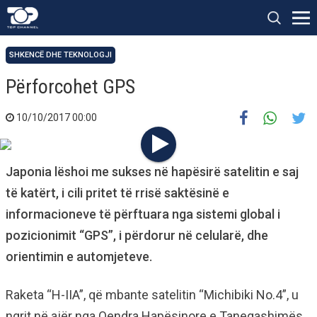
SHKENCË DHE TEKNOLOGJI
Përforcohet GPS
10/10/2017 00:00
Japonia lëshoi me sukses në hapësirë satelitin e saj
të katërt, i cili pritet të rrisë saktësinë e
informacioneve të përftuara nga sistemi global i
pozicionimit “GPS”, i përdorur në celularë, dhe
orientimin e automjeteve.
Raketa “H-IIA”, që mbante satelitin “Michibiki No.4”, u
ngrit në ajër nga Qendra Hapësinore e Tanegashimës,