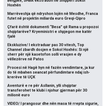
Belgjikë, SHBA ekstradon në Shqipëri Sokol
Hoxhën
Marrëveshja që ndryshon lojën në Mesdhe, Franca
futet në projektin miliarda euro Greqi-Qipro
Çfarë është dokumenti “Besa” që Rama u propozoi
shqiptarëve? Kryeministri e shpjegon me katër
fjalë
Ekskluzive/ I ekstraduar pas 30 vitesh, Top
Channel zbardh dosjen e Sokol Hoxhës: Si një
sherr për një kasetofon solli vrasjen e dy
vëllezërve në Patos
Procesi në Hagë hyn në fazën vendimtare, ja kur
do të mbahen seancat përfundimtare ndaj ish-
krerëve të UÇK
Aventurë e re për Asllanin, ylli shqiptar
transferohet te klubi i njohur gjerman për 30
milionë euro
VIDEO/ I prangosur dhe nën masa të rrepta sigurie,