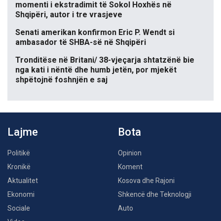
momenti i ekstradimit të Sokol Hoxhës në
Shqipëri, autor i tre vrasjeve
Senati amerikan konfirmon Eric P. Wendt si
ambasador të SHBA-së në Shqipëri
Tronditëse në Britani/ 38-vjeçarja shtatzënë bie
nga kati i nëntë dhe humb jetën, por mjekët
shpëtojnë foshnjën e saj
Lajme
Bota
Politikë
Opinion
Kronikë
Koment
Aktualitet
Kosova dhe Rajoni
Ekonomi
Shkencë dhe Teknologji
Sociale
Auto