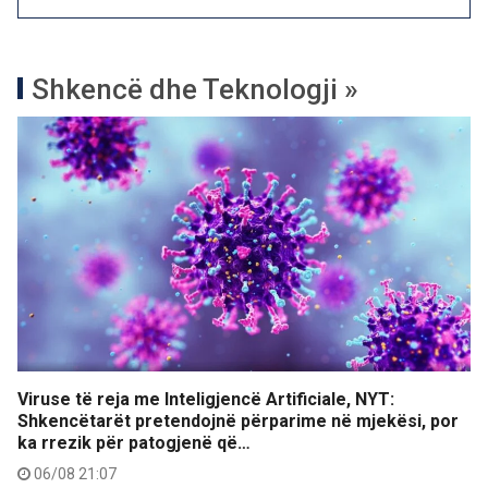
Shkencë dhe Teknologji »
Viruse të reja me Inteligjencë Artificiale, NYT:
Shkencëtarët pretendojnë përparime në mjekësi, por
ka rrezik për patogjenë që…
06/08 21:07