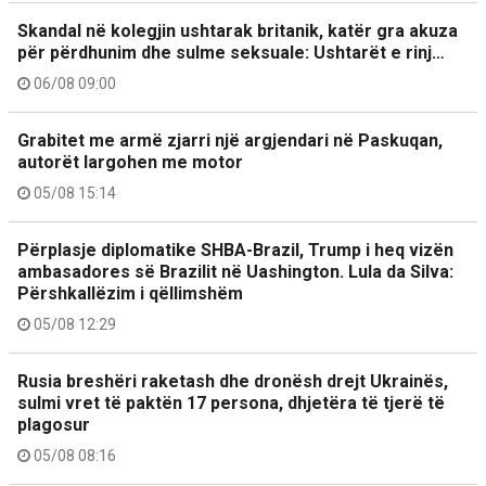
Skandal në kolegjin ushtarak britanik, katër gra akuza
për përdhunim dhe sulme seksuale: Ushtarët e rinj…
06/08 09:00
Grabitet me armë zjarri një argjendari në Paskuqan,
autorët largohen me motor
05/08 15:14
Përplasje diplomatike SHBA-Brazil, Trump i heq vizën
ambasadores së Brazilit në Uashington. Lula da Silva:
Përshkallëzim i qëllimshëm
05/08 12:29
Rusia breshëri raketash dhe dronësh drejt Ukrainës,
sulmi vret të paktën 17 persona, dhjetëra të tjerë të
plagosur
05/08 08:16