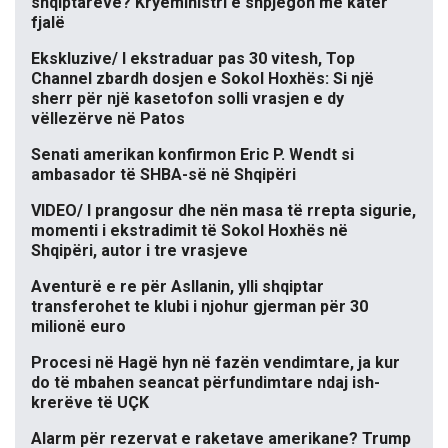
shqiptarëve? Kryeministri e shpjegon me katër
fjalë
Ekskluzive/ I ekstraduar pas 30 vitesh, Top
Channel zbardh dosjen e Sokol Hoxhës: Si një
sherr për një kasetofon solli vrasjen e dy
vëllezërve në Patos
Senati amerikan konfirmon Eric P. Wendt si
ambasador të SHBA-së në Shqipëri
VIDEO/ I prangosur dhe nën masa të rrepta sigurie,
momenti i ekstradimit të Sokol Hoxhës në
Shqipëri, autor i tre vrasjeve
Aventurë e re për Asllanin, ylli shqiptar
transferohet te klubi i njohur gjerman për 30
milionë euro
Procesi në Hagë hyn në fazën vendimtare, ja kur
do të mbahen seancat përfundimtare ndaj ish-
krerëve të UÇK
Alarm për rezervat e raketave amerikane? Trump