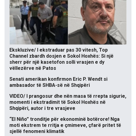
Ekskluzive/ I ekstraduar pas 30 vitesh, Top
Channel zbardh dosjen e Sokol Hoxhës: Si një
sherr për një kasetofon solli vrasjen e dy
vëllezërve në Patos
Senati amerikan konfirmon Eric P. Wendt si
ambasador të SHBA-së në Shqipëri
VIDEO/ I prangosur dhe nën masa të rrepta sigurie,
momenti i ekstradimit të Sokol Hoxhës në
Shqipëri, autor i tre vrasjeve
“El Niño” tronditje për ekonominë botërore! Nga
moti ekstrem te rritja e çmimeve, çfarë pritet të
sjellë fenomeni klimatik