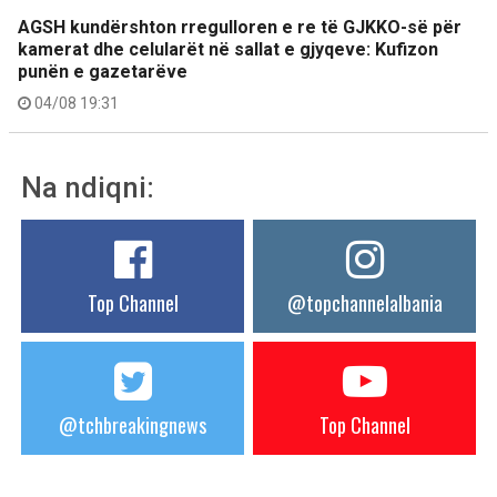
AGSH kundërshton rregulloren e re të GJKKO-së për
kamerat dhe celularët në sallat e gjyqeve: Kufizon
punën e gazetarëve
04/08 19:31
Na ndiqni:
Top Channel
@topchannelalbania
@tchbreakingnews
Top Channel