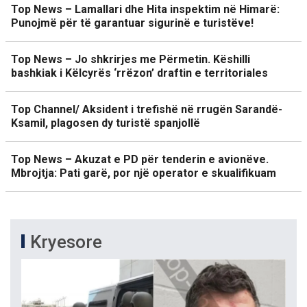
Top News – Lamallari dhe Hita inspektim në Himarë:
Punojmë për të garantuar sigurinë e turistëve!
Top News – Jo shkrirjes me Përmetin. Këshilli
bashkiak i Këlcyrës ‘rrëzon’ draftin e territoriales
Top Channel/ Aksident i trefishë në rrugën Sarandë-
Ksamil, plagosen dy turistë spanjollë
Top News – Akuzat e PD për tenderin e avionëve.
Mbrojtja: Pati garë, por një operator e skualifikuam
Kryesore