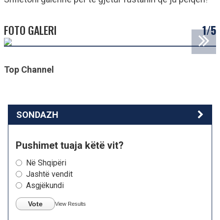
FOTO GALERI
1/5
Top Channel
SONDAZH
Pushimet tuaja këtë vit?
Në Shqipëri
Jashtë vendit
Asgjëkundi
Vote
View Results