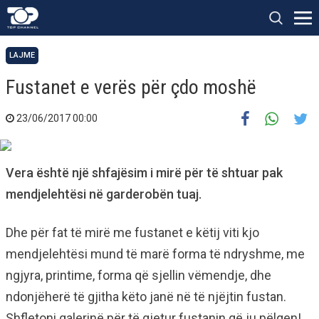
LAJME
Fustanet e verës për çdo moshë
23/06/2017 00:00
Vera është një shfajësim i mirë për të shtuar pak
mendjelehtësi në garderobën tuaj.
Dhe për fat të mirë me fustanet e këtij viti kjo
mendjelehtësi mund të marë forma të ndryshme, me
ngjyra, printime, forma që sjellin vëmendje, dhe
ndonjëherë të gjitha këto janë në të njëjtin fustan.
Shfletoni galerinë për të gjetur fustanin që ju pëlqen!