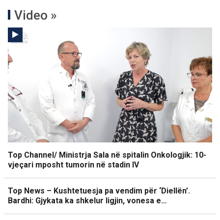
Video »
Top Channel/ Ministrja Sala në spitalin Onkologjik: 10-
vjeçari mposht tumorin në stadin IV
Top News – Kushtetuesja pa vendim për ‘Diellën’.
Bardhi: Gjykata ka shkelur ligjin, vonesa e…