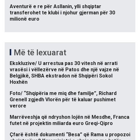
Aventurë e re për Asllanin, ylli shqiptar
transferohet te klubi i njohur gjerman për 30
milionë euro
Më të lexuarat
Ekskluzive/ U arrestua pas 30 vitesh në arrati
vrasësi i vëllezërve në Patos dhe një vajze në
Belgjikë, SHBA ekstradon në Shqipëri Sokol
Hoxhën
Foto/ “Shqipëria me miq dhe familje”, Richard
Grenell zgjedh Vlorën për të kaluar pushimet
verore
Marrëveshja që ndryshon lojën në Mesdhe, Franca
futet në projektin miliarda euro Greqi-Qipro
Çfarë është dokumenti “Besa” që Rama u propozoi