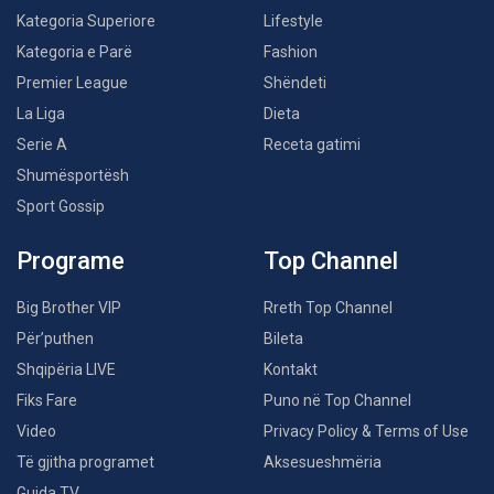
Kategoria Superiore
Lifestyle
Kategoria e Parë
Fashion
Premier League
Shëndeti
La Liga
Dieta
Serie A
Receta gatimi
Shumësportësh
Sport Gossip
Programe
Top Channel
Big Brother VIP
Rreth Top Channel
Për’puthen
Bileta
Shqipëria LIVE
Kontakt
Fiks Fare
Puno në Top Channel
Video
Privacy Policy & Terms of Use
Të gjitha programet
Aksesueshmëria
Guida TV