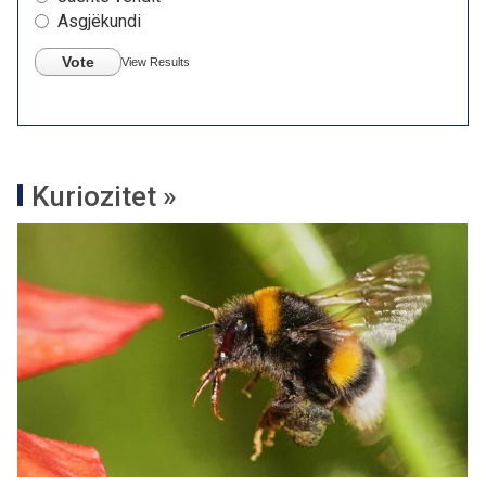
Asgjëkundi
Vote
View Results
Kuriozitet »