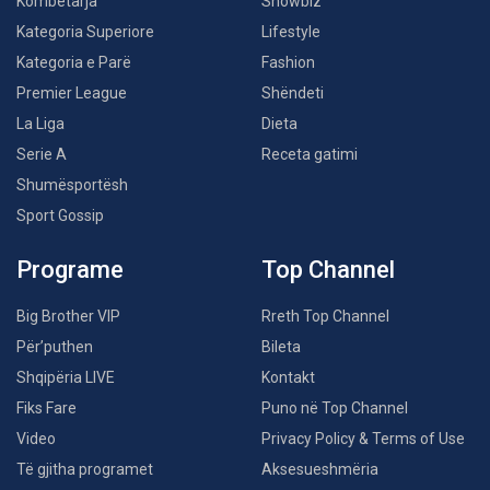
Kombëtarja
Showbiz
Kategoria Superiore
Lifestyle
Kategoria e Parë
Fashion
Premier League
Shëndeti
La Liga
Dieta
Serie A
Receta gatimi
Shumësportësh
Sport Gossip
Programe
Top Channel
Big Brother VIP
Rreth Top Channel
Për’puthen
Bileta
Shqipëria LIVE
Kontakt
Fiks Fare
Puno në Top Channel
Video
Privacy Policy & Terms of Use
Të gjitha programet
Aksesueshmëria