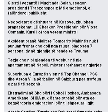
Gjesti i veçantë i Muçit ndaj Salah, reagon
presidenti i Trabzonsporit: Më emocionoi, e
falënderoj publikisht
Negociatat e dështuara në Kosovë, zbulohen
prapaskenat. LDK kërkon Presidentin për Vjosa
Osmanin, Kurti i ofron vetëm ministri
Aksident pranë Malit të Tomorrit/ Makinës nuk i
punuan frenat dhe doli nga rruga, plagosen 7
persona, dy në gjendje të rëndë te Trauma
Tezja dhe nipi gjenden të vdekur në një
apartament në Napoli, mister rrethanat e ngjarjes
Superkupa e Europës vjen në Top Channel, PSG
dhe Aston Villa përballen në Salzburg për trofeun
e parë të sezonit
Ekstradimi në Shqipëri i Sokol Hoxhës, Ambasada
Amerikane: SHBA nuk është strehë për ata që
keqpërdorin emigracioni për t’i shpëtuar ligjit