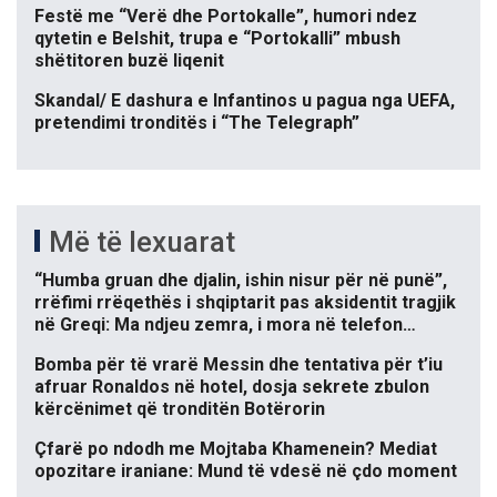
Festë me “Verë dhe Portokalle”, humori ndez
qytetin e Belshit, trupa e “Portokalli” mbush
shëtitoren buzë liqenit
Skandal/ E dashura e Infantinos u pagua nga UEFA,
pretendimi tronditës i “The Telegraph”
Më të lexuarat
“Humba gruan dhe djalin, ishin nisur për në punë”,
rrëfimi rrëqethës i shqiptarit pas aksidentit tragjik
në Greqi: Ma ndjeu zemra, i mora në telefon…
Bomba për të vrarë Messin dhe tentativa për t’iu
afruar Ronaldos në hotel, dosja sekrete zbulon
kërcënimet që tronditën Botërorin
Çfarë po ndodh me Mojtaba Khamenein? Mediat
opozitare iraniane: Mund të vdesë në çdo moment