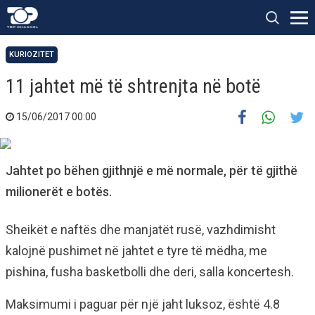
KURIOZITET
11 jahtet më të shtrenjta në botë
15/06/2017 00:00
Jahtet po bëhen gjithnjë e më normale, për të gjithë
milionerët e botës.
Sheikët e naftës dhe manjatët rusë, vazhdimisht
kalojnë pushimet në jahtet e tyre të mëdha, me
pishina, fusha basketbolli dhe deri, salla koncertesh.
Maksimumi i paguar për një jaht luksoz, është 4.8