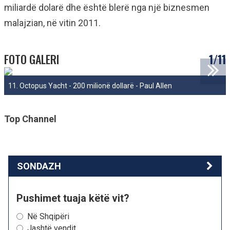
miliardë dolarë dhe është blerë nga një biznesmen
malajzian, në vitin 2011.
FOTO GALERI
1/11
11. Octopus Yacht - 200 milionë dollarë - Paul Allen
Top Channel
SONDAZH
Pushimet tuaja këtë vit?
Në Shqipëri
Jashtë vendit