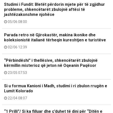
Studimi i Fundit: Bletët përdorin mjete për të zgjidhur
probleme, shkencëtarët zbulojnë aftësi të
jashtëzakonshme njohëse
05/06 08:00
Parada retro në Gjirokastër, makina ikonike dhe
koleksionistë italianë tërheqin kureshtjen e turistëve
02/06 12:39
“Përbindëshi” i thellësive, shkencëtarët zbulojnë
kërmillin misterioz që jeton në Oqeanin Paqësor
23/05 07:53
Si u formua Kanioni i Madh, studimi i ri zbulon rrugën e
Lumit Kolorado
22/04 08:07
“1 Prilli”/ Si ka filluar dhe ç’duhet të dini për “Ditën e