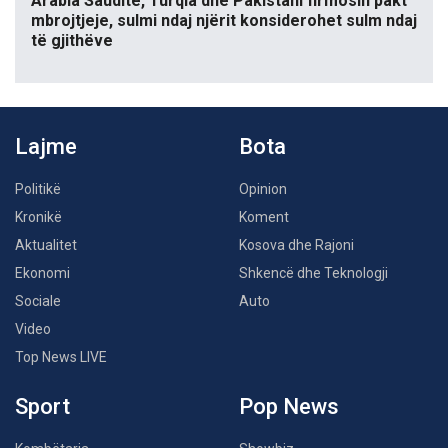
Arabia Saudite, Turqia dhe Pakistani firmosin pakt
mbrojtjeje, sulmi ndaj njërit konsiderohet sulm ndaj
të gjithëve
Lajme
Bota
Politikë
Opinion
Kronikë
Koment
Aktualitet
Kosova dhe Rajoni
Ekonomi
Shkencë dhe Teknologji
Sociale
Auto
Video
Top News LIVE
Sport
Pop News