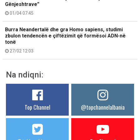
Gënjeshtrave”
01/04 07:45
Burra Neandertalë dhe gra Homo sapiens, studimi
zbulon tendencën e çiftëzimit që formësoi ADN-në
tonë
27/02 12:03
Na ndiqni:
Top Channel
@topchannelalbania