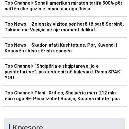
Top Channel/ Senati amerikan miraton tarifa 500% për
naftën dhe gazin e importuar nga Rusia
Top News – Zelensky viziton për herë të parë Serbinë.
Takime me Vuçiçin në një moment delikat
Top News – Skadon afati Kushtetues. Por, Kuvendi i
Kosovën shtyn sërish seancën
Top Channel/ “Shqipëria e shqiptarëve, jo e
pushtetarëve”, protestuesit në bulevard: Rama SPAK-
YOU
Top Channel/ Plani i Rritjes, Shqipëria merr 212 mln
euro nga BE. Penalizohet Bosnja, Kosova mbetet pas
Kryesore