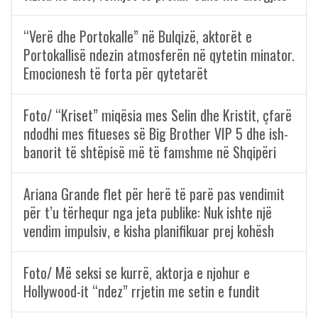
“Verë dhe Portokalle” në Bulqizë, aktorët e
Portokallisë ndezin atmosferën në qytetin minator.
Emocionesh të forta për qytetarët
Foto/ “Kriset” miqësia mes Selin dhe Kristit, çfarë
ndodhi mes fitueses së Big Brother VIP 5 dhe ish-
banorit të shtëpisë më të famshme në Shqipëri
Ariana Grande flet për herë të parë pas vendimit
për t’u tërhequr nga jeta publike: Nuk ishte një
vendim impulsiv, e kisha planifikuar prej kohësh
Foto/ Më seksi se kurrë, aktorja e njohur e
Hollywood-it “ndez” rrjetin me setin e fundit