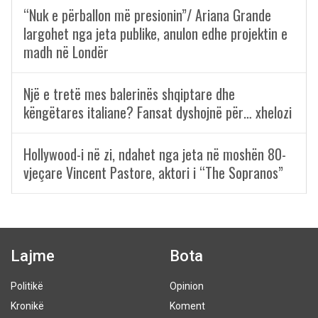
“Nuk e përballon më presionin”/ Ariana Grande
largohet nga jeta publike, anulon edhe projektin e
madh në Londër
Një e tretë mes balerinës shqiptare dhe
këngëtares italiane? Fansat dyshojnë për… xhelozi
Hollywood-i në zi, ndahet nga jeta në moshën 80-
vjeçare Vincent Pastore, aktori i “The Sopranos”
Lajme
Bota
Politikë
Opinion
Kronikë
Koment