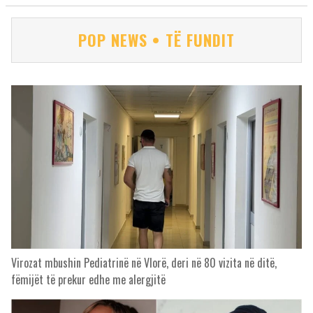
POP NEWS • TË FUNDIT
Virozat mbushin Pediatrinë në Vlorë, deri në 80 vizita në ditë,
fëmijët të prekur edhe me alergjitë