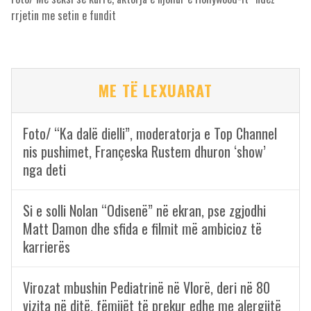
rrjetin me setin e fundit
ME TË LEXUARAT
Foto/ “Ka dalë dielli”, moderatorja e Top Channel
nis pushimet, Françeska Rustem dhuron ‘show’
nga deti
Si e solli Nolan “Odisenë” në ekran, pse zgjodhi
Matt Damon dhe sfida e filmit më ambicioz të
karrierës
Virozat mbushin Pediatrinë në Vlorë, deri në 80
vizita në ditë, fëmijët të prekur edhe me alergjitë