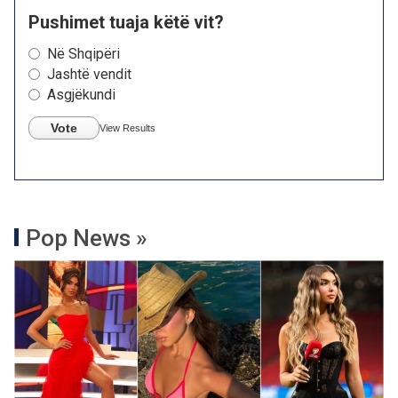
Pushimet tuaja këtë vit?
Në Shqipëri
Jashtë vendit
Asgjëkundi
Vote
View Results
Pop News »