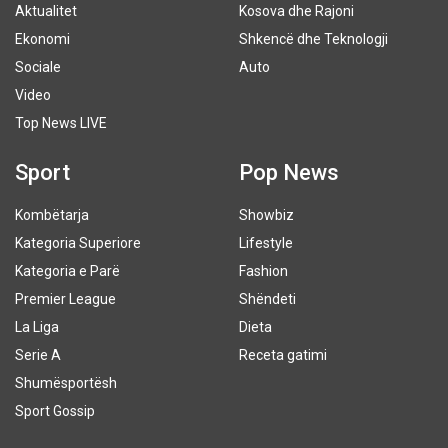
Aktualitet
Kosova dhe Rajoni
Ekonomi
Shkencë dhe Teknologji
Sociale
Auto
Video
Top News LIVE
Sport
Pop News
Kombëtarja
Showbiz
Kategoria Superiore
Lifestyle
Kategoria e Parë
Fashion
Premier League
Shëndeti
La Liga
Dieta
Serie A
Receta gatimi
Shumësportësh
Sport Gossip