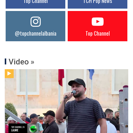
Top Channel
TCH Pop News
@topchannelalbania
Top Channel
Video »