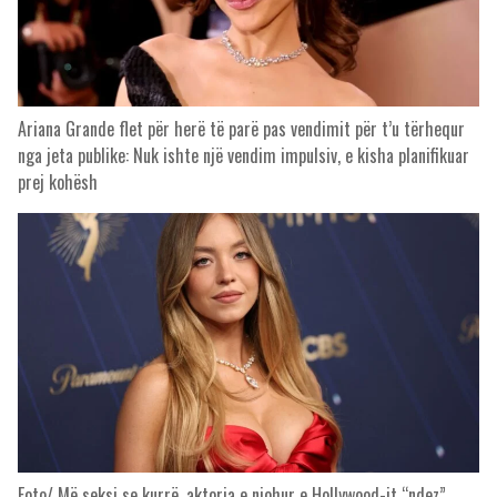
Ariana Grande flet për herë të parë pas vendimit për t’u tërhequr
nga jeta publike: Nuk ishte një vendim impulsiv, e kisha planifikuar
prej kohësh
Foto/ Më seksi se kurrë, aktorja e njohur e Hollywood-it “ndez”