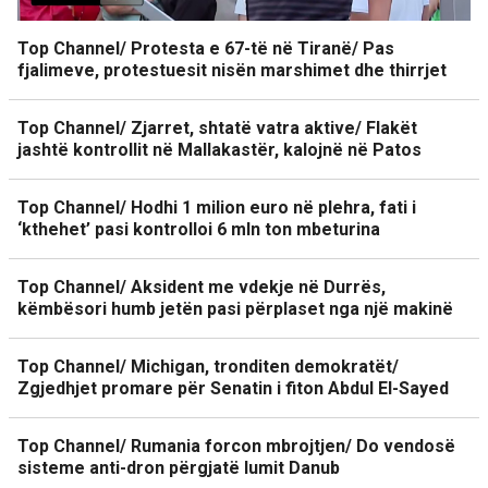
Top Channel/ Protesta e 67-të në Tiranë/ Pas
fjalimeve, protestuesit nisën marshimet dhe thirrjet
Top Channel/ Zjarret, shtatë vatra aktive/ Flakët
jashtë kontrollit në Mallakastër, kalojnë në Patos
Top Channel/ Hodhi 1 milion euro në plehra, fati i
‘kthehet’ pasi kontrolloi 6 mln ton mbeturina
Top Channel/ Aksident me vdekje në Durrës,
këmbësori humb jetën pasi përplaset nga një makinë
Top Channel/ Michigan, tronditen demokratët/
Zgjedhjet promare për Senatin i fiton Abdul El-Sayed
Top Channel/ Rumania forcon mbrojtjen/ Do vendosë
sisteme anti-dron përgjatë lumit Danub