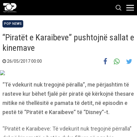
POP NEWS
“Piratët e Karaibeve” pushtojnë sallat e
kinemave
26/05/2017 00:00
“Të vdekurit nuk tregojnë përalla”, me përjashtim të
rasteve kur bëhet fjalë për piratë që kërkojnë thesare
mitike në thellësitë e pamata të detit, në episodin e
pestë të “Piratët e Karaibeve” të “Disney”-t.
“Piratët e Karaibeve: Të vdekurit nuk tregojnë përralla”