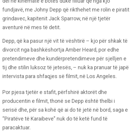
del në kinematë e botës duke filluar që nga kjo
fundjavë, me Johny Depp që rikthehet me rolin e piratit
grindavec, kapitenit Jack Sparrow, në një tjetër
aventurë në mes të detit.
Depp, që ka pasur një vit të vështirë – kjo për shkak të
divorcit nga bashkëshortja Amber Heard, por edhe
pretendimeve dhe kundërpretendimeve për sjelljen e
tij dhe stilin luksoz të jetesës, – nuk ka pranuar të japë
intervista para shfaqjes së filmit, në Los Angeles.
Por pjesa tjetër e stafit, përfshirë aktorët dhe
producentin e filmit, thonë se Depp është thelbi i
serisë dhe, për sa kohë që ai do të jetë në bord, saga e
“Piratëve të Karaibeve” nuk do të ketë fund të
paracaktuar.