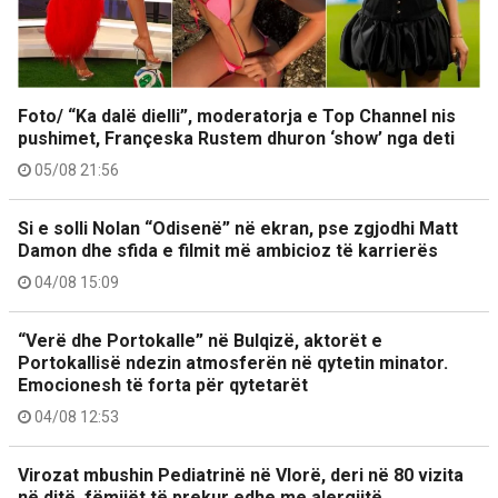
Foto/ “Ka dalë dielli”, moderatorja e Top Channel nis
pushimet, Françeska Rustem dhuron ‘show’ nga deti
05/08 21:56
Si e solli Nolan “Odisenë” në ekran, pse zgjodhi Matt
Damon dhe sfida e filmit më ambicioz të karrierës
04/08 15:09
“Verë dhe Portokalle” në Bulqizë, aktorët e
Portokallisë ndezin atmosferën në qytetin minator.
Emocionesh të forta për qytetarët
04/08 12:53
Virozat mbushin Pediatrinë në Vlorë, deri në 80 vizita
në ditë, fëmijët të prekur edhe me alergjitë