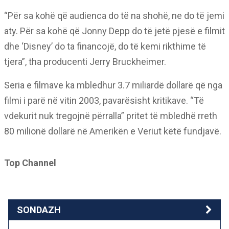
“Për sa kohë që audienca do të na shohë, ne do të jemi
aty. Për sa kohë që Jonny Depp do të jetë pjesë e filmit
dhe ‘Disney’ do ta financojë, do të kemi rikthime të
tjera”, tha producenti Jerry Bruckheimer.
Seria e filmave ka mbledhur 3.7 miliardë dollarë që nga
filmi i parë në vitin 2003, pavarësisht kritikave. “Të
vdekurit nuk tregojnë përralla” pritet të mbledhë rreth
80 milionë dollarë në Amerikën e Veriut këtë fundjavë.
Top Channel
SONDAZH