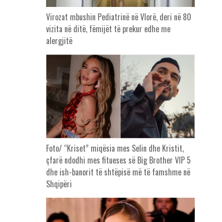
Virozat mbushin Pediatrinë në Vlorë, deri në 80
vizita në ditë, fëmijët të prekur edhe me
alergjitë
Foto/ “Kriset” miqësia mes Selin dhe Kristit,
çfarë ndodhi mes fitueses së Big Brother VIP 5
dhe ish-banorit të shtëpisë më të famshme në
Shqipëri