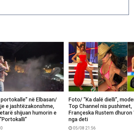
 portokalle” në Elbasan/
Foto/ “Ka dalë dielli”, mode
je e jashtëzakonshme,
Top Channel nis pushimet,
tetarë shijuan humorin e
Françeska Rustem dhuron 
“Portokalli”
nga deti
30
05/08 21:56