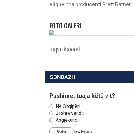
edghe nga producenti Brett Ratner.
FOTO GALERI
Top Channel
SONDAZH
Pushimet tuaja këtë vit?
Në Shqipëri
Jashtë vendit
Asgjëkundi
Vote
View Results