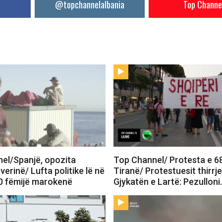
@topchannelalbania
Top Channe
el/Spanjë, opozita
Top Channel/ Protesta e 6
verinë/ Lufta politike lë në
Tiranë/ Protestuesit thirrj
0 fëmijë marokenë
Gjykatën e Lartë: Pezullon