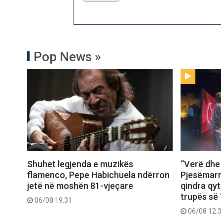
Pop News »
Shuhet legjenda e muzikës
“Verë dhe
flamenco, Pepe Habichuela ndërron
Pjesëmarr
jetë në moshën 81-vjeçare
qindra qy
trupës së 
06/08 19:31
06/08 12: