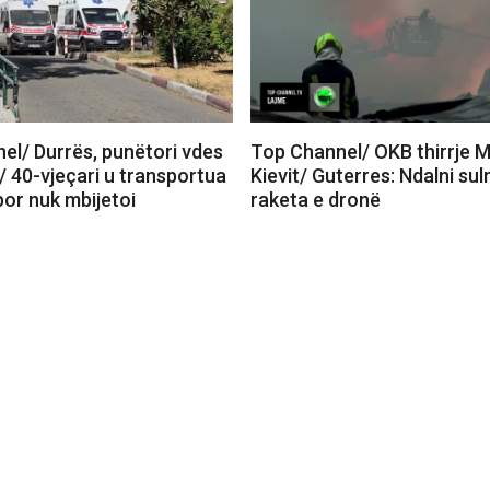
el/ Durrës, punëtori vdes
Top Channel/ OKB thirrje 
/ 40-vjeçari u transportua
Kievit/ Guterres: Ndalni su
 por nuk mbijetoi
raketa e dronë