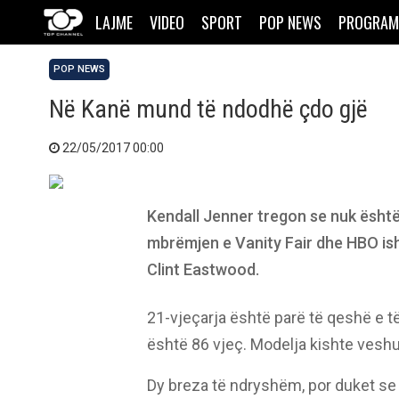
LAJME
VIDEO
SPORT
POP NEWS
PROGRAM
POP NEWS
Në Kanë mund të ndodhë çdo gjë
22/05/2017 00:00
Kendall Jenner tregon se nuk është
mbrëmjen e Vanity Fair dhe HBO isht
Clint Eastwood.
21-vjeçarja është parë të qeshë e të
është 86 vjeç. Modelja kishte veshur
Dy breza të ndryshëm, por duket se 