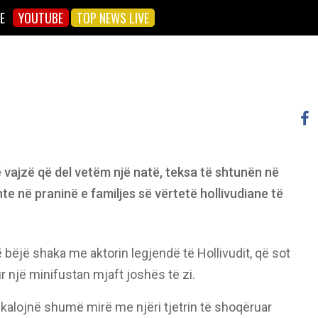
E
YOUTUBE
TOP NEWS LIVE
 vajzë që del vetëm një natë, teksa të shtunën në
e në praninë e familjes së vërtetë hollivudiane të
 bëjë shaka me aktorin legjendë të Hollivudit, që sot
 një minifustan mjaft joshës të zi.
kalojnë shumë mirë me njëri tjetrin të shoqëruar