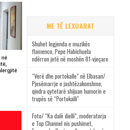
ME TË LEXUARAT
Shuhet legjenda e muzikës
flamenco, Pepe Habichuela
ë në
ndërron jetë në moshën 81-vjeçare
itë,
lergjitë
“Verë dhe portokalle” në Elbasan/
Pjesëmarrje e jashtëzakonshme,
qindra qytetarë shijuan humorin e
trupës së “Portokalli”
Foto/ “Ka dalë dielli”, moderatorja
e Top Channel nis pushimet,