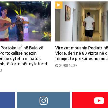
Portokalle” në Bulqizë,
Virozat mbushin Pediatrin
Portokallisë ndezin
Vlorë, deri në 80 vizita në d
n në qytetin minator.
fëmijët të prekur edhe me a
h të forta për qytetarët
04/08 12:27
53