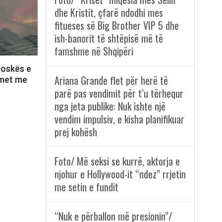
dhe Kristit, çfarë ndodhi mes
fitueses së Big Brother VIP 5 dhe
ish-banorit të shtëpisë më të
famshme në Shqipëri
Moskës e
Ariana Grande flet për herë të
lmet me
parë pas vendimit për t’u tërhequr
nga jeta publike: Nuk ishte një
vendim impulsiv, e kisha planifikuar
prej kohësh
Foto/ Më seksi se kurrë, aktorja e
njohur e Hollywood-it “ndez” rrjetin
me setin e fundit
“Nuk e përballon më presionin”/