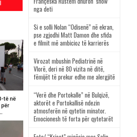
Françeska Rustem dhuron ‘show’
l
nga deti
Si e solli Nolan “Odisenë” në ekran,
pse zgjodhi Matt Damon dhe sfida
e filmit më ambicioz të karrierës
Virozat mbushin Pediatrinë në
Vlorë, deri në 80 vizita në ditë,
fëmijët të prekur edhe me alergjitë
“Verë dhe Portokalle” në Bulqizë,
8-të në
aktorët e Portokallisë ndezin
e për
atmosferën në qytetin minator.
i…
Emocionesh të forta për qytetarët
Foto/ “Kriset” miqësia mes Selin