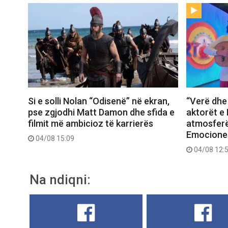
Si e solli Nolan “Odisenë” në ekran,
“Verë dhe 
pse zgjodhi Matt Damon dhe sfida e
aktorët e 
filmit më ambicioz të karrierës
atmosferë
Emociones
04/08 15:09
04/08 12:
Na ndiqni: