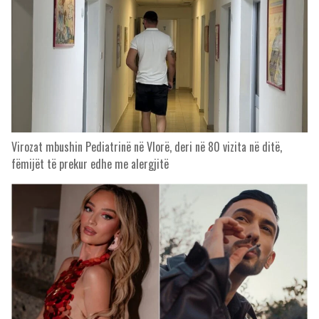
Virozat mbushin Pediatrinë në Vlorë, deri në 80 vizita në ditë,
fëmijët të prekur edhe me alergjitë