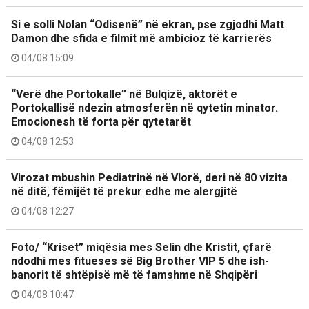
Si e solli Nolan “Odisenë” në ekran, pse zgjodhi Matt
Damon dhe sfida e filmit më ambicioz të karrierës
04/08 15:09
“Verë dhe Portokalle” në Bulqizë, aktorët e
Portokallisë ndezin atmosferën në qytetin minator.
Emocionesh të forta për qytetarët
04/08 12:53
Virozat mbushin Pediatrinë në Vlorë, deri në 80 vizita
në ditë, fëmijët të prekur edhe me alergjitë
04/08 12:27
Foto/ “Kriset” miqësia mes Selin dhe Kristit, çfarë
ndodhi mes fitueses së Big Brother VIP 5 dhe ish-
banorit të shtëpisë më të famshme në Shqipëri
04/08 10:47