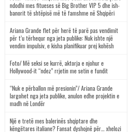
ndodhi mes fitueses së Big Brother VIP 5 dhe ish-
banorit të shtëpisë më të famshme në Shqipëri
Ariana Grande flet për herë të parë pas vendimit
për t’u tërhequr nga jeta publike: Nuk ishte një
vendim impulsiv, e kisha planifikuar prej kohësh
Foto/ Më seksi se kurrë, aktorja e njohur e
Hollywood-it “ndez” rrjetin me setin e fundit
“Nuk e përballon më presionin”/ Ariana Grande
largohet nga jeta publike, anulon edhe projektin e
madh në Londër
Një e tretë mes balerinës shqiptare dhe
këngëtares italiane? Fansat dyshojnë për… xhelozi