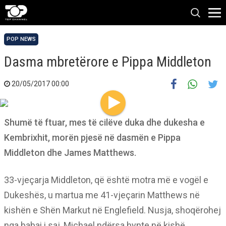
POP NEWS
Dasma mbretërore e Pippa Middleton
20/05/2017 00:00
Shumë të ftuar, mes të cilëve duka dhe dukesha e
Kembrixhit, morën pjesë në dasmën e Pippa
Middleton dhe James Matthews.
33-vjeçarja Middleton, që është motra më e vogël e
Dukeshës, u martua me 41-vjeçarin Matthews në
kishën e Shën Markut në Englefield. Nusja, shoqërohej
nga babai i saj, Michael ndërsa hynte në kishë.