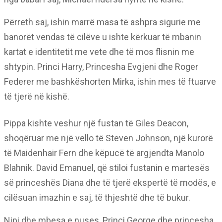
Përreth saj, ishin marrë masa të ashpra sigurie me
banorët vendas të cilëve u ishte kërkuar të mbanin
kartat e identitetit me vete dhe të mos flisnin me
shtypin. Princi Harry, Princesha Evgjeni dhe Roger
Federer me bashkëshorten Mirka, ishin mes të ftuarve
të tjerë në kishë.
Pippa kishte veshur një fustan të Giles Deacon,
shoqëruar me një vello të Steven Johnson, një kurorë
të Maidenhair Fern dhe këpucë të argjendta Manolo
Blahnik. David Emanuel, që stiloi fustanin e martesës
së princeshës Diana dhe të tjerë ekspertë të modës, e
cilësuan imazhin e saj, të thjeshtë dhe të bukur.
Nipi dhe mbesa e nuses, Princi George dhe princesha