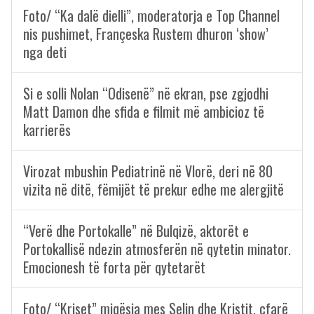
Foto/ “Ka dalë dielli”, moderatorja e Top Channel
nis pushimet, Françeska Rustem dhuron ‘show’
nga deti
Si e solli Nolan “Odisenë” në ekran, pse zgjodhi
Matt Damon dhe sfida e filmit më ambicioz të
karrierës
Virozat mbushin Pediatrinë në Vlorë, deri në 80
vizita në ditë, fëmijët të prekur edhe me alergjitë
“Verë dhe Portokalle” në Bulqizë, aktorët e
Portokallisë ndezin atmosferën në qytetin minator.
Emocionesh të forta për qytetarët
Foto/ “Kriset” miqësia mes Selin dhe Kristit, çfarë