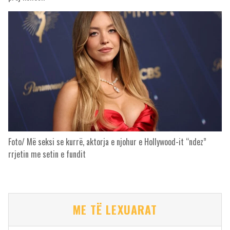
Foto/ Më seksi se kurrë, aktorja e njohur e Hollywood-it “ndez”
rrjetin me setin e fundit
ME TË LEXUARAT