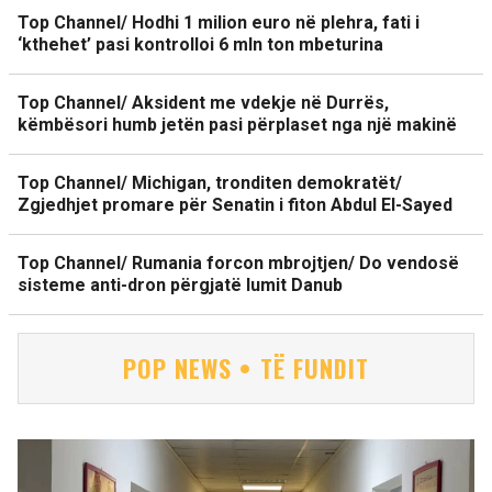
Top Channel/ Hodhi 1 milion euro në plehra, fati i
‘kthehet’ pasi kontrolloi 6 mln ton mbeturina
Top Channel/ Aksident me vdekje në Durrës,
këmbësori humb jetën pasi përplaset nga një makinë
Top Channel/ Michigan, tronditen demokratët/
Zgjedhjet promare për Senatin i fiton Abdul El-Sayed
Top Channel/ Rumania forcon mbrojtjen/ Do vendosë
sisteme anti-dron përgjatë lumit Danub
POP NEWS • TË FUNDIT