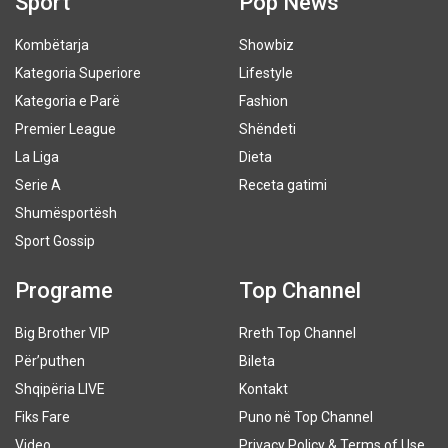
Sport
Pop News
Kombëtarja
Showbiz
Kategoria Superiore
Lifestyle
Kategoria e Parë
Fashion
Premier League
Shëndeti
La Liga
Dieta
Serie A
Receta gatimi
Shumësportësh
Sport Gossip
Programe
Top Channel
Big Brother VIP
Rreth Top Channel
Për’puthen
Bileta
Shqipëria LIVE
Kontakt
Fiks Fare
Puno në Top Channel
Video
Privacy Policy & Terms of Use