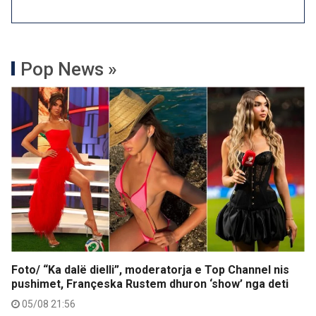
Pop News »
Foto/ “Ka dalë dielli”, moderatorja e Top Channel nis
pushimet, Françeska Rustem dhuron ‘show’ nga deti
05/08 21:56