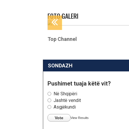
FOTO GALERI
Top Channel
SONDAZH
Pushimet tuaja këtë vit?
Në Shqipëri
Jashtë vendit
Asgjëkundi
Vote
View Results