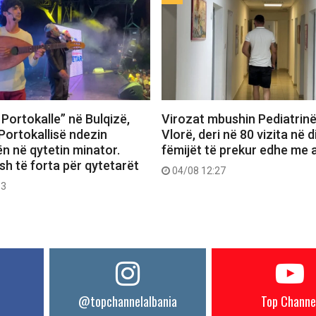
Portokalle” në Bulqizë,
Virozat mbushin Pediatrin
Portokallisë ndezin
Vlorë, deri në 80 vizita në d
n në qytetin minator.
fëmijët të prekur edhe me a
h të forta për qytetarët
04/08 12:27
53
@topchannelalbania
Top Channe