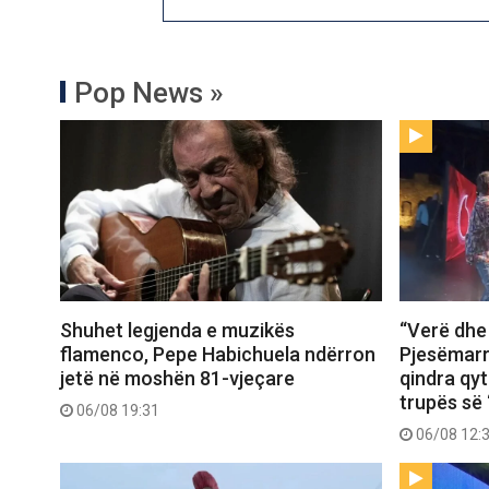
Pop News »
Shuhet legjenda e muzikës
“Verë dhe
flamenco, Pepe Habichuela ndërron
Pjesëmarr
jetë në moshën 81-vjeçare
qindra qy
trupës së 
06/08 19:31
06/08 12: