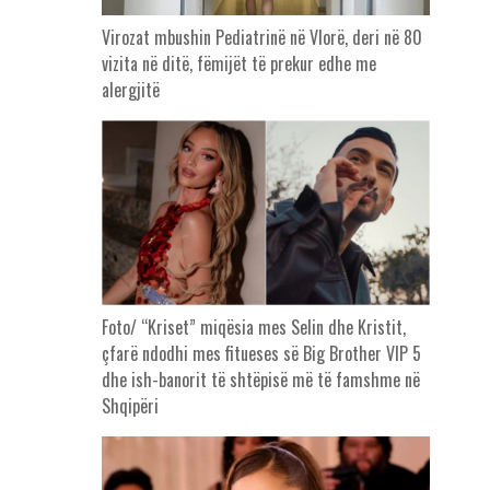
Virozat mbushin Pediatrinë në Vlorë, deri në 80
vizita në ditë, fëmijët të prekur edhe me
alergjitë
Foto/ “Kriset” miqësia mes Selin dhe Kristit,
çfarë ndodhi mes fitueses së Big Brother VIP 5
dhe ish-banorit të shtëpisë më të famshme në
Shqipëri