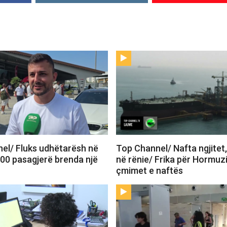
el/ Fluks udhëtarësh në
Top Channel/ Nafta ngjitet
900 pasagjerë brenda një
në rënie/ Frika për Hormuzi
çmimet e naftës