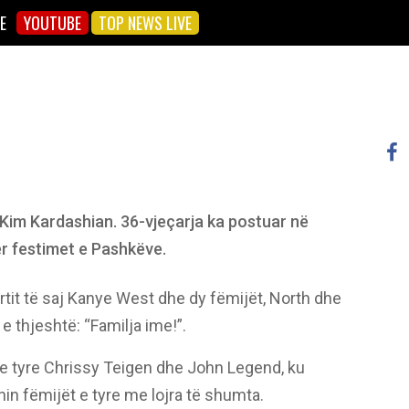
E
YOUTUBE
TOP NEWS LIVE
r Kim Kardashian. 36-vjeçarja ka postuar në
ër festimet e Pashkëve.
tit të saj Kanye West dhe dy fëmijët, North dhe
 e thjeshtë: “Familja ime!”.
 e tyre Chrissy Teigen dhe John Legend, ku
n fëmijët e tyre me lojra të shumta.