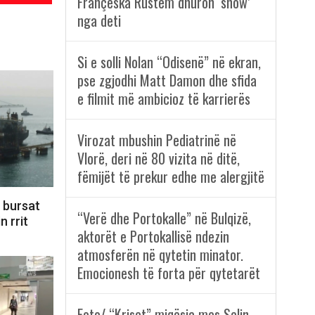
Françeska Rustem dhuron ‘show’
nga deti
Si e solli Nolan “Odisenë” në ekran,
pse zgjodhi Matt Damon dhe sfida
e filmit më ambicioz të karrierës
Virozat mbushin Pediatrinë në
Vlorë, deri në 80 vizita në ditë,
fëmijët të prekur edhe me alergjitë
, bursat
“Verë dhe Portokalle” në Bulqizë,
n rrit
aktorët e Portokallisë ndezin
atmosferën në qytetin minator.
Emocionesh të forta për qytetarët
Foto/ “Kriset” miqësia mes Selin