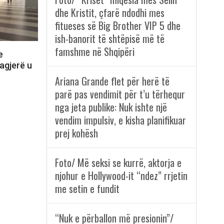
dhe Kristit, çfarë ndodhi mes
fitueses së Big Brother VIP 5 dhe
ish-banorit të shtëpisë më të
famshme në Shqipëri
e
sagjerë u
Ariana Grande flet për herë të
parë pas vendimit për t’u tërhequr
nga jeta publike: Nuk ishte një
vendim impulsiv, e kisha planifikuar
prej kohësh
Foto/ Më seksi se kurrë, aktorja e
njohur e Hollywood-it “ndez” rrjetin
me setin e fundit
“Nuk e përballon më presionin”/