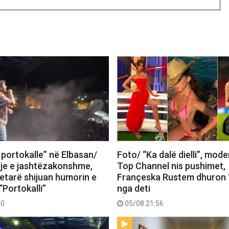
 portokalle” në Elbasan/
Foto/ “Ka dalë dielli”, mode
je e jashtëzakonshme,
Top Channel nis pushimet,
tetarë shijuan humorin e
Françeska Rustem dhuron 
“Portokalli”
nga deti
30
05/08 21:56