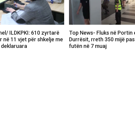
el/ ILDKPKI: 610 zyrtarë
Top News- Fluks në Portin 
r në 11 vjet për shkelje me
Durrësit, rreth 350 mijë pa
e deklaruara
futën në 7 muaj