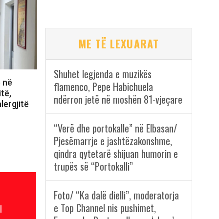
ME TË LEXUARAT
Shuhet legjenda e muzikës
ë në
flamenco, Pepe Habichuela
itë,
ndërron jetë në moshën 81-vjeçare
lergjitë
“Verë dhe portokalle” në Elbasan/
Pjesëmarrje e jashtëzakonshme,
qindra qytetarë shijuan humorin e
trupës së “Portokalli”
Foto/ “Ka dalë dielli”, moderatorja
e Top Channel nis pushimet,
l