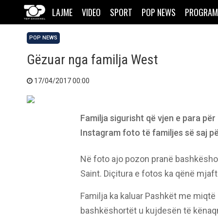
LAJME
VIDEO
SPORT
POP NEWS
PROGRAM
POP NEWS
Gëzuar nga familja West
17/04/2017 00:00
Familja sigurisht që vjen e para pë
Instagram foto të familjes së saj p
Në foto ajo pozon pranë bashkëshor
Saint. Diçitura e fotos ka qënë mjaft
Familja ka kaluar Pashkët me miqtë
bashkëshortët u kujdesën të kënaqni