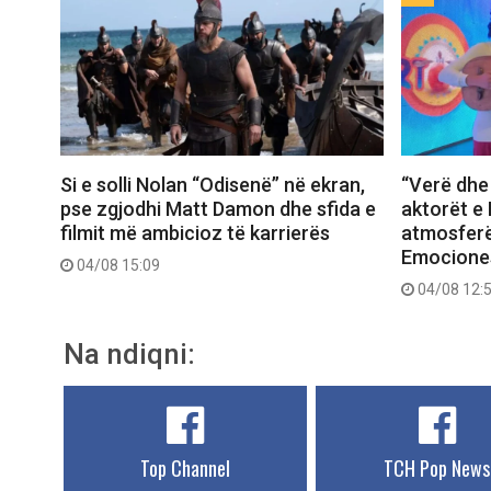
Si e solli Nolan “Odisenë” në ekran,
“Verë dhe 
pse zgjodhi Matt Damon dhe sfida e
aktorët e 
filmit më ambicioz të karrierës
atmosferë
Emociones
04/08 15:09
04/08 12:
Na ndiqni:
Top Channel
TCH Pop News