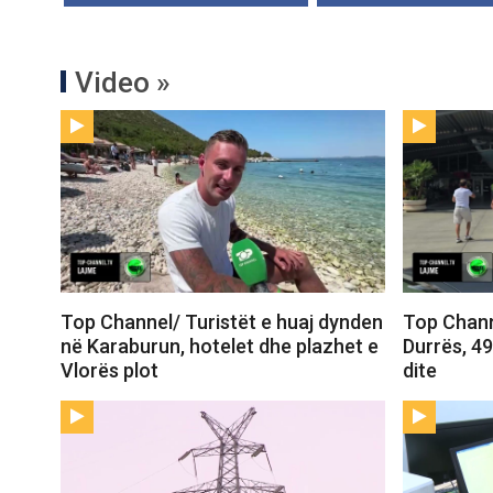
Video »
Top Channel/ Turistët e huaj dynden
Top Chann
në Karaburun, hotelet dhe plazhet e
Durrës, 4
Vlorës plot
dite