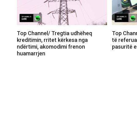
Top Channel/ Tregtia udhëheq
Top Chann
kreditimin, rritet kërkesa nga
të referua
ndërtimi, akomodimi frenon
pasuritë 
huamarrjen