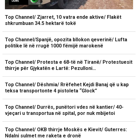
Top Channel/ Zjarret, 10 vatra ende aktive/ Flakët
shkrumbuan 34.5 hektarë tokë
Top Channel/Spanjë, opozita bllokon qeverinë/ Lufta
politike lë në rrugë 1000 fëmijë marokenë
Top Channel/ Protesta e 68-të në Tiranë/ Protestuesit
thirrje për Gjykatën e Lartë: Pezulloni…
Top Channel/ Dëshmia/ Rrëfehet Kejdi Banaj që u kap
teksa transportonte 4 pistoleta “Glock”
Top Channel/ Durrës, punëtori vdes në kantier/ 40-
vjeçari u transportua në spital, por nuk mbijetoi
Top Channel/ OKB thirrje Moskës e Kievit/ Guterres:
Ndalni sulmet me raketa e dronë