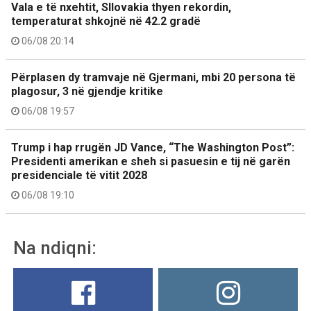
Vala e të nxehtit, Sllovakia thyen rekordin,
temperaturat shkojnë në 42.2 gradë
06/08 20:14
Përplasen dy tramvaje në Gjermani, mbi 20 persona të
plagosur, 3 në gjendje kritike
06/08 19:57
Trump i hap rrugën JD Vance, “The Washington Post”:
Presidenti amerikan e sheh si pasuesin e tij në garën
presidenciale të vitit 2028
06/08 19:10
Na ndiqni: