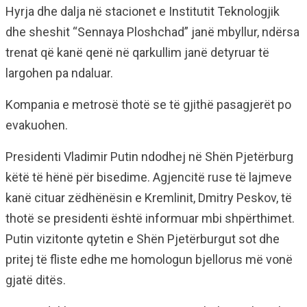
Hyrja dhe dalja në stacionet e Institutit Teknologjik
dhe sheshit “Sennaya Ploshchad” janë mbyllur, ndërsa
trenat që kanë qenë në qarkullim janë detyruar të
largohen pa ndaluar.
Kompania e metrosë thotë se të gjithë pasagjerët po
evakuohen.
Presidenti Vladimir Putin ndodhej në Shën Pjetërburg
këtë të hënë për bisedime. Agjencitë ruse të lajmeve
kanë cituar zëdhënësin e Kremlinit, Dmitry Peskov, të
thotë se presidenti është informuar mbi shpërthimet.
Putin vizitonte qytetin e Shën Pjetërburgut sot dhe
pritej të fliste edhe me homologun bjellorus më vonë
gjatë ditës.