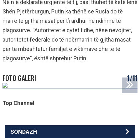
Në një deklaratë urgjente të tij, pasi thuhet të ketë lënë
Shën Pjetërburgun, Putin ka thënë se Rusia do të
marrë të gjitha masat për t’i ardhur në ndihmë të
plagosurve. “Autoritetet e qytetit dhe, nëse nevojitet,
autoritetet federale do të ndërmarrin të gjitha masat
për të mbështetur familjet e viktimave dhe të të
plagosurve”, është shprehur Putin.
FOTO GALERI
1/11
Top Channel
SONDAZH