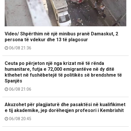
Video/ Shpërthim në një minibus pranë Damaskut, 2
persona të vdekur dhe 13 të plagosur
06/08 21:36
Ceuta po përjeton një nga krizat më të rënda
humanitare, futja e 72,000 emigrantëve në dy ditë
kthehet në fushëbetejë të politikës së brendshme të
Spanjës
06/08 21:06
Akuzohet për plagjiaturë dhe pasaktësi në kualifikimet
e tij akademike, jep dorëheqjen profesori i Kembrixhit
06/08 20:45