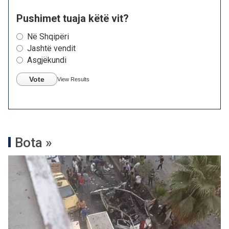
Pushimet tuaja këtë vit?
Në Shqipëri
Jashtë vendit
Asgjëkundi
Vote
View Results
Bota »