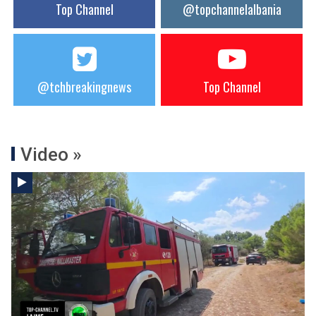
Top Channel
@topchannelalbania
@tchbreakingnews
Top Channel
Video »