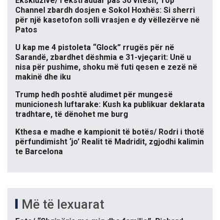
Ekskluzive/ I ekstraduar pas 30 vitesh, Top
Channel zbardh dosjen e Sokol Hoxhës: Si sherri
për një kasetofon solli vrasjen e dy vëllezërve në
Patos
U kap me 4 pistoleta “Glock” rrugës për në
Sarandë, zbardhet dëshmia e 31-vjeçarit: Unë u
nisa për pushime, shoku më futi qesen e zezë në
makinë dhe iku
Trump hedh poshtë aludimet për mungesë
municionesh luftarake: Kush ka publikuar deklarata
tradhtare, të dënohet me burg
Kthesa e madhe e kampionit të botës/ Rodri i thotë
përfundimisht ‘jo’ Realit të Madridit, zgjodhi kalimin
te Barcelona
Më të lexuarat