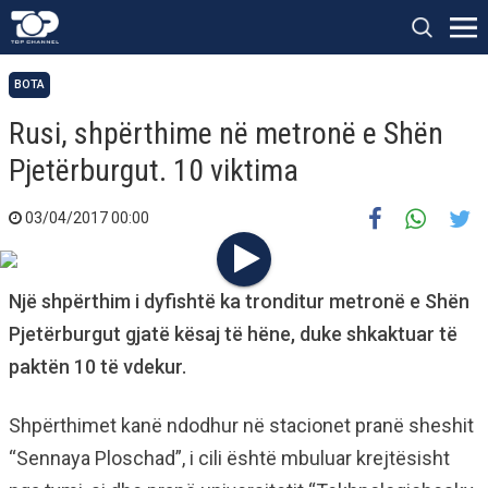
BOTA
Rusi, shpërthime në metronë e Shën
Pjetërburgut. 10 viktima
03/04/2017 00:00
Një shpërthim i dyfishtë ka tronditur metronë e Shën
Pjetërburgut gjatë kësaj të hëne, duke shkaktuar të
paktën 10 të vdekur.
Shpërthimet kanë ndodhur në stacionet pranë sheshit
“Sennaya Ploschad”, i cili është mbuluar krejtësisht