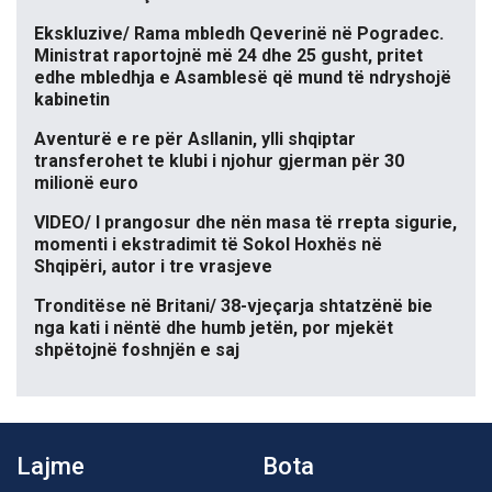
Ekskluzive/ Rama mbledh Qeverinë në Pogradec.
Ministrat raportojnë më 24 dhe 25 gusht, pritet
edhe mbledhja e Asamblesë që mund të ndryshojë
kabinetin
Aventurë e re për Asllanin, ylli shqiptar
transferohet te klubi i njohur gjerman për 30
milionë euro
VIDEO/ I prangosur dhe nën masa të rrepta sigurie,
momenti i ekstradimit të Sokol Hoxhës në
Shqipëri, autor i tre vrasjeve
Tronditëse në Britani/ 38-vjeçarja shtatzënë bie
nga kati i nëntë dhe humb jetën, por mjekët
shpëtojnë foshnjën e saj
Lajme
Bota