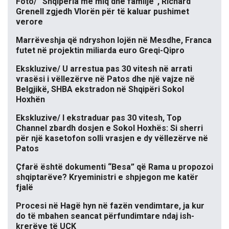
Foto/ “Shqipëria me miq dhe familje”, Richard
Grenell zgjedh Vlorën për të kaluar pushimet
verore
Marrëveshja që ndryshon lojën në Mesdhe, Franca
futet në projektin miliarda euro Greqi-Qipro
Ekskluzive/ U arrestua pas 30 vitesh në arrati
vrasësi i vëllezërve në Patos dhe një vajze në
Belgjikë, SHBA ekstradon në Shqipëri Sokol
Hoxhën
Ekskluzive/ I ekstraduar pas 30 vitesh, Top
Channel zbardh dosjen e Sokol Hoxhës: Si sherri
për një kasetofon solli vrasjen e dy vëllezërve në
Patos
Çfarë është dokumenti “Besa” që Rama u propozoi
shqiptarëve? Kryeministri e shpjegon me katër
fjalë
Procesi në Hagë hyn në fazën vendimtare, ja kur
do të mbahen seancat përfundimtare ndaj ish-
krerëve të UÇK