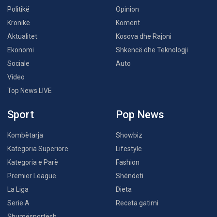
Politikë
Opinion
Kronikë
Koment
Aktualitet
Kosova dhe Rajoni
Ekonomi
Shkencë dhe Teknologji
Sociale
Auto
Video
Top News LIVE
Sport
Pop News
Kombëtarja
Showbiz
Kategoria Superiore
Lifestyle
Kategoria e Parë
Fashion
Premier League
Shëndeti
La Liga
Dieta
Serie A
Receta gatimi
Shumësportësh