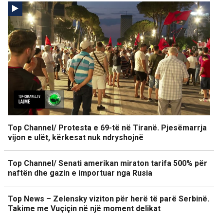
Top Channel/ Protesta e 69-të në Tiranë. Pjesëmarrja
vijon e ulët, kërkesat nuk ndryshojnë
Top Channel/ Senati amerikan miraton tarifa 500% për
naftën dhe gazin e importuar nga Rusia
Top News – Zelensky viziton për herë të parë Serbinë.
Takime me Vuçiçin në një moment delikat