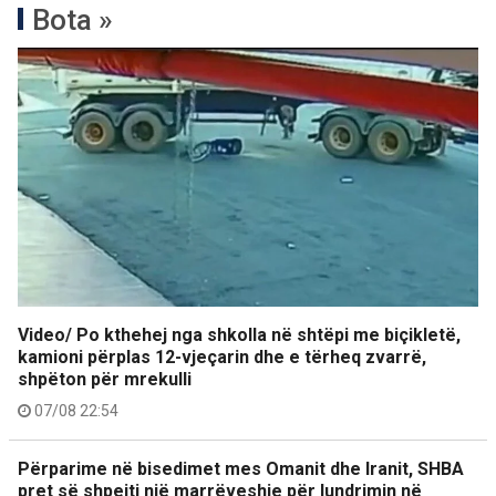
Bota »
Video/ Po kthehej nga shkolla në shtëpi me biçikletë,
kamioni përplas 12-vjeçarin dhe e tërheq zvarrë,
shpëton për mrekulli
07/08 22:54
Përparime në bisedimet mes Omanit dhe Iranit, SHBA
pret së shpejti një marrëveshje për lundrimin në