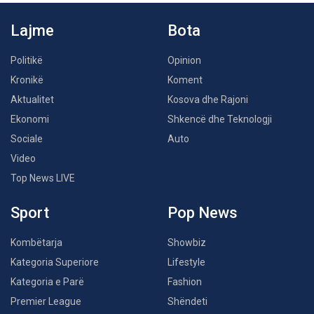
Lajme
Bota
Politikë
Opinion
Kronikë
Koment
Aktualitet
Kosova dhe Rajoni
Ekonomi
Shkencë dhe Teknologji
Sociale
Auto
Video
Top News LIVE
Sport
Pop News
Kombëtarja
Showbiz
Kategoria Superiore
Lifestyle
Kategoria e Parë
Fashion
Premier League
Shëndeti