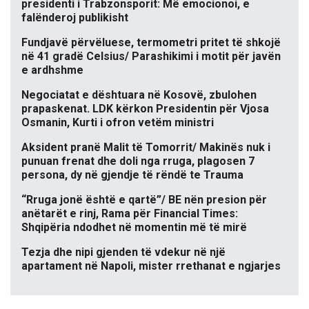
presidenti i Trabzonsporit: Më emocionoi, e
falënderoj publikisht
Fundjavë përvëluese, termometri pritet të shkojë
në 41 gradë Celsius/ Parashikimi i motit për javën
e ardhshme
Negociatat e dështuara në Kosovë, zbulohen
prapaskenat. LDK kërkon Presidentin për Vjosa
Osmanin, Kurti i ofron vetëm ministri
Aksident pranë Malit të Tomorrit/ Makinës nuk i
punuan frenat dhe doli nga rruga, plagosen 7
persona, dy në gjendje të rëndë te Trauma
“Rruga jonë është e qartë”/ BE nën presion për
anëtarët e rinj, Rama për Financial Times:
Shqipëria ndodhet në momentin më të mirë
Tezja dhe nipi gjenden të vdekur në një
apartament në Napoli, mister rrethanat e ngjarjes