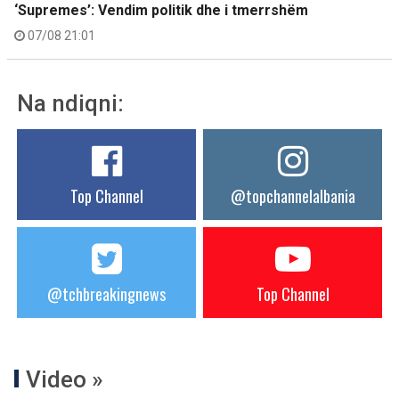
‘Supremes’: Vendim politik dhe i tmerrshëm
07/08 21:01
Na ndiqni:
Top Channel
@topchannelalbania
@tchbreakingnews
Top Channel
Video »