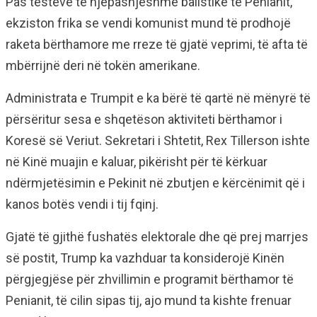
Pas testeve të njëpasnjëshme balistike të Penianit,
ekziston frika se vendi komunist mund të prodhojë
raketa bërthamore me rreze të gjatë veprimi, të afta të
mbërrijnë deri në tokën amerikane.
Administrata e Trumpit e ka bërë të qartë në mënyrë të
përsëritur sesa e shqetëson aktiviteti bërthamor i
Koresë së Veriut. Sekretari i Shtetit, Rex Tillerson ishte
në Kinë muajin e kaluar, pikërisht për të kërkuar
ndërmjetësimin e Pekinit në zbutjen e kërcënimit që i
kanos botës vendi i tij fqinj.
Gjatë të gjithë fushatës elektorale dhe që prej marrjes
së postit, Trump ka vazhduar ta konsiderojë Kinën
përgjegjëse për zhvillimin e programit bërthamor të
Penianit, të cilin sipas tij, ajo mund ta kishte frenuar