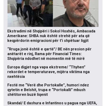
Ekstradimi në Shqipëri i Sokol Hoxhës, Ambasada
Amerikane: SHBA nuk është strehë për ata që
keqpërdorin emigracioni për t’i shpëtuar ligjit
“Rruga jonë është e qartë”/ BE nën presion për
anëtarët e rinj, Rama për Financial Times:
Shqipëria ndodhet në momentin më të mirë
Europa digjet nga vapa ekstreme/ “Thyhen”
rekordet e temperaturave, mijëra viktima nga
nxehtësia
Festë me “Verë dhe Portokalle”, humori ndez
qytetin e Belshit, trupa e “Portokalli” mbush
shëtitoren buzë liqenit
Skandal/ E dashura e Infantinos u pagua nga UEFA,