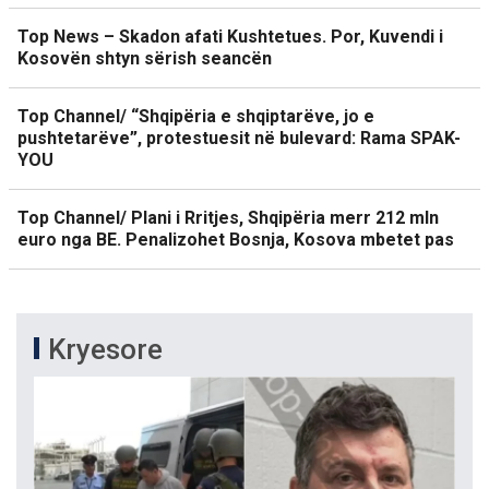
Top News – Skadon afati Kushtetues. Por, Kuvendi i
Kosovën shtyn sërish seancën
Top Channel/ “Shqipëria e shqiptarëve, jo e
pushtetarëve”, protestuesit në bulevard: Rama SPAK-
YOU
Top Channel/ Plani i Rritjes, Shqipëria merr 212 mln
euro nga BE. Penalizohet Bosnja, Kosova mbetet pas
Kryesore