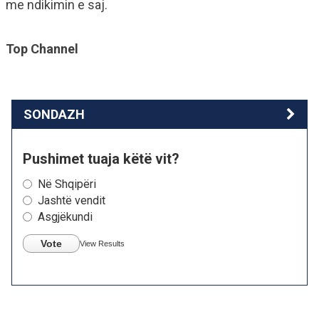
me ndikimin e saj.
Top Channel
SONDAZH
Pushimet tuaja këtë vit?
Në Shqipëri
Jashtë vendit
Asgjëkundi
Vote
View Results