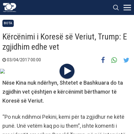
BOTA
Kërcënimi i Koresë së Veriut, Trump: E
zgjidhim edhe vet
03/04/2017 00:00
Nëse Kina nuk ndërhyn, Shtetet e Bashkuara do ta
zgjidhin vet çështjen e kërcënimit bërthamor të
Koresë së Veriut.
“Po nuk ndihmoi Pekini, kemi për ta zgjidhur ne këtë
punë. Unë vetëm kaq po iu them”, ishte komenti i