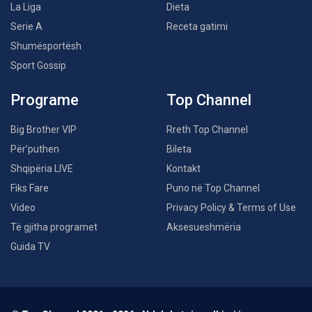
La Liga
Dieta
Serie A
Receta gatimi
Shumësportësh
Sport Gossip
Programe
Top Channel
Big Brother VIP
Rreth Top Channel
Për’puthen
Bileta
Shqipëria LIVE
Kontakt
Fiks Fare
Puno në Top Channel
Video
Privacy Policy & Terms of Use
Të gjitha programet
Aksesueshmëria
Guida TV