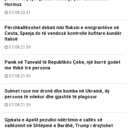
Hormuz
07/08 22:41
Përshkallëzohet debati mbi fluksin e emigrantëve në
Ceuta, Spanja do të vendosë kontrolle kufitare kundër
Italisë
07/08 21:59
Panik në Tanvald të Republikës Çeke, një burrë godet
me thikë tre persona
07/08 21:45
Sulmet ruse me dronë dhe bomba në Ukrainë, dy
persona të vdekur dhe gjashtë të plagosur
07/08 21:39
Gjykata e Apelit pezulloi ndërtimin e sallës së
vallëzimit në Shtëpinë e Bardhë, Trump i drejtohet