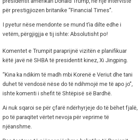
presidentit amerikan Donald Trump, në një intervistë
për prestigjiozen britanike “Financial Times”.
I pyetur nëse mendonte se mund t’ia dilte edhe i
vetëm, përgjigjja e tij ishte: Absolutisht po!
Komentet e Trumpit paraprijnë vizitën e planifikuar
këtë javë në SHBA të presidentit kinez, Xi Jingping.
“Kina ka ndikim të madh mbi Korenë e Veriut dhe tani
duhet të vendosë nëse do të ndihmojë me të apo jo”,
ishte komenti i shefit të Shtëpisë së Bardhë.
Ai nuk sqaroi se për çfarë ndërhyrjeje do të bëhet fjalë,
po të paraqitet vërtet nevoja për veprime të
njëanshme.