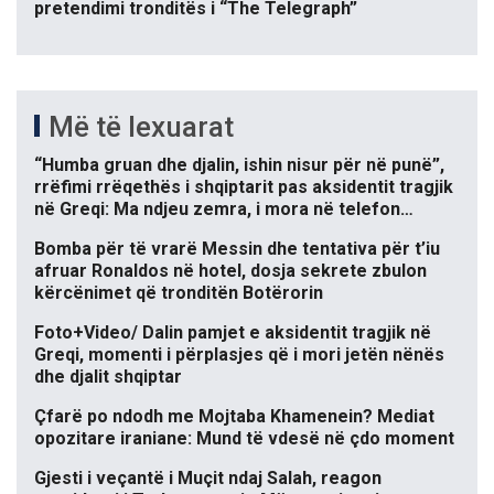
pretendimi tronditës i “The Telegraph”
Më të lexuarat
“Humba gruan dhe djalin, ishin nisur për në punë”,
rrëfimi rrëqethës i shqiptarit pas aksidentit tragjik
në Greqi: Ma ndjeu zemra, i mora në telefon…
Bomba për të vrarë Messin dhe tentativa për t’iu
afruar Ronaldos në hotel, dosja sekrete zbulon
kërcënimet që tronditën Botërorin
Foto+Video/ Dalin pamjet e aksidentit tragjik në
Greqi, momenti i përplasjes që i mori jetën nënës
dhe djalit shqiptar
Çfarë po ndodh me Mojtaba Khamenein? Mediat
opozitare iraniane: Mund të vdesë në çdo moment
Gjesti i veçantë i Muçit ndaj Salah, reagon