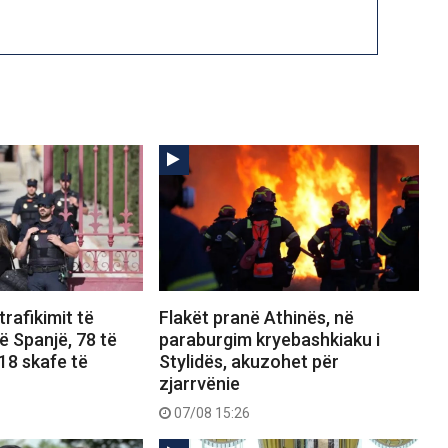
 trafikimit të
Flakët pranë Athinës, në
 Spanjë, 78 të
paraburgim kryebashkiaku i
18 skafe të
Stylidës, akuzohet për
zjarrvënie
07/08 15:26