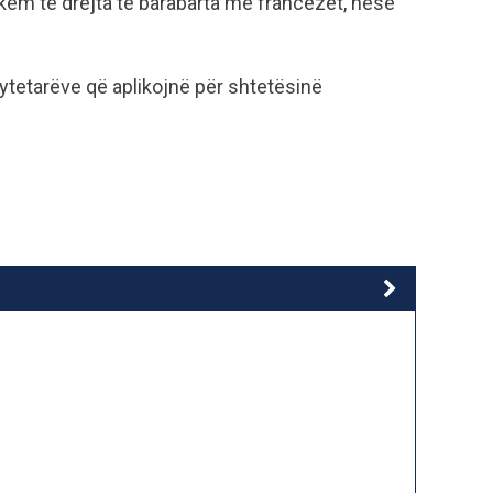
kem të drejta të barabarta me francezët, nëse
qytetarëve që aplikojnë për shtetësinë