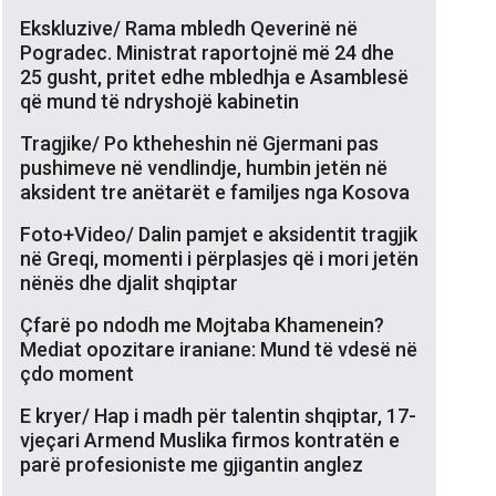
Ekskluzive/ Rama mbledh Qeverinë në
Pogradec. Ministrat raportojnë më 24 dhe
25 gusht, pritet edhe mbledhja e Asamblesë
që mund të ndryshojë kabinetin
Tragjike/ Po ktheheshin në Gjermani pas
pushimeve në vendlindje, humbin jetën në
aksident tre anëtarët e familjes nga Kosova
Foto+Video/ Dalin pamjet e aksidentit tragjik
në Greqi, momenti i përplasjes që i mori jetën
nënës dhe djalit shqiptar
Çfarë po ndodh me Mojtaba Khamenein?
Mediat opozitare iraniane: Mund të vdesë në
çdo moment
E kryer/ Hap i madh për talentin shqiptar, 17-
vjeçari Armend Muslika firmos kontratën e
parë profesioniste me gjigantin anglez