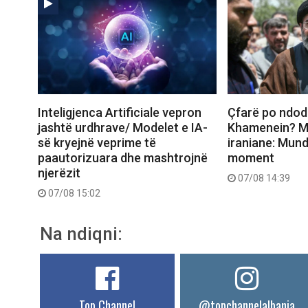
Inteligjenca Artificiale vepron
Çfarë po ndo
jashtë urdhrave/ Modelet e IA-
Khamenein? Me
së kryejnë veprime të
iraniane: Mund
paautorizuara dhe mashtrojnë
moment
njerëzit
07/08 14:39
07/08 15:02
Na ndiqni:
Top Channel
@topchannelalbania