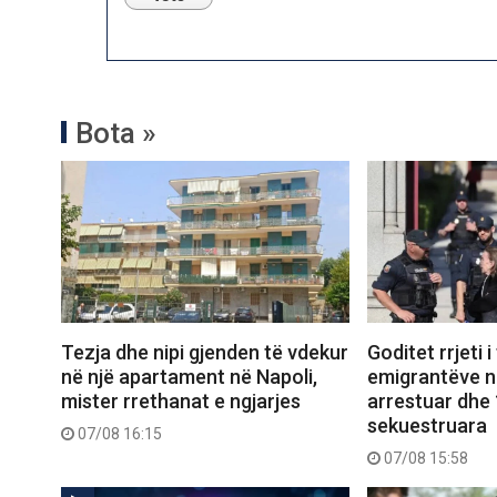
Bota »
Tezja dhe nipi gjenden të vdekur
Goditet rrjeti i
në një apartament në Napoli,
emigrantëve në
mister rrethanat e ngjarjes
arrestuar dhe 
sekuestruara
07/08 16:15
07/08 15:58