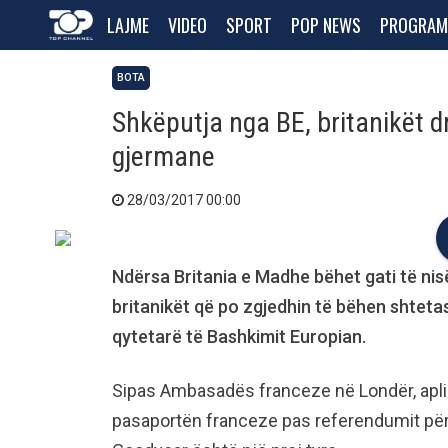
LAJME
VIDEO
SPORT
POP NEWS
PROGRAM
BOTA
Shkëputja nga BE, britanikët d
gjermane
28/03/2017 00:00
Ndërsa Britania e Madhe bëhet gati të nis
britanikët që po zgjedhin të bëhen shtetas 
qytetarë të Bashkimit Europian.
Sipas Ambasadës franceze në Londër, aplik
pasaportën franceze pas referendumit për “