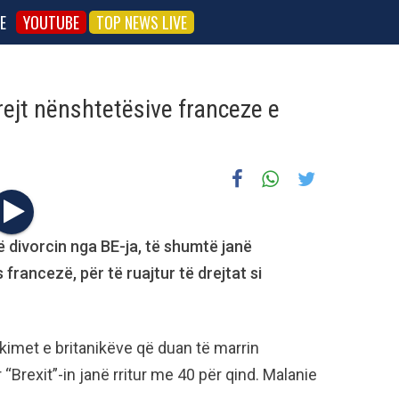
E
YOUTUBE
TOP NEWS LIVE
rejt nënshtetësive franceze e
ë divorcin nga BE-ja, të shumtë janë
francezë, për të ruajtur të drejtat si
imet e britanikëve që duan të marrin
Brexit”-in janë rritur me 40 për qind. Malanie