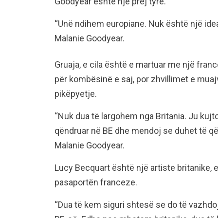
Goodyear është një prej tyre.
“Unë ndihem europiane. Nuk është një idea
Malanie Goodyear.
Gruaja, e cila është e martuar me një fran
për kombësinë e saj, por zhvillimet e muaj
pikëpyetje.
“Nuk dua të largohem nga Britania. Ju kujt
qëndruar në BE dhe mendoj se duhet të qën
Malanie Goodyear.
Lucy Becquart është një artiste britanike, e
pasaportën franceze.
“Dua të kem siguri shtesë se do të vazhdoj 