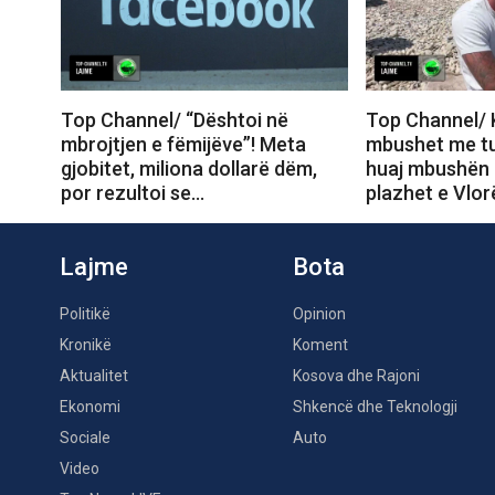
Top Channel/ “Dështoi në
Top Channel/ 
mbrojtjen e fëmijëve”! Meta
mbushet me tur
gjobitet, miliona dollarë dëm,
huaj mbushën 
por rezultoi se…
plazhet e Vlor
Lajme
Bota
Politikë
Opinion
Kronikë
Koment
Aktualitet
Kosova dhe Rajoni
Ekonomi
Shkencë dhe Teknologji
Sociale
Auto
Video