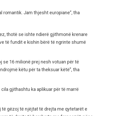
l romantik. Jam thjesht europiane”, tha
cez, thotë se ishte ndierë gjithmonë krenare
ve të fundit e kishin bërë të ngrinte shumë
oj se 16 milionë prej nesh votuan për të
drojmë këtu për ta theksuar këtë”, tha
 cila gjithashtu ka aplikuar për të marrë
të gëzoj të njëjtat të drejta me qytetarët e