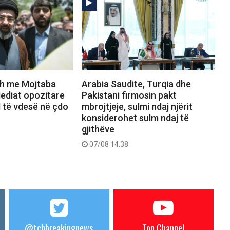
dh me Mojtaba
Arabia Saudite, Turqia dhe
diat opozitare
Pakistani firmosin pakt
 të vdesë në çdo
mbrojtjeje, sulmi ndaj njërit
konsiderohet sulm ndaj të
gjithëve
07/08 14:38
@tchbreakingnews
Top Channel