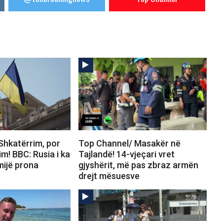
Shkatërrim, por
Top Channel/ Masakër në
m! BBC: Rusia i ka
Tajlandë! 14-vjeçari vret
mijë prona
gjyshërit, më pas zbraz armën
drejt mësuesve