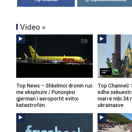
Video »
Top News – Shkelmoi dronin rus
Top Channel/ 
me eksploziv / Punonjësi
edhe sekuestri
gjerman i aeroportit evitoi
marrë mbi 34 
katastrofën
ukrainasve