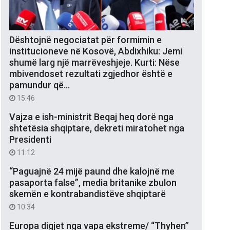
Dështojnë negociatat për formimin e
institucioneve në Kosovë, Abdixhiku: Jemi
shumë larg një marrëveshjeje. Kurti: Nëse
mbivendoset rezultati zgjedhor është e
pamundur që…
15:46
Vajza e ish-ministrit Beqaj heq dorë nga
shtetësia shqiptare, dekreti miratohet nga
Presidenti
11:12
“Paguajnë 24 mijë paund dhe kalojnë me
pasaporta false”, media britanike zbulon
skemën e kontrabandistëve shqiptarë
10:34
Europa digjet nga vapa ekstreme/ “Thyhen”