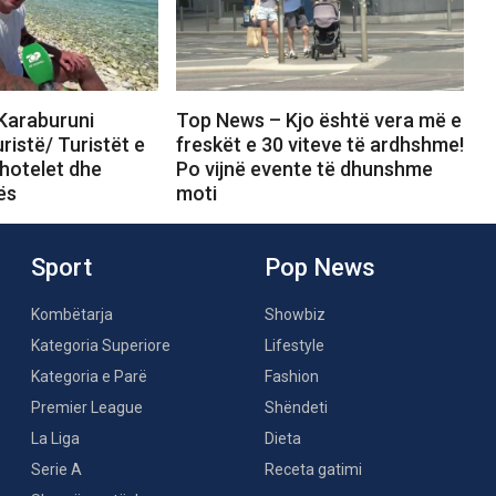
Karaburuni
Top News – Kjo është vera më e
istë/ Turistët e
freskët e 30 viteve të ardhshme!
hotelet dhe
Po vijnë evente të dhunshme
ës
moti
Sport
Pop News
Kombëtarja
Showbiz
Kategoria Superiore
Lifestyle
Kategoria e Parë
Fashion
Premier League
Shëndeti
La Liga
Dieta
Serie A
Receta gatimi