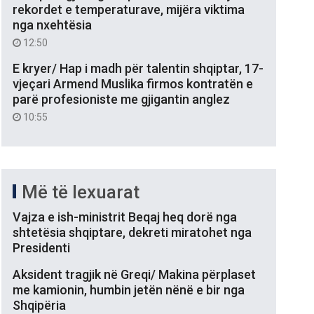
rekordet e temperaturave, mijëra viktima
nga nxehtësia
12:50
E kryer/ Hap i madh për talentin shqiptar, 17-
vjeçari Armend Muslika firmos kontratën e
parë profesioniste me gjigantin anglez
10:55
Më të lexuarat
Vajza e ish-ministrit Beqaj heq dorë nga
shtetësia shqiptare, dekreti miratohet nga
Presidenti
Aksident tragjik në Greqi/ Makina përplaset
me kamionin, humbin jetën nënë e bir nga
Shqipëria