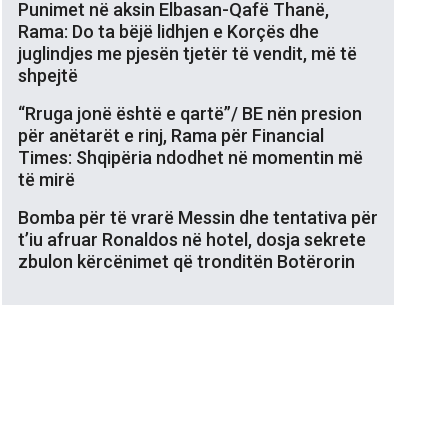
Punimet në aksin Elbasan-Qafë Thanë,
Rama: Do ta bëjë lidhjen e Korçës dhe
juglindjes me pjesën tjetër të vendit, më të
shpejtë
“Rruga jonë është e qartë”/ BE nën presion
për anëtarët e rinj, Rama për Financial
Times: Shqipëria ndodhet në momentin më
të mirë
Bomba për të vrarë Messin dhe tentativa për
t’iu afruar Ronaldos në hotel, dosja sekrete
zbulon kërcënimet që tronditën Botërorin