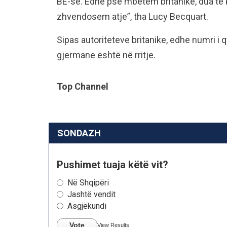
BE-së. Edhe pse mbetem britanike, dua të 
zhvendosem atje”, tha Lucy Becquart.
Sipas autoriteteve britanike, edhe numri i 
gjermane është në rritje.
Top Channel
SONDAZH
Pushimet tuaja këtë vit?
Në Shqipëri
Jashtë vendit
Asgjëkundi
Vote
View Results