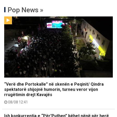
Pop News »
“Verë dhe Portokalle” në skenën e Peqinit/ Qindra
spektatorë shijojnë humorin, turneu veror vijon
rrugëtimin drejt Kavajës
08/08 12:41
Ish konkurrentja e “Për’Puthen” bëhet nënë për herë