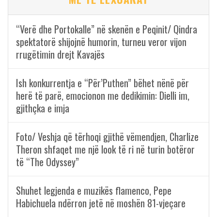
“Verë dhe Portokalle” në skenën e Peqinit/ Qindra
spektatorë shijojnë humorin, turneu veror vijon
rrugëtimin drejt Kavajës
Ish konkurrentja e “Për’Puthen” bëhet nënë për
herë të parë, emocionon me dedikimin: Dielli im,
gjithçka e imja
Foto/ Veshja që tërhoqi gjithë vëmendjen, Charlize
Theron shfaqet me një look të ri në turin botëror
të “The Odyssey”
Shuhet legjenda e muzikës flamenco, Pepe
Habichuela ndërron jetë në moshën 81-vjeçare