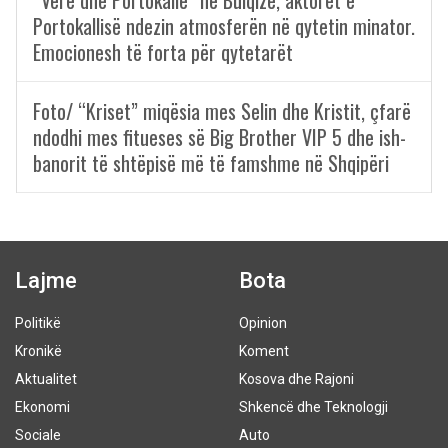
“Verë dhe Portokalle” në Bulqizë, aktorët e
Portokallisë ndezin atmosferën në qytetin minator.
Emocionesh të forta për qytetarët
Foto/ “Kriset” miqësia mes Selin dhe Kristit, çfarë
ndodhi mes fitueses së Big Brother VIP 5 dhe ish-
banorit të shtëpisë më të famshme në Shqipëri
Lajme
Bota
Politikë
Opinion
Kronikë
Koment
Aktualitet
Kosova dhe Rajoni
Ekonomi
Shkencë dhe Teknologji
Sociale
Auto