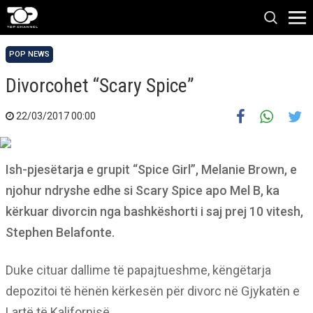
POP NEWS
Divorcohet “Scary Spice”
22/03/2017 00:00
Ish-pjesëtarja e grupit “Spice Girl”, Melanie Brown, e
njohur ndryshe edhe si Scary Spice apo Mel B, ka
kërkuar divorcin nga bashkëshorti i saj prej 10 vitesh,
Stephen Belafonte.
Duke cituar dallime të papajtueshme, këngëtarja
depozitoi të hënën kërkesën për divorc në Gjykatën e
Lartë të Kalifornisë.