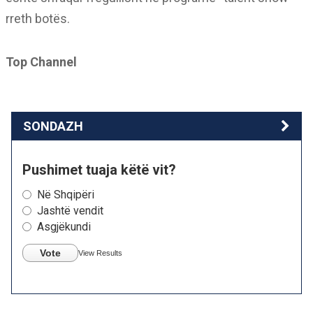
rreth botës.
Top Channel
SONDAZH
Pushimet tuaja këtë vit?
Në Shqipëri
Jashtë vendit
Asgjëkundi
Vote
View Results