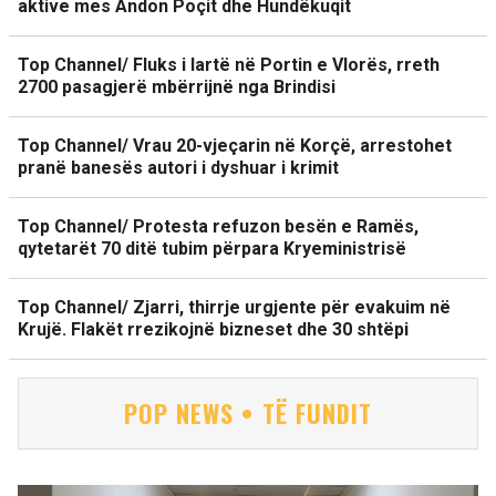
aktive mes Andon Poçit dhe Hundëkuqit
Top Channel/ Fluks i lartë në Portin e Vlorës, rreth
2700 pasagjerë mbërrijnë nga Brindisi
Top Channel/ Vrau 20-vjeçarin në Korçë, arrestohet
pranë banesës autori i dyshuar i krimit
Top Channel/ Protesta refuzon besën e Ramës,
qytetarët 70 ditë tubim përpara Kryeministrisë
Top Channel/ Zjarri, thirrje urgjente për evakuim në
Krujë. Flakët rrezikojnë bizneset dhe 30 shtëpi
POP NEWS • TË FUNDIT