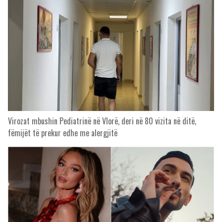
Virozat mbushin Pediatrinë në Vlorë, deri në 80 vizita në ditë,
fëmijët të prekur edhe me alergjitë