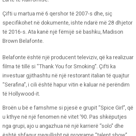
Çifti u martua më 6 qershor të 2007-s dhe, siç
specifikohet në dokumente, ishte ndarë më 28 dhjetor
të 2016-s. Ata kanë një fëmijë së bashku, Madison
Brown Belafonte.
Belafonte është një producent televiziv, që ka realizuar
filma të tillë si “Thank You for Smoking”. Çifti ka
investuar gjithashtu në një restorant italian të quajtur
“Serafina”, i cili është hapur vitin e kaluar në perëndim
të Hollywood-it.
Broën u bë e famshme si pjesë e grupit “Spice Girl”, që
u kthye në një fenomen në vitet ’90. Pas shkëputjes
nga grupi, ajo u angazhua në një karrierë “solo” dhe
është shfaqur rregullisht në programe “talent show”