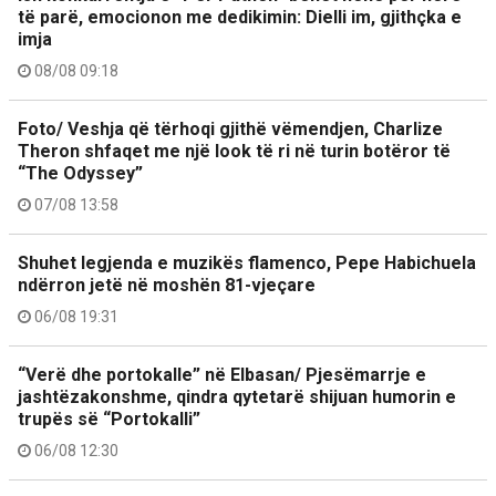
të parë, emocionon me dedikimin: Dielli im, gjithçka e
imja
08/08 09:18
Foto/ Veshja që tërhoqi gjithë vëmendjen, Charlize
Theron shfaqet me një look të ri në turin botëror të
“The Odyssey”
07/08 13:58
Shuhet legjenda e muzikës flamenco, Pepe Habichuela
ndërron jetë në moshën 81-vjeçare
06/08 19:31
“Verë dhe portokalle” në Elbasan/ Pjesëmarrje e
jashtëzakonshme, qindra qytetarë shijuan humorin e
trupës së “Portokalli”
06/08 12:30