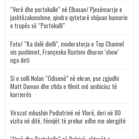
“Verë dhe portokalle” në Elbasan/ Pjesëmarrje e
jashtëzakonshme, qindra qytetarë shijuan humorin
e trupës së “Portokalli”
Foto/ “Ka dalë dielli”, moderatorja e Top Channel
nis pushimet, Françeska Rustem dhuron ‘show’
nga deti
Si e solli Nolan “Odisenë” në ekran, pse zgjodhi
Matt Damon dhe sfida e filmit më ambicioz të
karrierës
Virozat mbushin Pediatrinë në Vlorë, deri në 80
vizita në ditë, fëmijët të prekur edhe me alergjitë