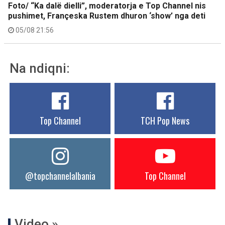
Foto/ “Ka dalë dielli”, moderatorja e Top Channel nis
pushimet, Françeska Rustem dhuron ‘show’ nga deti
05/08 21:56
Na ndiqni:
Top Channel
TCH Pop News
@topchannelalbania
Top Channel
Video »