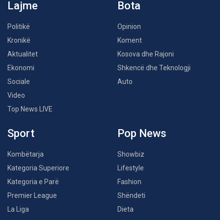
Lajme
Bota
Politikë
Opinion
Kronikë
Koment
Aktualitet
Kosova dhe Rajoni
Ekonomi
Shkencë dhe Teknologji
Sociale
Auto
Video
Top News LIVE
Sport
Pop News
Kombëtarja
Showbiz
Kategoria Superiore
Lifestyle
Kategoria e Parë
Fashion
Premier League
Shëndeti
La Liga
Dieta