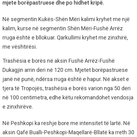
mjete borëpastruese dhe po hidhet kripë.
Në segmentin Kukës-Shën Mëri kalimi kryhet me një
kalim, kurse në segmentin Shën Mëri-Fushë Arrëz
rruga është e bllokuar. Qarkullimi kryhet me zinxhirë,
me vështirësi.
Trashësia e borës në aksin Fushë Arrëz-Fushë
Dukagjin arrin deri në 120 cm. Mjetet borëpastruese
janë në punë, ndërsa rruga është e hapur. Në akset e
tjera të Tropojës, trashësia e borës varion nga 50 deri
në 100 centimetra, edhe këtu rekomandohet vendosja
e zinxhirëve.
Në Peshkopi ka reshje bore me intensitet të lartë. Në
aksin Qafë Bualli-Peshkopi-Maqellarë-Bllatë ka rreth 30