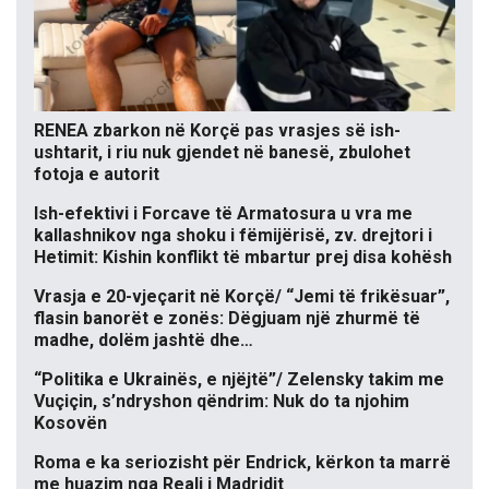
RENEA zbarkon në Korçë pas vrasjes së ish-
ushtarit, i riu nuk gjendet në banesë, zbulohet
fotoja e autorit
Ish-efektivi i Forcave të Armatosura u vra me
kallashnikov nga shoku i fëmijërisë, zv. drejtori i
Hetimit: Kishin konflikt të mbartur prej disa kohësh
Vrasja e 20-vjeçarit në Korçë/ “Jemi të frikësuar”,
flasin banorët e zonës: Dëgjuam një zhurmë të
madhe, dolëm jashtë dhe…
“Politika e Ukrainës, e njëjtë”/ Zelensky takim me
Vuçiçin, s’ndryshon qëndrim: Nuk do ta njohim
Kosovën
Roma e ka seriozisht për Endrick, kërkon ta marrë
me huazim nga Reali i Madridit