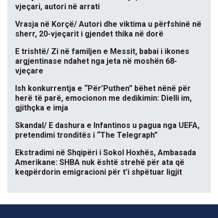
vjeçari, autori në arrati
Vrasja në Korçë/ Autori dhe viktima u përfshinë në
sherr, 20-vjeçarit i gjendet thika në dorë
E trishtë/ Zi në familjen e Messit, babai i ikones
argjentinase ndahet nga jeta në moshën 68-
vjeçare
Ish konkurrentja e “Për’Puthen” bëhet nënë për
herë të parë, emocionon me dedikimin: Dielli im,
gjithçka e imja
Skandal/ E dashura e Infantinos u pagua nga UEFA,
pretendimi tronditës i “The Telegraph”
Ekstradimi në Shqipëri i Sokol Hoxhës, Ambasada
Amerikane: SHBA nuk është strehë për ata që
keqpërdorin emigracioni për t’i shpëtuar ligjit