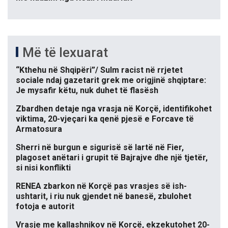
Më të lexuarat
“Kthehu në Shqipëri”/ Sulm racist në rrjetet
sociale ndaj gazetarit grek me origjinë shqiptare:
Je mysafir këtu, nuk duhet të flasësh
Zbardhen detaje nga vrasja në Korçë, identifikohet
viktima, 20-vjeçari ka qenë pjesë e Forcave të
Armatosura
Sherri në burgun e sigurisë së lartë në Fier,
plagoset anëtari i grupit të Bajrajve dhe një tjetër,
si nisi konflikti
RENEA zbarkon në Korçë pas vrasjes së ish-
ushtarit, i riu nuk gjendet në banesë, zbulohet
fotoja e autorit
Vrasje me kallashnikov në Korçë, ekzekutohet 20-