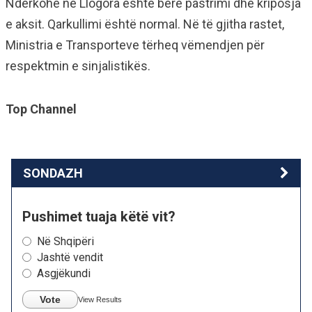
Ndërkohë në Llogora është bërë pastrimi dhe kriposja
e aksit. Qarkullimi është normal. Në të gjitha rastet,
Ministria e Transporteve tërheq vëmendjen për
respektmin e sinjalistikës.
Top Channel
SONDAZH
Pushimet tuaja këtë vit?
Në Shqipëri
Jashtë vendit
Asgjëkundi
Vote
View Results