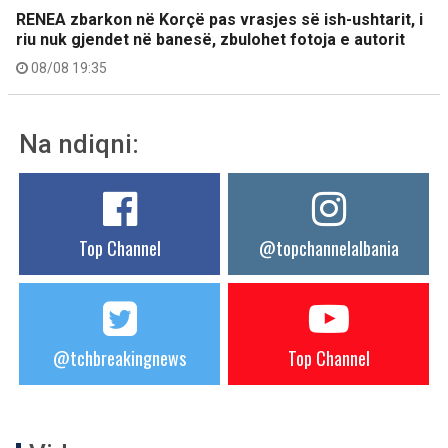
RENEA zbarkon në Korçë pas vrasjes së ish-ushtarit, i
riu nuk gjendet në banesë, zbulohet fotoja e autorit
08/08 19:35
Na ndiqni:
Top Channel
@topchannelalbania
@tchbreakingnews
Top Channel