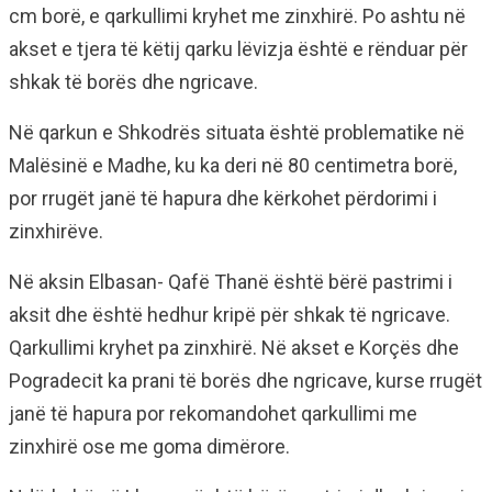
cm borë, e qarkullimi kryhet me zinxhirë. Po ashtu në
akset e tjera të këtij qarku lëvizja është e rënduar për
shkak të borës dhe ngricave.
Në qarkun e Shkodrës situata është problematike në
Malësinë e Madhe, ku ka deri në 80 centimetra borë,
por rrugët janë të hapura dhe kërkohet përdorimi i
zinxhirëve.
Në aksin Elbasan- Qafë Thanë është bërë pastrimi i
aksit dhe është hedhur kripë për shkak të ngricave.
Qarkullimi kryhet pa zinxhirë. Në akset e Korçës dhe
Pogradecit ka prani të borës dhe ngricave, kurse rrugët
janë të hapura por rekomandohet qarkullimi me
zinxhirë ose me goma dimërore.