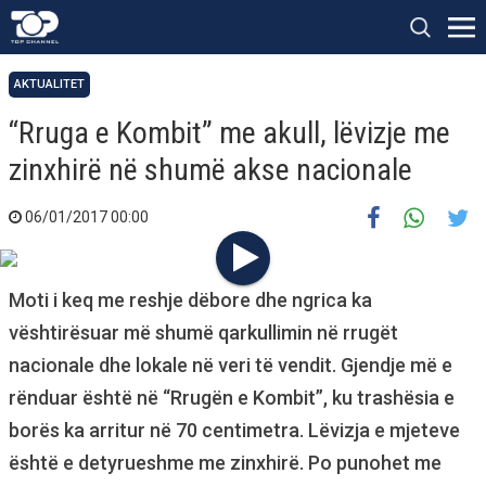
AKTUALITET
“Rruga e Kombit” me akull, lëvizje me
zinxhirë në shumë akse nacionale
06/01/2017 00:00
Moti i keq me reshje dëbore dhe ngrica ka
vështirësuar më shumë qarkullimin në rrugët
nacionale dhe lokale në veri të vendit. Gjendje më e
rënduar është në “Rrugën e Kombit”, ku trashësia e
borës ka arritur në 70 centimetra. Lëvizja e mjeteve
është e detyrueshme me zinxhirë. Po punohet me