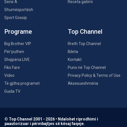
Serie A
Receta gatimi
Shumësportësh
Sport Gossip
Programe
Top Channel
Big Brother VIP
Rreth Top Channel
Për’puthen
Bileta
Shqipëria LIVE
Kontakt
Fiks Fare
Puno në Top Channel
Video
Privacy Policy & Terms of Use
Të gjitha programet
Aksesueshmëria
Guida TV
© Top Channel 2001 - 2026 • Ndalohet riprodhimi i
paautorizuar i përmbajtjes së kësaj faqeje.