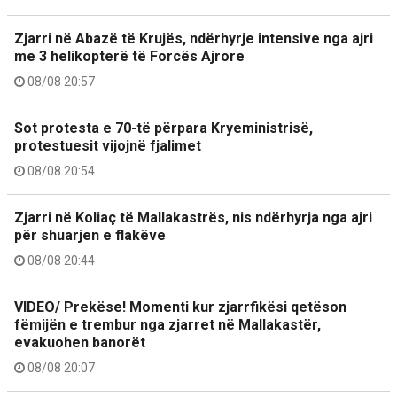
Zjarri në Abazë të Krujës, ndërhyrje intensive nga ajri
me 3 helikopterë të Forcës Ajrore
08/08 20:57
Sot protesta e 70-të përpara Kryeministrisë,
protestuesit vijojnë fjalimet
08/08 20:54
Zjarri në Koliaç të Mallakastrës, nis ndërhyrja nga ajri
për shuarjen e flakëve
08/08 20:44
VIDEO/ Prekëse! Momenti kur zjarrfikësi qetëson
fëmijën e trembur nga zjarret në Mallakastër,
evakuohen banorët
08/08 20:07