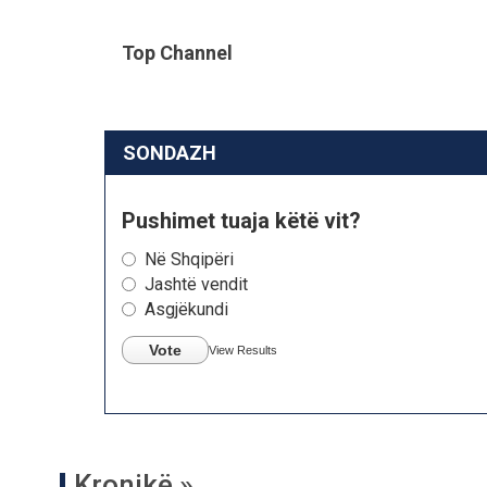
Top Channel
SONDAZH
Pushimet tuaja këtë vit?
Në Shqipëri
Jashtë vendit
Asgjëkundi
Vote
View Results
Kronikë »