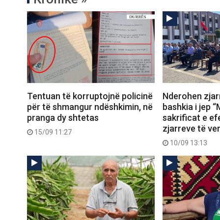
Tentuan të korruptojnë policinë
Nderohen zjarr
për të shmangur ndëshkimin, në
bashkia i jep “
pranga dy shtetas
sakrificat e ef
zjarreve të ve
15/09 11:27
10/09 13:13