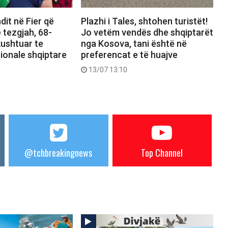
dit në Fier që
Plazhi i Tales, shtohen turistët!
 tezgjah, 68-
Jo vetëm vendës dhe shqiptarët
kushtuar te
nga Kosova, tani është në
ionale shqiptare
preferencat e të huajve
13/07 13:10
@tchbreakingnews
Top Channel