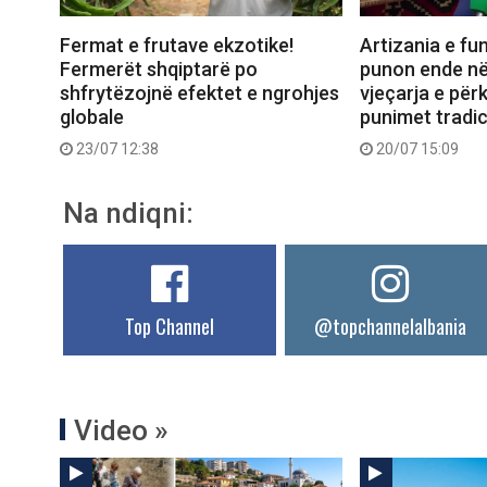
Fermat e frutave ekzotike!
Artizania e fun
Fermerët shqiptarë po
punon ende në
shfrytëzojnë efektet e ngrohjes
vjeçarja e për
globale
punimet tradic
23/07 12:38
20/07 15:09
Na ndiqni:
Top Channel
@topchannelalbania
Video »