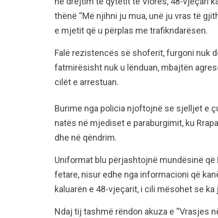
në drejtim të qytetit të Vlorës, 48-vjeçari k
thënë “Më njihni ju mua, unë ju vras të gji
e mjetit që u përplas me trafikndarësen.
Falë rezistencës së shoferit, furgoni nuk do
fatmirësisht nuk u lënduan, mbajtën agresor
cilët e arrestuan.
Burime nga policia njoftojnë se sjelljet e 
natës në mjediset e paraburgimit, ku Rrapa
dhe në qëndrim.
Uniformat blu përjashtojnë mundësinë që R
fetare, nisur edhe nga informacioni që kanë
kaluarën e 48-vjeçarit, i cili mësohet se ka
Ndaj tij tashmë rëndon akuza e “Vrasjes në