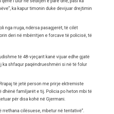
a qenë i ulur në sediljen e parë dhe, pasi ka
thëve”, ka kapur timonin duke devijuar drejtimin
li nga rruga, ndërsa pasagjerët, të cilët
in deri në mbërritjen e forcave të policisë, të
çudishme të 48-vjeçarit kanë vijuar edhe gjatë
j ka shfaqur paqëndrueshmëri si në të folur
rapaj të jetë person me prirje ektremiste
 dhënë familjarët e tij. Policia po heton mbi të
 jetuar për disa kohë në Gjermani.
 rrethana cilësuese, mbetur në tentativë”.