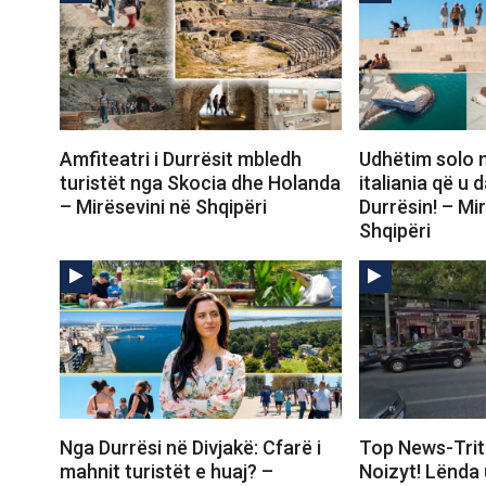
Amfiteatri i Durrësit mbledh
Udhëtim solo n
turistët nga Skocia dhe Holanda
italiania që u
– Mirësevini në Shqipëri
Durrësin! – Mi
Shqipëri
Nga Durrësi në Divjakë: Cfarë i
Top News-Trito
mahnit turistët e huaj? –
Noizyt! Lënda 