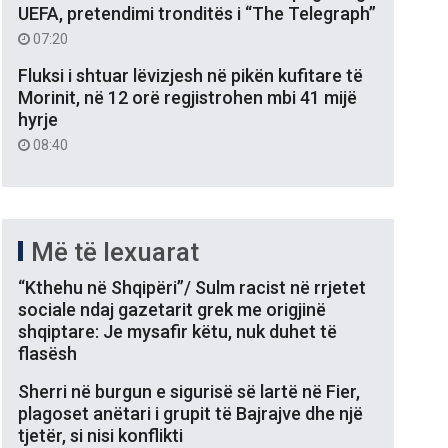
UEFA, pretendimi tronditës i “The Telegraph”
07:20
Fluksi i shtuar lëvizjesh në pikën kufitare të
Morinit, në 12 orë regjistrohen mbi 41 mijë
hyrje
08:40
Më të lexuarat
“Kthehu në Shqipëri”/ Sulm racist në rrjetet
sociale ndaj gazetarit grek me origjinë
shqiptare: Je mysafir këtu, nuk duhet të
flasësh
Sherri në burgun e sigurisë së lartë në Fier,
plagoset anëtari i grupit të Bajrajve dhe një
tjetër, si nisi konflikti