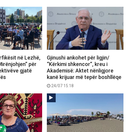
fikësit në Lezhë,
Gjinushi ankohet për ligjin/
Mirënjohjen” për
“Kërkimi shkencor”, kreu i
ektivëve gjatë
Akademisë: Aktet nënligjore
rës
kanë krijuar më tepër boshllëqe
24/07 15:18