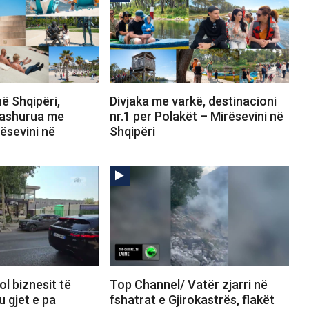
ë Shqipëri,
Divjaka me varkë, destinacioni
 dashurua me
nr.1 per Polakët – Mirësevini në
rësevini në
Shqipëri
l biznesit të
Top Channel/ Vatër zjarri në
u gjet e pa
fshatrat e Gjirokastrës, flakët