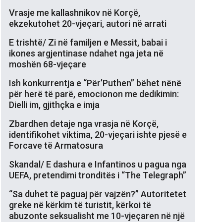
Vrasje me kallashnikov në Korçë,
ekzekutohet 20-vjeçari, autori në arrati
E trishtë/ Zi në familjen e Messit, babai i
ikones argjentinase ndahet nga jeta në
moshën 68-vjeçare
Ish konkurrentja e “Për’Puthen” bëhet nënë
për herë të parë, emocionon me dedikimin:
Dielli im, gjithçka e imja
Zbardhen detaje nga vrasja në Korçë,
identifikohet viktima, 20-vjeçari ishte pjesë e
Forcave të Armatosura
Skandal/ E dashura e Infantinos u pagua nga
UEFA, pretendimi tronditës i “The Telegraph”
“Sa duhet të paguaj për vajzën?” Autoritetet
greke në kërkim të turistit, kërkoi të
abuzonte seksualisht me 10-vjeçaren në një