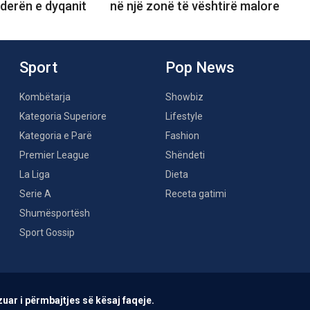
derën e dyqanit
në një zonë të vështirë malore
Sport
Pop News
Kombëtarja
Showbiz
Kategoria Superiore
Lifestyle
Kategoria e Parë
Fashion
Premier League
Shëndeti
La Liga
Dieta
Serie A
Receta gatimi
Shumësportësh
Sport Gossip
uar i përmbajtjes së kësaj faqeje.