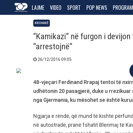
LAJME
VIDEO
SPORT
POP NEWS
PROGRAM
KRONIKË
“Kamikazi” në furgon i devijon
“arrestojnë”
26/12/2016 09:05
48-vjeçari Ferdinand Rrapaj tentoi të nxirr
udhëtonin 20 pasagjerë, duke u rrezikuar s
nga Gjermania, ku mësohet se është kuru
Ngjarja e rëndë, që mund të kishte përfundu
në autostradë, pranë fshatit Blerimaj të Ka