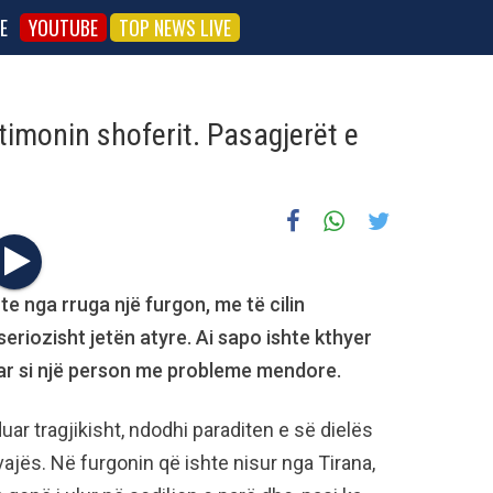
E
YOUTUBE
TOP NEWS LIVE
 timonin shoferit. Pasagjerët e
te nga rruga një furgon, me të cilin
eriozisht jetën atyre. Ai sapo ishte kthyer
ar si një person me probleme mendore.
ar tragjikisht, ndodhi paraditen e së dielës
vajës. Në furgonin që ishte nisur nga Tirana,