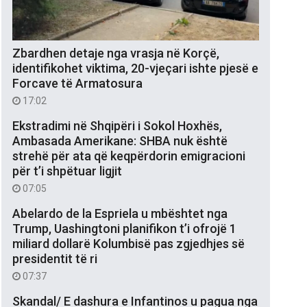
Zbardhen detaje nga vrasja në Korçë,
identifikohet viktima, 20-vjeçari ishte pjesë e
Forcave të Armatosura
17:02
Ekstradimi në Shqipëri i Sokol Hoxhës,
Ambasada Amerikane: SHBA nuk është
strehë për ata që keqpërdorin emigracioni
për t’i shpëtuar ligjit
07:05
Abelardo de la Espriela u mbështet nga
Trump, Uashingtoni planifikon t’i ofrojë 1
miliard dollarë Kolumbisë pas zgjedhjes së
presidentit të ri
07:37
Skandal/ E dashura e Infantinos u pagua nga