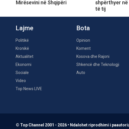
Mirësevini në Shqipëri
shpërthyer në 
të tij
Lajme
Bota
Politikë
Opinion
Kronikë
Koment
Aktualitet
Kosova dhe Rajoni
Ekonomi
Shkencë dhe Teknologji
Sociale
Auto
Video
Top News LIVE
© Top Channel 2001 - 2026 • Ndalohet riprodhimi i paautoriz