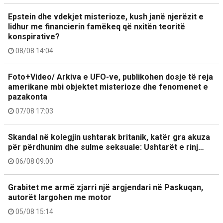
Epstein dhe vdekjet misterioze, kush janë njerëzit e
lidhur me financierin famëkeq që nxitën teoritë
konspirative?
08/08 14:04
Foto+Video/ Arkiva e UFO-ve, publikohen dosje të reja
amerikane mbi objektet misterioze dhe fenomenet e
pazakonta
07/08 17:03
Skandal në kolegjin ushtarak britanik, katër gra akuza
për përdhunim dhe sulme seksuale: Ushtarët e rinj…
06/08 09:00
Grabitet me armë zjarri një argjendari në Paskuqan,
autorët largohen me motor
05/08 15:14