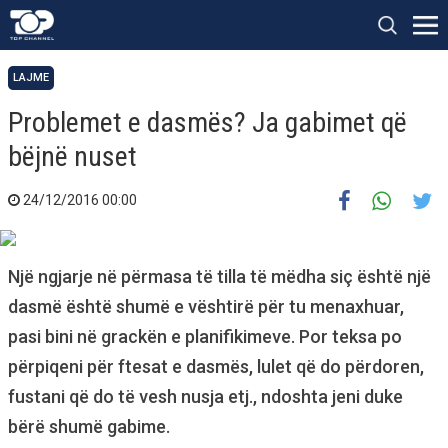
LAJME
Problemet e dasmës? Ja gabimet që
bëjnë nuset
24/12/2016 00:00
Një ngjarje në përmasa të tilla të mëdha siç është një
dasmë është shumë e vështirë për tu menaxhuar,
pasi bini në grackën e planifikimeve. Por teksa po
përpiqeni për ftesat e dasmës, lulet që do përdoren,
fustani që do të vesh nusja etj., ndoshta jeni duke
bërë shumë gabime.