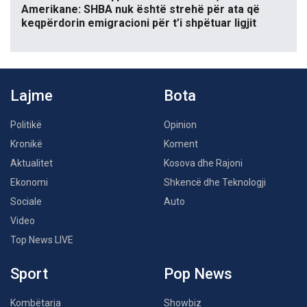
Amerikane: SHBA nuk është strehë për ata që
keqpërdorin emigracioni për t’i shpëtuar ligjit
Lajme
Bota
Politikë
Opinion
Kronikë
Koment
Aktualitet
Kosova dhe Rajoni
Ekonomi
Shkencë dhe Teknologji
Sociale
Auto
Video
Top News LIVE
Sport
Pop News
Kombëtarja
Showbiz