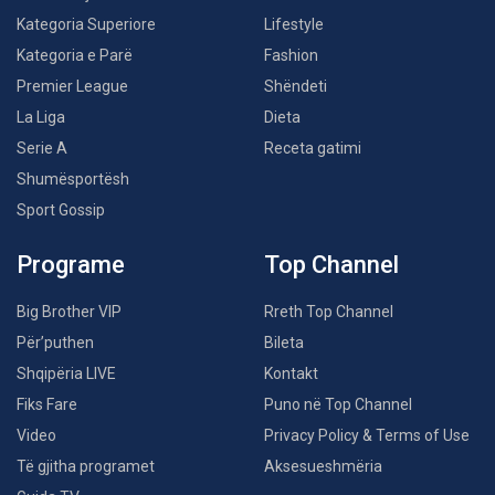
Kategoria Superiore
Lifestyle
Kategoria e Parë
Fashion
Premier League
Shëndeti
La Liga
Dieta
Serie A
Receta gatimi
Shumësportësh
Sport Gossip
Programe
Top Channel
Big Brother VIP
Rreth Top Channel
Për’puthen
Bileta
Shqipëria LIVE
Kontakt
Fiks Fare
Puno në Top Channel
Video
Privacy Policy & Terms of Use
Të gjitha programet
Aksesueshmëria