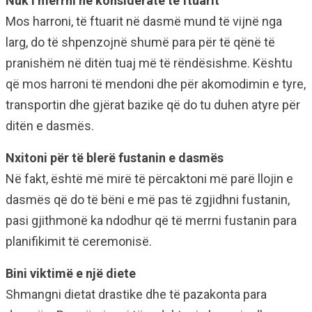
Nuk i merrni në konsideratë të ftuarit
Mos harroni, të ftuarit në dasmë mund të vijnë nga
larg, do të shpenzojnë shumë para për të qënë të
pranishëm në ditën tuaj më të rëndësishme. Kështu
që mos harroni të mendoni dhe për akomodimin e tyre,
transportin dhe gjërat bazike që do tu duhen atyre për
ditën e dasmës.
Nxitoni për të blerë fustanin e dasmës
Në fakt, është më mirë të përcaktoni më parë llojin e
dasmës që do të bëni e më pas të zgjidhni fustanin,
pasi gjithmonë ka ndodhur që të merrni fustanin para
planifikimit të ceremonisë.
Bini viktimë e një diete
Shmangni dietat drastike dhe të pazakonta para