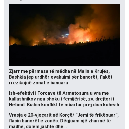
Zjarr me përmasa të mëdha në Malin e Krujës,
Bashkia jep urdhër evakuimi për banorët, flakët
rrezikojnë zonat e banuara
Ish-efektivi i Forcave të Armatosura u vra me
kallashnikov nga shoku i fëmijërisë, zv. drejtori i
Hetimit: Kishin konflikt të mbartur prej disa kohësh
Vrasja e 20-vjeçarit në Korçë/ “Jemi të frikësuar”,
flasin banorët e zonës: Dëgjuam një zhurmë të
madhe, dolëm jashtë dhe…