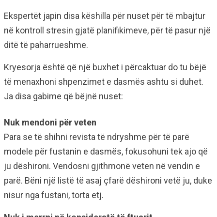
Ekspertët japin disa këshilla për nuset për të mbajtur
në kontroll stresin gjatë planifikimeve, për të pasur një
ditë të paharrueshme.
Kryesorja është që një buxhet i përcaktuar do tu bëjë
të menaxhoni shpenzimet e dasmës ashtu si duhet.
Ja disa gabime që bëjnë nuset:
Nuk mendoni për veten
Para se të shihni revista të ndryshme për të parë
modele për fustanin e dasmës, fokusohuni tek ajo që
ju dëshironi. Vendosni gjithmonë veten në vendin e
parë. Bëni një listë të asaj çfarë dëshironi vetë ju, duke
nisur nga fustani, torta etj.