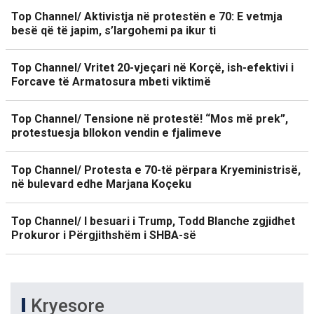
Top Channel/ Aktivistja në protestën e 70: E vetmja
besë që të japim, s’largohemi pa ikur ti
Top Channel/ Vritet 20-vjeçari në Korçë, ish-efektivi i
Forcave të Armatosura mbeti viktimë
Top Channel/ Tensione në protestë! “Mos më prek”,
protestuesja bllokon vendin e fjalimeve
Top Channel/ Protesta e 70-të përpara Kryeministrisë,
në bulevard edhe Marjana Koçeku
Top Channel/ I besuari i Trump, Todd Blanche zgjidhet
Prokuror i Përgjithshëm i SHBA-së
Kryesore