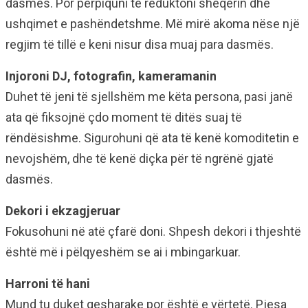
dasmës. Por përpiquni të reduktoni sheqerin dhe
ushqimet e pashëndetshme. Më mirë akoma nëse një
regjim të tillë e keni nisur disa muaj para dasmës.
Injoroni DJ, fotografin, kameramanin
Duhet të jeni të sjellshëm me këta persona, pasi janë
ata që fiksojnë çdo moment të ditës suaj të
rëndësishme. Sigurohuni që ata të kenë komoditetin e
nevojshëm, dhe të kenë diçka për të ngrënë gjatë
dasmës.
Dekori i ekzagjeruar
Fokusohuni në atë çfarë doni. Shpesh dekori i thjeshtë
është më i pëlqyeshëm se ai i mbingarkuar.
Harroni të hani
Mund tu duket qesharake por është e vërtetë. Pjesa