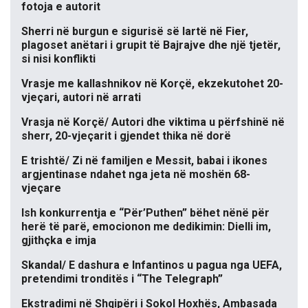
fotoja e autorit
Sherri në burgun e sigurisë së lartë në Fier,
plagoset anëtari i grupit të Bajrajve dhe një tjetër,
si nisi konflikti
Vrasje me kallashnikov në Korçë, ekzekutohet 20-
vjeçari, autori në arrati
Vrasja në Korçë/ Autori dhe viktima u përfshinë në
sherr, 20-vjeçarit i gjendet thika në dorë
E trishtë/ Zi në familjen e Messit, babai i ikones
argjentinase ndahet nga jeta në moshën 68-
vjeçare
Ish konkurrentja e “Për’Puthen” bëhet nënë për
herë të parë, emocionon me dedikimin: Dielli im,
gjithçka e imja
Skandal/ E dashura e Infantinos u pagua nga UEFA,
pretendimi tronditës i “The Telegraph”
Ekstradimi në Shqipëri i Sokol Hoxhës, Ambasada