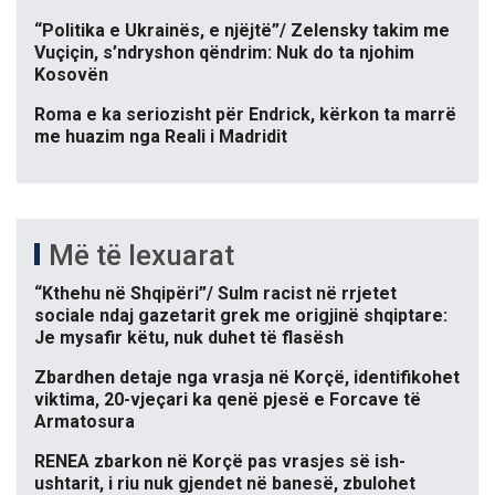
“Politika e Ukrainës, e njëjtë”/ Zelensky takim me
Vuçiçin, s’ndryshon qëndrim: Nuk do ta njohim
Kosovën
Roma e ka seriozisht për Endrick, kërkon ta marrë
me huazim nga Reali i Madridit
Më të lexuarat
“Kthehu në Shqipëri”/ Sulm racist në rrjetet
sociale ndaj gazetarit grek me origjinë shqiptare:
Je mysafir këtu, nuk duhet të flasësh
Zbardhen detaje nga vrasja në Korçë, identifikohet
viktima, 20-vjeçari ka qenë pjesë e Forcave të
Armatosura
RENEA zbarkon në Korçë pas vrasjes së ish-
ushtarit, i riu nuk gjendet në banesë, zbulohet