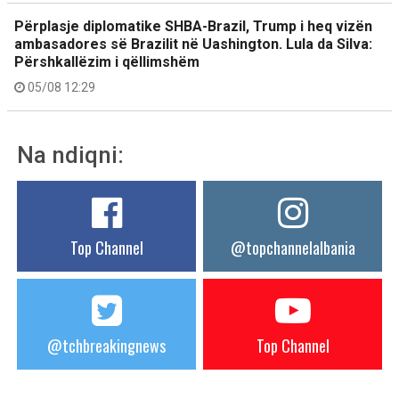
Përplasje diplomatike SHBA-Brazil, Trump i heq vizën
ambasadores së Brazilit në Uashington. Lula da Silva:
Përshkallëzim i qëllimshëm
05/08 12:29
Na ndiqni:
Top Channel
@topchannelalbania
@tchbreakingnews
Top Channel