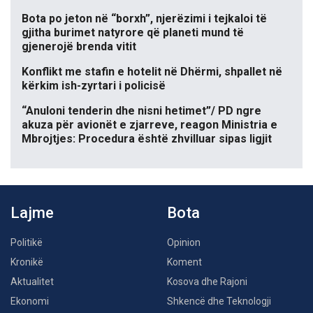
Bota po jeton në “borxh”, njerëzimi i tejkaloi të
gjitha burimet natyrore që planeti mund të
gjenerojë brenda vitit
Konflikt me stafin e hotelit në Dhërmi, shpallet në
kërkim ish-zyrtari i policisë
“Anuloni tenderin dhe nisni hetimet”/ PD ngre
akuza për avionët e zjarreve, reagon Ministria e
Mbrojtjes: Procedura është zhvilluar sipas ligjit
Lajme
Bota
Politikë
Opinion
Kronikë
Koment
Aktualitet
Kosova dhe Rajoni
Ekonomi
Shkencë dhe Teknologji