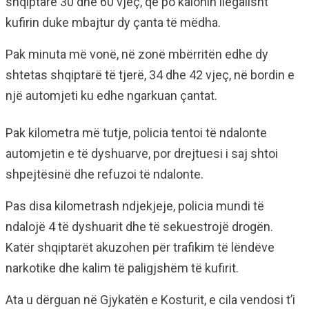
shqiptarë 30 dhe 60 vjeç, që po kalonin ilegalisht
kufirin duke mbajtur dy çanta të mëdha.
Pak minuta më vonë, në zonë mbërritën edhe dy
shtetas shqiptarë të tjerë, 34 dhe 42 vjeç, në bordin e
një automjeti ku edhe ngarkuan çantat.
Pak kilometra më tutje, policia tentoi të ndalonte
automjetin e të dyshuarve, por drejtuesi i saj shtoi
shpejtësinë dhe refuzoi të ndalonte.
Pas disa kilometrash ndjekjeje, policia mundi të
ndalojë 4 të dyshuarit dhe të sekuestrojë drogën.
Katër shqiptarët akuzohen për trafikim të lëndëve
narkotike dhe kalim të paligjshëm të kufirit.
Ata u dërguan në Gjykatën e Kosturit, e cila vendosi t’i