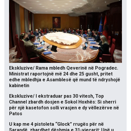
Ekskluzive/ Rama mbledh Qeverinë në Pogradec.
Ministrat raportojnë më 24 dhe 25 gusht, pritet
edhe mbledhja e Asamblesë që mund të ndryshojë
kabinetin
Ekskluzive/ I ekstraduar pas 30 vitesh, Top
Channel zbardh dosjen e Sokol Hoxhës: Si sherri
për një kasetofon solli vrasjen e dy vëllezërve në
Patos
U kap me 4 pistoleta “Glock” rrugës për në
Sarandë, zbardhet dëshmia e 31-vjeçarit: Unë u