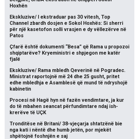
Hoxhën
Ekskluzive/ I ekstraduar pas 30 vitesh, Top
Channel zbardh dosjen e Sokol Hoxhës: Si sherri
për një kasetofon solli vrasjen e dy vëllezërve në
Patos
Çfarë është dokumenti “Besa” që Rama u propozoi
shqiptarëve? Kryeministri e shpjegon me katër
fjalë
Ekskluzive/ Rama mbledh Qeverinë në Pogradec.
Ministrat raportojnë më 24 dhe 25 gusht, pritet
edhe mbledhja e Asamblesë që mund të ndryshojë
kabinetin
Procesi në Hagë hyn në fazën vendimtare, ja kur
do të mbahen seancat përfundimtare ndaj ish-
krerëve të UÇK
Tronditëse në Britani/ 38-vjeçarja shtatzënë bie
nga kati i nëntë dhe humb jetën, por mjekët
shpëtojnë foshnjën e saj