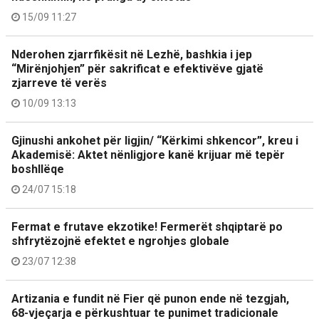
15/09 11:27
Nderohen zjarrfikësit në Lezhë, bashkia i jep
“Mirënjohjen” për sakrificat e efektivëve gjatë
zjarreve të verës
10/09 13:13
Gjinushi ankohet për ligjin/ “Kërkimi shkencor”, kreu i
Akademisë: Aktet nënligjore kanë krijuar më tepër
boshllëqe
24/07 15:18
Fermat e frutave ekzotike! Fermerët shqiptarë po
shfrytëzojnë efektet e ngrohjes globale
23/07 12:38
Artizania e fundit në Fier që punon ende në tezgjah,
68-vjeçarja e përkushtuar te punimet tradicionale