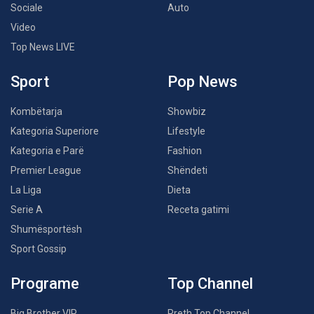
Sociale
Auto
Video
Top News LIVE
Sport
Pop News
Kombëtarja
Showbiz
Kategoria Superiore
Lifestyle
Kategoria e Parë
Fashion
Premier League
Shëndeti
La Liga
Dieta
Serie A
Receta gatimi
Shumësportësh
Sport Gossip
Programe
Top Channel
Big Brother VIP
Rreth Top Channel