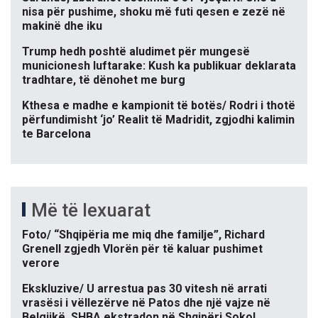
nisa për pushime, shoku më futi qesen e zezë në
makinë dhe iku
Trump hedh poshtë aludimet për mungesë
municionesh luftarake: Kush ka publikuar deklarata
tradhtare, të dënohet me burg
Kthesa e madhe e kampionit të botës/ Rodri i thotë
përfundimisht ‘jo’ Realit të Madridit, zgjodhi kalimin
te Barcelona
Më të lexuarat
Foto/ “Shqipëria me miq dhe familje”, Richard
Grenell zgjedh Vlorën për të kaluar pushimet
verore
Ekskluzive/ U arrestua pas 30 vitesh në arrati
vrasësi i vëllezërve në Patos dhe një vajze në
Belgjikë, SHBA ekstradon në Shqipëri Sokol