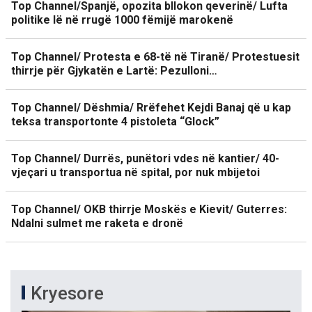
Top Channel/Spanjë, opozita bllokon qeverinë/ Lufta
politike lë në rrugë 1000 fëmijë marokenë
Top Channel/ Protesta e 68-të në Tiranë/ Protestuesit
thirrje për Gjykatën e Lartë: Pezulloni…
Top Channel/ Dëshmia/ Rrëfehet Kejdi Banaj që u kap
teksa transportonte 4 pistoleta “Glock”
Top Channel/ Durrës, punëtori vdes në kantier/ 40-
vjeçari u transportua në spital, por nuk mbijetoi
Top Channel/ OKB thirrje Moskës e Kievit/ Guterres:
Ndalni sulmet me raketa e dronë
Kryesore