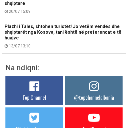
shqiptare
20/07 15:09
Plazhi i Tales, shtohen turistët! Jo vetëm vendës dhe
shqiptarët nga Kosova, tani është në preferencat e të
huajve
13/07 13:10
Na ndiqni:
Top Channel
@topchannelalbania