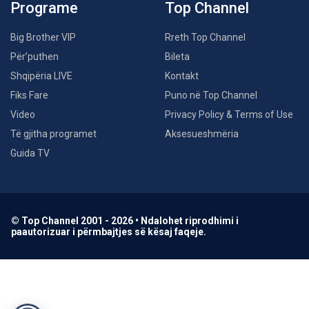
Programe
Top Channel
Big Brother VIP
Rreth Top Channel
Për’puthen
Bileta
Shqipëria LIVE
Kontakt
Fiks Fare
Puno në Top Channel
Video
Privacy Policy & Terms of Use
Të gjitha programet
Aksesueshmëria
Guida TV
© Top Channel 2001 - 2026 • Ndalohet riprodhimi i
paautorizuar i përmbajtjes së kësaj faqeje.