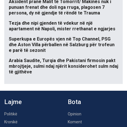
Aksident pranë Malit të Tomorrit/ Makinës nuk i
punuan frenat dhe doli nga rruga, plagosen 7
persona, dy në gjendje të rëndë te Trauma
Tezja dhe nipi gjenden të vdekur në një
apartament në Napoli, mister rrethanat e ngjarjes
Superkupa e Europës vjen në Top Channel, PSG
dhe Aston Villa përballen në Salzburg për trofeun
e parë të sezonit
Arabia Saudite, Turqia dhe Pakistani firmosin pakt
mbrojtjeje, sulmi ndaj njërit konsiderohet sulm ndaj
të gjithëve
Lajme
Bota
Politikë
Opinion
Kronikë
Koment