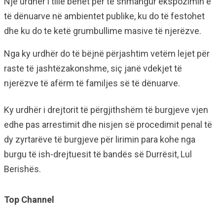
Një urdhër i tillë bëhet për të shmangur ekspozimin e
të dënuarve në ambientet publike, ku do të festohet
dhe ku do te ketë grumbullime masive të njerëzve.
Nga ky urdhër do të bëjnë përjashtim vetëm lejet për
raste të jashtëzakonshme, siç janë vdekjet të
njerëzve të afërm të familjes së të dënuarve.
Ky urdhër i drejtorit të përgjithshëm të burgjeve vjen
edhe pas arrestimit dhe nisjen së procedimit penal të
dy zyrtarëve të burgjeve për lirimin para kohe nga
burgu të ish-drejtuesit të bandës së Durrësit, Lul
Berishës.
Top Channel