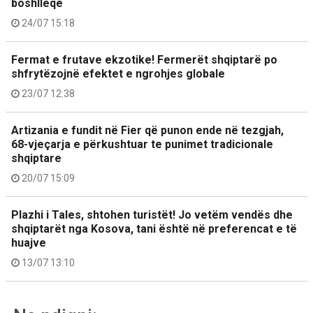
boshllëqe
24/07 15:18
Fermat e frutave ekzotike! Fermerët shqiptarë po
shfrytëzojnë efektet e ngrohjes globale
23/07 12:38
Artizania e fundit në Fier që punon ende në tezgjah,
68-vjeçarja e përkushtuar te punimet tradicionale
shqiptare
20/07 15:09
Plazhi i Tales, shtohen turistët! Jo vetëm vendës dhe
shqiptarët nga Kosova, tani është në preferencat e të
huajve
13/07 13:10