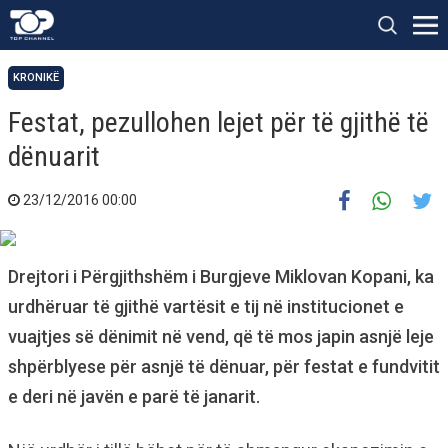
KRONIKË
Festat, pezullohen lejet për të gjithë të
dënuarit
23/12/2016 00:00
Drejtori i Përgjithshëm i Burgjeve Miklovan Kopani, ka
urdhëruar të gjithë vartësit e tij në institucionet e
vuajtjes së dënimit në vend, që të mos japin asnjë leje
shpërblyese për asnjë të dënuar, për festat e fundvitit
e deri në javën e parë të janarit.