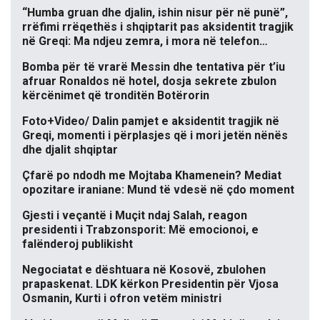
“Humba gruan dhe djalin, ishin nisur për në punë”,
rrëfimi rrëqethës i shqiptarit pas aksidentit tragjik
në Greqi: Ma ndjeu zemra, i mora në telefon…
Bomba për të vrarë Messin dhe tentativa për t’iu
afruar Ronaldos në hotel, dosja sekrete zbulon
kërcënimet që tronditën Botërorin
Foto+Video/ Dalin pamjet e aksidentit tragjik në
Greqi, momenti i përplasjes që i mori jetën nënës
dhe djalit shqiptar
Çfarë po ndodh me Mojtaba Khamenein? Mediat
opozitare iraniane: Mund të vdesë në çdo moment
Gjesti i veçantë i Muçit ndaj Salah, reagon
presidenti i Trabzonsporit: Më emocionoi, e
falënderoj publikisht
Negociatat e dështuara në Kosovë, zbulohen
prapaskenat. LDK kërkon Presidentin për Vjosa
Osmanin, Kurti i ofron vetëm ministri