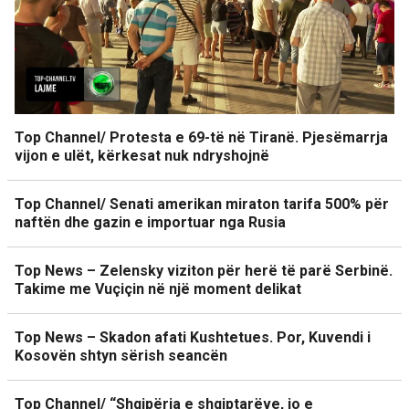
Top Channel/ Protesta e 69-të në Tiranë. Pjesëmarrja
vijon e ulët, kërkesat nuk ndryshojnë
Top Channel/ Senati amerikan miraton tarifa 500% për
naftën dhe gazin e importuar nga Rusia
Top News – Zelensky viziton për herë të parë Serbinë.
Takime me Vuçiçin në një moment delikat
Top News – Skadon afati Kushtetues. Por, Kuvendi i
Kosovën shtyn sërish seancën
Top Channel/ “Shqipëria e shqiptarëve, jo e