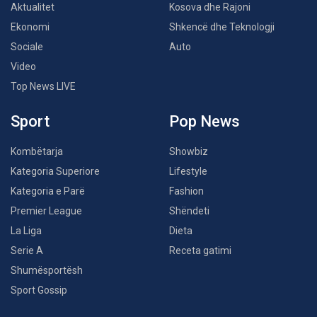
Aktualitet
Kosova dhe Rajoni
Ekonomi
Shkencë dhe Teknologji
Sociale
Auto
Video
Top News LIVE
Sport
Pop News
Kombëtarja
Showbiz
Kategoria Superiore
Lifestyle
Kategoria e Parë
Fashion
Premier League
Shëndeti
La Liga
Dieta
Serie A
Receta gatimi
Shumësportësh
Sport Gossip