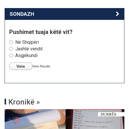
SONDAZH
Pushimet tuaja këtë vit?
Në Shqipëri
Jashtë vendit
Asgjëkundi
Vote
View Results
Kronikë »