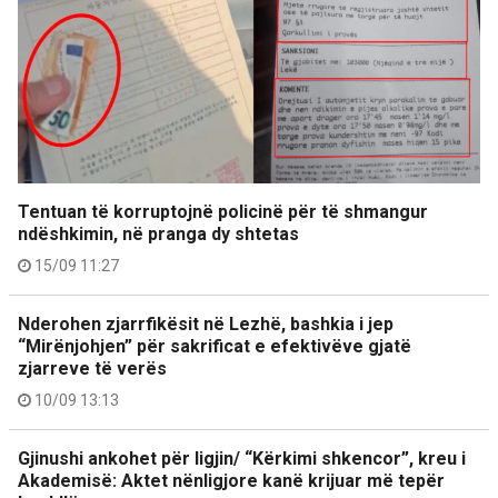
Tentuan të korruptojnë policinë për të shmangur
ndëshkimin, në pranga dy shtetas
15/09 11:27
Nderohen zjarrfikësit në Lezhë, bashkia i jep
“Mirënjohjen” për sakrificat e efektivëve gjatë
zjarreve të verës
10/09 13:13
Gjinushi ankohet për ligjin/ “Kërkimi shkencor”, kreu i
Akademisë: Aktet nënligjore kanë krijuar më tepër