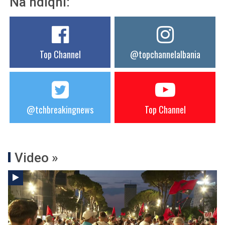
Na ndiqni:
Top Channel
@topchannelalbania
@tchbreakingnews
Top Channel
Video »