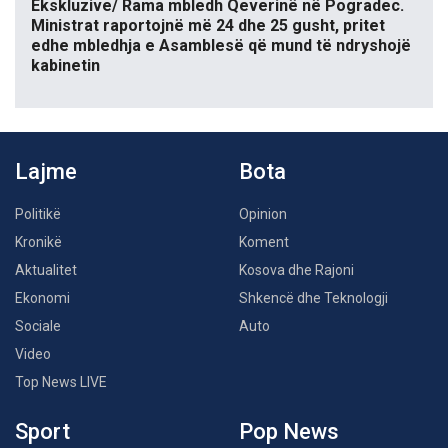
Ekskluzive/ Rama mbledh Qeverinë në Pogradec.
Ministrat raportojnë më 24 dhe 25 gusht, pritet
edhe mbledhja e Asamblesë që mund të ndryshojë
kabinetin
Lajme
Bota
Politikë
Opinion
Kronikë
Koment
Aktualitet
Kosova dhe Rajoni
Ekonomi
Shkencë dhe Teknologji
Sociale
Auto
Video
Top News LIVE
Sport
Pop News