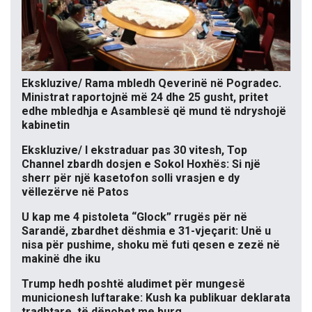
Ekskluzive/ Rama mbledh Qeverinë në Pogradec.
Ministrat raportojnë më 24 dhe 25 gusht, pritet
edhe mbledhja e Asamblesë që mund të ndryshojë
kabinetin
Ekskluzive/ I ekstraduar pas 30 vitesh, Top
Channel zbardh dosjen e Sokol Hoxhës: Si një
sherr për një kasetofon solli vrasjen e dy
vëllezërve në Patos
U kap me 4 pistoleta “Glock” rrugës për në
Sarandë, zbardhet dëshmia e 31-vjeçarit: Unë u
nisa për pushime, shoku më futi qesen e zezë në
makinë dhe iku
Trump hedh poshtë aludimet për mungesë
municionesh luftarake: Kush ka publikuar deklarata
tradhtare, të dënohet me burg