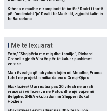
Kthesa e madhe e kampionit të botës/ Rodri i thotë
përfundimisht ‘jo’ Realit të Madridit, zgjodhi kalimin
te Barcelona
Më të lexuarat
Foto/ “Shqipëria me miq dhe familje”, Richard
Grenell zgjedh Vlorën për të kaluar pushimet
verore
Marrëveshja që ndryshon lojën në Mesdhe, Franca
futet në projektin miliarda euro Greqi-Qipro
Ekskluzive/ U arrestua pas 30 vitesh në arrati
vrasësi i vëllezërve në Patos dhe një vajze në
Belgjikë, SHBA ekstradon në Shqipëri Sokol
Hoxhën
Ekskluzive/ I ekstraduar pas 30 vitesh, Top