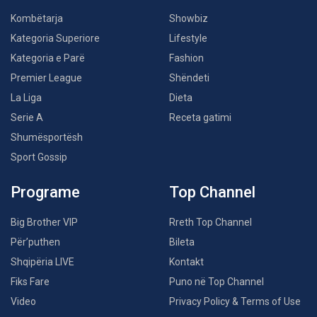
Kombëtarja
Showbiz
Kategoria Superiore
Lifestyle
Kategoria e Parë
Fashion
Premier League
Shëndeti
La Liga
Dieta
Serie A
Receta gatimi
Shumësportësh
Sport Gossip
Programe
Top Channel
Big Brother VIP
Rreth Top Channel
Për’puthen
Bileta
Shqipëria LIVE
Kontakt
Fiks Fare
Puno në Top Channel
Video
Privacy Policy & Terms of Use