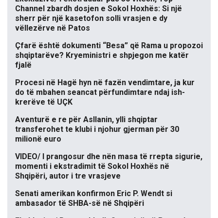
Channel zbardh dosjen e Sokol Hoxhës: Si një
sherr për një kasetofon solli vrasjen e dy
vëllezërve në Patos
Çfarë është dokumenti “Besa” që Rama u propozoi
shqiptarëve? Kryeministri e shpjegon me katër
fjalë
Procesi në Hagë hyn në fazën vendimtare, ja kur
do të mbahen seancat përfundimtare ndaj ish-
krerëve të UÇK
Aventurë e re për Asllanin, ylli shqiptar
transferohet te klubi i njohur gjerman për 30
milionë euro
VIDEO/ I prangosur dhe nën masa të rrepta sigurie,
momenti i ekstradimit të Sokol Hoxhës në
Shqipëri, autor i tre vrasjeve
Senati amerikan konfirmon Eric P. Wendt si
ambasador të SHBA-së në Shqipëri