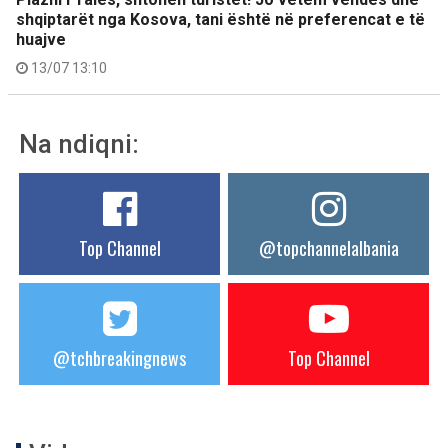
shqiptarët nga Kosova, tani është në preferencat e të
huajve
13/07 13:10
Na ndiqni:
Top Channel
@topchannelalbania
@tchbreakingnews
Top Channel