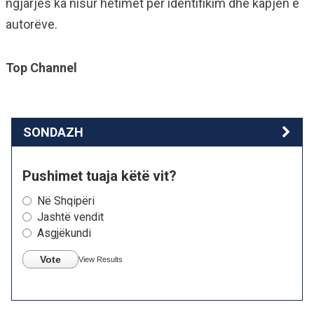
ngjarjes ka nisur hetimet për identifikim dhe kapjen e
autorëve.
Top Channel
SONDAZH
Pushimet tuaja këtë vit?
Në Shqipëri
Jashtë vendit
Asgjëkundi
Vote
View Results