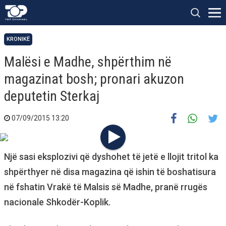
KRONIKË
Malësi e Madhe, shpërthim në
magazinat bosh; pronari akuzon
deputetin Sterkaj
07/09/2015 13:20
Një sasi eksplozivi që dyshohet të jetë e llojit tritol ka
shpërthyer në disa magazina që ishin të boshatisura
në fshatin Vrakë të Malsis së Madhe, pranë rrugës
nacionale Shkodër-Koplik.