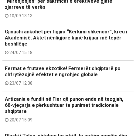
“Mirënjohjen” për sakrificat e efektivëve gjatë
zjarreve të verës
10/09 13:13
Gjinushi ankohet për ligjin/ “Kërkimi shkencor”, kreu i
Akademisë: Aktet nënligjore kanë krijuar më tepër
boshllëqe
24/07 15:18
Fermat e frutave ekzotike! Fermerët shqiptarë po
shfrytëzojnë efektet e ngrohjes globale
23/07 12:38
Artizania e fundit në Fier që punon ende në tezgjah,
68-vjeçarja e përkushtuar te punimet tradicionale
shqiptare
20/07 15:09
Plazhi i Tales, shtohen turistët! Jo vetëm vendës dhe