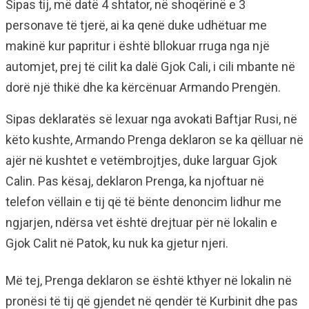
Sipas tij, më datë 4 shtator, në shoqërinë e 3
personave të tjerë, ai ka qenë duke udhëtuar me
makinë kur papritur i është bllokuar rruga nga një
automjet, prej të cilit ka dalë Gjok Cali, i cili mbante në
dorë një thikë dhe ka kërcënuar Armando Prengën.
Sipas deklaratës së lexuar nga avokati Baftjar Rusi, në
këto kushte, Armando Prenga deklaron se ka qëlluar në
ajër në kushtet e vetëmbrojtjes, duke larguar Gjok
Calin. Pas kësaj, deklaron Prenga, ka njoftuar në
telefon vëllain e tij që të bënte denoncim lidhur me
ngjarjen, ndërsa vet është drejtuar për në lokalin e
Gjok Calit në Patok, ku nuk ka gjetur njeri.
Më tej, Prenga deklaron se është kthyer në lokalin në
pronësi të tij që gjendet në qendër të Kurbinit dhe pas