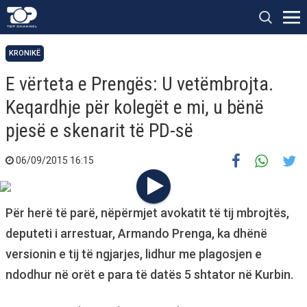
KRONIKË
E vërteta e Prengës: U vetëmbrojta.
Keqardhje për kolegët e mi, u bënë
pjesë e skenarit të PD-së
06/09/2015 16:15
Për herë të parë, nëpërmjet avokatit të tij mbrojtës,
deputeti i arrestuar, Armando Prenga, ka dhënë
versionin e tij të ngjarjes, lidhur me plagosjen e
ndodhur në orët e para të datës 5 shtator në Kurbin.