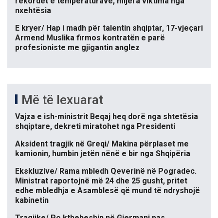
rekordet e temperaturave, mijëra viktima nga
nxehtësia
E kryer/ Hap i madh për talentin shqiptar, 17-vjeçari
Armend Muslika firmos kontratën e parë
profesioniste me gjigantin anglez
Më të lexuarat
Vajza e ish-ministrit Beqaj heq dorë nga shtetësia
shqiptare, dekreti miratohet nga Presidenti
Aksident tragjik në Greqi/ Makina përplaset me
kamionin, humbin jetën nënë e bir nga Shqipëria
Ekskluzive/ Rama mbledh Qeverinë në Pogradec.
Ministrat raportojnë më 24 dhe 25 gusht, pritet
edhe mbledhja e Asamblesë që mund të ndryshojë
kabinetin
Tragjike/ Po ktheheshin në Gjermani pas