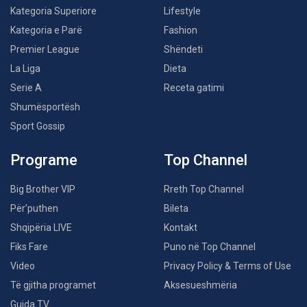
Kategoria Superiore
Lifestyle
Kategoria e Parë
Fashion
Premier League
Shëndeti
La Liga
Dieta
Serie A
Receta gatimi
Shumësportësh
Sport Gossip
Programe
Top Channel
Big Brother VIP
Rreth Top Channel
Për’puthen
Bileta
Shqipëria LIVE
Kontakt
Fiks Fare
Puno në Top Channel
Video
Privacy Policy & Terms of Use
Të gjitha programet
Aksesueshmëria
Guida TV