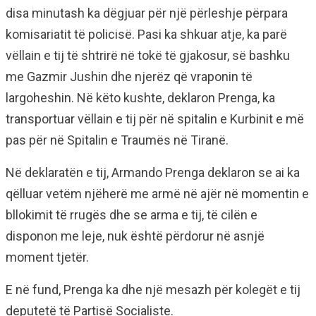
disa minutash ka dëgjuar për një përleshje përpara
komisariatit të policisë. Pasi ka shkuar atje, ka parë
vëllain e tij të shtrirë në tokë të gjakosur, së bashku
me Gazmir Jushin dhe njerëz që vraponin të
largoheshin. Në këto kushte, deklaron Prenga, ka
transportuar vëllain e tij për në spitalin e Kurbinit e më
pas për në Spitalin e Traumës në Tiranë.
Në deklaratën e tij, Armando Prenga deklaron se ai ka
qëlluar vetëm njëherë me armë në ajër në momentin e
bllokimit të rrugës dhe se arma e tij, të cilën e
disponon me leje, nuk është përdorur në asnjë
moment tjetër.
E në fund, Prenga ka dhe një mesazh për kolegët e tij
deputetë të Partisë Socialiste.