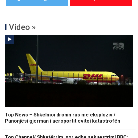
Video »
Top News – Shkelmoi dronin rus me eksploziv /
Punonjësi gjerman i aeroportit evitoi katastrofën
Top Channel/ Shkatërrim, por edhe sekuestrim! BBC: