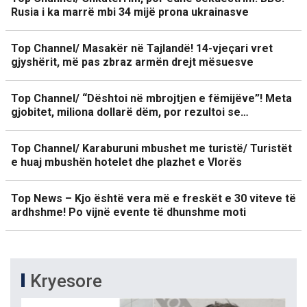
Rusia i ka marrë mbi 34 mijë prona ukrainasve
Top Channel/ Masakër në Tajlandë! 14-vjeçari vret
gjyshërit, më pas zbraz armën drejt mësuesve
Top Channel/ “Dështoi në mbrojtjen e fëmijëve”! Meta
gjobitet, miliona dollarë dëm, por rezultoi se…
Top Channel/ Karaburuni mbushet me turistë/ Turistët
e huaj mbushën hotelet dhe plazhet e Vlorës
Top News – Kjo është vera më e freskët e 30 viteve të
ardhshme! Po vijnë evente të dhunshme moti
Kryesore