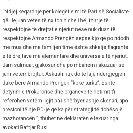
“Ndjej keqardhje për kolegët e mi të Partisë Socialiste
që i lejuan vetes të nxitonin dhe i bëj thirrje të
respektojnë të drejtat e njeriut nëse nuk duan të
respektojnë Armando Prengën sepse kjo që po ndodh
me mua dhe me familjen time është shkelje flagrante
e të drejtave më elementare dhe universale të njeriut.
Jam sulmuar, gjakosur dhe po mbahem i akuzuar se
jam vetëmbrojtur. Askush nuk do të lajë ndërgjegjen
duke bërë Armando Prengën “kokë turku”. Është
detyrim e Prokurorisë dhe organeve të hetimit t’i
referohen vetëm ligjit pa i shërbyer asnjë skenari, apo
presioni të një PD-je që ka për strategji të dobësojë
mazhorancën “, thuhet në deklaratën e lexuar nga
avokati Baftjar Rusi.