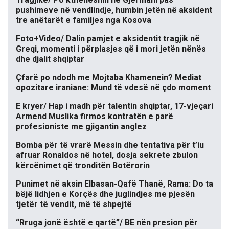
pushimeve në vendlindje, humbin jetën në aksident
tre anëtarët e familjes nga Kosova
Foto+Video/ Dalin pamjet e aksidentit tragjik në
Greqi, momenti i përplasjes që i mori jetën nënës
dhe djalit shqiptar
Çfarë po ndodh me Mojtaba Khamenein? Mediat
opozitare iraniane: Mund të vdesë në çdo moment
E kryer/ Hap i madh për talentin shqiptar, 17-vjeçari
Armend Muslika firmos kontratën e parë
profesioniste me gjigantin anglez
Bomba për të vrarë Messin dhe tentativa për t’iu
afruar Ronaldos në hotel, dosja sekrete zbulon
kërcënimet që tronditën Botërorin
Punimet në aksin Elbasan-Qafë Thanë, Rama: Do ta
bëjë lidhjen e Korçës dhe juglindjes me pjesën
tjetër të vendit, më të shpejtë
“Rruga jonë është e qartë”/ BE nën presion për