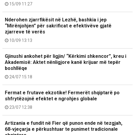
15/09 11:27
Nderohen zjarrfikësit në Lezhë, bashkia i jep
“Mirënjohjen” për sakrificat e efektivëve gjatë
zjarreve të verës
10/09 13:13
Gjinushi ankohet për ligjin/ “Kërkimi shkencor”, kreu i
Akademisë: Aktet nënligjore kanë krijuar më tepër
boshllëqe
24/07 15:18
Fermat e frutave ekzotike! Fermerët shqiptarë po
shfrytëzojnë efektet e ngrohjes globale
23/07 12:38
Artizania e fundit në Fier që punon ende në tezgjah,
68-vjeçarja e përkushtuar te punimet tradicionale