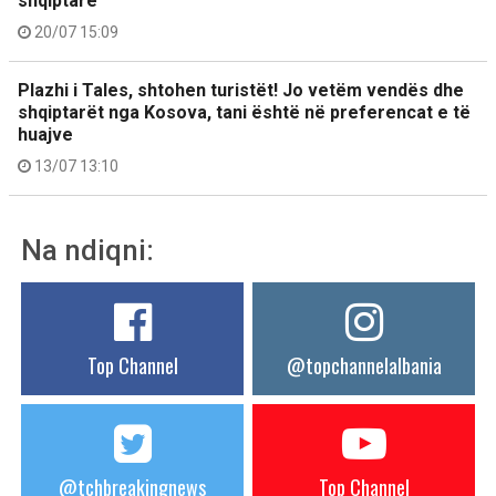
shqiptare
20/07 15:09
Plazhi i Tales, shtohen turistët! Jo vetëm vendës dhe
shqiptarët nga Kosova, tani është në preferencat e të
huajve
13/07 13:10
Na ndiqni:
Top Channel
@topchannelalbania
@tchbreakingnews
Top Channel