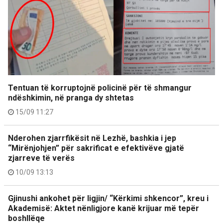
Tentuan të korruptojnë policinë për të shmangur
ndëshkimin, në pranga dy shtetas
15/09 11:27
Nderohen zjarrfikësit në Lezhë, bashkia i jep
“Mirënjohjen” për sakrificat e efektivëve gjatë
zjarreve të verës
10/09 13:13
Gjinushi ankohet për ligjin/ “Kërkimi shkencor”, kreu i
Akademisë: Aktet nënligjore kanë krijuar më tepër
boshllëqe