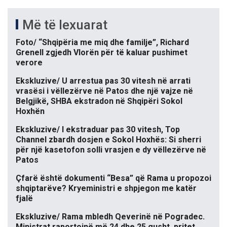
Më të lexuarat
Foto/ “Shqipëria me miq dhe familje”, Richard
Grenell zgjedh Vlorën për të kaluar pushimet
verore
Ekskluzive/ U arrestua pas 30 vitesh në arrati
vrasësi i vëllezërve në Patos dhe një vajze në
Belgjikë, SHBA ekstradon në Shqipëri Sokol
Hoxhën
Ekskluzive/ I ekstraduar pas 30 vitesh, Top
Channel zbardh dosjen e Sokol Hoxhës: Si sherri
për një kasetofon solli vrasjen e dy vëllezërve në
Patos
Çfarë është dokumenti “Besa” që Rama u propozoi
shqiptarëve? Kryeministri e shpjegon me katër
fjalë
Ekskluzive/ Rama mbledh Qeverinë në Pogradec.
Ministrat raportojnë më 24 dhe 25 gusht, pritet