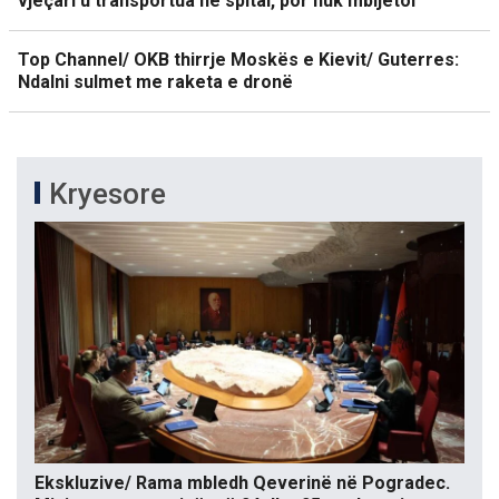
vjeçari u transportua në spital, por nuk mbijetoi
Top Channel/ OKB thirrje Moskës e Kievit/ Guterres:
Ndalni sulmet me raketa e dronë
Kryesore
Ekskluzive/ Rama mbledh Qeverinë në Pogradec.