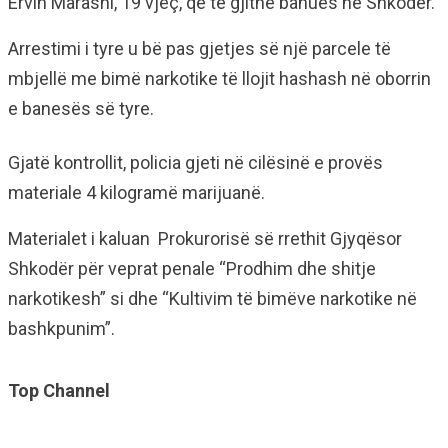
Ervin Marashi, 19 vjeç, që të gjithë banues në Shkodër.
Arrestimi i tyre u bë pas gjetjes së një parcele të
mbjellë me bimë narkotike të llojit hashash në oborrin
e banesës së tyre.
Gjatë kontrollit, policia gjeti në cilësinë e provës
materiale 4 kilogramë marijuanë.
Materialet i kaluan Prokurorisë së rrethit Gjyqësor
Shkodër për veprat penale “Prodhim dhe shitje
narkotikesh” si dhe “Kultivim të bimëve narkotike në
bashkpunim”.
Top Channel