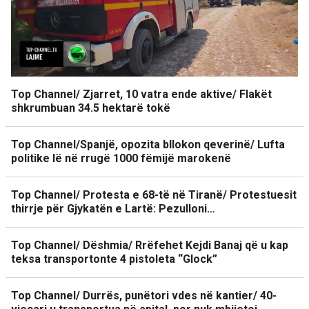
Top Channel/ Zjarret, 10 vatra ende aktive/ Flakët
shkrumbuan 34.5 hektarë tokë
Top Channel/Spanjë, opozita bllokon qeverinë/ Lufta
politike lë në rrugë 1000 fëmijë marokenë
Top Channel/ Protesta e 68-të në Tiranë/ Protestuesit
thirrje për Gjykatën e Lartë: Pezulloni…
Top Channel/ Dëshmia/ Rrëfehet Kejdi Banaj që u kap
teksa transportonte 4 pistoleta “Glock”
Top Channel/ Durrës, punëtori vdes në kantier/ 40-