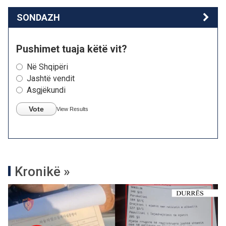
SONDAZH
Pushimet tuaja këtë vit?
Në Shqipëri
Jashtë vendit
Asgjëkundi
Vote
View Results
Kronikë »