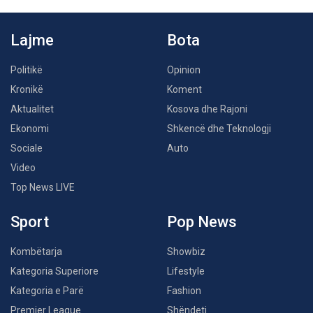
Lajme
Bota
Politikë
Opinion
Kronikë
Koment
Aktualitet
Kosova dhe Rajoni
Ekonomi
Shkencë dhe Teknologji
Sociale
Auto
Video
Top News LIVE
Sport
Pop News
Kombëtarja
Showbiz
Kategoria Superiore
Lifestyle
Kategoria e Parë
Fashion
Premier League
Shëndeti