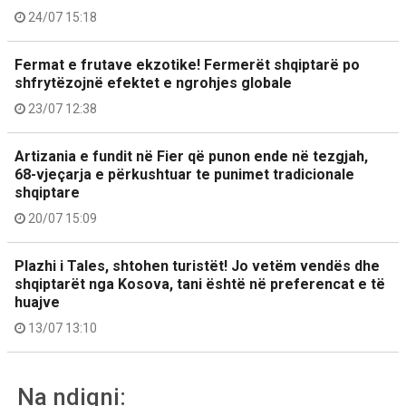
24/07 15:18
Fermat e frutave ekzotike! Fermerët shqiptarë po
shfrytëzojnë efektet e ngrohjes globale
23/07 12:38
Artizania e fundit në Fier që punon ende në tezgjah,
68-vjeçarja e përkushtuar te punimet tradicionale
shqiptare
20/07 15:09
Plazhi i Tales, shtohen turistët! Jo vetëm vendës dhe
shqiptarët nga Kosova, tani është në preferencat e të
huajve
13/07 13:10
Na ndiqni: