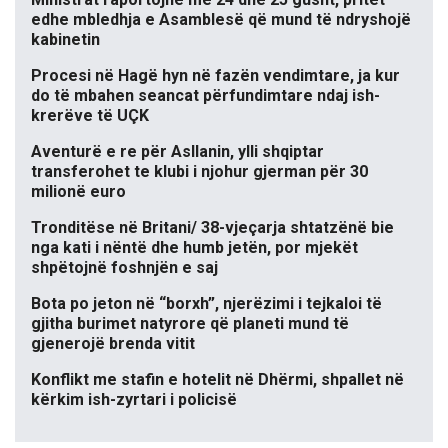
edhe mbledhja e Asamblesë që mund të ndryshojë
kabinetin
Procesi në Hagë hyn në fazën vendimtare, ja kur
do të mbahen seancat përfundimtare ndaj ish-
krerëve të UÇK
Aventurë e re për Asllanin, ylli shqiptar
transferohet te klubi i njohur gjerman për 30
milionë euro
Tronditëse në Britani/ 38-vjeçarja shtatzënë bie
nga kati i nëntë dhe humb jetën, por mjekët
shpëtojnë foshnjën e saj
Bota po jeton në “borxh”, njerëzimi i tejkaloi të
gjitha burimet natyrore që planeti mund të
gjenerojë brenda vitit
Konflikt me stafin e hotelit në Dhërmi, shpallet në
kërkim ish-zyrtari i policisë