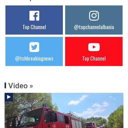
Top Channel
@topchannelalbania
@tchbreakingnews
Top Channel
Video »