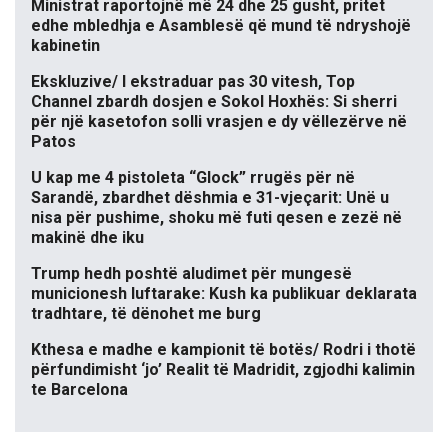
Ministrat raportojnë më 24 dhe 25 gusht, pritet
edhe mbledhja e Asamblesë që mund të ndryshojë
kabinetin
Ekskluzive/ I ekstraduar pas 30 vitesh, Top
Channel zbardh dosjen e Sokol Hoxhës: Si sherri
për një kasetofon solli vrasjen e dy vëllezërve në
Patos
U kap me 4 pistoleta “Glock” rrugës për në
Sarandë, zbardhet dëshmia e 31-vjeçarit: Unë u
nisa për pushime, shoku më futi qesen e zezë në
makinë dhe iku
Trump hedh poshtë aludimet për mungesë
municionesh luftarake: Kush ka publikuar deklarata
tradhtare, të dënohet me burg
Kthesa e madhe e kampionit të botës/ Rodri i thotë
përfundimisht ‘jo’ Realit të Madridit, zgjodhi kalimin
te Barcelona