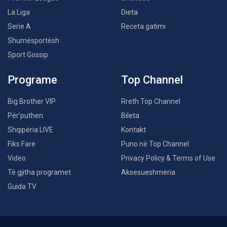
La Liga
Dieta
Serie A
Receta gatimi
Shumësportësh
Sport Gossip
Programe
Top Channel
Big Brother VIP
Rreth Top Channel
Për’puthen
Bileta
Shqipëria LIVE
Kontakt
Fiks Fare
Puno në Top Channel
Video
Privacy Policy & Terms of Use
Të gjitha programet
Aksesueshmëria
Guida TV