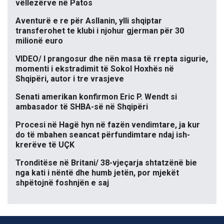
vëllezërve në Patos
Aventurë e re për Asllanin, ylli shqiptar
transferohet te klubi i njohur gjerman për 30
milionë euro
VIDEO/ I prangosur dhe nën masa të rrepta sigurie,
momenti i ekstradimit të Sokol Hoxhës në
Shqipëri, autor i tre vrasjeve
Senati amerikan konfirmon Eric P. Wendt si
ambasador të SHBA-së në Shqipëri
Procesi në Hagë hyn në fazën vendimtare, ja kur
do të mbahen seancat përfundimtare ndaj ish-
krerëve të UÇK
Tronditëse në Britani/ 38-vjeçarja shtatzënë bie
nga kati i nëntë dhe humb jetën, por mjekët
shpëtojnë foshnjën e saj