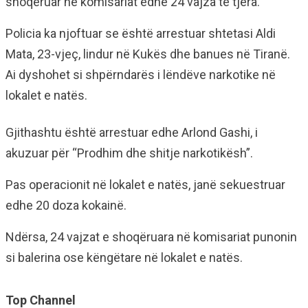
shoqëruar në komisariat edhe 24 vajza të tjera.
Policia ka njoftuar se është arrestuar shtetasi Aldi
Mata, 23-vjeç, lindur në Kukës dhe banues në Tiranë.
Ai dyshohet si shpërndarës i lëndëve narkotike në
lokalet e natës.
Gjithashtu është arrestuar edhe Arlond Gashi, i
akuzuar për “Prodhim dhe shitje narkotikësh”.
Pas operacionit në lokalet e natës, janë sekuestruar
edhe 20 doza kokainë.
Ndërsa, 24 vajzat e shoqëruara në komisariat punonin
si balerina ose këngëtare në lokalet e natës.
Top Channel