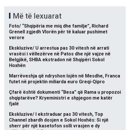
Më të lexuarat
Foto/ “Shqipëria me miq dhe familje”, Richard
Grenell zgjedh Vlorën për të kaluar pushimet
verore
Ekskluzive/ U arrestua pas 30 vitesh në arrati
vrasësi i vëllezërve në Patos dhe një vajze në
Belgjikë, SHBA ekstradon në Shqipëri Sokol
Hoxhën
Marrëveshja që ndryshon lojën në Mesdhe, Franca
futet në projektin miliarda euro Greqi-Qipro
Çfarë është dokumenti “Besa” që Rama u propozoi
shqiptarëve? Kryeministri e shpjegon me katër
fjalë
Ekskluzive/ I ekstraduar pas 30 vitesh, Top
Channel zbardh dosjen e Sokol Hoxhës: Si një
sherr për një kasetofon solli vrasjen e dy