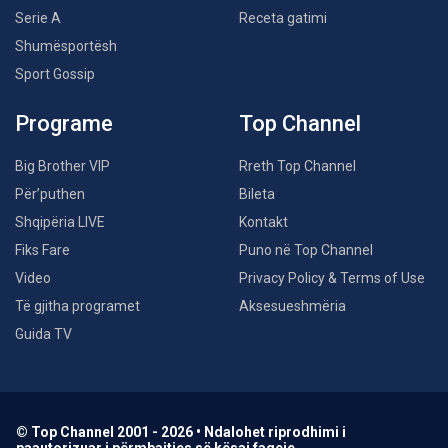
Serie A
Receta gatimi
Shumësportësh
Sport Gossip
Programe
Top Channel
Big Brother VIP
Rreth Top Channel
Për’puthen
Bileta
Shqipëria LIVE
Kontakt
Fiks Fare
Puno në Top Channel
Video
Privacy Policy & Terms of Use
Të gjitha programet
Aksesueshmëria
Guida TV
© Top Channel 2001 - 2026 • Ndalohet riprodhimi i