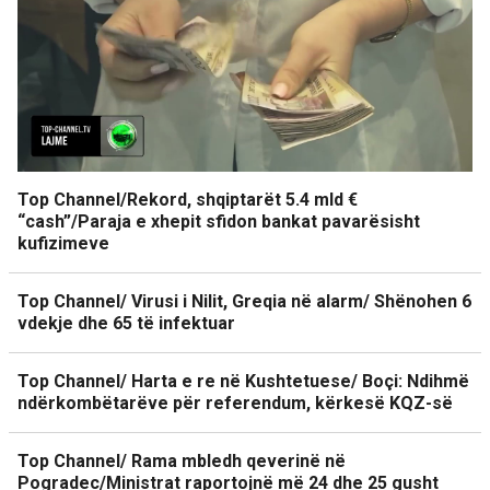
Top Channel/Rekord, shqiptarët 5.4 mld €
“cash”/Paraja e xhepit sfidon bankat pavarësisht
kufizimeve
Top Channel/ Virusi i Nilit, Greqia në alarm/ Shënohen 6
vdekje dhe 65 të infektuar
Top Channel/ Harta e re në Kushtetuese/ Boçi: Ndihmë
ndërkombëtarëve për referendum, kërkesë KQZ-së
Top Channel/ Rama mbledh qeverinë në
Pogradec/Ministrat raportojnë më 24 dhe 25 gusht