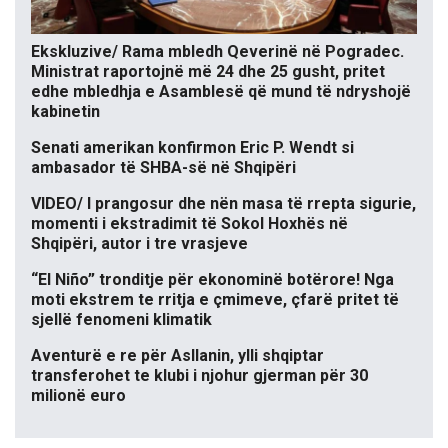
Ekskluzive/ Rama mbledh Qeverinë në Pogradec.
Ministrat raportojnë më 24 dhe 25 gusht, pritet
edhe mbledhja e Asamblesë që mund të ndryshojë
kabinetin
Senati amerikan konfirmon Eric P. Wendt si
ambasador të SHBA-së në Shqipëri
VIDEO/ I prangosur dhe nën masa të rrepta sigurie,
momenti i ekstradimit të Sokol Hoxhës në
Shqipëri, autor i tre vrasjeve
“El Niño” tronditje për ekonominë botërore! Nga
moti ekstrem te rritja e çmimeve, çfarë pritet të
sjellë fenomeni klimatik
Aventurë e re për Asllanin, ylli shqiptar
transferohet te klubi i njohur gjerman për 30
milionë euro