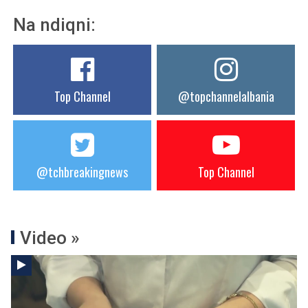
Na ndiqni:
Top Channel
@topchannelalbania
@tchbreakingnews
Top Channel
Video »