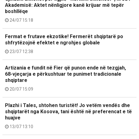
Akademisë: Aktet nënligjore kanë krijuar më tepër
boshllëqe
24/07 15:18
Fermat e frutave ekzotike! Fermerët shqiptarë po
shfrytëzojnë efektet e ngrohjes globale
23/07 12:38
Artizania e fundit në Fier që punon ende në tezgjah,
68-vjeçarja e përkushtuar te punimet tradicionale
shqiptare
20/07 15:09
Plazhi i Tales, shtohen turistët! Jo vetëm vendës dhe
shqiptarët nga Kosova, tani është në preferencat e të
huajve
13/07 13:10