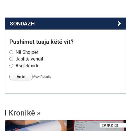
SONDAZH
Pushimet tuaja këtë vit?
Në Shqipëri
Jashtë vendit
Asgjëkundi
Vote
View Results
Kronikë »