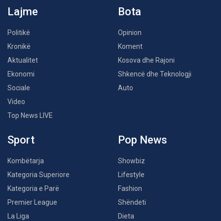
Lajme
Bota
Politikë
Opinion
Kronikë
Koment
Aktualitet
Kosova dhe Rajoni
Ekonomi
Shkencë dhe Teknologji
Sociale
Auto
Video
Top News LIVE
Sport
Pop News
Kombëtarja
Showbiz
Kategoria Superiore
Lifestyle
Kategoria e Parë
Fashion
Premier League
Shëndeti
La Liga
Dieta