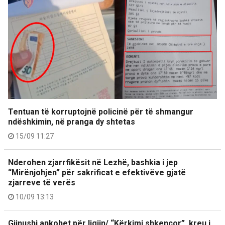
Tentuan të korruptojnë policinë për të shmangur
ndëshkimin, në pranga dy shtetas
15/09 11:27
Nderohen zjarrfikësit në Lezhë, bashkia i jep
“Mirënjohjen” për sakrificat e efektivëve gjatë
zjarreve të verës
10/09 13:13
Gjinushi ankohet për ligjin/ “Kërkimi shkencor”, kreu i