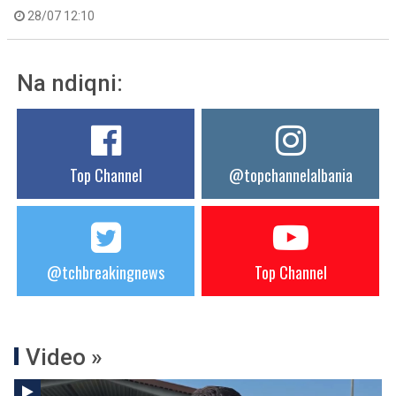
28/07 12:10
Na ndiqni:
Top Channel
@topchannelalbania
@tchbreakingnews
Top Channel
Video »