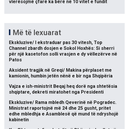
vlerësojmë çfarë ka bërë në 10 vitet e fundit
Më të lexuarat
Ekskluzive/ I ekstraduar pas 30 vitesh, Top
Channel zbardh dosjen e Sokol Hoxhës: Si sherri
për një kasetofon solli vrasjen e dy vëllezërve në
Patos
Aksident tragjik në Greqi/ Makina përplaset me
kamionin, humbin jetën nënë e bir nga Shqipëria
Vajza e ish-ministrit Beqaj heq dorë nga shtetësia
shqiptare, dekreti miratohet nga Presidenti
Ekskluzive/ Rama mbledh Qeverinë në Pogradec.
Ministrat raportojnë më 24 dhe 25 gusht, pritet
edhe mbledhja e Asamblesë që mund të ndryshojë
kabinetin