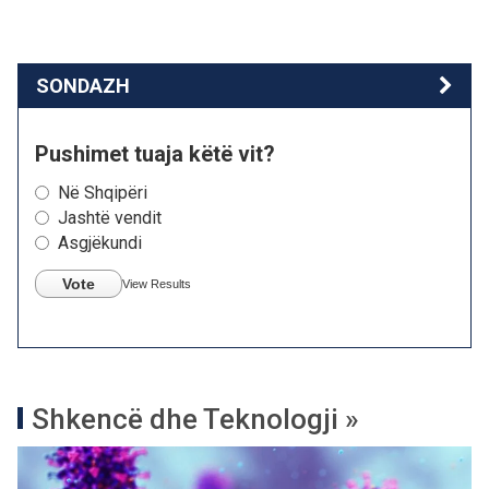
SONDAZH
Pushimet tuaja këtë vit?
Në Shqipëri
Jashtë vendit
Asgjëkundi
Vote
View Results
Shkencë dhe Teknologji »