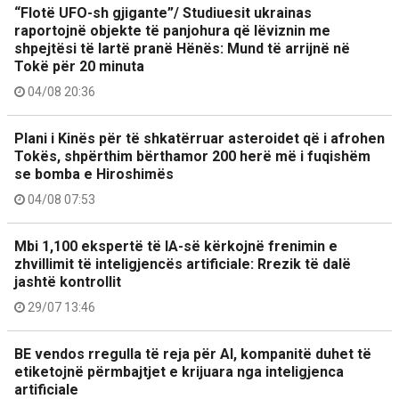
“Flotë UFO-sh gjigante”/ Studiuesit ukrainas
raportojnë objekte të panjohura që lëviznin me
shpejtësi të lartë pranë Hënës: Mund të arrijnë në
Tokë për 20 minuta
04/08 20:36
Plani i Kinës për të shkatërruar asteroidet që i afrohen
Tokës, shpërthim bërthamor 200 herë më i fuqishëm
se bomba e Hiroshimës
04/08 07:53
Mbi 1,100 ekspertë të IA-së kërkojnë frenimin e
zhvillimit të inteligjencës artificiale: Rrezik të dalë
jashtë kontrollit
29/07 13:46
BE vendos rregulla të reja për AI, kompanitë duhet të
etiketojnë përmbajtjet e krijuara nga inteligjenca
artificiale