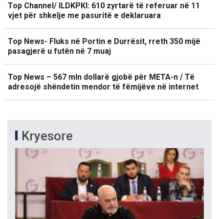
Top Channel/ ILDKPKI: 610 zyrtarë të referuar në 11
vjet për shkelje me pasuritë e deklaruara
Top News- Fluks në Portin e Durrësit, rreth 350 mijë
pasagjerë u futën në 7 muaj
Top News – 567 mln dollarë gjobë për META-n / Të
adresojë shëndetin mendor të fëmijëve në internet
Kryesore