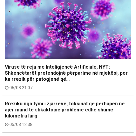
Viruse të reja me Inteligjencë Artificiale, NYT:
Shkencëtarët pretendojnë përparime në mjekësi, por
ka rrezik për patogjenë që…
06/08 21:07
Rreziku nga tymi i zjarreve, toksinat që përhapen në
ajër mund të shkaktojnë probleme edhe shumë
kilometra larg
05/08 12:38