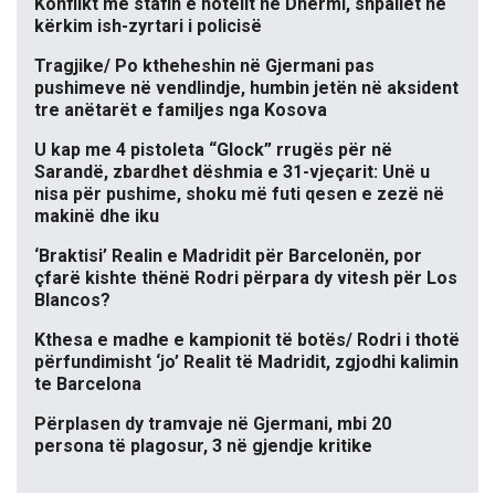
Konflikt me stafin e hotelit në Dhërmi, shpallet në
kërkim ish-zyrtari i policisë
Tragjike/ Po ktheheshin në Gjermani pas
pushimeve në vendlindje, humbin jetën në aksident
tre anëtarët e familjes nga Kosova
U kap me 4 pistoleta “Glock” rrugës për në
Sarandë, zbardhet dëshmia e 31-vjeçarit: Unë u
nisa për pushime, shoku më futi qesen e zezë në
makinë dhe iku
‘Braktisi’ Realin e Madridit për Barcelonën, por
çfarë kishte thënë Rodri përpara dy vitesh për Los
Blancos?
Kthesa e madhe e kampionit të botës/ Rodri i thotë
përfundimisht ‘jo’ Realit të Madridit, zgjodhi kalimin
te Barcelona
Përplasen dy tramvaje në Gjermani, mbi 20
persona të plagosur, 3 në gjendje kritike