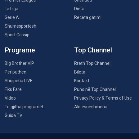
Premier League
Shëndeti
La Liga
Dieta
Serie A
Receta gatimi
Shumësportësh
Sport Gossip
Programe
Top Channel
Big Brother VIP
Rreth Top Channel
Për’puthen
Bileta
Shqipëria LIVE
Kontakt
Fiks Fare
Puno në Top Channel
Video
Privacy Policy & Terms of Use
Të gjitha programet
Aksesueshmëria
Guida TV