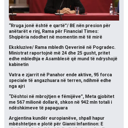
“Rruga jonë është e qartë”/ BE nën presion për
anëtarët e rinj, Rama për Financial Times:
Shqipëria ndodhet në momentin më të mirë
Ekskluzive/ Rama mbledh Qeverinë në Pogradec.
Ministrat raportojnë më 24 dhe 25 gusht, pritet
edhe mbledhja e Asamblesë që mund të ndryshojë
kabinetin
Vatra e zjarrit në Panahor ende aktive, 95 forca
speciale të angazhuara në terren, ndihmë edhe
nga ajri
“Dështoi në mbrojtjen e fëmijëve”, Meta gjobitet
me 567 milionë dollarë, shkon në 942 mln totali i
ndëshkimeve të papaguara
Argjentina kundër europianëve, shpall hapur
mbështetjen e plotë për Gianni Infantinon: E