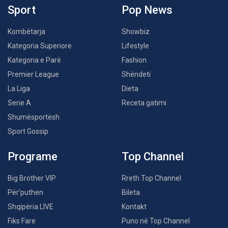
Sport
Pop News
Kombëtarja
Showbiz
Kategoria Superiore
Lifestyle
Kategoria e Parë
Fashion
Premier League
Shëndeti
La Liga
Dieta
Serie A
Receta gatimi
Shumësportësh
Sport Gossip
Programe
Top Channel
Big Brother VIP
Rreth Top Channel
Për’puthen
Bileta
Shqipëria LIVE
Kontakt
Fiks Fare
Puno në Top Channel