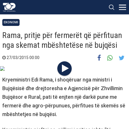
EKONOMI
Rama, pritje për fermerët që përfituan
nga skemat mbështetëse në bujqësi
27/03/2015 00:00
Kryeministri Edi Rama, i shoqëruar nga ministri i
Bujqësisë dhe drejtoresha e Agjencisë për Zhvillimin
Bujqësor e Rural, pati të enjten një darkë pune me
fermerë dhe agro-përpunues, përfitues të skemës së
mbështetjes në bujqësi.