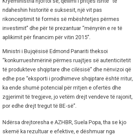
Kryeministria njoftoi se, qëllimi i pritjes ishte “të
ndaheshin historitë e suksesit, një vit pas
rikonceptimit të formës së mbështetjes përmes
investimit” dhe për të prezantuar “mënyrën e re të
aplikimit për financim për vitin 2015”.
Ministri i Bujqësisë Edmond Panariti theksoi
“konkurrueshmërinë përmes ruajtjes së autenticitetit
të produkteve shqiptare dhe cilësisë” dhe nënvizoi që
edhe pse “eksporti i prodhimeve shqiptare është rritur,
ka ende shumë potencial për rritjen e ofertës dhe
zgjerimit të tregjeve, jo vetëm drejt vendeve të rajonit,
por edhe drejt tregut të BE-së”.
Ndërsa drejtoresha e AZHBR, Suela Popa, tha se kjo
skemë ka rezultuar e efektive, e dëshmuar nga