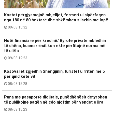
Kostot përgjysmojnë mbjelljet, fermeri ul sipërfaqen
nga 180 në 80 hektarë dhe shkëmben silazhin me lopë
09/08 15:32
Notë financiare për kredinë/ Byrotë private mbledhin
të dhëna, huamarrësit korrektë përfitojnë norma më
të ulëta
09/08 12:23
Kosovarët zgjedhin Shëngjinin, turistët u rritën me 5
për qind këtë vit
08/08 15:28
Puna me pasaportë digjitale, punëdhënësit detyrohen
të publikojnë pagën në çdo njoftim për vendet e lira
08/08 15:23