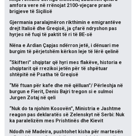
amfora vere në rrënojat 2100-vjeçare pranë
brigjeve të Siçilisë
Gjermania paralajmëron rikthimin e emigrantëve
drejt Italisë dhe Greqisë, ja çfarë ndryshon pas
hyrjes në fuqi të paktit të ri të BE-së
Nëna e Ardian Çapjas ndërron jetë, i dënuari me
burgim të përjetshëm kërkon leje të lërë qelinë
“Skifteri” shqiptar që hyri mes flakëve, historia e
shqiptarit që rrezikoi jetën për të shpëtuar
shtëpitë në Psatha të Greqisë
“Më ftuan për kafe dhe më qëlluan”/ Përleshja në
burgun e Fierit, Denis Bajri tregon si e sulmoi
Jurgen Zotaj në qeli
“Nuk do ta njohim Kosovën”, Ministria e Jashtme
reagon pas deklaratës së Zelenskyt në Serbi: Nuk
ka paralelizëm mes Prishtinës dhe Kievit
Ndodh në Madeira, pushtohet kisha për martesën