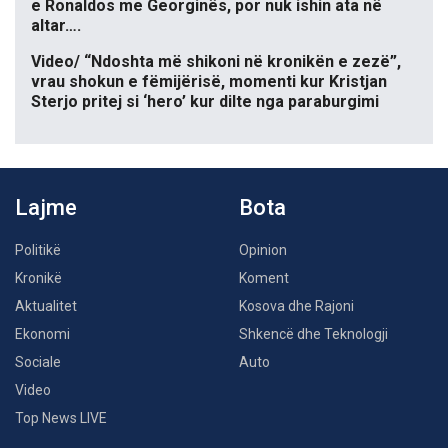
e Ronaldos me Georginës, por nuk ishin ata në
altar….
Video/ “Ndoshta më shikoni në kronikën e zezë”,
vrau shokun e fëmijërisë, momenti kur Kristjan
Sterjo pritej si ‘hero’ kur dilte nga paraburgimi
Lajme
Bota
Politikë
Opinion
Kronikë
Koment
Aktualitet
Kosova dhe Rajoni
Ekonomi
Shkencë dhe Teknologji
Sociale
Auto
Video
Top News LIVE