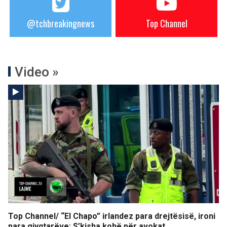
@tchbreakingnews
Top Channel
Video »
Top Channel/ “El Chapo” irlandez para drejtësisë, ironi
para gjyqtarëve: S’kisha kohë për avokat