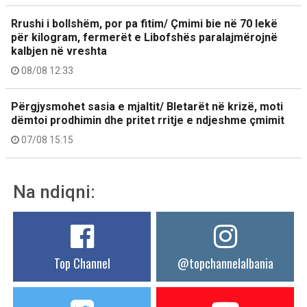
Rrushi i bollshëm, por pa fitim/ Çmimi bie në 70 lekë
për kilogram, fermerët e Libofshës paralajmërojnë
kalbjen në vreshta
08/08 12:33
Përgjysmohet sasia e mjaltit/ Bletarët në krizë, moti
dëmtoi prodhimin dhe pritet rritje e ndjeshme çmimit
07/08 15:15
Na ndiqni:
Top Channel
@topchannelalbania