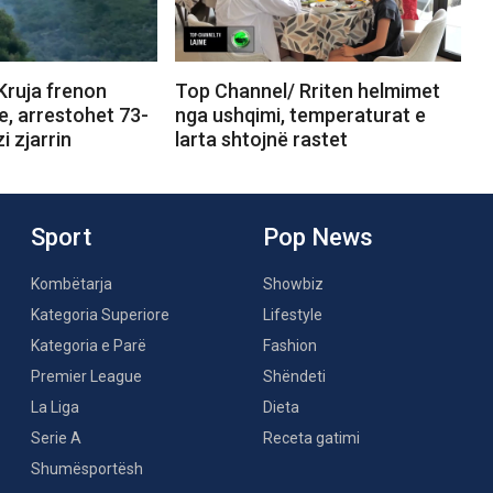
Kruja frenon
Top Channel/ Rriten helmimet
ve, arrestohet 73-
nga ushqimi, temperaturat e
i zjarrin
larta shtojnë rastet
Sport
Pop News
Kombëtarja
Showbiz
Kategoria Superiore
Lifestyle
Kategoria e Parë
Fashion
Premier League
Shëndeti
La Liga
Dieta
Serie A
Receta gatimi
Shumësportësh