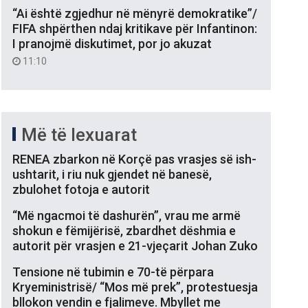
“Ai është zgjedhur në mënyrë demokratike”/
FIFA shpërthen ndaj kritikave për Infantinon:
I pranojmë diskutimet, por jo akuzat
11:10
Më të lexuarat
RENEA zbarkon në Korçë pas vrasjes së ish-
ushtarit, i riu nuk gjendet në banesë,
zbulohet fotoja e autorit
“Më ngacmoi të dashurën”, vrau me armë
shokun e fëmijërisë, zbardhet dëshmia e
autorit për vrasjen e 21-vjeçarit Johan Zuko
Tensione në tubimin e 70-të përpara
Kryeministrisë/ “Mos më prek”, protestuesja
bllokon vendin e fjalimeve. Mbyllet me