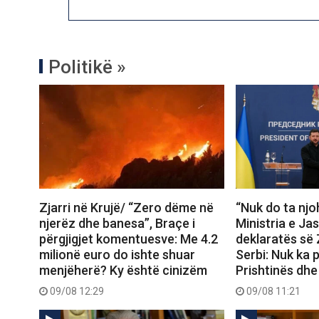
Politikë »
“Nuk do ta nj
Zjarri në Krujë/ “Zero dëme në
Ministria e J
njerëz dhe banesa”, Braçe i
deklaratës së 
përgjigjet komentuesve: Me 4.2
Serbi: Nuk ka 
milionë euro do ishte shuar
Prishtinës dhe
menjëherë? Ky është cinizëm
09/08 11:21
09/08 12:29