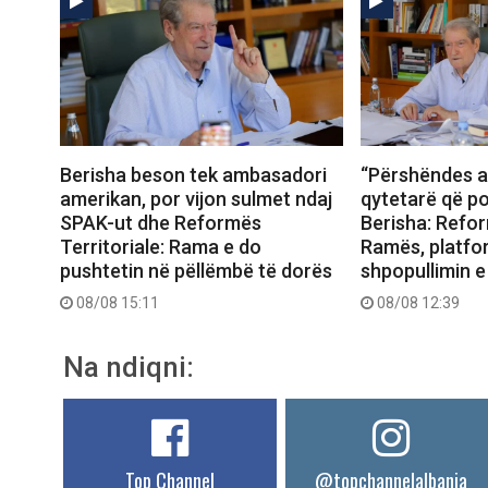
Berisha beson tek ambasadori
“Përshëndes a
amerikan, por vijon sulmet ndaj
qytetarë që po
SPAK-ut dhe Reformës
Berisha: Refor
Territoriale: Rama e do
Ramës, platfo
pushtetin në pëllëmbë të dorës
shpopullimin e
08/08 15:11
08/08 12:39
Na ndiqni:
Top Channel
@topchannelalbania