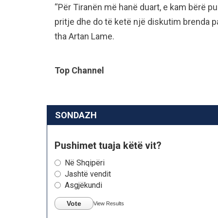
“Për Tiranën më hanë duart, e kam bërë publ
pritje dhe do të ketë një diskutim brenda p
tha Artan Lame.
Top Channel
SONDAZH
Pushimet tuaja këtë vit?
Në Shqipëri
Jashtë vendit
Asgjëkundi
Vote
View Results