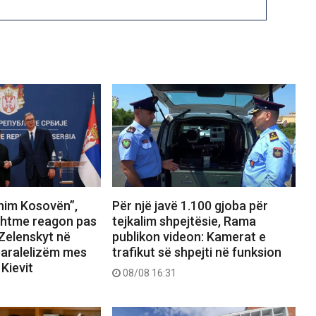
ohim Kosovën”,
Për një javë 1.100 gjoba për
ashtme reagon pas
tejkalim shpejtësie, Rama
Zelenskyt në
publikon videon: Kamerat e
paralelizëm mes
trafikut së shpejti në funksion
 Kievit
08/08 16:31