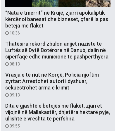
“Nata e tmerrit” në Krujë, zjarri apokaliptik
kërcënoi banesat dhe bizneset, çfarë la pas
beteja me flakët
10:36
Thatësira rekord zbulon anijet naziste të
Luftës së Dytë Botërore në Danub, dalin në
sipërfaqe edhe municione të pashpërthyera
08:13
Vrasja e të riut në Korçë, Policia njoftim
zyrtar: Arrestohet autori i dyshuar,
sekuestrohet arma e krimit
09:13
Dita e gjashtë e betejës me flakët, zjarret
vijojnë në Mallakastër, dhjetëra hektarë pyje,
ullishte e vreshta të përfshira
09:55