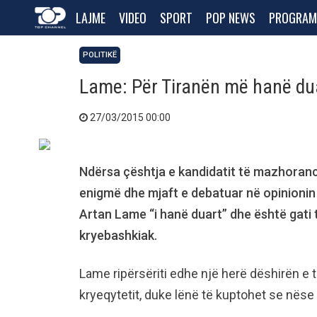
LAJME
VIDEO
SPORT
POP NEWS
PROGRAM
POLITIKË
Lame: Për Tiranën më hanë du
27/03/2015 00:00
Ndërsa çështja e kandidatit të mazhoran
enigmë dhe mjaft e debatuar në opinionin 
Artan Lame “i hanë duart” dhe është gati 
kryebashkiak.
Lame ripërsëriti edhe një herë dëshirën e ti
kryeqytetit, duke lënë të kuptohet se nëse 