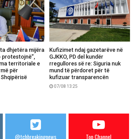
ta dhjetëra mijëra
Kufizimet ndaj gazetarëve në
 protestojnë”,
GJKKO, PD del kundër
ma territoriale e
rregullores së re: Siguria nuk
rmë për
mund të përdoret për të
 Shqipërisë
kufizuar transparencën
07/08 13:25
@tchbreakingnews
Top Channel