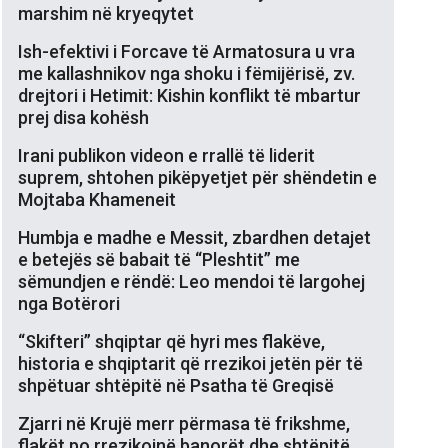
marshim në kryeqytet
Ish-efektivi i Forcave të Armatosura u vra
me kallashnikov nga shoku i fëmijërisë, zv.
drejtori i Hetimit: Kishin konflikt të mbartur
prej disa kohësh
Irani publikon videon e rrallë të liderit
suprem, shtohen pikëpyetjet për shëndetin e
Mojtaba Khameneit
Humbja e madhe e Messit, zbardhen detajet
e betejës së babait të “Pleshtit” me
sëmundjen e rëndë: Leo mendoi të largohej
nga Botërori
“Skifteri” shqiptar që hyri mes flakëve,
historia e shqiptarit që rrezikoi jetën për të
shpëtuar shtëpitë në Psatha të Greqisë
Zjarri në Krujë merr përmasa të frikshme,
flakët po rrezikojnë banorët dhe shtëpitë,