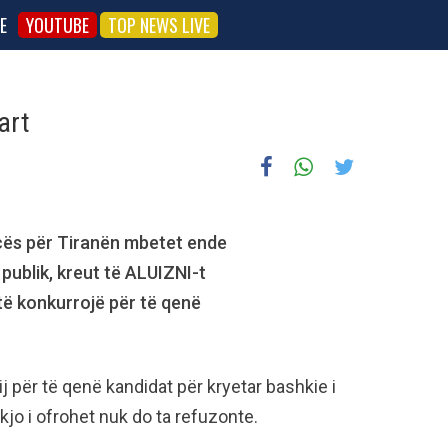
E
YOUTUBE
TOP NEWS LIVE
art
cës për Tiranën mbetet ende
publik, kreut të ALUIZNI-t
të konkurrojë për të qenë
j për të qenë kandidat për kryetar bashkie i
kjo i ofrohet nuk do ta refuzonte.