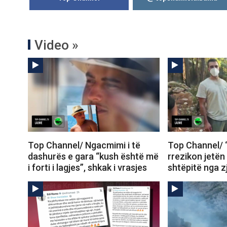
Video »
Top Channel/ Ngacmimi i të
Top Channel/ “
dashurës e gara “kush është më
rrezikon jetën
i forti i lagjes”, shkak i vrasjes
shtëpitë nga zj