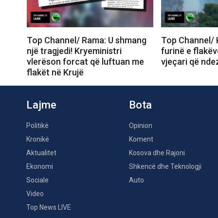
Top Channel/ Rama: U shmang
Top Channel/ 
një tragjedi! Kryeministri
furinë e flakë
vlerëson forcat që luftuan me
vjeçari që ndez
flakët në Krujë
Lajme
Bota
Politikë
Opinion
Kronikë
Koment
Aktualitet
Kosova dhe Rajoni
Ekonomi
Shkencë dhe Teknologji
Sociale
Auto
Video
Top News LIVE