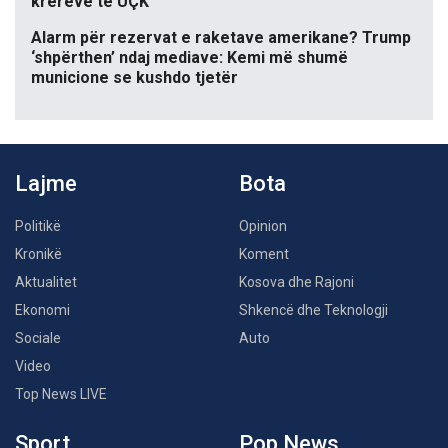
krerëve të UÇK
Alarm për rezervat e raketave amerikane? Trump
‘shpërthen’ ndaj mediave: Kemi më shumë
municione se kushdo tjetër
Lajme
Bota
Politikë
Opinion
Kronikë
Koment
Aktualitet
Kosova dhe Rajoni
Ekonomi
Shkencë dhe Teknologji
Sociale
Auto
Video
Top News LIVE
Sport
Pop News