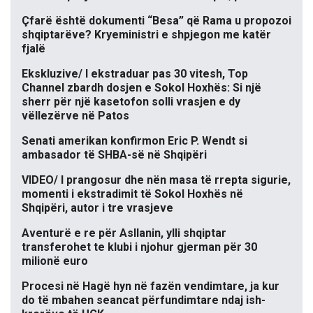
Çfarë është dokumenti “Besa” që Rama u propozoi
shqiptarëve? Kryeministri e shpjegon me katër
fjalë
Ekskluzive/ I ekstraduar pas 30 vitesh, Top
Channel zbardh dosjen e Sokol Hoxhës: Si një
sherr për një kasetofon solli vrasjen e dy
vëllezërve në Patos
Senati amerikan konfirmon Eric P. Wendt si
ambasador të SHBA-së në Shqipëri
VIDEO/ I prangosur dhe nën masa të rrepta sigurie,
momenti i ekstradimit të Sokol Hoxhës në
Shqipëri, autor i tre vrasjeve
Aventurë e re për Asllanin, ylli shqiptar
transferohet te klubi i njohur gjerman për 30
milionë euro
Procesi në Hagë hyn në fazën vendimtare, ja kur
do të mbahen seancat përfundimtare ndaj ish-