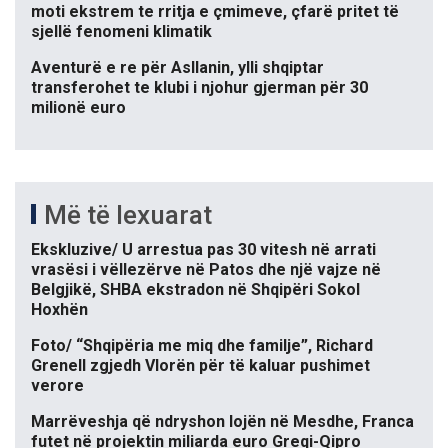
moti ekstrem te rritja e çmimeve, çfarë pritet të
sjellë fenomeni klimatik
Aventurë e re për Asllanin, ylli shqiptar
transferohet te klubi i njohur gjerman për 30
milionë euro
Më të lexuarat
Ekskluzive/ U arrestua pas 30 vitesh në arrati
vrasësi i vëllezërve në Patos dhe një vajze në
Belgjikë, SHBA ekstradon në Shqipëri Sokol
Hoxhën
Foto/ “Shqipëria me miq dhe familje”, Richard
Grenell zgjedh Vlorën për të kaluar pushimet
verore
Marrëveshja që ndryshon lojën në Mesdhe, Franca
futet në projektin miliarda euro Greqi-Qipro