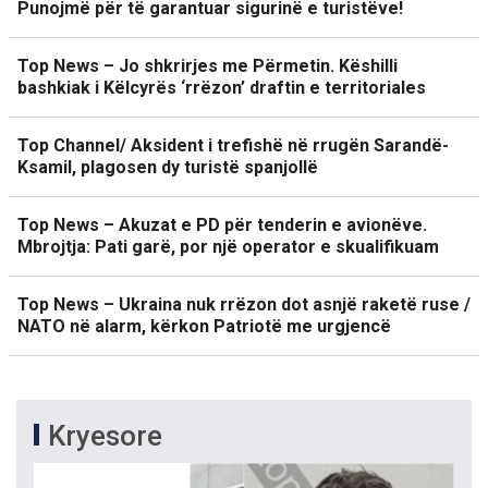
Punojmë për të garantuar sigurinë e turistëve!
Top News – Jo shkrirjes me Përmetin. Këshilli
bashkiak i Këlcyrës ‘rrëzon’ draftin e territoriales
Top Channel/ Aksident i trefishë në rrugën Sarandë-
Ksamil, plagosen dy turistë spanjollë
Top News – Akuzat e PD për tenderin e avionëve.
Mbrojtja: Pati garë, por një operator e skualifikuam
Top News – Ukraina nuk rrëzon dot asnjë raketë ruse /
NATO në alarm, kërkon Patriotë me urgjencë
Kryesore