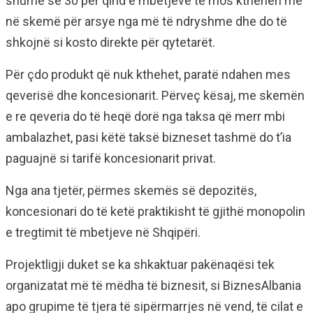
shumë se 30 për qind e mbetjeve të mos kthehen më
në skemë për arsye nga më të ndryshme dhe do të
shkojnë si kosto direkte për qytetarët.
Për çdo produkt që nuk kthehet, paratë ndahen mes
qeverisë dhe koncesionarit. Përveç kësaj, me skemën
e re qeveria do të heqë dorë nga taksa që merr mbi
ambalazhet, pasi këtë taksë bizneset tashmë do t’ia
paguajnë si tarifë koncesionarit privat.
Nga ana tjetër, përmes skemës së depozitës,
koncesionari do të ketë praktikisht të gjithë monopolin
e tregtimit të mbetjeve në Shqipëri.
Projektligji duket se ka shkaktuar pakënaqësi tek
organizatat më të mëdha të biznesit, si BiznesAlbania
apo grupime të tjera të sipërmarrjes në vend, të cilat e