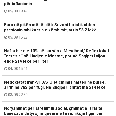
për inflacionin
05/08 19:47
Euro në pikën më të ulët/ Sezoni turistik shton
presionin mbi kursin e këmbimit, arrin 93.2 lekë
05/08 15:28
Nafta bie me 10% në bursën e Mesdheut/ Reflektohet
“qetësia” në Lindjen e Mesme, por në Shqipëri vijon
ende 214 lekë për litër
04/08 15:46
Negociatat Iran-SHBA/ Ulet çmimi i naftës në bursë,
arrin në 78$ për fuçi. Në Shqipëri shitet me 214 lekë
03/08 22:50
Ndryshimet për strehimin social, çmimet e larta të
banesave detyrojnë qeverinë të rishikojë ligjin për