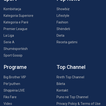
Kombëtarja
Showbiz
Kategoria Superiore
Lifestyle
Kategoria e Parë
Fashion
Premier League
Shëndeti
La Liga
Dieta
Serie A
Receta gatimi
Shumësportësh
Sport Gossip
Programe
Top Channel
Big Brother VIP
Rreth Top Channel
Për’puthen
Bileta
Shqipëria LIVE
Kontakt
Fiks Fare
Puno në Top Channel
Video
Privacy Policy & Terms of Use