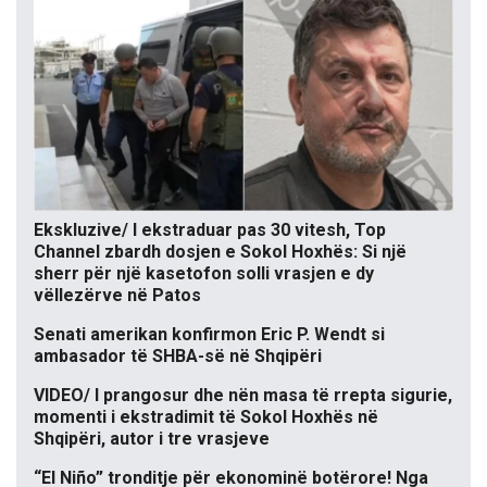
Ekskluzive/ I ekstraduar pas 30 vitesh, Top
Channel zbardh dosjen e Sokol Hoxhës: Si një
sherr për një kasetofon solli vrasjen e dy
vëllezërve në Patos
Senati amerikan konfirmon Eric P. Wendt si
ambasador të SHBA-së në Shqipëri
VIDEO/ I prangosur dhe nën masa të rrepta sigurie,
momenti i ekstradimit të Sokol Hoxhës në
Shqipëri, autor i tre vrasjeve
“El Niño” tronditje për ekonominë botërore! Nga