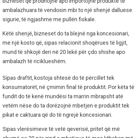
bizneset që prodhojnë apo importojnë produkte të
ambalazhuara të vendosin mbi to një shenjë dalluese
sigurie, të ngjashme me pullën fiskale.
Këtë shenjë, bizneset do ta blejnë nga koncesionari,
me një kosto që, sipas relacionit shoqërues të ligjit,
mund të shkojë deri në 20 lekë për çdo shishe apo
ambalazh të riciklueshëm.
Sipas draftit, kostoja shtesë do të përcillet tek
konsumatorët, në çmimin final të produktit. Por këta të
fundit do të kenë mundësi ta marrin mbrapsht atë
vetëm nëse do ta dorëzojnë mbetjen e produktit tek
pikat e caktuara që do të ngrejë koncesionari.
Sipas vlerësimeve të vetë qeverisë, pritet që më