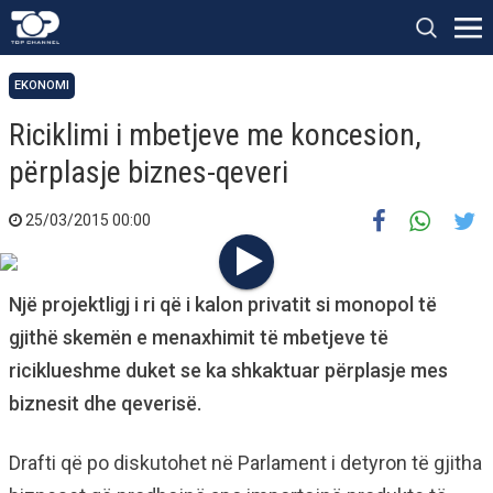
EKONOMI
Riciklimi i mbetjeve me koncesion,
përplasje biznes-qeveri
25/03/2015 00:00
Një projektligj i ri që i kalon privatit si monopol të
gjithë skemën e menaxhimit të mbetjeve të
riciklueshme duket se ka shkaktuar përplasje mes
biznesit dhe qeverisë.
Drafti që po diskutohet në Parlament i detyron të gjitha