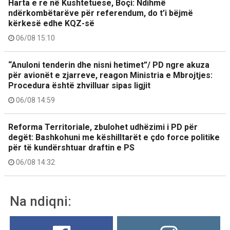
Harta e re në Kushtetuese, Boçi: Ndihmë
ndërkombëtarëve për referendum, do t’i bëjmë
kërkesë edhe KQZ-së
06/08 15:10
“Anuloni tenderin dhe nisni hetimet”/ PD ngre akuza
për avionët e zjarreve, reagon Ministria e Mbrojtjes:
Procedura është zhvilluar sipas ligjit
06/08 14:59
Reforma Territoriale, zbulohet udhëzimi i PD për
degët: Bashkohuni me këshilltarët e çdo force politike
për të kundërshtuar draftin e PS
06/08 14:32
Na ndiqni: