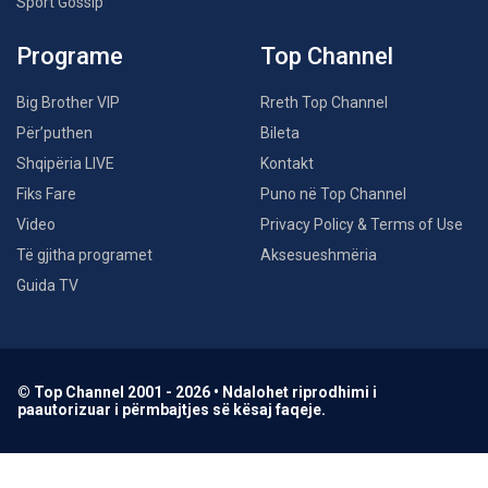
Sport Gossip
Programe
Top Channel
Big Brother VIP
Rreth Top Channel
Për’puthen
Bileta
Shqipëria LIVE
Kontakt
Fiks Fare
Puno në Top Channel
Video
Privacy Policy & Terms of Use
Të gjitha programet
Aksesueshmëria
Guida TV
© Top Channel 2001 - 2026 • Ndalohet riprodhimi i
paautorizuar i përmbajtjes së kësaj faqeje.