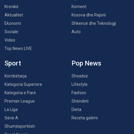
Kronikë
Koment
Aktualitet
Kosova dhe Rajoni
Ekonomi
Shkencë dhe Teknologji
Sociale
Auto
Video
Top News LIVE
Sport
Pop News
Kombëtarja
Showbiz
Kategoria Superiore
Lifestyle
Kategoria e Parë
Fashion
Premier League
Shëndeti
La Liga
Dieta
Serie A
Receta gatimi
Shumësportësh