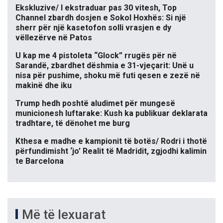
Ekskluzive/ I ekstraduar pas 30 vitesh, Top
Channel zbardh dosjen e Sokol Hoxhës: Si një
sherr për një kasetofon solli vrasjen e dy
vëllezërve në Patos
U kap me 4 pistoleta “Glock” rrugës për në
Sarandë, zbardhet dëshmia e 31-vjeçarit: Unë u
nisa për pushime, shoku më futi qesen e zezë në
makinë dhe iku
Trump hedh poshtë aludimet për mungesë
municionesh luftarake: Kush ka publikuar deklarata
tradhtare, të dënohet me burg
Kthesa e madhe e kampionit të botës/ Rodri i thotë
përfundimisht ‘jo’ Realit të Madridit, zgjodhi kalimin
te Barcelona
Më të lexuarat