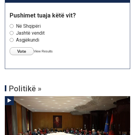
Pushimet tuaja këtë vit?
Në Shqipëri
Jashtë vendit
Asgjëkundi
Vote
View Results
Politikë »