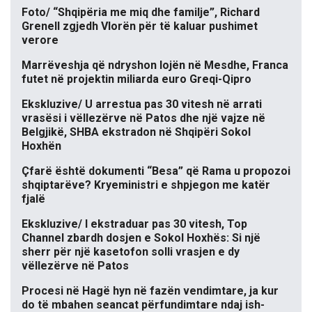
Foto/ “Shqipëria me miq dhe familje”, Richard
Grenell zgjedh Vlorën për të kaluar pushimet
verore
Marrëveshja që ndryshon lojën në Mesdhe, Franca
futet në projektin miliarda euro Greqi-Qipro
Ekskluzive/ U arrestua pas 30 vitesh në arrati
vrasësi i vëllezërve në Patos dhe një vajze në
Belgjikë, SHBA ekstradon në Shqipëri Sokol
Hoxhën
Çfarë është dokumenti “Besa” që Rama u propozoi
shqiptarëve? Kryeministri e shpjegon me katër
fjalë
Ekskluzive/ I ekstraduar pas 30 vitesh, Top
Channel zbardh dosjen e Sokol Hoxhës: Si një
sherr për një kasetofon solli vrasjen e dy
vëllezërve në Patos
Procesi në Hagë hyn në fazën vendimtare, ja kur
do të mbahen seancat përfundimtare ndaj ish-