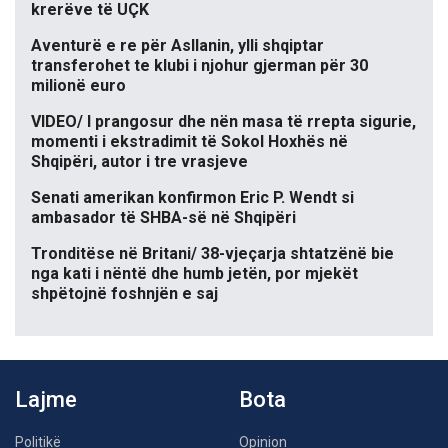
krerëve të UÇK
Aventurë e re për Asllanin, ylli shqiptar
transferohet te klubi i njohur gjerman për 30
milionë euro
VIDEO/ I prangosur dhe nën masa të rrepta sigurie,
momenti i ekstradimit të Sokol Hoxhës në
Shqipëri, autor i tre vrasjeve
Senati amerikan konfirmon Eric P. Wendt si
ambasador të SHBA-së në Shqipëri
Tronditëse në Britani/ 38-vjeçarja shtatzënë bie
nga kati i nëntë dhe humb jetën, por mjekët
shpëtojnë foshnjën e saj
Lajme
Bota
Politikë
Opinion