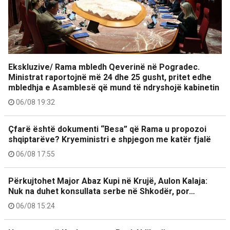
Ekskluzive/ Rama mbledh Qeverinë në Pogradec.
Ministrat raportojnë më 24 dhe 25 gusht, pritet edhe
mbledhja e Asamblesë që mund të ndryshojë kabinetin
06/08 19:32
Çfarë është dokumenti “Besa” që Rama u propozoi
shqiptarëve? Kryeministri e shpjegon me katër fjalë
06/08 17:55
Përkujtohet Major Abaz Kupi në Krujë, Aulon Kalaja:
Nuk na duhet konsullata serbe në Shkodër, por…
06/08 15:24