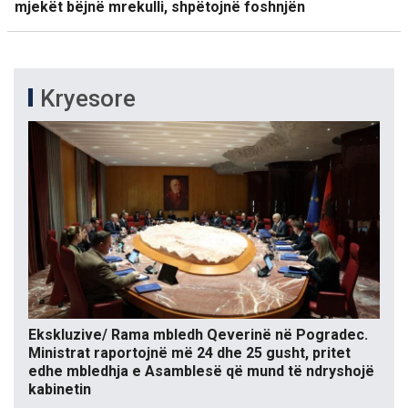
mjekët bëjnë mrekulli, shpëtojnë foshnjën
Kryesore
Ekskluzive/ Rama mbledh Qeverinë në Pogradec.
Ministrat raportojnë më 24 dhe 25 gusht, pritet
edhe mbledhja e Asamblesë që mund të ndryshojë
kabinetin