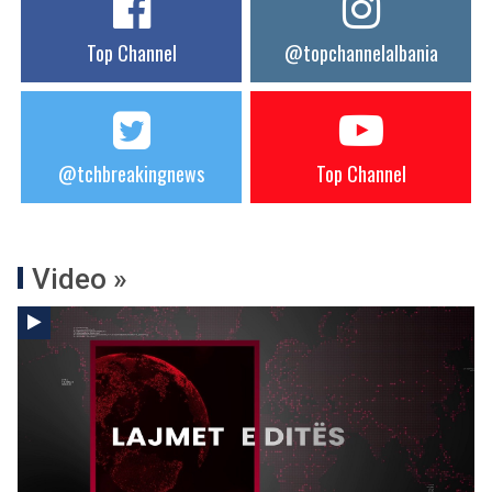
Top Channel
@topchannelalbania
@tchbreakingnews
Top Channel
Video »