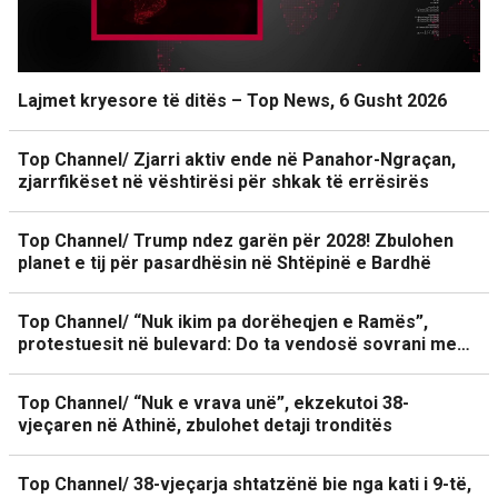
Lajmet kryesore të ditës – Top News, 6 Gusht 2026
Top Channel/ Zjarri aktiv ende në Panahor-Ngraçan,
zjarrfikëset në vështirësi për shkak të errësirës
Top Channel/ Trump ndez garën për 2028! Zbulohen
planet e tij për pasardhësin në Shtëpinë e Bardhë
Top Channel/ “Nuk ikim pa dorëheqjen e Ramës”,
protestuesit në bulevard: Do ta vendosë sovrani me…
Top Channel/ “Nuk e vrava unë”, ekzekutoi 38-
vjeçaren në Athinë, zbulohet detaji tronditës
Top Channel/ 38-vjeçarja shtatzënë bie nga kati i 9-të,