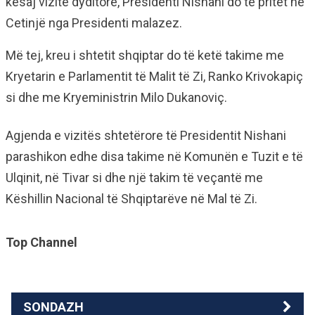
kësaj vizite dyditore, Presidenti Nishani do të pritet në
Cetinjë nga Presidenti malazez.
Më tej, kreu i shtetit shqiptar do të ketë takime me
Kryetarin e Parlamentit të Malit të Zi, Ranko Krivokapiç
si dhe me Kryeministrin Milo Dukanoviç.
Agjenda e vizitës shtetërore të Presidentit Nishani
parashikon edhe disa takime në Komunën e Tuzit e të
Ulqinit, në Tivar si dhe një takim të veçantë me
Këshillin Nacional të Shqiptarëve në Mal të Zi.
Top Channel
SONDAZH