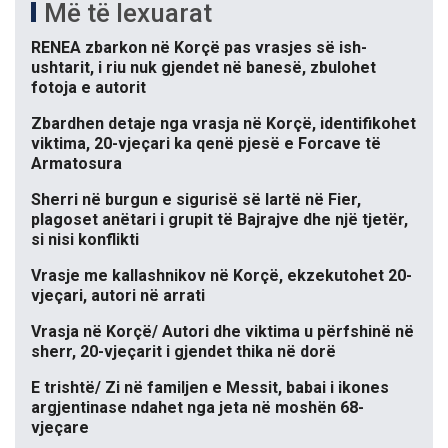
Më të lexuarat
RENEA zbarkon në Korçë pas vrasjes së ish-
ushtarit, i riu nuk gjendet në banesë, zbulohet
fotoja e autorit
Zbardhen detaje nga vrasja në Korçë, identifikohet
viktima, 20-vjeçari ka qenë pjesë e Forcave të
Armatosura
Sherri në burgun e sigurisë së lartë në Fier,
plagoset anëtari i grupit të Bajrajve dhe një tjetër,
si nisi konflikti
Vrasje me kallashnikov në Korçë, ekzekutohet 20-
vjeçari, autori në arrati
Vrasja në Korçë/ Autori dhe viktima u përfshinë në
sherr, 20-vjeçarit i gjendet thika në dorë
E trishtë/ Zi në familjen e Messit, babai i ikones
argjentinase ndahet nga jeta në moshën 68-
vjeçare