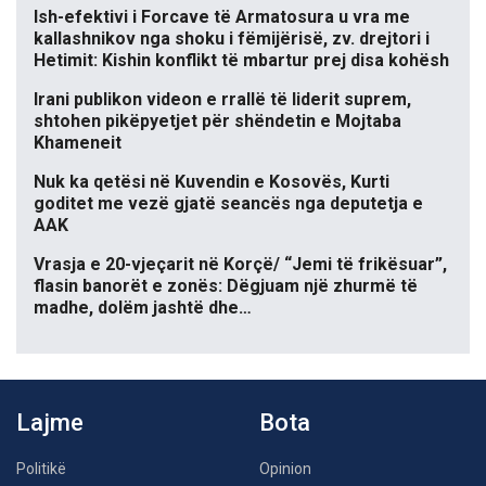
Ish-efektivi i Forcave të Armatosura u vra me
kallashnikov nga shoku i fëmijërisë, zv. drejtori i
Hetimit: Kishin konflikt të mbartur prej disa kohësh
Irani publikon videon e rrallë të liderit suprem,
shtohen pikëpyetjet për shëndetin e Mojtaba
Khameneit
Nuk ka qetësi në Kuvendin e Kosovës, Kurti
goditet me vezë gjatë seancës nga deputetja e
AAK
Vrasja e 20-vjeçarit në Korçë/ “Jemi të frikësuar”,
flasin banorët e zonës: Dëgjuam një zhurmë të
madhe, dolëm jashtë dhe…
Lajme
Bota
Politikë
Opinion