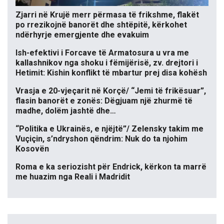
Zjarri në Krujë merr përmasa të frikshme, flakët
po rrezikojnë banorët dhe shtëpitë, kërkohet
ndërhyrje emergjente dhe evakuim
Ish-efektivi i Forcave të Armatosura u vra me
kallashnikov nga shoku i fëmijërisë, zv. drejtori i
Hetimit: Kishin konflikt të mbartur prej disa kohësh
Vrasja e 20-vjeçarit në Korçë/ “Jemi të frikësuar”,
flasin banorët e zonës: Dëgjuam një zhurmë të
madhe, dolëm jashtë dhe…
“Politika e Ukrainës, e njëjtë”/ Zelensky takim me
Vuçiçin, s’ndryshon qëndrim: Nuk do ta njohim
Kosovën
Roma e ka seriozisht për Endrick, kërkon ta marrë
me huazim nga Reali i Madridit