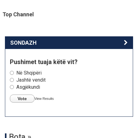
Top Channel
SONDAZH
Pushimet tuaja këtë vit?
Në Shqipëri
Jashtë vendit
Asgjëkundi
Vote
View Results
Bota »