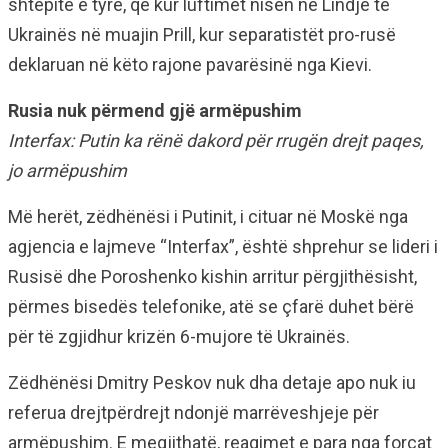
shtëpitë e tyre, që kur luftimet nisën në Lindje të
Ukrainës në muajin Prill, kur separatistët pro-rusë
deklaruan në këto rajone pavarësinë nga Kievi.
Rusia nuk përmend gjë armëpushim
Interfax: Putin ka rënë dakord për rrugën drejt paqes,
jo armëpushim
Më herët, zëdhënësi i Putinit, i cituar në Moskë nga
agjencia e lajmeve “Interfax”, është shprehur se lideri i
Rusisë dhe Poroshenko kishin arritur përgjithësisht,
përmes bisedës telefonike, atë se çfarë duhet bërë
për të zgjidhur krizën 6-mujore të Ukrainës.
Zëdhënësi Dmitry Peskov nuk dha detaje apo nuk iu
referua drejtpërdrejt ndonjë marrëveshjeje për
armëpushim. E megjithatë, reagimet e para nga forcat