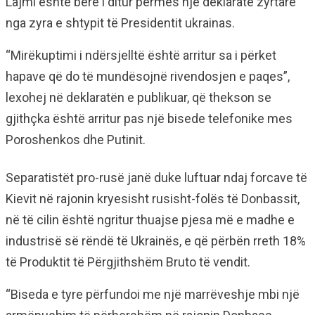
Lajmi është bërë i ditur përmes një deklarate zyrtare
nga zyra e shtypit të Presidentit ukrainas.
“Mirëkuptimi i ndërsjelltë është arritur sa i përket
hapave që do të mundësojnë rivendosjen e paqes”,
lexohej në deklaratën e publikuar, që thekson se
gjithçka është arritur pas një bisede telefonike mes
Poroshenkos dhe Putinit.
Separatistët pro-rusë janë duke luftuar ndaj forcave të
Kievit në rajonin kryesisht rusisht-folës të Donbassit,
në të cilin është ngritur thuajse pjesa më e madhe e
industrisë së rëndë të Ukrainës, e që përbën rreth 18%
të Produktit të Përgjithshëm Bruto të vendit.
“Biseda e tyre përfundoi me një marrëveshje mbi një