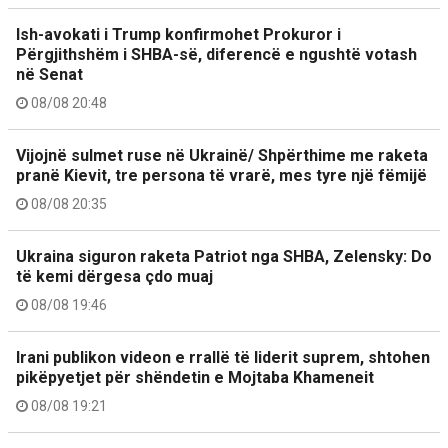
Ish-avokati i Trump konfirmohet Prokuror i
Përgjithshëm i SHBA-së, diferencë e ngushtë votash
në Senat
08/08 20:48
Vijojnë sulmet ruse në Ukrainë/ Shpërthime me raketa
pranë Kievit, tre persona të vrarë, mes tyre një fëmijë
08/08 20:35
Ukraina siguron raketa Patriot nga SHBA, Zelensky: Do
të kemi dërgesa çdo muaj
08/08 19:46
Irani publikon videon e rrallë të liderit suprem, shtohen
pikëpyetjet për shëndetin e Mojtaba Khameneit
08/08 19:21