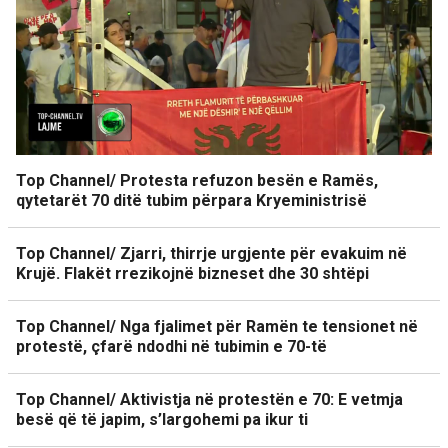
Top Channel/ Protesta refuzon besën e Ramës,
qytetarët 70 ditë tubim përpara Kryeministrisë
Top Channel/ Zjarri, thirrje urgjente për evakuim në
Krujë. Flakët rrezikojnë bizneset dhe 30 shtëpi
Top Channel/ Nga fjalimet për Ramën te tensionet në
protestë, çfarë ndodhi në tubimin e 70-të
Top Channel/ Aktivistja në protestën e 70: E vetmja
besë që të japim, s’largohemi pa ikur ti