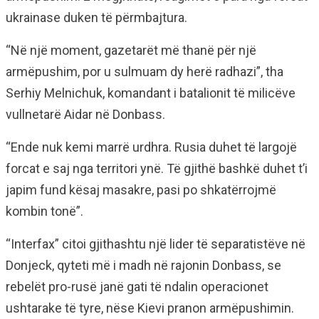
ukrainase duken të përmbajtura.
“Në një moment, gazetarët më thanë për një
armëpushim, por u sulmuam dy herë radhazi”, tha
Serhiy Melnichuk, komandant i batalionit të milicëve
vullnetarë Aidar në Donbass.
“Ende nuk kemi marrë urdhra. Rusia duhet të largojë
forcat e saj nga territori ynë. Të gjithë bashkë duhet t’i
japim fund kësaj masakre, pasi po shkatërrojmë
kombin tonë”.
“Interfax” citoi gjithashtu një lider të separatistëve në
Donjeck, qyteti më i madh në rajonin Donbass, se
rebelët pro-rusë janë gati të ndalin operacionet
ushtarake të tyre, nëse Kievi pranon armëpushimin.