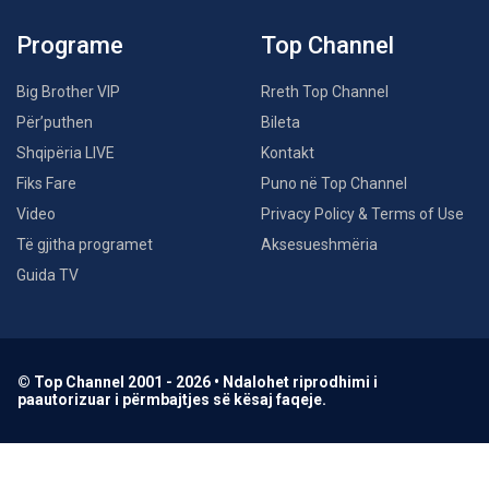
Programe
Top Channel
Big Brother VIP
Rreth Top Channel
Për’puthen
Bileta
Shqipëria LIVE
Kontakt
Fiks Fare
Puno në Top Channel
Video
Privacy Policy & Terms of Use
Të gjitha programet
Aksesueshmëria
Guida TV
© Top Channel 2001 - 2026 • Ndalohet riprodhimi i
paautorizuar i përmbajtjes së kësaj faqeje.