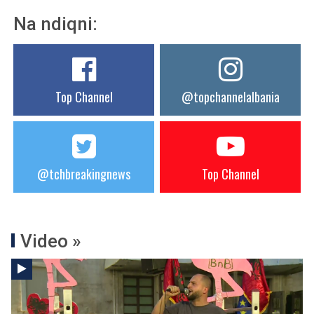
Na ndiqni:
Top Channel
@topchannelalbania
@tchbreakingnews
Top Channel
Video »