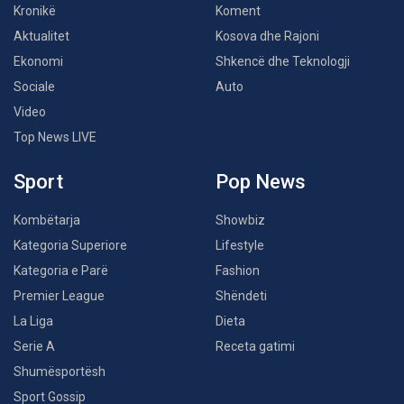
Kronikë
Koment
Aktualitet
Kosova dhe Rajoni
Ekonomi
Shkencë dhe Teknologji
Sociale
Auto
Video
Top News LIVE
Sport
Pop News
Kombëtarja
Showbiz
Kategoria Superiore
Lifestyle
Kategoria e Parë
Fashion
Premier League
Shëndeti
La Liga
Dieta
Serie A
Receta gatimi
Shumësportësh
Sport Gossip