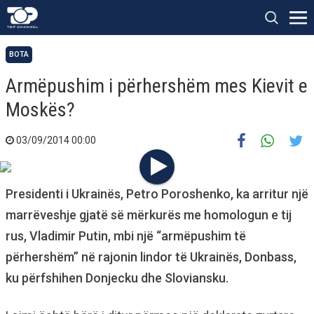
BOTA
Armëpushim i përhershëm mes Kievit e
Moskës?
03/09/2014 00:00
Presidenti i Ukrainës, Petro Poroshenko, ka arritur një
marrëveshje gjatë së mërkurës me homologun e tij
rus, Vladimir Putin, mbi një “armëpushim të
përhershëm” në rajonin lindor të Ukrainës, Donbass,
ku përfshihen Donjecku dhe Sloviansku.