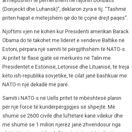
armëpushim të përhershëm në rajonin Donbass
(Donjeckt dhe Luhansk)”, deklaron zyra e tij. “Tashmë
priten hapat e mëtejshëm që do të çojnë drejt paqes”.
Njoftimi vjen në kohën kur Presidenti amerikan Barack
Obama do të takohet me liderët e vendeve Baltike në
Estoni, përpara një samiti të përgjithshëm të NATO-s.
Ai pritet të flasë gjatë së mërkurës në Talin me
Presidentët e Estonisë, Letonisë dhe Lituanisë, të treja
këto ish-republika sovjetike, të cilat janë bashkuar me
NATO-n një dekadë më parë.
Samiti i NATO-s në Uells pritet të mbështesë planin
për një forcë të kundërpërgjigjes së shpejtë. Më
shumë se 2600 civilë dhe luftëtarë kanë vdekur dhe
më shumë se 1 milion njerëz janë zhvendosur nga