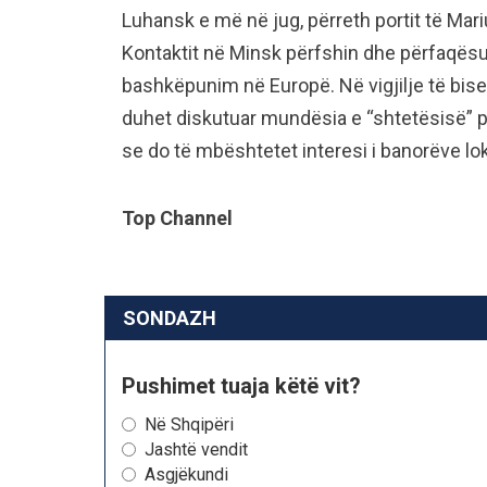
Luhansk e më në jug, përreth portit të Mariup
Kontaktit në Minsk përfshin dhe përfaqësu
bashkëpunim në Europë. Në vigjilje të bised
duhet diskutuar mundësia e “shtetësisë” për 
se do të mbështetet interesi i banorëve lok
Top Channel
SONDAZH
Pushimet tuaja këtë vit?
Në Shqipëri
Jashtë vendit
Asgjëkundi