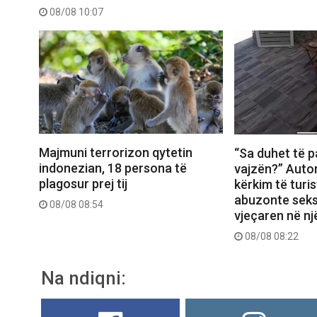
08/08 10:07
Majmuni terrorizon qytetin
“Sa duhet të p
indonezian, 18 persona të
vajzën?” Autor
plagosur prej tij
kërkim të turis
abuzonte seks
08/08 08:54
vjeçaren në nj
08/08 08:22
Na ndiqni: