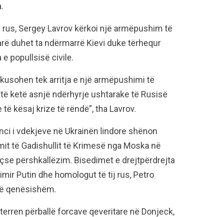
.
ëm rus, Sergey Lavrov kërkoi një armëpushim të
ë duhet ta ndërmarrë Kievi duke tërhequr
 e popullsisë civile.
usohen tek arritja e një armëpushimi të
ë ketë asnjë ndërhyrje ushtarake të Rusisë
të kësaj krize të rëndë”, tha Lavrov.
ilanci i vdekjeve në Ukrainën lindore shënon
mit të Gadishullit të Krimesë nga Moska në
eçse përshkallëzim. Bisedimet e drejtpërdrejta
imir Putin dhe homologut të tij rus, Petro
të qenësishëm.
r terren përballë forcave qeveritare në Donjeck,