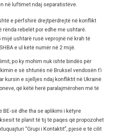
en në luftimet ndaj separatistëve.
të e përfshirë drejtpërdrejtë në konflikt
ë rënda rebelët por edhe me ushtarë.
5 mijë ushtarë rusë veprojnë në krah të
SHBA e ul këtë numër në 2 mijë.
imit, po ky mohim nuk ishte bindës për
kimin e së shtunës në Bruksel vendosën t’i
 kursin e sjelljes ndaj konfliktit në Ukrainë
ioneve, që këtë herë paralajmërohen më të
 BE-së dhe tha se aplikimi i këtyre
esit të planit të tij të paqes që propozohet
uajturi “Grupi i Kontaktit”, pjesë e të cilit