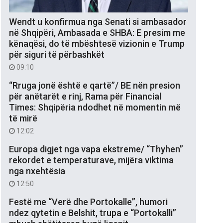
Wendt u konfirmua nga Senati si ambasador
në Shqipëri, Ambasada e SHBA: E presim me
kënaqësi, do të mbështesë vizionin e Trump
për siguri të përbashkët
09:10
“Rruga jonë është e qartë”/ BE nën presion
për anëtarët e rinj, Rama për Financial
Times: Shqipëria ndodhet në momentin më
të mirë
12:02
Europa digjet nga vapa ekstreme/ “Thyhen”
rekordet e temperaturave, mijëra viktima
nga nxehtësia
12:50
Festë me “Verë dhe Portokalle”, humori
ndez qytetin e Belshit, trupa e “Portokalli”