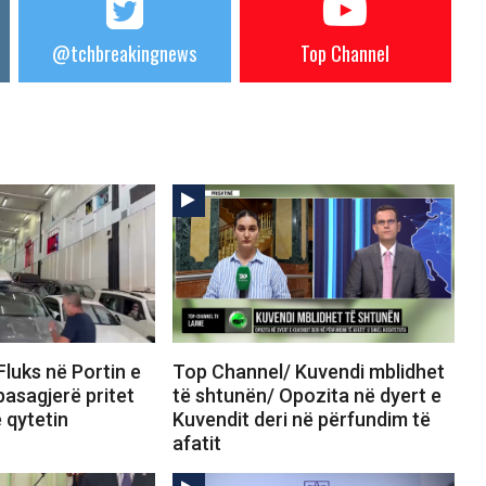
@tchbreakingnews
Top Channel
luks në Portin e
Top Channel/ Kuvendi mblidhet
pasagjerë pritet
të shtunën/ Opozita në dyert e
ë qytetin
Kuvendit deri në përfundim të
afatit