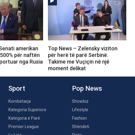
Senati amerikan
Top News – Zelensky viziton
 500% për naftën
për herë të parë Serbinë.
portuar nga Rusia
Takime me Vuçiçin në një
moment delikat
Sport
Pop News
Kombëtarja
Showbiz
Kategoria Superiore
Lifestyle
Kategoria e Parë
Fashion
Premier League
Shëndeti