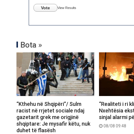
Vote
View Results
Bota »
“Kthehu në Shqipëri”/ Sulm
“Realiteti i ri k
racist në rrjetet sociale ndaj
Nxehtësia ekst
gazetarit grek me origjinë
sinjal alarmi p
shqiptare: Je mysafir këtu, nuk
08/08 09:48
duhet të flasësh