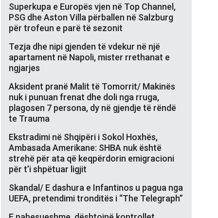
Superkupa e Europës vjen në Top Channel,
PSG dhe Aston Villa përballen në Salzburg
për trofeun e parë të sezonit
Tezja dhe nipi gjenden të vdekur në një
apartament në Napoli, mister rrethanat e
ngjarjes
Aksident pranë Malit të Tomorrit/ Makinës
nuk i punuan frenat dhe doli nga rruga,
plagosen 7 persona, dy në gjendje të rëndë
te Trauma
Ekstradimi në Shqipëri i Sokol Hoxhës,
Ambasada Amerikane: SHBA nuk është
strehë për ata që keqpërdorin emigracioni
për t’i shpëtuar ligjit
Skandal/ E dashura e Infantinos u pagua nga
UEFA, pretendimi tronditës i “The Telegraph”
E pabesueshme, dështojnë kontrollet