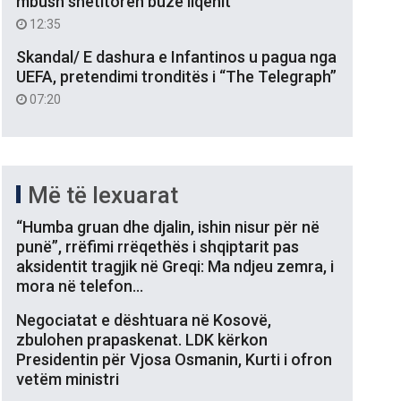
mbush shëtitoren buzë liqenit
12:35
Skandal/ E dashura e Infantinos u pagua nga
UEFA, pretendimi tronditës i “The Telegraph”
07:20
Më të lexuarat
“Humba gruan dhe djalin, ishin nisur për në
punë”, rrëfimi rrëqethës i shqiptarit pas
aksidentit tragjik në Greqi: Ma ndjeu zemra, i
mora në telefon…
Negociatat e dështuara në Kosovë,
zbulohen prapaskenat. LDK kërkon
Presidentin për Vjosa Osmanin, Kurti i ofron
vetëm ministri