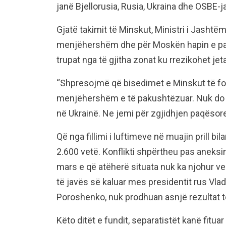
janë Bjellorusia, Rusia, Ukraina dhe OSBE-ja
Gjatë takimit të Minskut, Ministri i Jasht
menjëhershëm dhe për Moskën hapin e par
trupat nga të gjitha zonat ku rrezikohet jeta
“Shpresojmë që bisedimet e Minskut të fok
menjëhershëm e të pakushtëzuar. Nuk do t
në Ukrainë. Ne jemi për zgjidhjen paqësore 
Që nga fillimi i luftimeve në muajin prill b
2.600 vetë. Konflikti shpërtheu pas aneksi
mars e që atëherë situata nuk ka njohur v
të javës së kaluar mes presidentit rus Vlad
Poroshenko, nuk prodhuan asnjë rezultat 
Këto ditët e fundit, separatistët kanë fitua