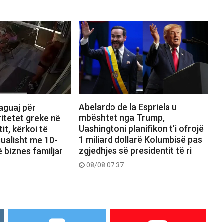
Abelardo de la Espriela u
aguaj për
mbështet nga Trump,
itetet greke në
Uashingtoni planifikon t’i ofrojë
tit, kërkoi të
1 miliard dollarë Kolumbisë pas
ualisht me 10-
zgjedhjes së presidentit të ri
ë biznes familjar
08/08 07:37