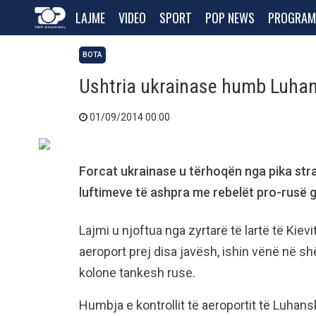
LAJME
VIDEO
SPORT
POP NEWS
PROGRAM
BOTA
Ushtria ukrainase humb Luha
01/09/2014 00:00
Forcat ukrainase u tërhoqën nga pika stra
luftimeve të ashpra me rebelët pro-rusë gj
Lajmi u njoftua nga zyrtarë të lartë të Kiev
aeroport prej disa javësh, ishin vënë në sh
kolone tankesh ruse.
Humbja e kontrollit të aeroportit të Luhan