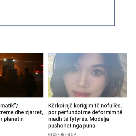
limatik”/
Kërkoi një korigjim të nofullës,
reme dhe zjarret,
por përfundoi me deformim të
ër planetin
madh të fytyrës. Modelja
pushohet nga puna
08/08 08:59