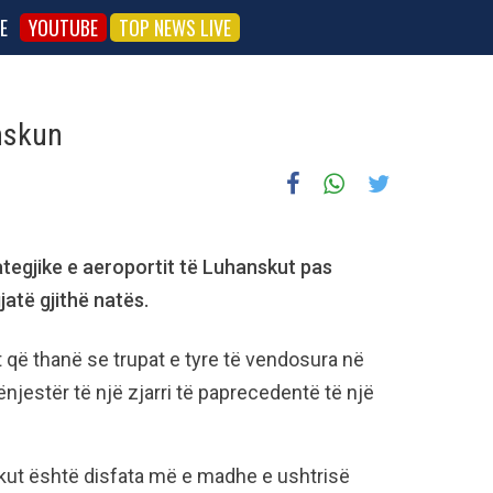
E
YOUTUBE
TOP NEWS LIVE
nskun
tegjike e aeroportit të Luhanskut pas
atë gjithë natës.
it që thanë se trupat e tyre të vendosura në
ënjestër të një zjarri të paprecedentë të një
skut është disfata më e madhe e ushtrisë