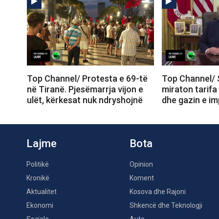
Top Channel/ Protesta e 69-të
Top Channel/ 
në Tiranë. Pjesëmarrja vijon e
miraton tarifa
ulët, kërkesat nuk ndryshojnë
dhe gazin e im
Lajme
Bota
Politikë
Opinion
Kronikë
Koment
Aktualitet
Kosova dhe Rajoni
Ekonomi
Shkencë dhe Teknologji