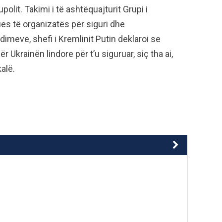
olit. Takimi i të ashtëquajturit Grupi i
es të organizatës për siguri dhe
imeve, shefi i Kremlinit Putin deklaroi se
Ukrainën lindore për t’u siguruar, siç tha ai,
alë.