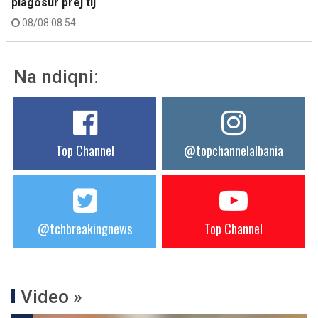
plagosur prej tij
08/08 08:54
Na ndiqni:
Top Channel
@topchannelalbania
@tchbreakingnews
Top Channel
Video »