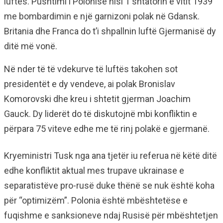
luftës. Pushtimi i Polonisë nisi 1 shtatorin e vitit 1939
me bombardimin e një garnizoni polak në Gdansk.
Britania dhe Franca do t’i shpallnin luftë Gjermanisë dy
ditë më vonë.
Në nder të të vdekurve të luftës takohen sot
presidentët e dy vendeve, ai polak Bronislav
Komorovski dhe kreu i shtetit gjerman Joachim
Gauck. Dy liderët do të diskutojnë mbi konfliktin e
përpara 75 viteve edhe me të rinj polakë e gjermanë.
Kryeministri Tusk nga ana tjetër iu referua në këtë ditë
edhe konfliktit aktual mes trupave ukrainase e
separatistëve pro-rusë duke thënë se nuk është koha
për “optimizëm”. Polonia është mbështetëse e
fuqishme e sanksioneve ndaj Rusisë për mbështetjen