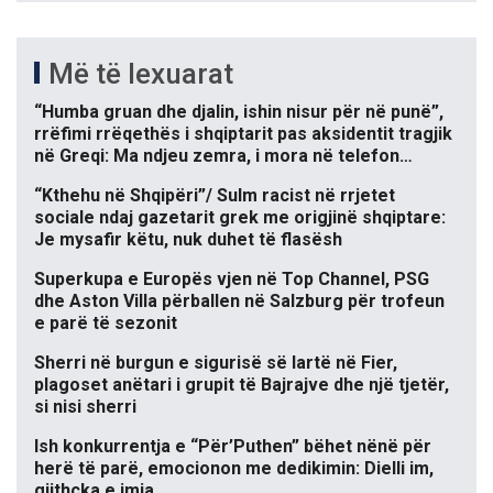
Më të lexuarat
“Humba gruan dhe djalin, ishin nisur për në punë”,
rrëfimi rrëqethës i shqiptarit pas aksidentit tragjik
në Greqi: Ma ndjeu zemra, i mora në telefon…
“Kthehu në Shqipëri”/ Sulm racist në rrjetet
sociale ndaj gazetarit grek me origjinë shqiptare:
Je mysafir këtu, nuk duhet të flasësh
Superkupa e Europës vjen në Top Channel, PSG
dhe Aston Villa përballen në Salzburg për trofeun
e parë të sezonit
Sherri në burgun e sigurisë së lartë në Fier,
plagoset anëtari i grupit të Bajrajve dhe një tjetër,
si nisi sherri
Ish konkurrentja e “Për’Puthen” bëhet nënë për
herë të parë, emocionon me dedikimin: Dielli im,
gjithçka e imja