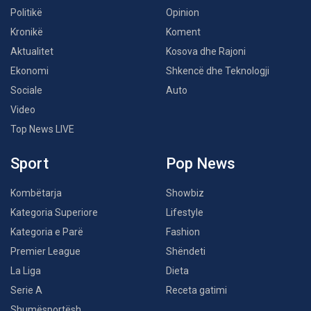
Politikë
Opinion
Kronikë
Koment
Aktualitet
Kosova dhe Rajoni
Ekonomi
Shkencë dhe Teknologji
Sociale
Auto
Video
Top News LIVE
Sport
Pop News
Kombëtarja
Showbiz
Kategoria Superiore
Lifestyle
Kategoria e Parë
Fashion
Premier League
Shëndeti
La Liga
Dieta
Serie A
Receta gatimi
Shumësportësh