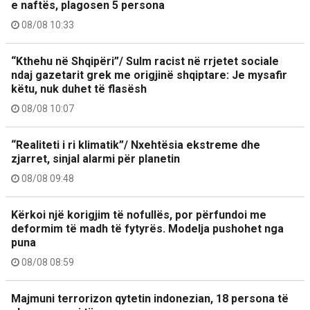
e naftës, plagosen 5 persona
08/08 10:33
“Kthehu në Shqipëri”/ Sulm racist në rrjetet sociale
ndaj gazetarit grek me origjinë shqiptare: Je mysafir
këtu, nuk duhet të flasësh
08/08 10:07
“Realiteti i ri klimatik”/ Nxehtësia ekstreme dhe
zjarret, sinjal alarmi për planetin
08/08 09:48
Kërkoi një korigjim të nofullës, por përfundoi me
deformim të madh të fytyrës. Modelja pushohet nga
puna
08/08 08:59
Majmuni terrorizon qytetin indonezian, 18 persona të