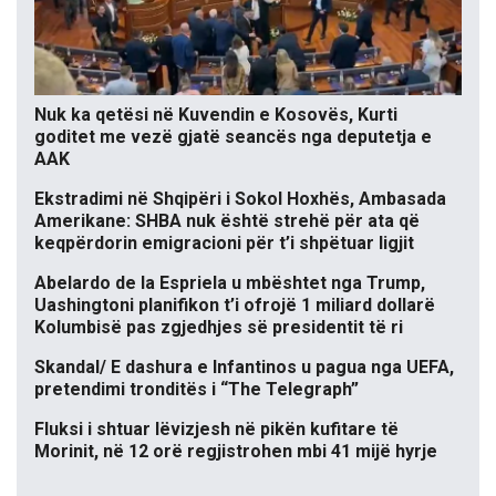
Nuk ka qetësi në Kuvendin e Kosovës, Kurti
goditet me vezë gjatë seancës nga deputetja e
AAK
Ekstradimi në Shqipëri i Sokol Hoxhës, Ambasada
Amerikane: SHBA nuk është strehë për ata që
keqpërdorin emigracioni për t’i shpëtuar ligjit
Abelardo de la Espriela u mbështet nga Trump,
Uashingtoni planifikon t’i ofrojë 1 miliard dollarë
Kolumbisë pas zgjedhjes së presidentit të ri
Skandal/ E dashura e Infantinos u pagua nga UEFA,
pretendimi tronditës i “The Telegraph”
Fluksi i shtuar lëvizjesh në pikën kufitare të
Morinit, në 12 orë regjistrohen mbi 41 mijë hyrje