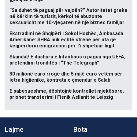
“Sa duhet të paguaj për vajzën?” Autoritetet greke
në kërkim të turistit, kërkoi të abuzonte
seksualisht me 10-vjeçaren në një biznes familjar
Ekstradimi në Shqipëri i Sokol Hoxhës, Ambasada
Amerikane: SHBA nuk është strehë për ata që
keqpërdorin emigracioni për t’i shpëtuar ligjit
Skandal/ E dashura e Infantinos u pagua nga UEFA,
pretendimi tronditës i “The Telegraph”
30 milionë euro rrogë dhe 5 mijë euro vetëm për
letra higjienike, kontrata e çmendur e Salah
E pabesueshme, dështojnë kontrollet mjekësore,
prishet transferimi i Fisnik Asllanit te Leipzig
Lajme
Bota