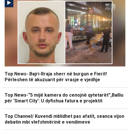
Top News- Bajri-Rraja sherr në burgun e Fierit!
Përleshen të akuzuarit për vrasje e vjedhje
Top News-“5 mijë kamera do cenojnë qytetarët”,Balliu
për ‘Smart City’: U dyfishua fatura e projektit
Top Channel/ Kuvendi mblidhet pas afatit, seanca vijon
debatin mbi vlefshmërinë e vendimeve