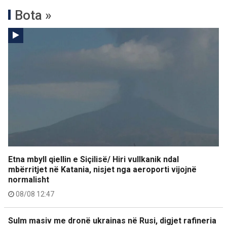
Bota »
Etna mbyll qiellin e Siçilisë/ Hiri vullkanik ndal
mbërritjet në Katania, nisjet nga aeroporti vijojnë
normalisht
08/08 12:47
Sulm masiv me dronë ukrainas në Rusi, digjet rafineria