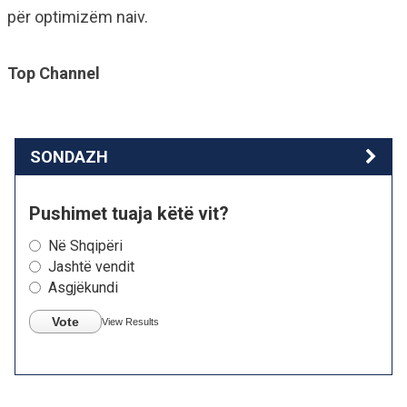
për optimizëm naiv.
Top Channel
SONDAZH
Pushimet tuaja këtë vit?
Në Shqipëri
Jashtë vendit
Asgjëkundi
Vote
View Results