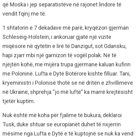
që Moska i jep separatistëve në rajonet lindore të
vendit fqinj me të.
1 shtatorin e 7 dekadave më parë, kryqëzori gjerman
Schlesëig-Holstein, i ankoruar gjatë një vizite
miqësore në qytetin e lirë të Danzigut, sot Gdansku,
hapi zjarr mbi një garnizon të vogël polak. Në të
njëjtën kohë, me mijëra trupa gjermane kaluan kufirin
me Poloninë. Lufta e Dytë Botërore kishte filluar. Tani,
kryeministri i Polonisë thotë se në dritën e zhvillimeve
në Ukrainë, shprehja “jo më luftë” ka marrë krejtësisht
tjetër kuptim.
Nuk është më koha për fjalime të bukura, deklaroi
Tusk, duke shtuar se europianët duhet të nxjerrin
mësime nga Lufta e Dytë e të kuptojnë se nuk ka vend