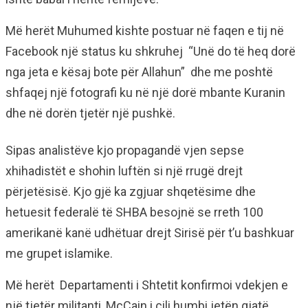
Më herët Muhumed kishte postuar në faqen e tij në
Facebook një status ku shkruhej “Unë do të heq dorë
nga jeta e kësaj bote për Allahun” dhe me poshtë
shfaqej një fotografi ku në një dorë mbante Kuranin
dhe në dorën tjetër një pushkë.
Sipas analistëve kjo propagandë vjen sepse
xhihadistët e shohin luftën si një rrugë drejt
përjetësisë. Kjo gjë ka zgjuar shqetësime dhe
hetuesit federalë të SHBA besojnë se rreth 100
amerikanë kanë udhëtuar drejt Sirisë për t’u bashkuar
me grupet islamike.
Më herët Departamenti i Shtetit konfirmoi vdekjen e
një tjetër militanti, McCain i cili humbi jetën gjatë