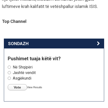
luftimeve krah kalifatit të vetëshpallur islamik ISIS.
Top Channel
SONDAZH
Pushimet tuaja këtë vit?
Në Shqipëri
Jashtë vendit
Asgjëkundi
Vote
View Results