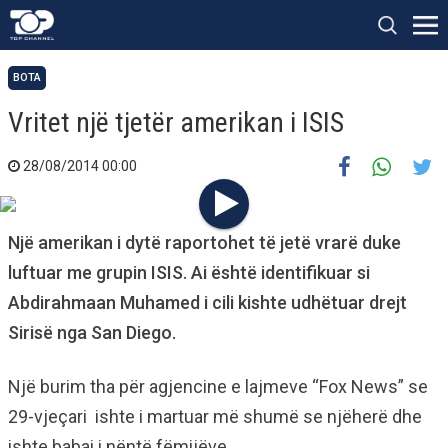
BOTA
Vritet një tjetër amerikan i ISIS
28/08/2014 00:00
Një amerikan i dytë raportohet të jetë vrarë duke
luftuar me grupin ISIS. Ai është identifikuar si
Abdirahmaan Muhamed i cili kishte udhëtuar drejt
Sirisë nga San Diego.
Një burim tha për agjencine e lajmeve “Fox News” se
29-vjeçari ishte i martuar më shumë se njëherë dhe
ishte babai i nëntë fëmijëve.