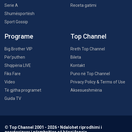
Serie A
Receta gatimi
Shumësportësh
Sport Gossip
Programe
Top Channel
Big Brother VIP
Rreth Top Channel
Për’puthen
Bileta
Shqipëria LIVE
Kontakt
Fiks Fare
Puno në Top Channel
Video
Privacy Policy & Terms of Use
Të gjitha programet
Aksesueshmëria
Guida TV
© Top Channel 2001 - 2026 • Ndalohet riprodhimi i