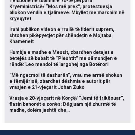
Tensione në tubimin e 70-të përpara
Kryeministrisë/ “Mos më prek”, protestuesja
bllokon vendin e fjalimeve. Mbyllet me marshim në
kryeqytet
Irani publikon videon e rrallë të liderit suprem,
shtohen pikëpyetjet për shëndetin e Mojtaba
Khameneit
Humbja e madhe e Messit, zbardhen detajet e
betejës së babait të “Pleshtit” me sëmundjen e
rëndë: Leo mendoi të largohej nga Botërori
“Më ngacmoi të dashurën”, vrau me armë shokun
e fëmijërisë, zbardhet dëshmia e autorit për
vrasjen e 21-vjeçarit Johan Zuko
Vrasja e 20-vjeçarit në Korçë/ “Jemi të frikësuar”,
flasin banorët e zonës: Dëgjuam një zhurmë të
madhe, dolëm jashtë dhe…