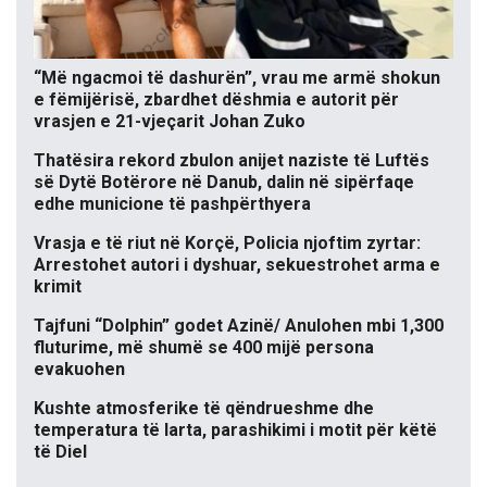
“Më ngacmoi të dashurën”, vrau me armë shokun
e fëmijërisë, zbardhet dëshmia e autorit për
vrasjen e 21-vjeçarit Johan Zuko
Thatësira rekord zbulon anijet naziste të Luftës
së Dytë Botërore në Danub, dalin në sipërfaqe
edhe municione të pashpërthyera
Vrasja e të riut në Korçë, Policia njoftim zyrtar:
Arrestohet autori i dyshuar, sekuestrohet arma e
krimit
Tajfuni “Dolphin” godet Azinë/ Anulohen mbi 1,300
fluturime, më shumë se 400 mijë persona
evakuohen
Kushte atmosferike të qëndrueshme dhe
temperatura të larta, parashikimi i motit për këtë
të Diel