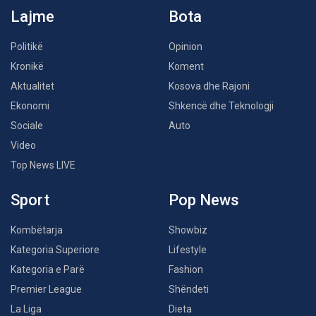
Lajme
Bota
Politikë
Opinion
Kronikë
Koment
Aktualitet
Kosova dhe Rajoni
Ekonomi
Shkencë dhe Teknologji
Sociale
Auto
Video
Top News LIVE
Sport
Pop News
Kombëtarja
Showbiz
Kategoria Superiore
Lifestyle
Kategoria e Parë
Fashion
Premier League
Shëndeti
La Liga
Dieta