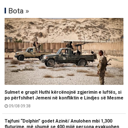
Bota »
Sulmet e grupit Huthi kërcënojnë zgjerimin e luftës, si
po përfshihet Jemeni në konfliktin e Lindjes së Mesme
09/08 09:38
Tajfuni “Dolphin” godet Azinë/ Anulohen mbi 1,300
fluturime, më shumë se 400 mijë persona evakuohen