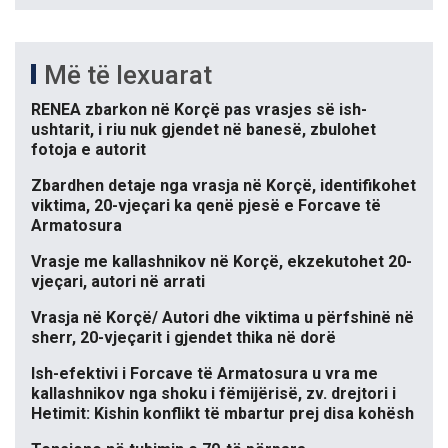
Më të lexuarat
RENEA zbarkon në Korçë pas vrasjes së ish-
ushtarit, i riu nuk gjendet në banesë, zbulohet
fotoja e autorit
Zbardhen detaje nga vrasja në Korçë, identifikohet
viktima, 20-vjeçari ka qenë pjesë e Forcave të
Armatosura
Vrasje me kallashnikov në Korçë, ekzekutohet 20-
vjeçari, autori në arrati
Vrasja në Korçë/ Autori dhe viktima u përfshinë në
sherr, 20-vjeçarit i gjendet thika në dorë
Ish-efektivi i Forcave të Armatosura u vra me
kallashnikov nga shoku i fëmijërisë, zv. drejtori i
Hetimit: Kishin konflikt të mbartur prej disa kohësh