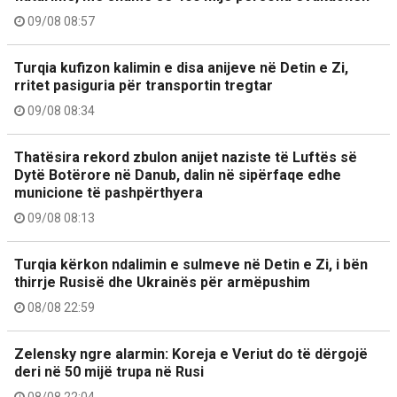
09/08 08:57
Turqia kufizon kalimin e disa anijeve në Detin e Zi,
rritet pasiguria për transportin tregtar
09/08 08:34
Thatësira rekord zbulon anijet naziste të Luftës së
Dytë Botërore në Danub, dalin në sipërfaqe edhe
municione të pashpërthyera
09/08 08:13
Turqia kërkon ndalimin e sulmeve në Detin e Zi, i bën
thirrje Rusisë dhe Ukrainës për armëpushim
08/08 22:59
Zelensky ngre alarmin: Koreja e Veriut do të dërgojë
deri në 50 mijë trupa në Rusi