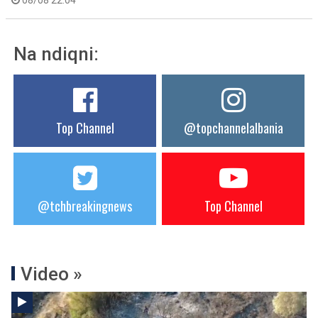
08/08 22:04
Na ndiqni:
Top Channel
@topchannelalbania
@tchbreakingnews
Top Channel
Video »