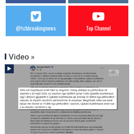
@tchbreakingnews
Top Channel
Video »