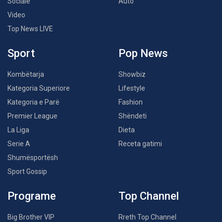
Sociale
Auto
Video
Top News LIVE
Sport
Pop News
Kombëtarja
Showbiz
Kategoria Superiore
Lifestyle
Kategoria e Parë
Fashion
Premier League
Shëndeti
La Liga
Dieta
Serie A
Receta gatimi
Shumësportësh
Sport Gossip
Programe
Top Channel
Big Brother VIP
Rreth Top Channel