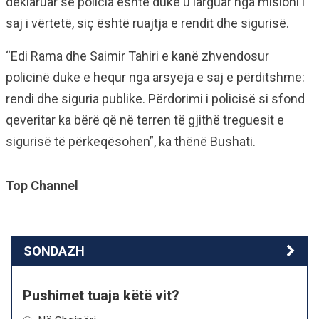
deklaruar se policia është duke u larguar nga misioni i
saj i vërtetë, siç është ruajtja e rendit dhe sigurisë.
“Edi Rama dhe Saimir Tahiri e kanë zhvendosur
policinë duke e hequr nga arsyeja e saj e përditshme:
rendi dhe siguria publike. Përdorimi i policisë si sfond
qeveritar ka bërë që në terren të gjithë treguesit e
sigurisë të përkeqësohen”, ka thënë Bushati.
Top Channel
SONDAZH
Pushimet tuaja këtë vit?