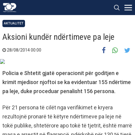
AKTUALITET
Aksioni kundër ndërtimeve pa leje
28/08/2014 00:00
Policia e Shtetit gjatë operacionit për goditjen e
krimit mjedisor njoftoi se ka evidentuar 155 ndërtime
pa leje, duke proceduar penalisht 156 persona.
Për 21 persona të cilët nga verifikimet e kryera
rezultojnë pronarë të këtyre ndërtimeve pa leje në
tokë publike, shtetërore apo tokë të tjetrit, është marrë
masa e arrestit në flagrancë, ndërkohë për 130 të tjerë