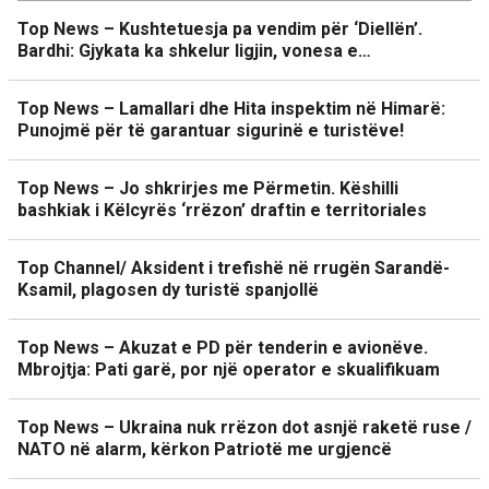
Top News – Kushtetuesja pa vendim për ‘Diellën’.
Bardhi: Gjykata ka shkelur ligjin, vonesa e…
Top News – Lamallari dhe Hita inspektim në Himarë:
Punojmë për të garantuar sigurinë e turistëve!
Top News – Jo shkrirjes me Përmetin. Këshilli
bashkiak i Këlcyrës ‘rrëzon’ draftin e territoriales
Top Channel/ Aksident i trefishë në rrugën Sarandë-
Ksamil, plagosen dy turistë spanjollë
Top News – Akuzat e PD për tenderin e avionëve.
Mbrojtja: Pati garë, por një operator e skualifikuam
Top News – Ukraina nuk rrëzon dot asnjë raketë ruse /
NATO në alarm, kërkon Patriotë me urgjencë