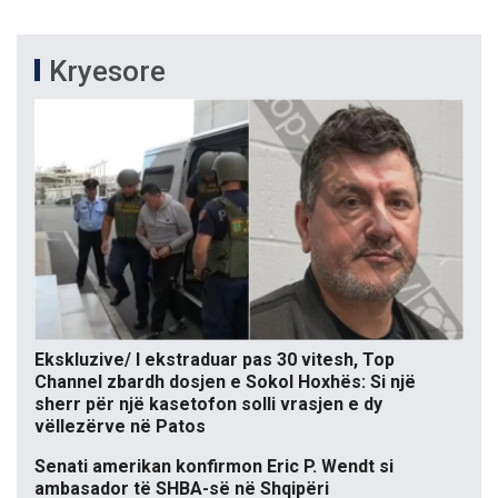
Kryesore
Ekskluzive/ I ekstraduar pas 30 vitesh, Top
Channel zbardh dosjen e Sokol Hoxhës: Si një
sherr për një kasetofon solli vrasjen e dy
vëllezërve në Patos
Senati amerikan konfirmon Eric P. Wendt si
ambasador të SHBA-së në Shqipëri