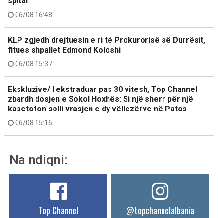
spital
06/08 16:48
KLP zgjedh drejtuesin e ri të Prokurorisë së Durrësit,
fitues shpallet Edmond Koloshi
06/08 15:37
Ekskluzive/ I ekstraduar pas 30 vitesh, Top Channel
zbardh dosjen e Sokol Hoxhës: Si një sherr për një
kasetofon solli vrasjen e dy vëllezërve në Patos
06/08 15:16
Na ndiqni:
Top Channel
@topchannelalbania