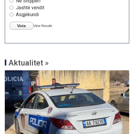
Në Shqipëri
Jashtë vendit
Asgjëkundi
Vote
View Results
Aktualitet »