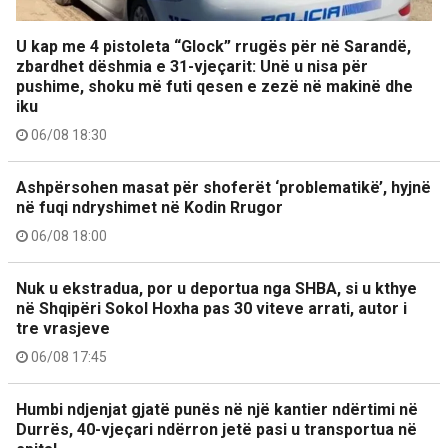
U kap me 4 pistoleta “Glock” rrugës për në Sarandë,
zbardhet dëshmia e 31-vjeçarit: Unë u nisa për
pushime, shoku më futi qesen e zezë në makinë dhe
iku
06/08 18:30
Ashpërsohen masat për shoferët ‘problematikë’, hyjnë
në fuqi ndryshimet në Kodin Rrugor
06/08 18:00
Nuk u ekstradua, por u deportua nga SHBA, si u kthye
në Shqipëri Sokol Hoxha pas 30 viteve arrati, autor i
tre vrasjeve
06/08 17:45
Humbi ndjenjat gjatë punës në një kantier ndërtimi në
Durrës, 40-vjeçari ndërron jetë pasi u transportua në