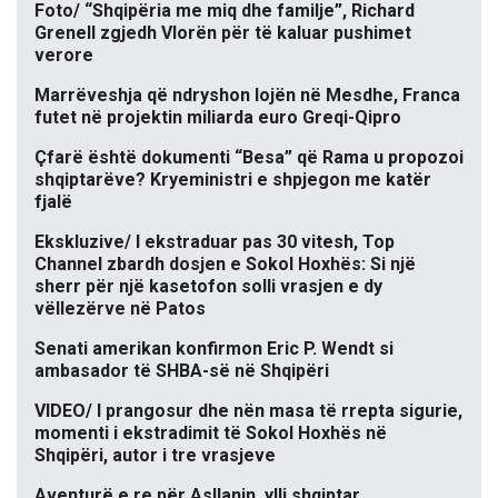
Foto/ “Shqipëria me miq dhe familje”, Richard
Grenell zgjedh Vlorën për të kaluar pushimet
verore
Marrëveshja që ndryshon lojën në Mesdhe, Franca
futet në projektin miliarda euro Greqi-Qipro
Çfarë është dokumenti “Besa” që Rama u propozoi
shqiptarëve? Kryeministri e shpjegon me katër
fjalë
Ekskluzive/ I ekstraduar pas 30 vitesh, Top
Channel zbardh dosjen e Sokol Hoxhës: Si një
sherr për një kasetofon solli vrasjen e dy
vëllezërve në Patos
Senati amerikan konfirmon Eric P. Wendt si
ambasador të SHBA-së në Shqipëri
VIDEO/ I prangosur dhe nën masa të rrepta sigurie,
momenti i ekstradimit të Sokol Hoxhës në
Shqipëri, autor i tre vrasjeve
Aventurë e re për Asllanin, ylli shqiptar