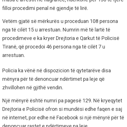
filloi procedimi penal në gjendje të lirë.
Vetëm gjatë së mërkurës u proceduan 108 persona
nga të cilët 15 u arrestuan. Numrin më të lartë të
procedimeve e ka kryer Drejtoria e Qarkut të Policisë
Tiranë, që procedoi 46 persona nga të cilët 7 u
arrestuan.
Policia ka vënë në dispozicion të qytetarëve disa
mënyra për të denoncuar ndërtimet pa leje që
zhvillohen në gjithë vendin.
Një mënyrë është numri pa pagesë 129. Në kryeqytet
Drejtoria e Policisë ofron si mundësi edhe faqen e saj
në internet, por edhe në Facebook si një mënyrë për të
denoncuar rastet e ndërtimeve pa leje.