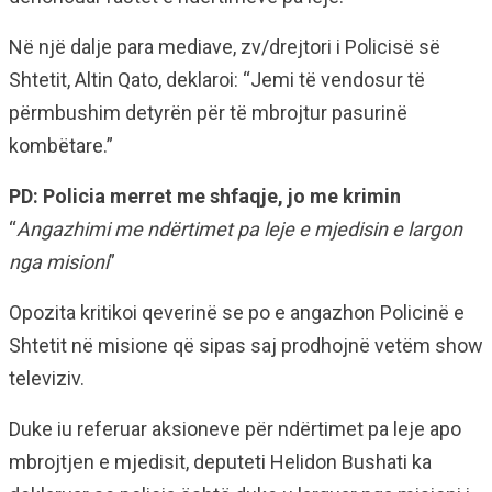
Në një dalje para mediave, zv/drejtori i Policisë së
Shtetit, Altin Qato, deklaroi: “Jemi të vendosur të
përmbushim detyrën për të mbrojtur pasurinë
kombëtare.”
PD: Policia merret me shfaqje, jo me krimin
“
Angazhimi me ndërtimet pa leje e mjedisin e largon
nga misioni
”
Opozita kritikoi qeverinë se po e angazhon Policinë e
Shtetit në misione që sipas saj prodhojnë vetëm show
televiziv.
Duke iu referuar aksioneve për ndërtimet pa leje apo
mbrojtjen e mjedisit, deputeti Helidon Bushati ka