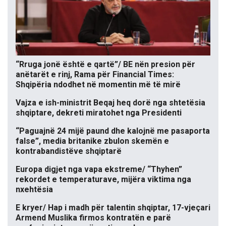
“Rruga jonë është e qartë”/ BE nën presion për
anëtarët e rinj, Rama për Financial Times:
Shqipëria ndodhet në momentin më të mirë
Vajza e ish-ministrit Beqaj heq dorë nga shtetësia
shqiptare, dekreti miratohet nga Presidenti
“Paguajnë 24 mijë paund dhe kalojnë me pasaporta
false”, media britanike zbulon skemën e
kontrabandistëve shqiptarë
Europa digjet nga vapa ekstreme/ “Thyhen”
rekordet e temperaturave, mijëra viktima nga
nxehtësia
E kryer/ Hap i madh për talentin shqiptar, 17-vjeçari
Armend Muslika firmos kontratën e parë