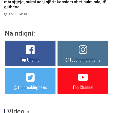
mbrojtjeje, sulmi ndaj njërit konsiderohet sulm ndaj të
gjithëve
07/08 14:38
Na ndiqni:
Top Channel
@topchannelalbania
@tchbreakingnews
Top Channel
Video »