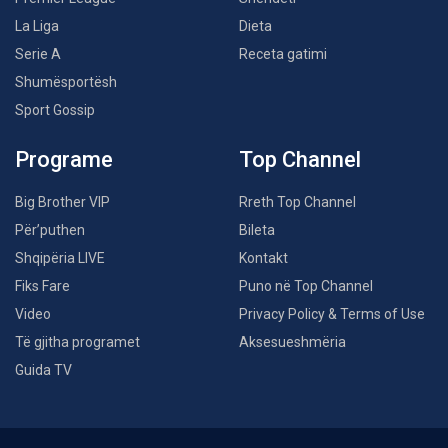
La Liga
Dieta
Serie A
Receta gatimi
Shumësportësh
Sport Gossip
Programe
Top Channel
Big Brother VIP
Rreth Top Channel
Për’puthen
Bileta
Shqipëria LIVE
Kontakt
Fiks Fare
Puno në Top Channel
Video
Privacy Policy & Terms of Use
Të gjitha programet
Aksesueshmëria
Guida TV