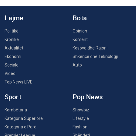
Lajme
Bota
Politikë
Opinion
Kronikë
Koment
Aktualitet
Kosova dhe Rajoni
Ekonomi
Shkencë dhe Teknologji
Sociale
Auto
Video
Top News LIVE
Sport
Pop News
Kombëtarja
Showbiz
Kategoria Superiore
Lifestyle
Kategoria e Parë
Fashion
Premier League
Shëndeti