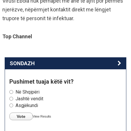
Virusi Ebola nuk përhapet me anë të ajrit por përmes
njerëzve, nëpërmjet kontaktit direkt me lëngjet
trupore të personit të infektuar.
Top Channel
SONDAZH
Pushimet tuaja këtë vit?
Në Shqipëri
Jashtë vendit
Asgjëkundi
Vote
View Results