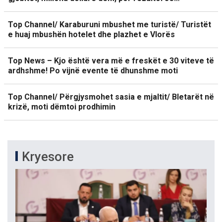
Top Channel/ Karaburuni mbushet me turistë/ Turistët
e huaj mbushën hotelet dhe plazhet e Vlorës
Top News – Kjo është vera më e freskët e 30 viteve të
ardhshme! Po vijnë evente të dhunshme moti
Top Channel/ Përgjysmohet sasia e mjaltit/ Bletarët në
krizë, moti dëmtoi prodhimin
Kryesore