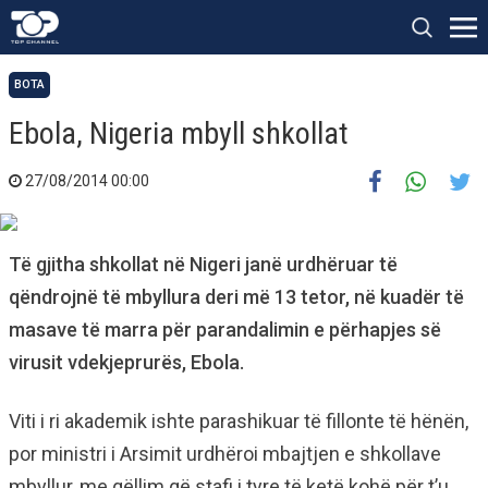
BOTA
Ebola, Nigeria mbyll shkollat
27/08/2014 00:00
Të gjitha shkollat në Nigeri janë urdhëruar të
qëndrojnë të mbyllura deri më 13 tetor, në kuadër të
masave të marra për parandalimin e përhapjes së
virusit vdekjeprurës, Ebola.
Viti i ri akademik ishte parashikuar të fillonte të hënën,
por ministri i Arsimit urdhëroi mbajtjen e shkollave
mbyllur, me qëllim që stafi i tyre të ketë kohë për t’u