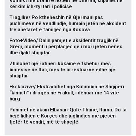
Konflikt me stafin e hotelit në Dhërmi, shpallet në
kërkim ish-zyrtari i policisë
Tragjike/ Po ktheheshin në Gjermani pas
pushimeve në vendlindje, humbin jetën në aksident
tre anëtarët e familjes nga Kosova
Foto+Video/ Dalin pamjet e aksidentit tragjik në
Greqi, momenti i përplasjes që i mori jetën nënës
dhe djalit shqiptar
Zbulohet një rafineri kokaine e fshehur mes
bimësisë në Itali, mes të arrestuarve edhe një
shqiptar
Ekskluzive/ Ekstradohet nga Kolumbia në Shqipëri
“kimisti” i drogës në Frakull, i dënuar me 14 vite
burg
Punimet në aksin Elbasan-Qafë Thanë, Rama: Do ta
bëjë lidhjen e Korçës dhe juglindjes me pjesën
tjetër të vendit, më të shpejtë