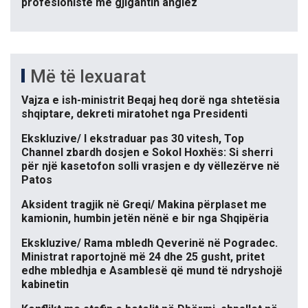
profesioniste me gjigantin anglez
Më të lexuarat
Vajza e ish-ministrit Beqaj heq dorë nga shtetësia
shqiptare, dekreti miratohet nga Presidenti
Ekskluzive/ I ekstraduar pas 30 vitesh, Top
Channel zbardh dosjen e Sokol Hoxhës: Si sherri
për një kasetofon solli vrasjen e dy vëllezërve në
Patos
Aksident tragjik në Greqi/ Makina përplaset me
kamionin, humbin jetën nënë e bir nga Shqipëria
Ekskluzive/ Rama mbledh Qeverinë në Pogradec.
Ministrat raportojnë më 24 dhe 25 gusht, pritet
edhe mbledhja e Asamblesë që mund të ndryshojë
kabinetin