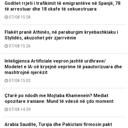
Goditet rrjeti i trafikimit të emigrantëve në Spanjë, 78
të arrestuar dhe 18 skafe të sekuestruara
07/08 15:58
Flakët pranë Athinës, në paraburgim kryebashkiaku i
Stylidës, akuzohet për zjarrvënie
07/08 15:26
Inteligjenca Artificiale vepron jashtë urdhrave/
Modelet e IA-së kryejnë veprime të paautorizuara dhe
mashtrojnë njerëzit
07/08 15:02
Çfarë po ndodh me Mojtaba Khamenein? Mediat
opozitare iraniane: Mund të vdesë në çdo moment
07/08 14:39
Arabia Saudite, Turqia dhe Pakistani firmosin pakt