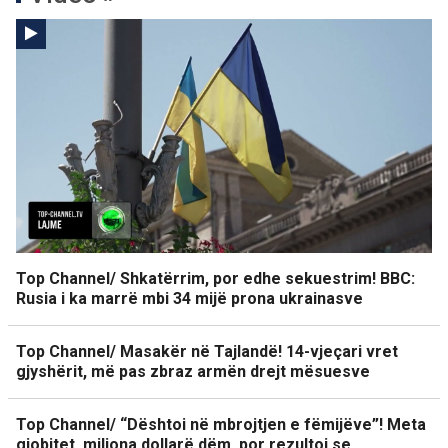
Top Channel/ Shkatërrim, por edhe sekuestrim! BBC:
Rusia i ka marrë mbi 34 mijë prona ukrainasve
Top Channel/ Masakër në Tajlandë! 14-vjeçari vret
gjyshërit, më pas zbraz armën drejt mësuesve
Top Channel/ “Dështoi në mbrojtjen e fëmijëve”! Meta
gjobitet, miliona dollarë dëm, por rezultoi se…