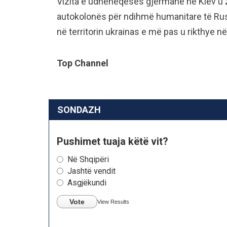
Vizita e udhëheqëses gjermane në Kiev u zh
autokolonës për ndihmë humanitare të Rusis
në territorin ukrainas e më pas u rikthye në
Top Channel
SONDAZH
Pushimet tuaja këtë vit?
Në Shqipëri
Jashtë vendit
Asgjëkundi
Vote
View Results