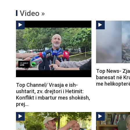
Video »
Top News- Zjar
banesat në Kru
me helikopter
Top Channel/ Vrasja e ish-
ushtarit, zv. drejtori i Hetimit:
Konflikt i mbartur mes shokësh,
prej…