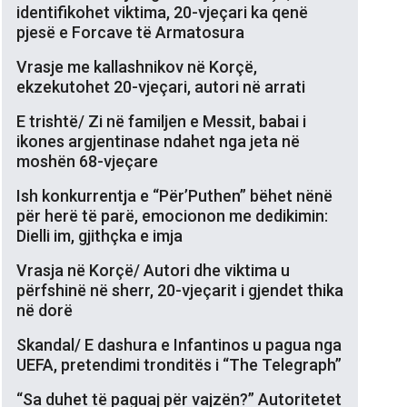
identifikohet viktima, 20-vjeçari ka qenë
pjesë e Forcave të Armatosura
Vrasje me kallashnikov në Korçë,
ekzekutohet 20-vjeçari, autori në arrati
E trishtë/ Zi në familjen e Messit, babai i
ikones argjentinase ndahet nga jeta në
moshën 68-vjeçare
Ish konkurrentja e “Për’Puthen” bëhet nënë
për herë të parë, emocionon me dedikimin:
Dielli im, gjithçka e imja
Vrasja në Korçë/ Autori dhe viktima u
përfshinë në sherr, 20-vjeçarit i gjendet thika
në dorë
Skandal/ E dashura e Infantinos u pagua nga
UEFA, pretendimi tronditës i “The Telegraph”
“Sa duhet të paguaj për vajzën?” Autoritetet