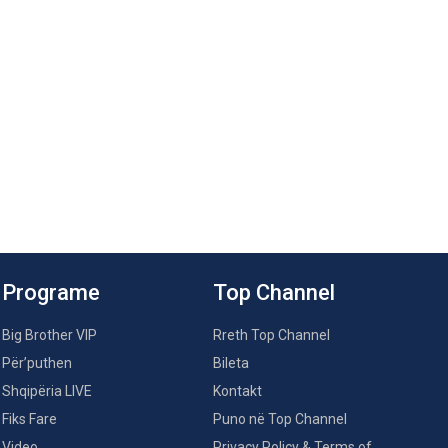
Programe
Top Channel
Big Brother VIP
Rreth Top Channel
Për’puthen
Bileta
Shqipëria LIVE
Kontakt
Fiks Fare
Puno në Top Channel
Video
Privacy Policy & Terms of