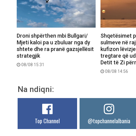
Droni shpërthen mbi Bullgari/
Shqetësimet p
Mjeti kaloi pa u zbuluar nga dy
sulmeve në raj
shtete dhe ra pranë gazsjellësit
kufizon lëvizje
strategjik
tregtare që ud
Detit të Zi pë
08/08 15:31
08/08 14:56
Na ndiqni:
Top Channel
@topchannelalbania