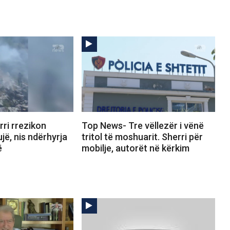
ri rrezikon
Top News- Tre vëllezër i vënë
jë, nis ndërhyrja
tritol të moshuarit. Sherri për
ë
mobilje, autorët në kërkim