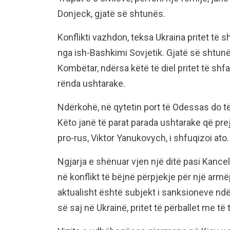
Donjeck, gjatë së shtunës.
Konflikti vazhdon, teksa Ukraina pritet të 
nga ish-Bashkimi Sovjetik. Gjatë së shtunë
Kombëtar, ndërsa këtë të diel pritet të shf
rënda ushtarake.
Ndërkohë, në qytetin port të Odessas do të
Këto janë të parat parada ushtarake që prej
pro-rus, Viktor Yanukovych, i shfuqizoi ato.
Ngjarja e shënuar vjen një ditë pasi Kancel
në konflikt të bëjnë përpjekje për një armëp
aktualisht është subjekt i sanksioneve n
së saj në Ukrainë, pritet të përballet me t