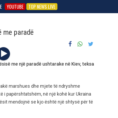
E
YOUTUBE
TOP NEWS LIVE
së me paradë
ësisë me një paradë ushtarake në Kiev, teksa
tarakë marshues dhe mjete të ndryshme
të i papërshtatshëm, në një kohë kur Ukraina
ësit mendojnë se kjo është një shtysë për të