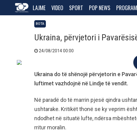
LAJME
VIDEO
SPORT
POP NEWS
PROGRAM
BOTA
Ukraina, përvjetori i Pavarësi
24/08/2014 00:00
Ukraina do të shënojë përvjetorin e Pavar
luftimet vazhdojnë në Lindje të vendit.
Në paradë do të marrin pjesë qindra ush
ushtarake. Kritikët thonë se ky veprim ësh
ndodhet në situatë lufte, ndërsa mbështet
rritur moralin.