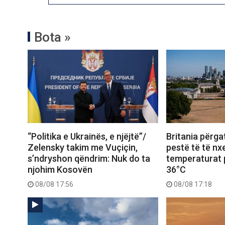
Bota »
“Politika e Ukrainës, e njëjtë”/
Britania përgat
Zelensky takim me Vuçiçin,
pestë të të nxe
s’ndryshon qëndrim: Nuk do ta
temperaturat p
njohim Kosovën
36°C
08/08 17:56
08/08 17:18