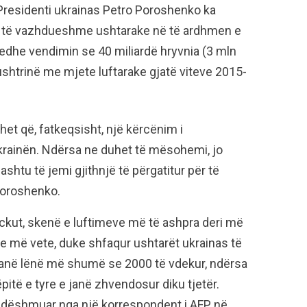
 Presidenti ukrainas Petro Poroshenko ka
e të vazhdueshme ushtarake në të ardhmen e
r edhe vendimin se 40 miliardë hryvnia (3 mln
ushtrinë me mjete luftarake gjatë viteve 2015-
et që, fatkeqsisht, një kërcënim i
rainën. Ndërsa ne duhet të mësohemi, jo
ashtu të jemi gjithnjë të përgatitur për të
Poroshenko.
eckut, skenë e luftimeve më të ashpra deri më
yre më vete, duke shfaqur ushtarët ukrainas të
kanë lënë më shumë se 2000 të vdekur, ndërsa
të e tyre e janë zhvendosur diku tjetër.
anë dëshmuar nga një korrespondent i AFP në