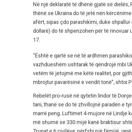
Në një deklaratë të dhënë gjatë së dielës,
thënë se Ukraina do të jetë nën kërcënim
afërt, sipas çdo parashikimi, duke shpallu
dollarë) do të shpenzohen për të rinovuar 
17.
“Është e qartë se në të ardhmen parashikoh
vazhdueshëm ushtarak të qëndrojë mbi Uk
vetëm të jetojmë me këtë realitet, por gjith
mbrojtur pavarësinë e vendit tonë”, shtoi 
Rebelët pro-rusë në qytetin lindor të Donj
tani, thanë se do të zhvillojnë paradën e t
marrë peng. Luftimet 4-mujore në Lindje 
më shumë se 330 mijë kanë braktisur shtëpi
Trupat e 6 civilëve, përfshi një fëmijë, j