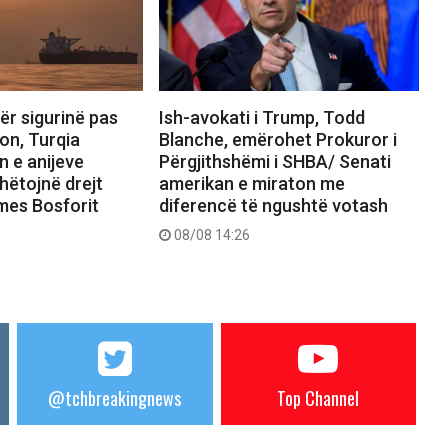
ër sigurinë pas
Ish-avokati i Trump, Todd
on, Turqia
Blanche, emërohet Prokuror i
n e anijeve
Përgjithshëmi i SHBA/ Senati
hëtojnë drejt
amerikan e miraton me
rmes Bosforit
diferencë të ngushtë votash
08/08 14:26
@tchbreakingnews
Top Channel