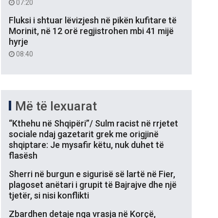
07:20
Fluksi i shtuar lëvizjesh në pikën kufitare të
Morinit, në 12 orë regjistrohen mbi 41 mijë
hyrje
08:40
Më të lexuarat
“Kthehu në Shqipëri”/ Sulm racist në rrjetet
sociale ndaj gazetarit grek me origjinë
shqiptare: Je mysafir këtu, nuk duhet të
flasësh
Sherri në burgun e sigurisë së lartë në Fier,
plagoset anëtari i grupit të Bajrajve dhe një
tjetër, si nisi konflikti
Zbardhen detaje nga vrasja në Korçë,