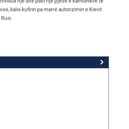
villua një ditë pasi një pjesë e kamionëve të
ë, kaloi kufirin pa marrë autorizimin e Kievit
 Rusi.