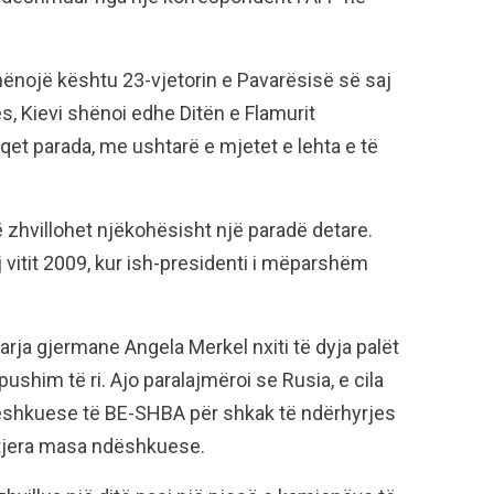
shënojë kështu 23-vjetorin e Pavarësisë së saj
s, Kievi shënoi edhe Ditën e Flamurit
aqet parada, me ushtarë e mjetet e lehta e të
 zhvillohet njëkohësisht një paradë detare.
 vitit 2009, kur ish-presidenti i mëparshëm
arja gjermane Angela Merkel nxiti të dyja palët
ushim të ri. Ajo paralajmëroi se Rusia, e cila
dëshkuese të BE-SHBA për shkak të ndërhyrjes
ë tjera masa ndëshkuese.