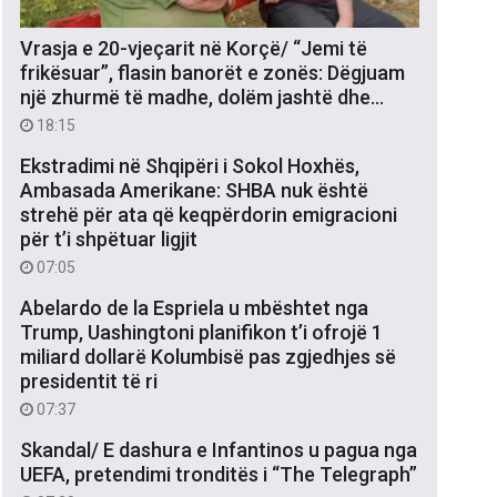
Vrasja e 20-vjeçarit në Korçë/ “Jemi të
frikësuar”, flasin banorët e zonës: Dëgjuam
një zhurmë të madhe, dolëm jashtë dhe…
18:15
Ekstradimi në Shqipëri i Sokol Hoxhës,
Ambasada Amerikane: SHBA nuk është
strehë për ata që keqpërdorin emigracioni
për t’i shpëtuar ligjit
07:05
Abelardo de la Espriela u mbështet nga
Trump, Uashingtoni planifikon t’i ofrojë 1
miliard dollarë Kolumbisë pas zgjedhjes së
presidentit të ri
07:37
Skandal/ E dashura e Infantinos u pagua nga
UEFA, pretendimi tronditës i “The Telegraph”