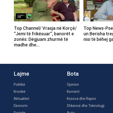
Top Channel/ Vrasja në Korçë/
Top News-Pse
“Jemi të frikësuar”, banorët e
un Berisha tr
zonës: Dëgjuam zhurmë të
nisi të bëhej 
madhe dhe…
Lajme
Bota
Politikë
Opinion
Kronikë
Koment
Aktualitet
Kosova dhe Rajoni
Ekonomi
Shkencë dhe Teknologji
Sociale
Auto