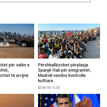
itet për valën e
Përshkallëzohet përplasja
htit,
Spanjë-Itali për emigrantët,
ritet të arrijnë
Madridi vendos kontrolle
kufitare
08/08 16:38