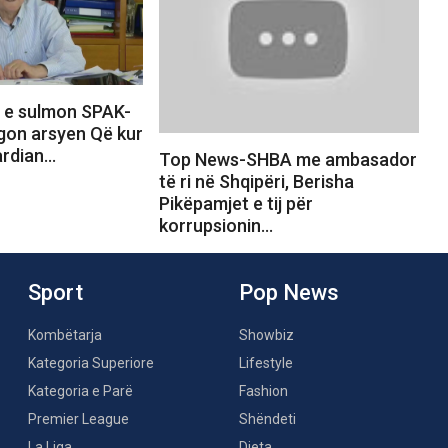
 e sulmon SPAK-
egon arsyen Që kur
gardian…
Top News-SHBA me ambasador
të ri në Shqipëri, Berisha
Pikëpamjet e tij për
korrupsionin…
Sport
Pop News
Kombëtarja
Showbiz
Kategoria Superiore
Lifestyle
Kategoria e Parë
Fashion
Premier League
Shëndeti
La Liga
Dieta