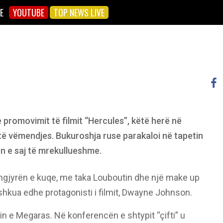
E
YOUTUBE
TOP NEWS LIVE
e promovimit të filmit “Hercules”, këtë herë në
 të vëmendjes. Bukuroshja ruse parakaloi në tapetin
ën e saj të mrekullueshme.
ngjyrën e kuqe, me taka Louboutin dhe një make up
ashkua edhe protagonisti i filmit, Dwayne Johnson.
lin e Megaras. Në konferencën e shtypit “çifti” u