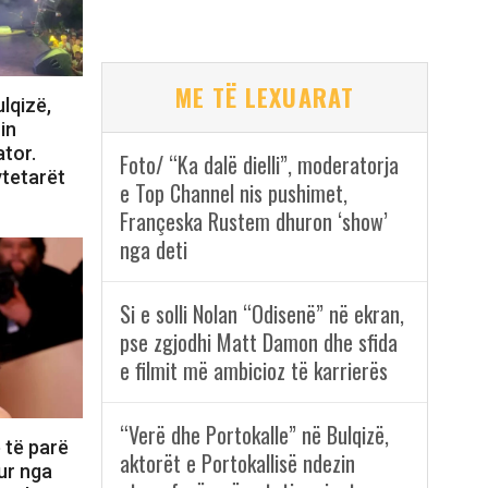
ME TË LEXUARAT
lqizë,
in
tor.
Foto/ “Ka dalë dielli”, moderatorja
ytetarët
e Top Channel nis pushimet,
Françeska Rustem dhuron ‘show’
nga deti
Si e solli Nolan “Odisenë” në ekran,
pse zgjodhi Matt Damon dhe sfida
e filmit më ambicioz të karrierës
“Verë dhe Portokalle” në Bulqizë,
 të parë
aktorët e Portokallisë ndezin
ur nga