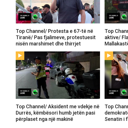
Top Channel/ Protesta e 67-të në
Top Channe
Tiranë/ Pas fjalimeve, protestuesit
aktive/ Fl
nisën marshimet dhe thirrjet
Mallakastë
Top Channel/ Aksident me vdekje në
Top Chann
Durrës, këmbësori humb jetën pasi
demokratë
përplaset nga një makinë
Senatin i 