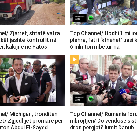
l/ Zjarret, shtatë vatra
Top Channel/ Hodhi 1 milio
akët jashtë kontrollit në
plehra, fati i ‘kthehet’ pasi 
r, kalojnë në Patos
6 mln ton mbeturina
el/ Michigan, tronditen
Top Channel/ Rumania for
t/ Zgjedhjet promare për
mbrojtjen/ Do vendosë sist
fiton Abdul El-Sayed
dron përgjatë lumit Danub