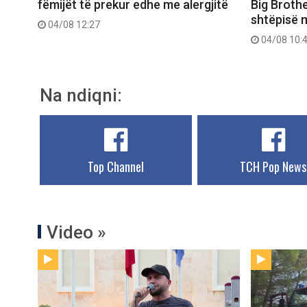
fëmijët të prekur edhe me alergjitë
Big Brothe
shtëpisë 
04/08 12:27
04/08 10:
Na ndiqni:
Top Channel
TCH Pop News
Video »