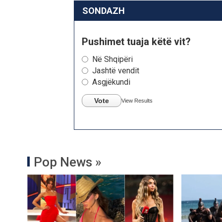
SONDAZH
Pushimet tuaja këtë vit?
Në Shqipëri
Jashtë vendit
Asgjëkundi
Vote
View Results
Pop News »