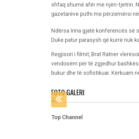
shfaq shumë afër me njëri-tjetrin.
gazetarëve puthi me përzemërsi në
Ndërsa Irina gjatë konferencës së s
Duke patur parasysh që kurrë nuk 
Regjisori i filmit, Brat Ratner vler
vendosëm për të zgjedhur bashkësh
bukur dhe të sofistikuar. Kërkuam në
FOTO GALERI
Top Channel