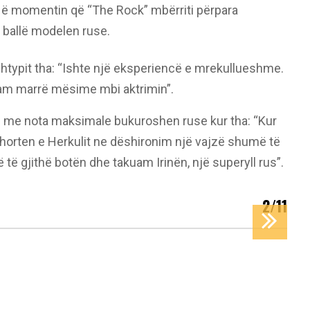
 Në momentin që “The Rock” mbërriti përpara
 ballë modelen ruse.
htypit tha: “Ishte një eksperiencë e mrekullueshme.
kam marrë mësime mbi aktrimin”.
ësoi me nota maksimale bukuroshen ruse kur tha: “Kur
orten e Herkulit ne dëshironim një vajzë shumë të
 të gjithë botën dhe takuam Irinën, një superyll rus”.
2/11