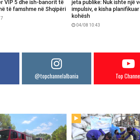
r VIP 5 dhe ish-banorit të
jeta publike: Nuk ishte një 
më të famshme në Shqipëri
impulsiv, e kisha planifikuar
kohësh
47
04/08 10:43
@topchannelalbania
Top Channe