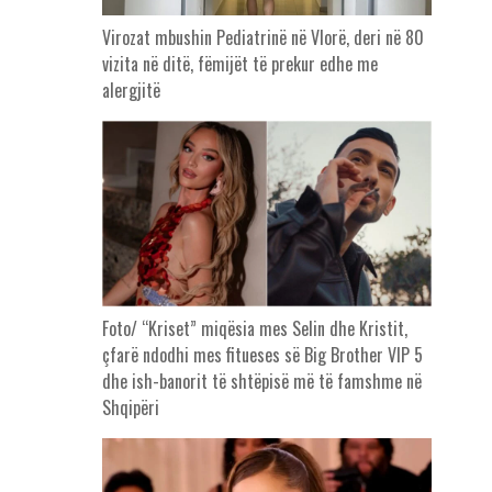
Virozat mbushin Pediatrinë në Vlorë, deri në 80
vizita në ditë, fëmijët të prekur edhe me
alergjitë
Foto/ “Kriset” miqësia mes Selin dhe Kristit,
çfarë ndodhi mes fitueses së Big Brother VIP 5
dhe ish-banorit të shtëpisë më të famshme në
Shqipëri