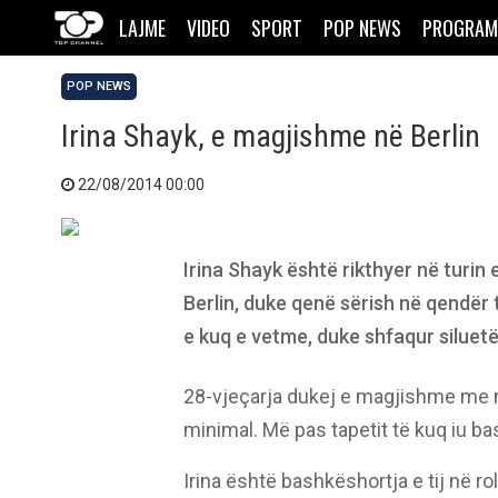
LAJME
VIDEO
SPORT
POP NEWS
PROGRAM
POP NEWS
Irina Shayk, e magjishme në Berlin
22/08/2014 00:00
Irina Shayk është rikthyer në turin 
Berlin, duke qenë sërish në qendër
e kuq e vetme, duke shfaqur siluet
28-vjeçarja dukej e magjishme me 
minimal. Më pas tapetit të kuq iu b
Irina është bashkëshortja e tij në ro