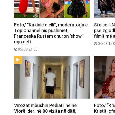
Foto/ “Ka dalë dielli”, moderatorja e
Si e solli
Top Channel nis pushimet,
pse zgjod
Françeska Rustem dhuron ‘show’
filmit më 
nga deti
04/08 15:
05/08 21:56
Virozat mbushin Pediatrinë në
Foto/ “Kri
Vlorë, deri në 80 vizita në ditë,
Kristit, ç