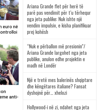
Ariana Grande flet për herë të
parë pas vendimit për t’u tërhequr
nga jeta publike: Nuk ishte një
vendim impulsiv, e kisha planifikuar
n euro në
prej kohësh
kontrolloi
“Nuk e përballon më presionin”/
Ariana Grande largohet nga jeta
publike, anulon edhe projektin e
madh në Londër
Një e tretë mes balerinës shqiptare
dhe këngëtares italiane? Fansat
con
dyshojnë për… xhelozi
eme anti-
Hollywood-i në zi, ndahet nga jeta