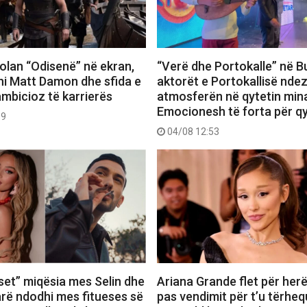
 Nolan “Odisenë” në ekran,
“Verë dhe Portokalle” në Bu
hi Matt Damon dhe sfida e
aktorët e Portokallisë ndez
ambicioz të karrierës
atmosferën në qytetin mina
Emocionesh të forta për q
09
04/08 12:53
set” miqësia mes Selin dhe
Ariana Grande flet për herë
farë ndodhi mes fitueses së
pas vendimit për t’u tërheq