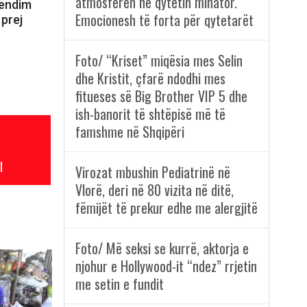
atmosferën në qytetin minator.
vendim
Emocionesh të forta për qytetarët
 prej
Foto/ “Kriset” miqësia mes Selin
dhe Kristit, çfarë ndodhi mes
fitueses së Big Brother VIP 5 dhe
ish-banorit të shtëpisë më të
famshme në Shqipëri
l
Virozat mbushin Pediatrinë në
Vlorë, deri në 80 vizita në ditë,
fëmijët të prekur edhe me alergjitë
Foto/ Më seksi se kurrë, aktorja e
njohur e Hollywood-it “ndez” rrjetin
me setin e fundit