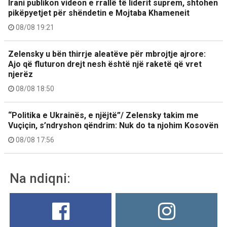
Irani publikon videon e rrallë të liderit suprem, shtohen
pikëpyetjet për shëndetin e Mojtaba Khameneit
08/08 19:21
Zelensky u bën thirrje aleatëve për mbrojtje ajrore:
Ajo që fluturon drejt nesh është një raketë që vret
njerëz
08/08 18:50
“Politika e Ukrainës, e njëjtë”/ Zelensky takim me
Vuçiçin, s’ndryshon qëndrim: Nuk do ta njohim Kosovën
08/08 17:56
Na ndiqni: