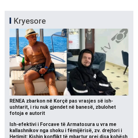
Kryesore
RENEA zbarkon në Korçë pas vrasjes së ish-
ushtarit, i riu nuk gjendet në banesë, zbulohet
fotoja e autorit
Ish-efektivi i Forcave të Armatosura u vra me
kallashnikov nga shoku i fëmijërisë, zv. drejtori i
Hetimit: Kishin konflikt të mbartur prej disa kohësh