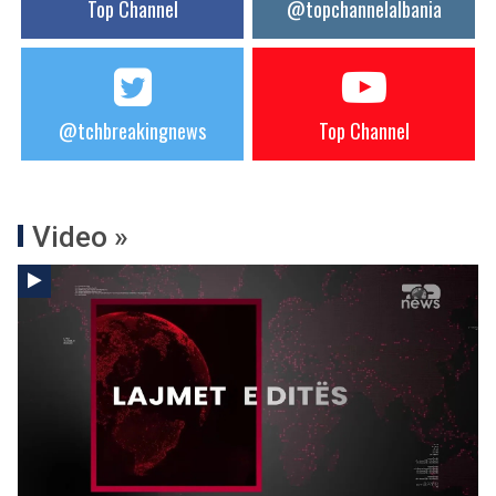
Top Channel
@topchannelalbania
@tchbreakingnews
Top Channel
Video »