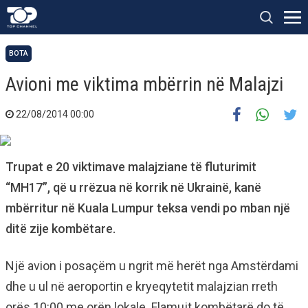
BOTA
Avioni me viktima mbërrin në Malajzi
22/08/2014 00:00
Trupat e 20 viktimave malajziane të fluturimit
“MH17”, që u rrëzua në korrik në Ukrainë, kanë
mbërritur në Kuala Lumpur teksa vendi po mban një
ditë zije kombëtare.
Një avion i posaçëm u ngrit më herët nga Amstërdami
dhe u ul në aeroportin e kryeqytetit malajzian rreth
orës 10:00 me orën lokale. Flamujt kombëtarë do të