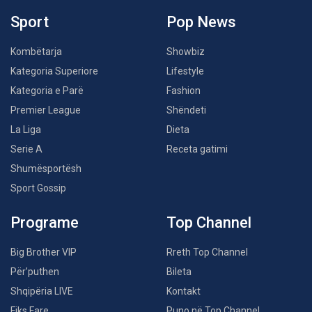
Sport
Pop News
Kombëtarja
Showbiz
Kategoria Superiore
Lifestyle
Kategoria e Parë
Fashion
Premier League
Shëndeti
La Liga
Dieta
Serie A
Receta gatimi
Shumësportësh
Sport Gossip
Programe
Top Channel
Big Brother VIP
Rreth Top Channel
Për’puthen
Bileta
Shqipëria LIVE
Kontakt
Fiks Fare
Puno në Top Channel