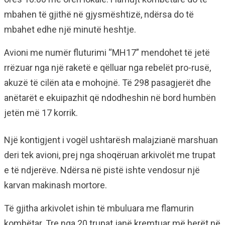
mbahen të gjithë në gjysmështizë, ndërsa do të
mbahet edhe një minutë heshtje.
Avioni me numër fluturimi “MH17” mendohet të jetë
rrëzuar nga një raketë e qëlluar nga rebelët pro-rusë,
akuzë të cilën ata e mohojnë. Të 298 pasagjerët dhe
anëtarët e ekuipazhit që ndodheshin në bord humbën
jetën më 17 korrik.
Një kontigjent i vogël ushtarësh malajzianë marshuan
deri tek avioni, prej nga shoqëruan arkivolët me trupat
e të ndjerëve. Ndërsa në pistë ishte vendosur një
karvan makinash mortore.
Të gjitha arkivolet ishin të mbuluara me flamurin
kombëtar. Tre nga 20 trupat janë kremtuar më herët në