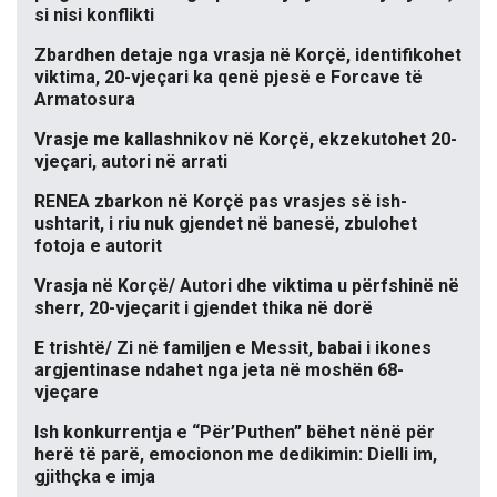
si nisi konflikti
Zbardhen detaje nga vrasja në Korçë, identifikohet
viktima, 20-vjeçari ka qenë pjesë e Forcave të
Armatosura
Vrasje me kallashnikov në Korçë, ekzekutohet 20-
vjeçari, autori në arrati
RENEA zbarkon në Korçë pas vrasjes së ish-
ushtarit, i riu nuk gjendet në banesë, zbulohet
fotoja e autorit
Vrasja në Korçë/ Autori dhe viktima u përfshinë në
sherr, 20-vjeçarit i gjendet thika në dorë
E trishtë/ Zi në familjen e Messit, babai i ikones
argjentinase ndahet nga jeta në moshën 68-
vjeçare
Ish konkurrentja e “Për’Puthen” bëhet nënë për
herë të parë, emocionon me dedikimin: Dielli im,
gjithçka e imja