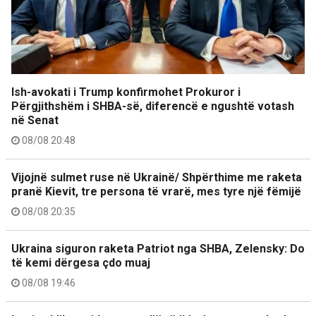
Ish-avokati i Trump konfirmohet Prokuror i
Përgjithshëm i SHBA-së, diferencë e ngushtë votash
në Senat
08/08 20:48
Vijojnë sulmet ruse në Ukrainë/ Shpërthime me raketa
pranë Kievit, tre persona të vrarë, mes tyre një fëmijë
08/08 20:35
Ukraina siguron raketa Patriot nga SHBA, Zelensky: Do
të kemi dërgesa çdo muaj
08/08 19:46