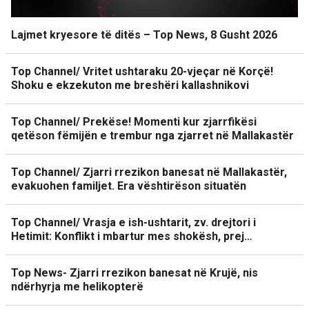
Lajmet kryesore të ditës – Top News, 8 Gusht 2026
Top Channel/ Vritet ushtaraku 20-vjeçar në Korçë!
Shoku e ekzekuton me breshëri kallashnikovi
Top Channel/ Prekëse! Momenti kur zjarrfikësi
qetëson fëmijën e trembur nga zjarret në Mallakastër
Top Channel/ Zjarri rrezikon banesat në Mallakastër,
evakuohen familjet. Era vështirëson situatën
Top Channel/ Vrasja e ish-ushtarit, zv. drejtori i
Hetimit: Konflikt i mbartur mes shokësh, prej…
Top News- Zjarri rrezikon banesat në Krujë, nis
ndërhyrja me helikopterë