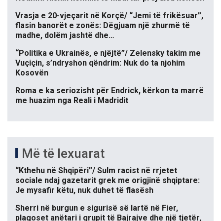
Vrasja e 20-vjeçarit në Korçë/ “Jemi të frikësuar”,
flasin banorët e zonës: Dëgjuam një zhurmë të
madhe, dolëm jashtë dhe…
“Politika e Ukrainës, e njëjtë”/ Zelensky takim me
Vuçiçin, s’ndryshon qëndrim: Nuk do ta njohim
Kosovën
Roma e ka seriozisht për Endrick, kërkon ta marrë
me huazim nga Reali i Madridit
Më të lexuarat
“Kthehu në Shqipëri”/ Sulm racist në rrjetet
sociale ndaj gazetarit grek me origjinë shqiptare:
Je mysafir këtu, nuk duhet të flasësh
Sherri në burgun e sigurisë së lartë në Fier,
plagoset anëtari i grupit të Bajrajve dhe një tjetër,