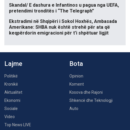
Skandal/ E dashura e Infantinos u pagua nga UEFA,
pretendimi tronditës i “The Telegraph”
Ekstradimi në Shqipëri i Sokol Hoxhës, Ambasada
Amerikane: SHBA nuk është strehë për ata që
keqpërdorin emigracioni për t’i shpëtuar ligjit
Lajme
Bota
Politikë
Opinion
Kronikë
Koment
Aktualitet
Kosova dhe Rajoni
Ekonomi
Shkencë dhe Teknologji
Sociale
Auto
Video
Top News LIVE