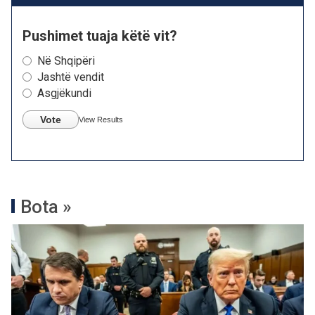
Pushimet tuaja këtë vit?
Në Shqipëri
Jashtë vendit
Asgjëkundi
Vote
View Results
Bota »