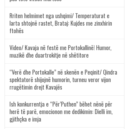
Rriten helmimet nga ushqimi/ Temperaturat e
larta shtojnë rastet, Brataj: Kujdes me zinxhirin
ftohës
Video/ Kavaja në festë me Portokallinë! Humor,
muzikë dhe duartrokitje në shëtitore
“Verë dhe Portokalle” në skenën e Peqinit/ Qindra
spektatorë shijojnë humorin, turneu veror vijon
rrugëtimin drejt Kavajës
Ish konkurrentja e “Për’Puthen” bëhet nënë për
herë të parë, emocionon me dedikimin: Dielli im,
gjithçka e imja