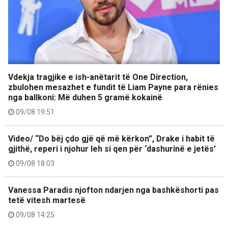
Vdekja tragjike e ish-anëtarit të One Direction,
zbulohen mesazhet e fundit të Liam Payne para rënies
nga ballkoni: Më duhen 5 gramë kokainë
09/08 19:51
Video/ “Do bëj çdo gjë që më kërkon”, Drake i habit të
gjithë, reperi i njohur leh si qen për ‘dashurinë e jetës’
09/08 18:03
Vanessa Paradis njofton ndarjen nga bashkëshorti pas
tetë vitesh martesë
09/08 14:25