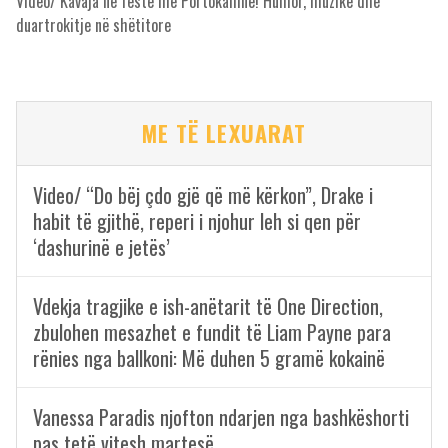
Video/ Kavaja në festë me Portokallinë! Humor, muzikë dhe
duartrokitje në shëtitore
ME TË LEXUARAT
Video/ “Do bëj çdo gjë që më kërkon”, Drake i
habit të gjithë, reperi i njohur leh si qen për
‘dashurinë e jetës’
Vdekja tragjike e ish-anëtarit të One Direction,
zbulohen mesazhet e fundit të Liam Payne para
rënies nga ballkoni: Më duhen 5 gramë kokainë
Vanessa Paradis njofton ndarjen nga bashkëshorti
pas tetë vitesh martesë