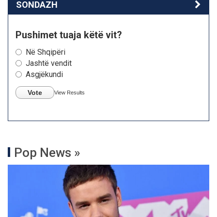
SONDAZH
Pushimet tuaja këtë vit?
Në Shqipëri
Jashtë vendit
Asgjëkundi
Vote
View Results
Pop News »