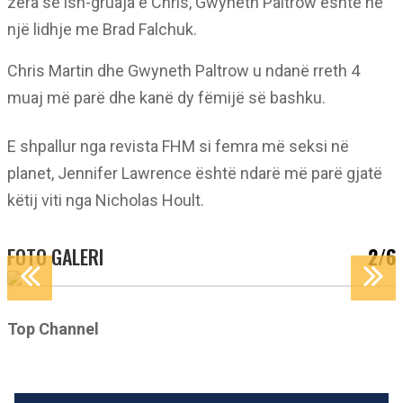
zëra se ish-gruaja e Chris, Gwyneth Paltrow është në
një lidhje me Brad Falchuk.
Chris Martin dhe Gwyneth Paltrow u ndanë rreth 4
muaj më parë dhe kanë dy fëmijë së bashku.
E shpallur nga revista FHM si femra më seksi në
planet, Jennifer Lawrence është ndarë më parë gjatë
këtij viti nga Nicholas Hoult.
FOTO GALERI
2/6
Top Channel