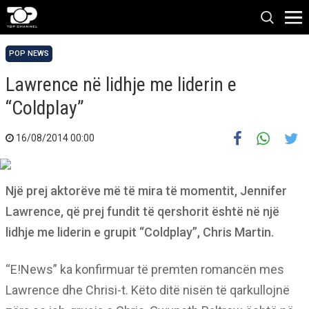
POP NEWS
Lawrence në lidhje me liderin e
“Coldplay”
16/08/2014 00:00
Një prej aktorëve më të mira të momentit, Jennifer
Lawrence, që prej fundit të qershorit është në një
lidhje me liderin e grupit “Coldplay”, Chris Martin.
“E!News” ka konfirmuar të premten romancën mes
Lawrence dhe Chrisi-t. Këto ditë nisën të qarkullojnë