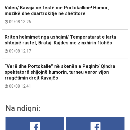
Video/ Kavaja në festë me Portokallinë! Humor,
muzikë dhe duartrokitje në shëtitore
09/08 13:26
Rriten helmimet nga ushqimi/ Temperaturat e larta
shtojnë rastet, Brataj: Kujdes me zinxhirin ftohës
09/08 12:17
“Verë dhe Portokalle” në skenën e Peqinit/ Qindra
spektatorë shijojnë humorin, turneu veror vijon
rrugëtimin drejt Kavajës
08/08 12:41
Na ndiqni: