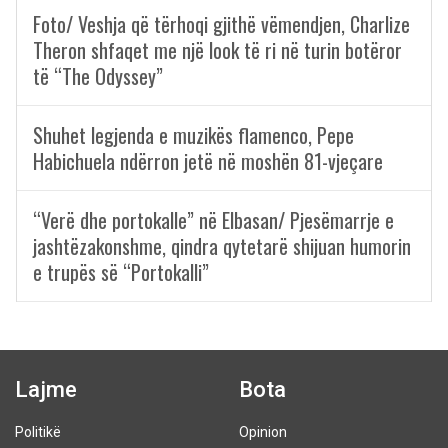
Foto/ Veshja që tërhoqi gjithë vëmendjen, Charlize
Theron shfaqet me një look të ri në turin botëror
të “The Odyssey”
Shuhet legjenda e muzikës flamenco, Pepe
Habichuela ndërron jetë në moshën 81-vjeçare
“Verë dhe portokalle” në Elbasan/ Pjesëmarrje e
jashtëzakonshme, qindra qytetarë shijuan humorin
e trupës së “Portokalli”
Lajme
Bota
Politikë
Opinion