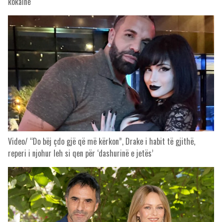
kokainë
Video/ “Do bëj çdo gjë që më kërkon”, Drake i habit të gjithë,
reperi i njohur leh si qen për ‘dashurinë e jetës’