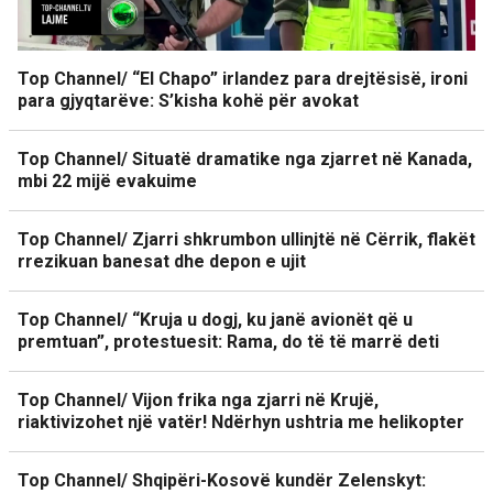
Top Channel/ “El Chapo” irlandez para drejtësisë, ironi
para gjyqtarëve: S’kisha kohë për avokat
Top Channel/ Situatë dramatike nga zjarret në Kanada,
mbi 22 mijë evakuime
Top Channel/ Zjarri shkrumbon ullinjtë në Cërrik, flakët
rrezikuan banesat dhe depon e ujit
Top Channel/ “Kruja u dogj, ku janë avionët që u
premtuan”, protestuesit: Rama, do të të marrë deti
Top Channel/ Vijon frika nga zjarri në Krujë,
riaktivizohet një vatër! Ndërhyn ushtria me helikopter
Top Channel/ Shqipëri-Kosovë kundër Zelenskyt: