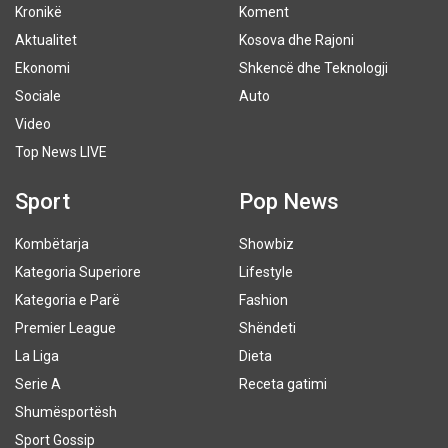
Kronikë
Koment
Aktualitet
Kosova dhe Rajoni
Ekonomi
Shkencë dhe Teknologji
Sociale
Auto
Video
Top News LIVE
Sport
Pop News
Kombëtarja
Showbiz
Kategoria Superiore
Lifestyle
Kategoria e Parë
Fashion
Premier League
Shëndeti
La Liga
Dieta
Serie A
Receta gatimi
Shumësportësh
Sport Gossip