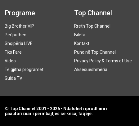
Programe
Top Channel
Big Brother VIP
Rreth Top Channel
Për’puthen
Bileta
Shqipëria LIVE
Kontakt
Fiks Fare
Puno në Top Channel
Video
Privacy Policy & Terms of Use
Të gjitha programet
Aksesueshmëria
Guida TV
© Top Channel 2001 - 2026 • Ndalohet riprodhimi i
paautorizuar i përmbajtjes së kësaj faqeje.