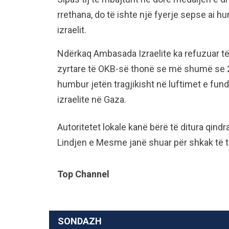
rrethana, do të ishte një fyerje sepse ai h
izraelit.
Ndërkaq Ambasada Izraelite ka refuzuar t
zyrtare të OKB-së thonë se më shumë se 2,
humbur jetën tragjikisht në luftimet e fun
izraelite në Gaza.
Autoritetet lokale kanë bërë të ditura qindr
Lindjen e Mesme janë shuar për shkak të t
Top Channel
SONDAZH