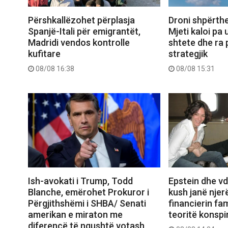
Përshkallëzohet përplasja
Droni shpërthe
Spanjë-Itali për emigrantët,
Mjeti kaloi pa
Madridi vendos kontrolle
shtete dhe ra 
kufitare
strategjik
08/08 16:38
08/08 15:31
Ish-avokati i Trump, Todd
Epstein dhe vd
Blanche, emërohet Prokuror i
kush janë njerë
Përgjithshëmi i SHBA/ Senati
financierin fa
amerikan e miraton me
teoritë konspi
diferencë të ngushtë votash