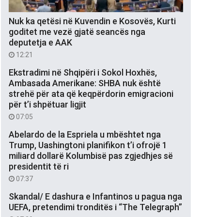
Nuk ka qetësi në Kuvendin e Kosovës, Kurti
goditet me vezë gjatë seancës nga
deputetja e AAK
12:21
Ekstradimi në Shqipëri i Sokol Hoxhës,
Ambasada Amerikane: SHBA nuk është
strehë për ata që keqpërdorin emigracioni
për t’i shpëtuar ligjit
07:05
Abelardo de la Espriela u mbështet nga
Trump, Uashingtoni planifikon t’i ofrojë 1
miliard dollarë Kolumbisë pas zgjedhjes së
presidentit të ri
07:37
Skandal/ E dashura e Infantinos u pagua nga
UEFA, pretendimi tronditës i “The Telegraph”