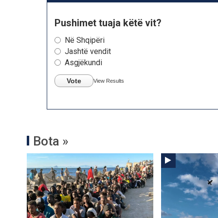
Pushimet tuaja këtë vit?
Në Shqipëri
Jashtë vendit
Asgjëkundi
Vote
View Results
Bota »