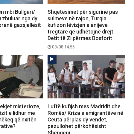
n mbi Bullgari/
Shqetësimet për sigurinë pas
 u zbuluar nga dy
sulmeve në rajon, Turqia
pranë gazsjellësit
kufizon lëvizjen e anijeve
tregtare që udhëtojnë drejt
Detit të Zi përmes Bosforit
08/08 14:56
ekjet misterioze,
Luftë kufijsh mes Madridit dhe
zit e lidhur me
Romës/ Kriza e emigrantëve në
mëkeq që nxitën
Ceuta përplas dy vendet,
rative?
pezullohet përkohësisht
Shengeni