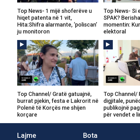
Top News- 1 mijë shoferëve u
Top News- Si 
hiqet patenta në 1 vit,
SPAK? Berisha
Hita:Shifra alarmante, ‘poliscan’
momentin: Kur 
ju monitoron
elektoral
Top Channel/ Gratë gatuajnë,
Top Channel/ 
burrat pjekin, festa e Lakrorit në
digjitale, pun
Polenë të Korçës me shijen
publikojnë pag
korçare
për vendet e li
Lajme
Bota