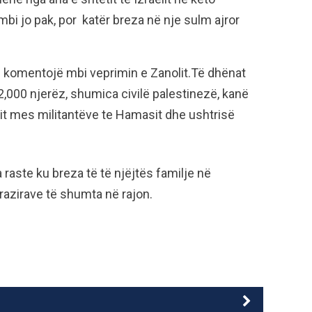
umbi jo pak, por katër breza në nje sulm ajror
ë komentojë mbi veprimin e Zanolit.Të dhënat
000 njerëz, shumica civilë palestinezë, kanë
dit mes militantëve te Hamasit dhe ushtrisë
a raste ku breza të të njëjtës familje në
razirave të shumta në rajon.