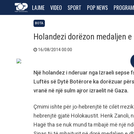
LAJME
VIDEO
SPORT
POP NEWS
PROGRAM
BOTA
Holandezi dorëzon medaljen e I
16/08/2014 00:00
Një holandez i nderuar nga Izraeli sepse f
Luftës së Dytë Botërore ka dorëzuar përsër
vranë në një sulm ajror izraelit në Gaza.
Çmimi ishte për jo-hebrenjtë të cilët rrezi
hebrenjtë gjatë Holokaustit. Henk Zanoli, n
Hagë tha se nuk mund ta mbajë më një nder
Sipas tij të mbajturit në dorë medaljen e dh