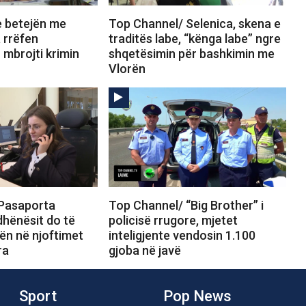
e betejën me
Top Channel/ Selenica, skena e
 rrëfen
traditës labe, “kënga labe” ngre
mbrojti krimin
shqetësimin për bashkimin me
Vlorën
Pasaporta
Top Channel/ “Big Brother” i
ëdhënësit do të
policisë rrugore, mjetet
ën në njoftimet
inteligjente vendosin 1.100
ra
gjoba në javë
Sport
Pop News