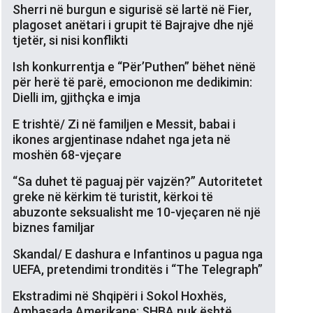
Sherri në burgun e sigurisë së lartë në Fier,
plagoset anëtari i grupit të Bajrajve dhe një
tjetër, si nisi konflikti
Ish konkurrentja e “Për’Puthen” bëhet nënë
për herë të parë, emocionon me dedikimin:
Dielli im, gjithçka e imja
E trishtë/ Zi në familjen e Messit, babai i
ikones argjentinase ndahet nga jeta në
moshën 68-vjeçare
“Sa duhet të paguaj për vajzën?” Autoritetet
greke në kërkim të turistit, kërkoi të
abuzonte seksualisht me 10-vjeçaren në një
biznes familjar
Skandal/ E dashura e Infantinos u pagua nga
UEFA, pretendimi tronditës i “The Telegraph”
Ekstradimi në Shqipëri i Sokol Hoxhës,
Ambasada Amerikane: SHBA nuk është