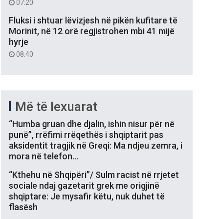
07:20
Fluksi i shtuar lëvizjesh në pikën kufitare të
Morinit, në 12 orë regjistrohen mbi 41 mijë
hyrje
08:40
Më të lexuarat
“Humba gruan dhe djalin, ishin nisur për në
punë”, rrëfimi rrëqethës i shqiptarit pas
aksidentit tragjik në Greqi: Ma ndjeu zemra, i
mora në telefon…
“Kthehu në Shqipëri”/ Sulm racist në rrjetet
sociale ndaj gazetarit grek me origjinë
shqiptare: Je mysafir këtu, nuk duhet të
flasësh