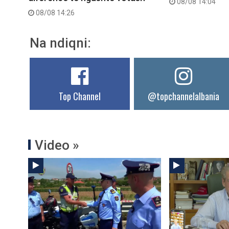
08/08 14:04
08/08 14:26
Na ndiqni:
Top Channel
@topchannelalbania
Video »