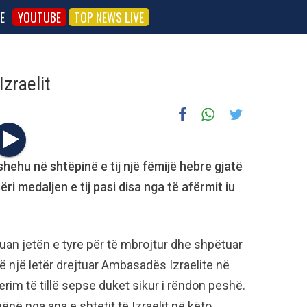
E
YOUTUBE
TOP NEWS LIVE
zraelit
shehu në shtëpinë e tij një fëmijë hebre gjatë
i medaljen e tij pasi disa nga të afërmit iu
kuan jetën e tyre për të mbrojtur dhe shpëtuar
ë një letër drejtuar Ambasadës Izraelite në
im të tillë sepse duket sikur i rëndon peshë.
ënë nga ana e shtetit të Izraelit në këto