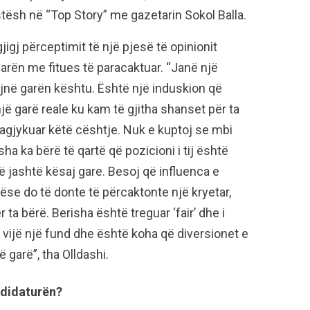
istësh në “Top Story” me gazetarin Sokol Balla.
rgjigj përceptimit të një pjesë të opinionit
garën me fitues të paracaktuar. “Janë një
ojnë garën kështu. Është një induskion që
jë garë reale ku kam të gjitha shanset për ta
aragjykuar këtë cështje. Nuk e kuptoj se mbi
ha ka bërë të qartë që pozicioni i tij është
ë jashtë kësaj gare. Besoj që influenca e
se do të donte të përcaktonte një kryetar,
ta bërë. Berisha është treguar ‘fair’ dhe i
 vijë një fund dhe është koha që diversionet e
ë garë”, tha Olldashi.
ndidaturën?