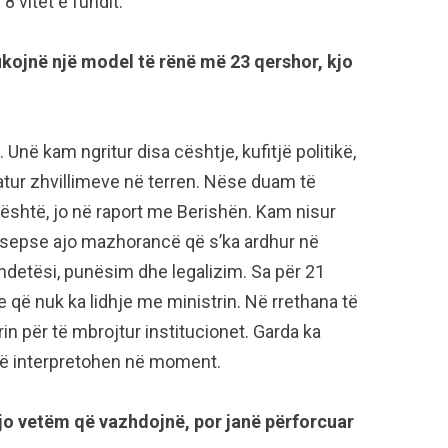
8 vitet e fundit.
ikojnë një model të rënë më 23 qershor, kjo
Unë kam ngritur disa cështje, kufitjë politikë,
atur zhvillimeve në terren. Nëse duam të
është, jo në raport me Berishën. Kam nisur
sepse ajo mazhorancë që s’ka ardhur në
ndetësi, punësim dhe legalizim. Sa për 21
e që nuk ka lidhje me ministrin. Në rrethana të
in për të mbrojtur institucionet. Garda ka
 që interpretohen në moment.
 jo vetëm që vazhdojnë, por janë përforcuar