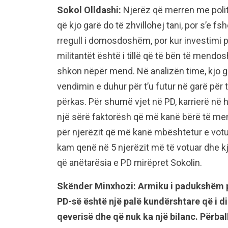
Sokol Olldashi:
Njerëz që merren me politik
që kjo garë do të zhvillohej tani, por s’e 
rregull i domosdoshëm, por kur investimi p
militantët është i tillë që të bën të mendos
shkon nëpër mend. Në analizën time, kjo
vendimin e duhur për t’u futur në garë për 
përkas. Për shumë vjet në PD, karrierë në
një sërë faktorësh që më kanë bërë të me
për njerëzit që më kanë mbështetur e votu
kam qenë në 5 njerëzit më të votuar dhe kj
që anëtarësia e PD mirëpret Sokolin.
Skënder Minxhozi: Armiku i padukshëm p
PD-së është një palë kundërshtare që i di
qeverisë dhe që nuk ka një bilanc. Përbal