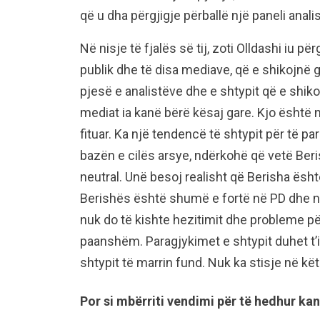
që u dha përgjigje përballë një paneli anal
Në nisje të fjalës së tij, zoti Olldashi iu pë
publik dhe të disa mediave, që e shikojnë 
pjesë e analistëve dhe e shtypit që e shik
mediat ia kanë bërë kësaj gare. Kjo është n
fituar. Ka një tendencë të shtypit për të p
bazën e cilës arsye, ndërkohë që vetë Beris
neutral. Unë besoj realisht që Berisha ësht
Berishës është shumë e fortë në PD dhe në
nuk do të kishte hezitimit dhe probleme për 
paanshëm. Paragjykimet e shtypit duhet t’i
shtypit të marrin fund. Nuk ka stisje në kët
Por si mbërriti vendimi për të hedhur ka