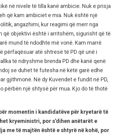
ë në nivele të tilla kanë ambicie. Nuk e prisja
fsheh që kam ambiciet e mia. Nuk është një
olitik, angazhimi, kur reagimi që merr nga
h që objektivi është i arritshëm, sigurisht që të
 garë mund të ndodhte më vonë. Kam marrë
të përfaqësuar atë shtresë të PD që unë i
 hallka të ndryshme brenda PD dhe kanë qenë
ndoj se duhet të futesha në këtë garë edhe
ar gjithmonë. Në dy Kuvendet e fundit në PD,
o përbën një shtysë për mua. Kjo do të thotë
ër momentin i kandidatëve për kryetarë të
het kryeministri, por s’dihen anëtarët e
lja me të majtën është e shtyrë në kohë, por