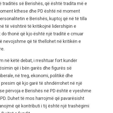
hë traditës së Berishës, që është tradita më e
 moment kthese dhe PD është në moment
rsonalitetin e Berishës, kuptoj që në të tilla
 të vështirë të kritikojnë lidershipin e
t do thonë që kjo është një traditë e cmuar
të nevojshme që të thellohet në kritikën e
re.
 në këtë debat, i rreshtuar fort kundër
rësimin që i bën garës dhe figurës së
erale, në treg, ekonomi, politikë dhe
 presim që kjo garë të shndërrohet në një
epse përvoja e Berishës në PD është e vyeshme
në PD. Duhet të mos harrojmë që pavarësisht
ojmë që kontributi i tij është një trashëgimi