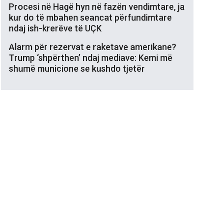
Procesi në Hagë hyn në fazën vendimtare, ja
kur do të mbahen seancat përfundimtare
ndaj ish-krerëve të UÇK
Alarm për rezervat e raketave amerikane?
Trump ‘shpërthen’ ndaj mediave: Kemi më
shumë municione se kushdo tjetër