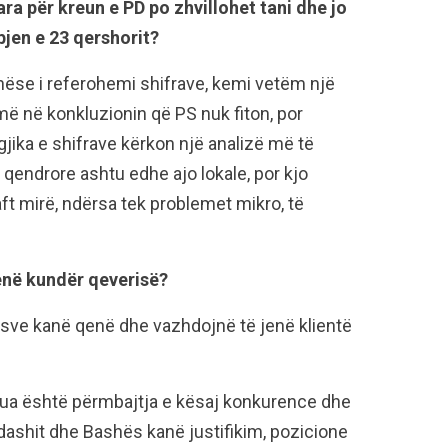
ra për kreun e PD po zhvillohet tani dhe jo
bjen e 23 qershorit?
nëse i referohemi shifrave, kemi vetëm një
ijmë në konkluzionin që PS nuk fiton, por
gjika e shifrave kërkon një analizë më të
si qendrore ashtu edhe ajo lokale, por kjo
t mirë, ndërsa tek problemet mikro, të
enë kundër qeverisë?
esve kanë qenë dhe vazhdojnë të jenë klientë
a është përmbajtja e kësaj konkurence dhe
ldashit dhe Bashës kanë justifikim, pozicione