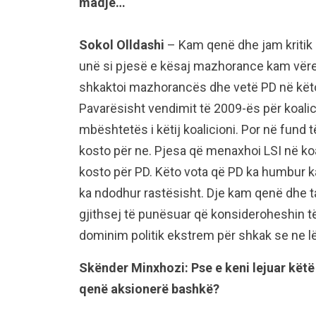
madje…
Sokol Olldashi
– Kam qenë dhe jam kritik 
unë si pjesë e kësaj mazhorance kam vërej
shkaktoi mazhorancës dhe vetë PD në këto 
Pavarësisht vendimit të 2009-ës për koalicio
mbështetës i këtij koalicioni. Por në fund 
kosto për ne. Pjesa që menaxhoi LSI në ko
kosto për PD. Këto vota që PD ka humbur k
ka ndodhur rastësisht. Dje kam qenë dhe t
gjithsej të punësuar që konsideroheshin të
dominim politik ekstrem për shkak se ne l
Skënder Minxhozi: Pse e keni lejuar këtë 
qenë aksionerë bashkë?