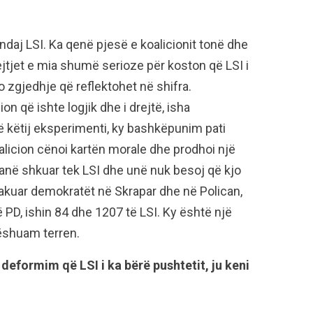
ndaj LSI. Ka qenë pjesë e koalicionit tonë dhe
tjet e mia shumë serioze për koston që LSI i
zgjedhje që reflektohet në shifra.
n që ishte logjik dhe i drejtë, isha
të këtij eksperimenti, ky bashkëpunim pati
alicion cënoi kartën morale dhe prodhoi një
anë shkuar tek LSI dhe unë nuk besoj që kjo
akuar demokratët në Skrapar dhe në Polican,
 PD, ishin 84 dhe 1207 të LSI. Ky është një
ëshuam terren.
deformim që LSI i ka bërë pushtetit, ju keni