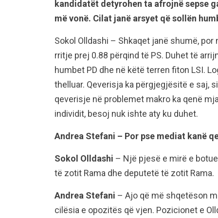
kandidatët detyrohen ta afrojnë sepse ga
më vonë. Cilat janë arsyet që sollën hum
Sokol Olldashi – Shkaqet janë shumë, por 
rritje prej 0.88 përqind të PS. Duhet të arr
humbet PD dhe në këtë terren fiton LSI. Lo
thelluar. Qeverisja ka përgjegjësitë e saj, 
qeverisje në problemet makro ka qenë mjaf
individit, besoj nuk ishte aty ku duhet.
Andrea Stefani – Por pse mediat kanë q
Sokol Olldashi
– Një pjesë e mirë e botu
të zotit Rama dhe deputetë të zotit Rama.
Andrea Stefani
– Ajo që më shqetëson mu
cilësia e opozitës që vjen. Pozicionet e Ol