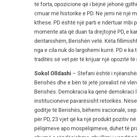
të forta, opozicione që i bëjnë jehonë gjit
cmuar më historike e PD. Ne jemi në një
kthese. PD është një parti e ndërtuar mbi pe
momente ata që duan ta drejtojnë PD, e kanë
deritanishëm, Berishën vetë. Këta fillimish
nga e cila nuk do largohemi kurrë. PD e ka 
traditës së vet për të krijuar një opozitë të 
Sokol Olldashi
– Stefani është i njëanshëm
Berishës dhe e bën të jetë jorealist në vle
Berishës. Demokracia ka qenë demokraci lib
institucioneve pavarësisht retorikës. Nëse
goditje të Berishës, bëhemi iracionalë, s
për PD, 23 vjet që ka një produkt pozitiv 
pëlqimeve apo mospëlqimeve, duhet të pran