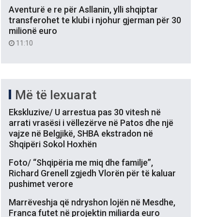
Aventurë e re për Asllanin, ylli shqiptar
transferohet te klubi i njohur gjerman për 30
milionë euro
11:10
Më të lexuarat
Ekskluzive/ U arrestua pas 30 vitesh në
arrati vrasësi i vëllezërve në Patos dhe një
vajze në Belgjikë, SHBA ekstradon në
Shqipëri Sokol Hoxhën
Foto/ “Shqipëria me miq dhe familje”,
Richard Grenell zgjedh Vlorën për të kaluar
pushimet verore
Marrëveshja që ndryshon lojën në Mesdhe,
Franca futet në projektin miliarda euro