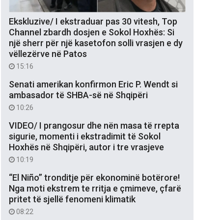
Ekskluzive/ I ekstraduar pas 30 vitesh, Top
Channel zbardh dosjen e Sokol Hoxhës: Si
një sherr për një kasetofon solli vrasjen e dy
vëllezërve në Patos
15:16
Senati amerikan konfirmon Eric P. Wendt si
ambasador të SHBA-së në Shqipëri
10:26
VIDEO/ I prangosur dhe nën masa të rrepta
sigurie, momenti i ekstradimit të Sokol
Hoxhës në Shqipëri, autor i tre vrasjeve
10:19
“El Niño” tronditje për ekonominë botërore!
Nga moti ekstrem te rritja e çmimeve, çfarë
pritet të sjellë fenomeni klimatik
08:22