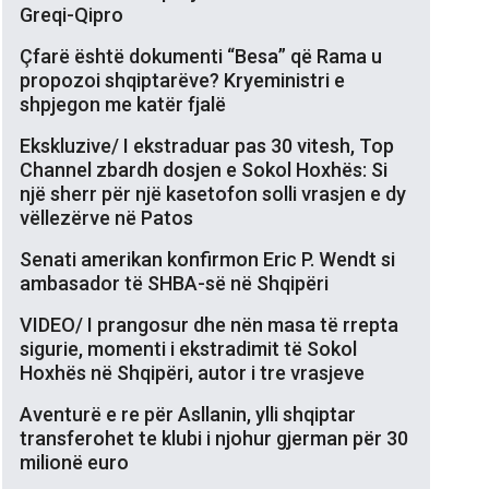
Greqi-Qipro
Çfarë është dokumenti “Besa” që Rama u
propozoi shqiptarëve? Kryeministri e
shpjegon me katër fjalë
Ekskluzive/ I ekstraduar pas 30 vitesh, Top
Channel zbardh dosjen e Sokol Hoxhës: Si
një sherr për një kasetofon solli vrasjen e dy
vëllezërve në Patos
Senati amerikan konfirmon Eric P. Wendt si
ambasador të SHBA-së në Shqipëri
VIDEO/ I prangosur dhe nën masa të rrepta
sigurie, momenti i ekstradimit të Sokol
Hoxhës në Shqipëri, autor i tre vrasjeve
Aventurë e re për Asllanin, ylli shqiptar
transferohet te klubi i njohur gjerman për 30
milionë euro