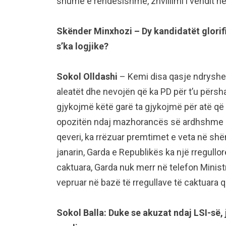
shumë e rëndësishme, zhvillimi i vendit në 
Skënder Minxhozi – Dy kandidatët glorif
s’ka logjike?
Sokol Olldashi
– Kemi disa qasje ndryshe. 
aleatët dhe nevojën që ka PD për t’u përsh
gjykojmë këtë garë ta gjykojmë për atë që 
opozitën ndaj mazhorancës së ardhshme 
qeveri, ka rrëzuar premtimet e veta në shë
janarin, Garda e Republikës ka një rregullor
caktuara, Garda nuk merr në telefon Ministr
vepruar në bazë të rregullave të caktuara
Sokol Balla: Duke se akuzat ndaj LSI-së,