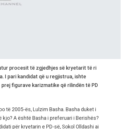
ur procesit të zgjedhjes së kryetarit të ri
a. I pari kandidat që u regjistrua, ishte
ë prej figurave karizmatike që rilindën të PD
, po të 2005-ës, Lulzim Basha. Basha duket i
ë kjo? A është Basha i preferuari i Berishës?
idati për kryetarin e PD-së, Sokol Olldashi ai