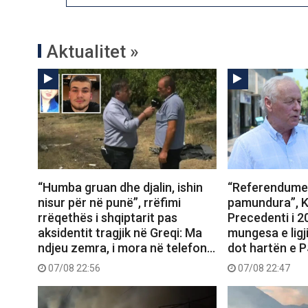
Aktualitet »
“Humba gruan dhe djalin, ishin
“Referendumet
nisur për në punë”, rrëfimi
pamundura”, K
rrëqethës i shqiptarit pas
Precedenti i 
aksidentit tragjik në Greqi: Ma
mungesa e ligj
ndjeu zemra, i mora në telefon…
dot hartën e 
07/08 22:56
07/08 22:47