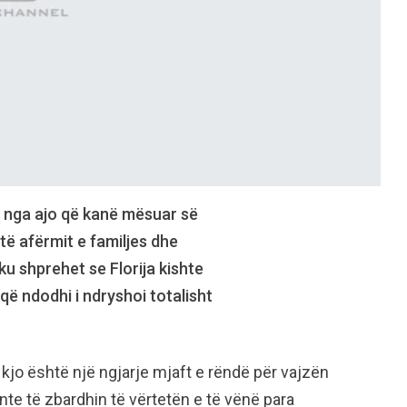
ar nga ajo që kanë mësuar së
 të afërmit e familjes dhe
ku shprehet se Florija kishte
që ndodhi i ndryshoi totalisht
jo është një ngjarje mjaft e rëndë për vajzën
te të zbardhin të vërtetën e të vënë para