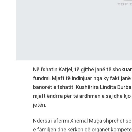
Në fshatin Katjel, të gjithë janë të shoku
fundmi. Mjaft të indinjuar nga ky fakt janë
banorët e fshatit. Kushërira Lindita Durba
mjaft ëndrra për të ardhmen e saj dhe kjo 
jetën.
Ndërsa i afërmi Xhemal Muça shprehet se k
e familjen dhe kërkon që organet kompeten