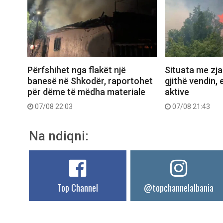
Përfshihet nga flakët një
Situata me zjar
banesë në Shkodër, raportohet
gjithë vendin, 
për dëme të mëdha materiale
aktive
07/08 22:03
07/08 21:43
Na ndiqni:
Top Channel
@topchannelalbania