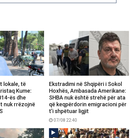
 lokale, të
Ekstradimi në Shqipëri i Sokol
ristaq Kume:
Hoxhës, Ambasada Amerikane:
2014-ës dhe
SHBA nuk është strehë për ata
it nuk rrëzojnë
që keqpërdorin emigracioni për
PS
t’i shpëtuar ligjit
07/08 22:40