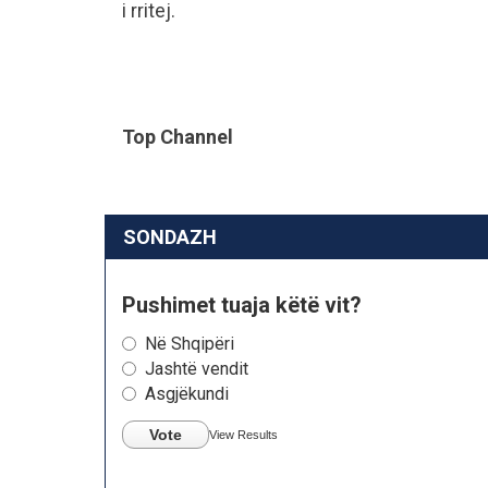
i rritej.
Top Channel
SONDAZH
Pushimet tuaja këtë vit?
Në Shqipëri
Jashtë vendit
Asgjëkundi
Vote
View Results