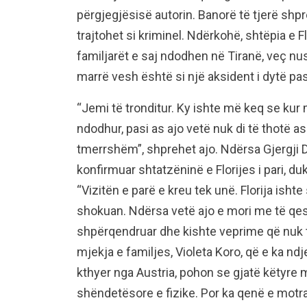
përgjegjësisë autorin. Banorë të tjerë shp
trajtohet si kriminel. Ndërkohë, shtëpia e F
familjarët e saj ndodhen në Tiranë, veç nuse
marrë vesh është si një aksident i dytë pas 
“Jemi të tronditur. Ky ishte më keq se kur
ndodhur, pasi as ajo vetë nuk di të thotë 
tmerrshëm”, shprehet ajo. Ndërsa Gjergji D
konfirmuar shtatzëninë e Florijes i pari, du
“Vizitën e parë e kreu tek unë. Florija isht
shokuan. Ndërsa vetë ajo e mori me të qes
shpërqendruar dhe kishte veprime që nuk t
mjekja e familjes, Violeta Koro, që e ka nd
kthyer nga Austria, pohon se gjatë këtyre 
shëndetësore e fizike. Por ka qenë e motra