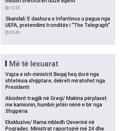
mbush shëtitoren buzë liqenit
12:35
Skandal/ E dashura e Infantinos u pagua nga
UEFA, pretendimi tronditës i “The Telegraph”
22:49
Më të lexuarat
Vajza e ish-ministrit Beqaj heq dorë nga
shtetësia shqiptare, dekreti miratohet nga
Presidenti
Aksident tragjik në Greqi/ Makina përplaset
me kamionin, humbin jetën nënë e bir nga
Shqipëria
Ekskluzive/ Rama mbledh Qeverinë në
Pogradec. Ministrat raportojnë më 24 dhe