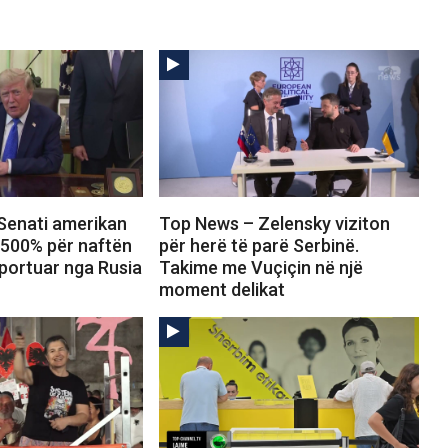
Senati amerikan
Top News – Zelensky viziton
 500% për naftën
për herë të parë Serbinë.
portuar nga Rusia
Takime me Vuçiçin në një
moment delikat