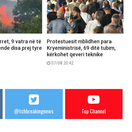
ret, 9 vatra në të
Protestuesit mblidhen para
ende disa prej tyre
Kryeministrisë, 69 ditë tubim,
kërkohet qeveri teknike
07/08 20:42
@tchbreakingnews
Top Channel