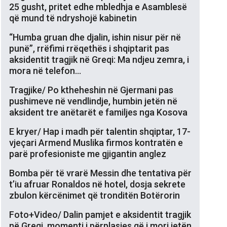
25 gusht, pritet edhe mbledhja e Asamblesë
që mund të ndryshojë kabinetin
“Humba gruan dhe djalin, ishin nisur për në
punë”, rrëfimi rrëqethës i shqiptarit pas
aksidentit tragjik në Greqi: Ma ndjeu zemra, i
mora në telefon…
Tragjike/ Po ktheheshin në Gjermani pas
pushimeve në vendlindje, humbin jetën në
aksident tre anëtarët e familjes nga Kosova
E kryer/ Hap i madh për talentin shqiptar, 17-
vjeçari Armend Muslika firmos kontratën e
parë profesioniste me gjigantin anglez
Bomba për të vrarë Messin dhe tentativa për
t’iu afruar Ronaldos në hotel, dosja sekrete
zbulon kërcënimet që tronditën Botërorin
Foto+Video/ Dalin pamjet e aksidentit tragjik
në Greqi, momenti i përplasjes që i mori jetën