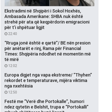
Ekstradimi në Shqipëri i Sokol Hoxhës,
Ambasada Amerikane: SHBA nuk është
strehë për ata që keqpërdorin emigracioni
për t’i shpëtuar ligjit
22:40
“Rruga jonë është e qartë”/ BE nën presion
për anëtarët e rinj, Rama për Financial
Times: Shqipëria ndodhet në momentin më
të mirë
12:02
Europa digjet nga vapa ekstreme/ “Thyhen”
rekordet e temperaturave, mijëra viktima
nga nxehtësia
12:50
Festë me “Verë dhe Portokalle”, humori
ndez qytetin e Belshit, trupa e “Portokalli”