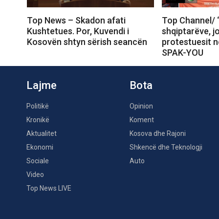
Top News – Skadon afati
Top Channel/ 
Kushtetues. Por, Kuvendi i
shqiptarëve, j
Kosovën shtyn sërish seancën
protestuesit 
SPAK-YOU
Lajme
Bota
Politikë
Opinion
Kronikë
Koment
Aktualitet
Kosova dhe Rajoni
Ekonomi
Shkencë dhe Teknologji
Sociale
Auto
Video
Top News LIVE