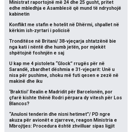
Ministrat raportojnë më 24 dhe 25 gusht, pritet
edhe mbledhja e Asamblesë që mund të ndryshojë
kabinetin
Konflikt me stafin e hotelit në Dhërmi, shpallet në
kërkim ish-zyrtari i policisë
Tronditëse në Britani/ 38-vjeçarja shtatzënë bie
nga kati i nëntë dhe humb jetën, por mjekët
shpëtojnë foshnjën e saj
U kap me 4 pistoleta “Glock” rrugës për në
Sarandë, zbardhet dëshmia e 31-vjeçarit: Unë u
nisa për pushime, shoku më futi qesen e zezë në
makinë dhe iku
‘Braktisi’ Realin e Madridit për Barcelonën, por
çfarë kishte thënë Rodri përpara dy vitesh për Los
Blancos?
“Anuloni tenderin dhe nisni hetimet”/ PD ngre
akuza për avionët e zjarreve, reagon Ministria e
Mbrojtjes: Procedura është zhvilluar sipas ligjit