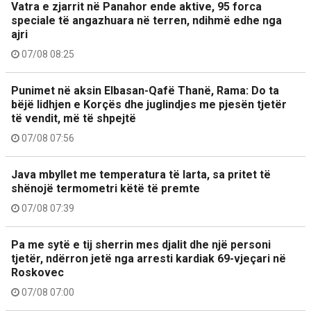
Vatra e zjarrit në Panahor ende aktive, 95 forca
speciale të angazhuara në terren, ndihmë edhe nga
ajri
07/08 08:25
Punimet në aksin Elbasan-Qafë Thanë, Rama: Do ta
bëjë lidhjen e Korçës dhe juglindjes me pjesën tjetër
të vendit, më të shpejtë
07/08 07:56
Java mbyllet me temperatura të larta, sa pritet të
shënojë termometri këtë të premte
07/08 07:39
Pa me sytë e tij sherrin mes djalit dhe një personi
tjetër, ndërron jetë nga arresti kardiak 69-vjeçari në
Roskovec
07/08 07:00