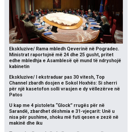
Ekskluzive/ Rama mbledh Qeverinë në Pogradec.
Ministrat raportojnë më 24 dhe 25 gusht, pritet
edhe mbledhja e Asamblesë që mund të ndryshojë
kabinetin
Ekskluzive/ I ekstraduar pas 30 vitesh, Top
Channel zbardh dosjen e Sokol Hoxhës: Si sherri
për një kasetofon solli vrasjen e dy vëllezërve në
Patos
U kap me 4 pistoleta “Glock” rrugës për në
Sarandë, zbardhet dëshmia e 31-vjeçarit: Unë u
nisa për pushime, shoku më futi qesen e zezë në
makinë dhe iku