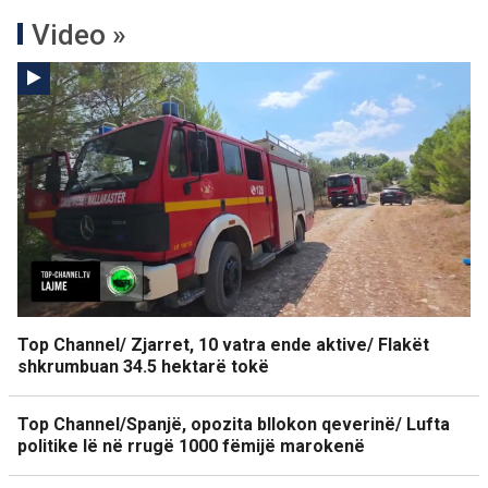
Video »
Top Channel/ Zjarret, 10 vatra ende aktive/ Flakët
shkrumbuan 34.5 hektarë tokë
Top Channel/Spanjë, opozita bllokon qeverinë/ Lufta
politike lë në rrugë 1000 fëmijë marokenë