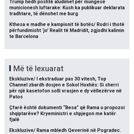
Trump hedh poshtë aludimet për mungesë
municionesh luftarake: Kush ka publikuar deklarata
tradhtare, të dënohet me burg
Kthesa e madhe e kampionit të botës/ Rodri i thotë
përfundimisht ‘jo’ Realit të Madridit, zgjodhi kalimin
te Barcelona
Më të lexuarat
Ekskluzive/ I ekstraduar pas 30 vitesh, Top
Channel zbardh dosjen e Sokol Hoxhës: Si sherri
për një kasetofon solli vrasjen e dy vëllezërve në
Patos
Çfarë është dokumenti “Besa” që Rama u propozoi
shqiptarëve? Kryeministri e shpjegon me katër
fjalë
Ekskluzive/ Rama mbledh Qeverinë në Pogradec.