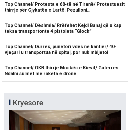
Top Channel/ Protesta e 68-të në Tiranë/ Protestuesit
thirrje për Gjykatën e Lartë: Pezulloni…
Top Channel/ Dëshmia/ Rrëfehet Kejdi Banaj që u kap
teksa transportonte 4 pistoleta “Glock”
Top Channel/ Durrës, punëtori vdes në kantier/ 40-
vjeçari u transportua në spital, por nuk mbijetoi
Top Channel/ OKB thirrje Moskës e Kievit/ Guterres:
Ndalni sulmet me raketa e dronë
Kryesore