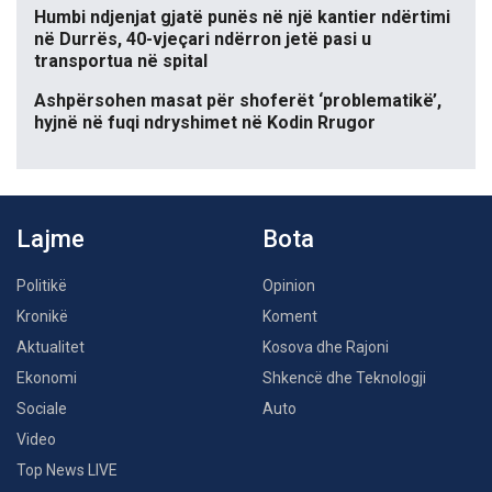
Humbi ndjenjat gjatë punës në një kantier ndërtimi
në Durrës, 40-vjeçari ndërron jetë pasi u
transportua në spital
Ashpërsohen masat për shoferët ‘problematikë’,
hyjnë në fuqi ndryshimet në Kodin Rrugor
Lajme
Bota
Politikë
Opinion
Kronikë
Koment
Aktualitet
Kosova dhe Rajoni
Ekonomi
Shkencë dhe Teknologji
Sociale
Auto
Video
Top News LIVE