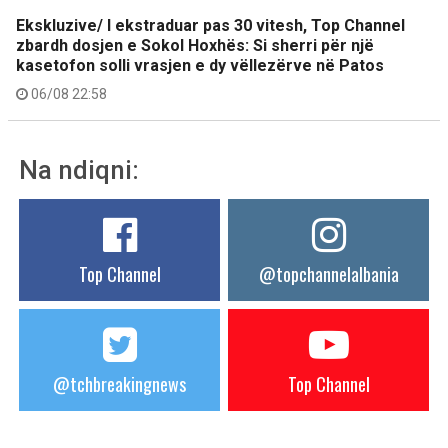
Ekskluzive/ I ekstraduar pas 30 vitesh, Top Channel
zbardh dosjen e Sokol Hoxhës: Si sherri për një
kasetofon solli vrasjen e dy vëllezërve në Patos
06/08 22:58
Na ndiqni:
Top Channel
@topchannelalbania
@tchbreakingnews
Top Channel