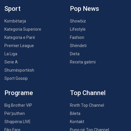
Sport
Pop News
Kombëtarja
Showbiz
Kategoria Superiore
Lifestyle
Kategoria e Parë
Fashion
Premier League
Shëndeti
La Liga
Dieta
Serie A
Receta gatimi
Shumësportësh
Sport Gossip
Programe
Top Channel
Big Brother VIP
Rreth Top Channel
Për’puthen
Bileta
Shqipëria LIVE
Kontakt
Fiks Fare
Puno në Top Channel