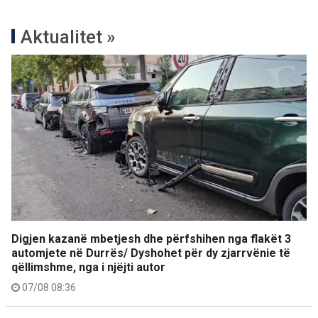
Aktualitet »
Digjen kazanë mbetjesh dhe përfshihen nga flakët 3
automjete në Durrës/ Dyshohet për dy zjarrvënie të
qëllimshme, nga i njëjti autor
07/08 08:36