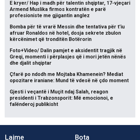
E kryer/ Hap i madh për talentin shqiptar, 17-vjeçari
Armend Muslika firmos kontratën e parë
profesioniste me gjigantin anglez
Bomba për të vrarë Messin dhe tentativa për t’iu
afruar Ronaldos në hotel, dosja sekrete zbulon
kërcënimet që tronditën Botërorin
Foto+Video/ Dalin pamjet e aksidentit tragjik në
Greqi, momenti i përplasjes që i mori jetën nënës
dhe djalit shqiptar
Çfarë po ndodh me Mojtaba Khamenein? Mediat
opozitare iraniane: Mund të vdesë në çdo moment
Gjesti i veçantë i Muçit ndaj Salah, reagon
presidenti i Trabzonsporit: Më emocionoi, e
falënderoj publikisht
Lajme
Bota