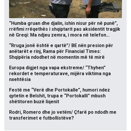
“Humba gruan dhe djalin, ishin nisur për në punë”,
rrëfimi rrëqethës i shqiptarit pas aksidentit tragjik
në Greqi: Ma ndjeu zemra, i mora në telefon…
“Rruga jonë është e qartë”/ BE nën presion për
anëtarët e rinj, Rama për Financial Times:
Shqipëria ndodhet në momentin më të mirë
Europa digjet nga vapa ekstreme/ “Thyhen”
rekordet e temperaturave, mijëra viktima nga
nxehtësia
Festë me “Verë dhe Portokalle”, humori ndez
qytetin e Belshit, trupa e “Portokalli” mbush
shëtitoren buzë liqenit
Rodri, Romero dhe jo vetëm/ Çfarë po ndodh me
transferimet e futbollistëve?