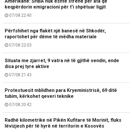
Amerikane: SHBA nuk është strehë për ata që
keqpërdorin emigracioni për t’i shpëtuar ligjit
07/08 22:40
Përfshihet nga flakët një banesë në Shkodër,
raportohet për dëme të mëdha materiale
07/08 22:03
Situata me zjarret, 9 vatra në të gjithë vendin, ende
disa prej tyre aktive
07/08 21:43
Protestuesit mblidhen para Kryeministrisë, 69 ditë
tubim, kërkohet qeveri teknike
07/08 20:42
Radhë kilometrike në Pikën Kufitare të Morinit, fluks
lëvizjesh për të hyrë në territorin e Kosovës