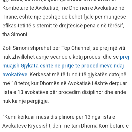
Kombëtare të Avokatisë, me Dhomën e Avokatisë në
Tiranë, është një çështje që bëhet fjalë për mungesë
efikasiteti të sistemit të drejtësisë penale në tërësi”,
tha Simoni.
Zoti Simoni shprehet per Top Channel, se prej një viti
nuk zhvillohet asnjë seancë e këtij procesi dhe se
prej
muajsh Gjykata është në pritje të procedimeve ndaj
avokatëve
. Kërkesat më të fundit të gjykatës datojnë
më 18 tetor, kur Dhomës së Avokatisë i është dërguar
lista e 13 avokatëve për procedim disiplinor dhe ende
nuk ka një përgjigje.
“Kemi kërkuar masa disiplinore për 13 nga lista e
Avokatëve Kryesisht, deri më tani Dhoma Kombëtare e