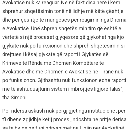
Avokatisë nuk ka reaguar. Ne në fakt disa herë i kemi
shprehur shqetësimin tonë në lidhje më këtë çështje
dhe për çështje të mungesës për reagimin nga Dhoma
e Avokatisë. Unë shpreh shqetësimin tim që është e
vërtetë si një proceset gjyqësore që gjykohet nga kjo
gjykatë nuk po funksionon dhe shpreh shqetësimin si
drejtues i kësaj gjykate që raporti i Gjykatës së
Krimeve të Rënda me Dhomën Kombëtare të
Avokatisë dhe me Dhomën e Avokatisë në Tiranë nuk
po funksionon. Gjithashtu nuk funksionon edhe raporti
me të ashtuquajturin sistem i mbrojtjes ligjore falas”,
tha Simoni.
Por ndersa askush nuk pergjigjet nga institucionet per
t’i dhene zgjidhje ketij procesi, ndoshta ne pritje derisa
sa te hyjne ne fuqi ndryshimet ne Ligjin per Avokatinë,