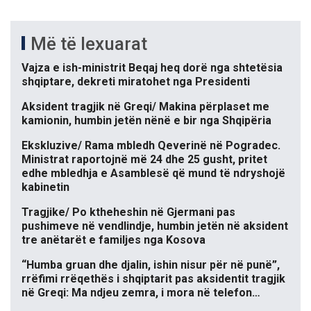
Më të lexuarat
Vajza e ish-ministrit Beqaj heq dorë nga shtetësia
shqiptare, dekreti miratohet nga Presidenti
Aksident tragjik në Greqi/ Makina përplaset me
kamionin, humbin jetën nënë e bir nga Shqipëria
Ekskluzive/ Rama mbledh Qeverinë në Pogradec.
Ministrat raportojnë më 24 dhe 25 gusht, pritet
edhe mbledhja e Asamblesë që mund të ndryshojë
kabinetin
Tragjike/ Po ktheheshin në Gjermani pas
pushimeve në vendlindje, humbin jetën në aksident
tre anëtarët e familjes nga Kosova
“Humba gruan dhe djalin, ishin nisur për në punë”,
rrëfimi rrëqethës i shqiptarit pas aksidentit tragjik
në Greqi: Ma ndjeu zemra, i mora në telefon…