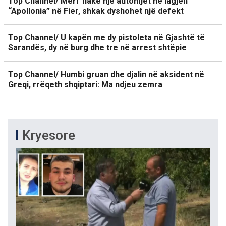
Top Channel/ Merr flakë një automjet në lagjen
“Apollonia” në Fier, shkak dyshohet një defekt
Top Channel/ U kapën me dy pistoleta në Gjashtë të
Sarandës, dy në burg dhe tre në arrest shtëpie
Top Channel/ Humbi gruan dhe djalin në aksident në
Greqi, rrëqeth shqiptari: Ma ndjeu zemra
Kryesore