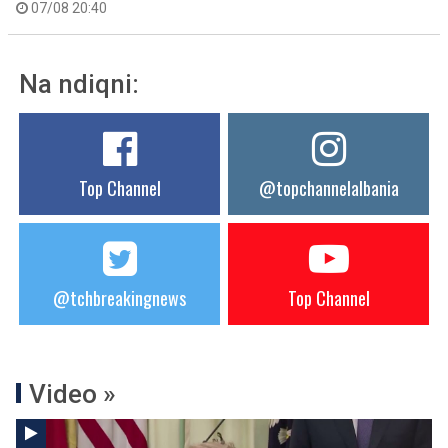
07/08 20:40
Na ndiqni:
Top Channel
@topchannelalbania
@tchbreakingnews
Top Channel
Video »