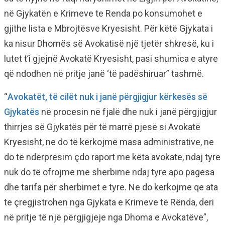
në Gjykatën e Krimeve te Renda po konsumohet e
gjithe lista e Mbrojtësve Kryesisht. Për këtë Gjykata i
ka nisur Dhomës së Avokatisë një tjetër shkresë, ku i
lutet t’i gjejnë Avokatë Kryesisht, pasi shumica e atyre
që ndodhen në pritje janë ‘të padëshiruar” tashmë.
“
Avokatët, të cilët nuk i janë përgjigjur kërkesës së
Gjykatës
në procesin në fjalë dhe nuk i janë përgjigjur
thirrjes së Gjykatës për të marrë pjesë si Avokatë
Kryesisht, ne do të kërkojmë masa administrative, ne
do të ndërpresim çdo raport me këta avokatë, ndaj tyre
nuk do të ofrojme me sherbime ndaj tyre apo pagesa
dhe tarifa për sherbimet e tyre. Ne do kerkojme qe ata
te çregjistrohen nga Gjykata e Krimeve të Rënda, deri
në pritje të një përgjigjeje nga Dhoma e Avokatëve”,