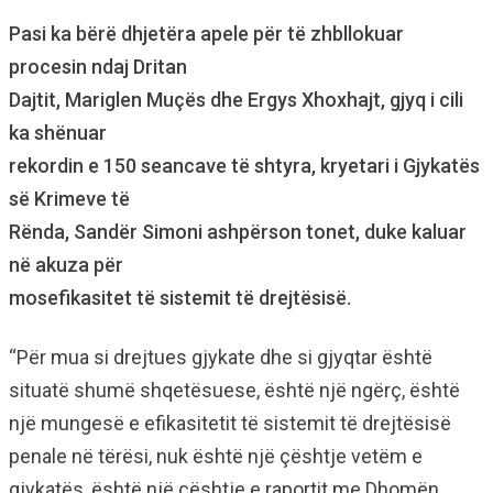
Pasi ka bërë dhjetëra apele për të zhbllokuar
procesin ndaj Dritan
Dajtit, Mariglen Muçës dhe Ergys Xhoxhajt, gjyq i cili
ka shënuar
rekordin e 150 seancave të shtyra, kryetari i Gjykatës
së Krimeve të
Rënda, Sandër Simoni ashpërson tonet, duke kaluar
në akuza për
mosefikasitet të sistemit të drejtësisë.
“Për mua si drejtues gjykate dhe si gjyqtar është
situatë shumë shqetësuese, është një ngërç, është
një mungesë e efikasitetit të sistemit të drejtësisë
penale në tërësi, nuk është një çështje vetëm e
gjykatës, është një çështje e raportit me Dhomën