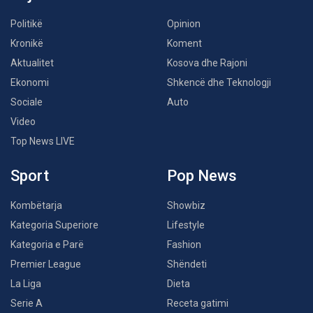
Politikë
Opinion
Kronikë
Koment
Aktualitet
Kosova dhe Rajoni
Ekonomi
Shkencë dhe Teknologji
Sociale
Auto
Video
Top News LIVE
Sport
Pop News
Kombëtarja
Showbiz
Kategoria Superiore
Lifestyle
Kategoria e Parë
Fashion
Premier League
Shëndeti
La Liga
Dieta
Serie A
Receta gatimi