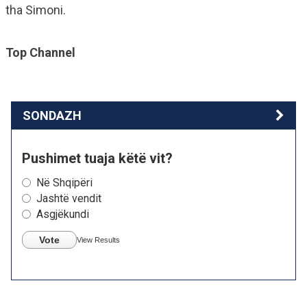
tha Simoni.
Top Channel
SONDAZH
Pushimet tuaja këtë vit?
Në Shqipëri
Jashtë vendit
Asgjëkundi
Vote
View Results