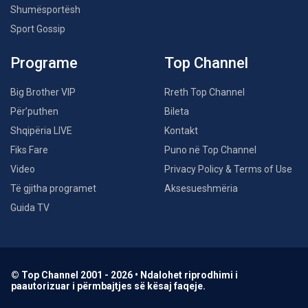
Shumësportësh
Sport Gossip
Programe
Top Channel
Big Brother VIP
Rreth Top Channel
Për’puthen
Bileta
Shqipëria LIVE
Kontakt
Fiks Fare
Puno në Top Channel
Video
Privacy Policy & Terms of Use
Të gjitha programet
Aksesueshmëria
Guida TV
© Top Channel 2001 - 2026 • Ndalohet riprodhimi i
paautorizuar i përmbajtjes së kësaj faqeje.