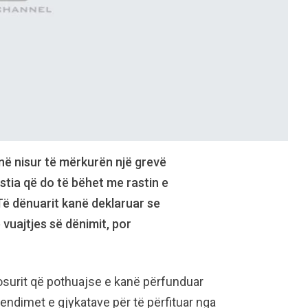
në nisur të mërkurën një grevë
tia që do të bëhet me rastin e
 Të dënuarit kanë deklaruar se
 vuajtjes së dënimit, por
osurit që pothuajse e kanë përfunduar
endimet e gjykatave për të përfituar nga