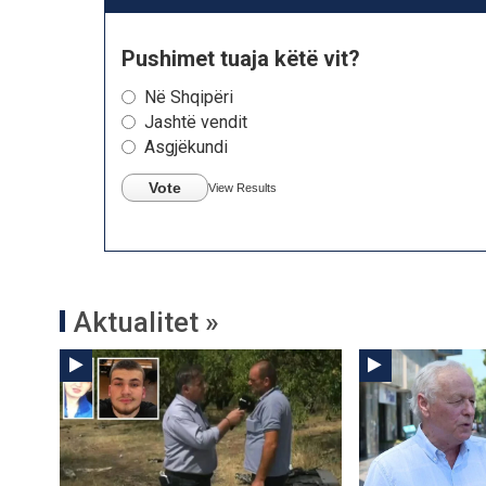
Pushimet tuaja këtë vit?
Në Shqipëri
Jashtë vendit
Asgjëkundi
Vote
View Results
Aktualitet »