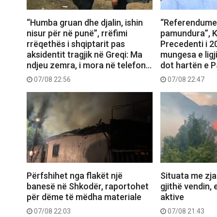
“Humba gruan dhe djalin, ishin
“Referendumet
nisur për në punë”, rrëfimi
pamundura”, K
rrëqethës i shqiptarit pas
Precedenti i 
aksidentit tragjik në Greqi: Ma
mungesa e ligj
ndjeu zemra, i mora në telefon…
dot hartën e 
07/08 22:56
07/08 22:47
Përfshihet nga flakët një
Situata me zjar
banesë në Shkodër, raportohet
gjithë vendin, 
për dëme të mëdha materiale
aktive
07/08 22:03
07/08 21:43