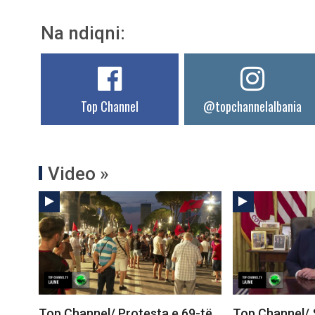
Na ndiqni:
Top Channel
@topchannelalbania
Video »
Top Channel/ Protesta e 69-të
Top Channel/ 