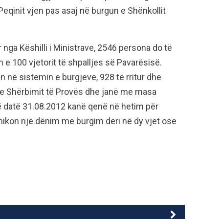
Peqinit vjen pas asaj në burgun e Shënkollit
ar nga Këshilli i Ministrave, 2546 persona do të
 e 100 vjetorit të shpalljes së Pavarësisë.
 në sistemin e burgjeve, 928 të rritur dhe
 e Shërbimit të Provës dhe janë me masa
 në datë 31.08.2012 kanë qenë në hetim për
ashikon një dënim me burgim deri në dy vjet ose