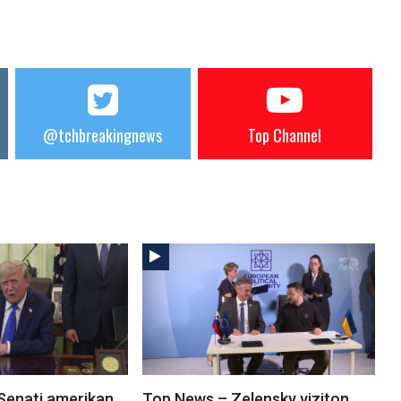
@tchbreakingnews
Top Channel
Senati amerikan
Top News – Zelensky viziton