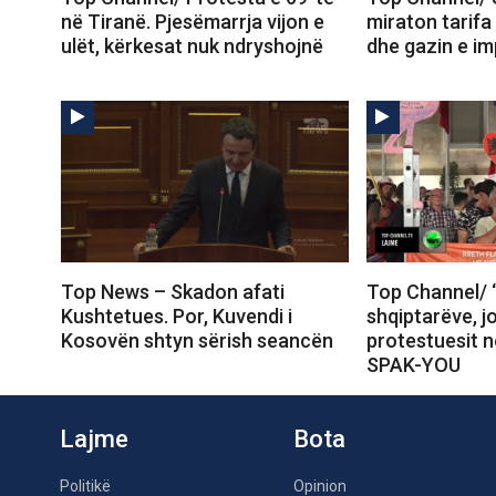
në Tiranë. Pjesëmarrja vijon e
miraton tarifa
ulët, kërkesat nuk ndryshojnë
dhe gazin e im
Top News – Skadon afati
Top Channel/ 
Kushtetues. Por, Kuvendi i
shqiptarëve, j
Kosovën shtyn sërish seancën
protestuesit 
SPAK-YOU
Lajme
Bota
Politikë
Opinion