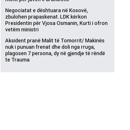
Negociatat e dështuara në Kosovë,
zbulohen prapaskenat. LDK kërkon
Presidentin për Vjosa Osmanin, Kurti i ofron
vetëm ministri
Aksident pranë Malit të Tomorrit/ Makinës
nuk i punuan frenat dhe doli nga rruga,
plagosen 7 persona, dy në gjendje të rëndë
te Trauma