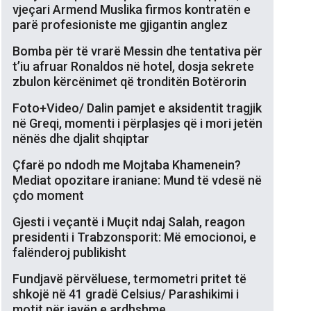
vjeçari Armend Muslika firmos kontratën e
parë profesioniste me gjigantin anglez
Bomba për të vrarë Messin dhe tentativa për
t’iu afruar Ronaldos në hotel, dosja sekrete
zbulon kërcënimet që tronditën Botërorin
Foto+Video/ Dalin pamjet e aksidentit tragjik
në Greqi, momenti i përplasjes që i mori jetën
nënës dhe djalit shqiptar
Çfarë po ndodh me Mojtaba Khamenein?
Mediat opozitare iraniane: Mund të vdesë në
çdo moment
Gjesti i veçantë i Muçit ndaj Salah, reagon
presidenti i Trabzonsporit: Më emocionoi, e
falënderoj publikisht
Fundjavë përvëluese, termometri pritet të
shkojë në 41 gradë Celsius/ Parashikimi i
motit për javën e ardhshme