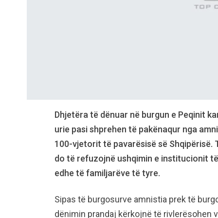
Dhjetëra të dënuar në burgun e Peqinit ka
urie pasi shprehen të pakënaqur nga amnis
100-vjetorit të pavarësisë së Shqipërisë.
do të refuzojnë ushqimin e institucionit të
edhe të familjarëve të tyre.
Sipas të burgosurve amnistia prek të burg
dënimin prandaj kërkojnë të rivlerësohen v