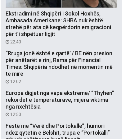
Ekstradimi në Shqipëri i Sokol Hoxhës,
Ambasada Amerikane: SHBA nuk është
strehë për ata që keqpërdorin emigracioni
për t’i shpëtuar ligjit
22:40
“Rruga jonë është e qartë”/ BE nën presion
për anëtarët e rinj, Rama për Financial
Times: Shqipëria ndodhet në momentin më
të mirë
12:02
Europa digjet nga vapa ekstreme/ “Thyhen”
rekordet e temperaturave, mijëra viktima
nga nxehtësia
12:50
Festë me “Verë dhe Portokalle”, humori
ndez qytetin e Belshit, trupa e “Portokalli”