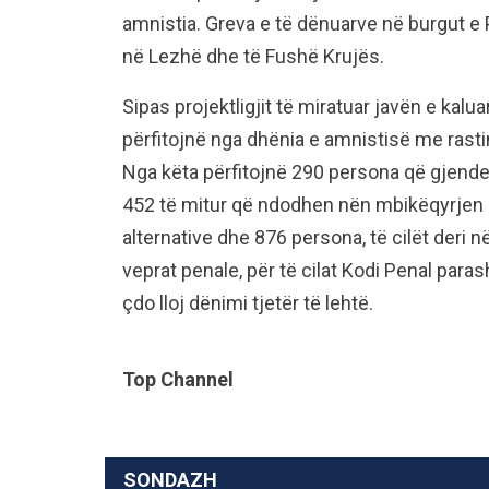
amnistia. Greva e të dënuarve në burgut e 
në Lezhë dhe të Fushë Krujës.
Sipas projektligjit të miratuar javën e kalu
përfitojnë nga dhënia e amnistisë me rastin
Nga këta përfitojnë 290 persona që gjenden
452 të mitur që ndodhen nën mbikëqyrjen
alternative dhe 876 persona, të cilët deri
veprat penale, për të cilat Kodi Penal par
çdo lloj dënimi tjetër të lehtë.
Top Channel
SONDAZH