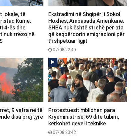
 lokale, të
Ekstradimi në Shqipëri i Sokol
ristaq Kume:
Hoxhës, Ambasada Amerikane:
2014-ës dhe
SHBA nuk është strehë për ata
it nuk rrëzojnë
që keqpërdorin emigracioni për
PS
t’i shpëtuar ligjit
07/08 22:40
ret, 9 vatra në të
Protestuesit mblidhen para
ende disa prej tyre
Kryeministrisë, 69 ditë tubim,
kërkohet qeveri teknike
07/08 20:42