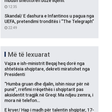
mbush shëtitoren buzë liqenit
12:35
Skandal/ E dashura e Infantinos u pagua nga
UEFA, pretendimi tronditës i “The Telegraph”
22:49
Më të lexuarat
Vajza e ish-ministrit Beqaj heq dorë nga
shtetësia shqiptare, dekreti miratohet nga
Presidenti
“Humba gruan dhe djalin, ishin nisur për në
punë”, rrëfimi rrëqethës i shqiptarit pas
aksidentit tragjik në Greqi: Ma ndjeu zemra, i
mora në telefon…
E kryer/ Hap i madh për talentin shqiptar, 17-