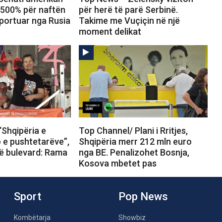
 500% për naftën
për herë të parë Serbinë.
portuar nga Rusia
Takime me Vuçiçin në një
moment delikat
“Shqipëria e
Top Channel/ Plani i Rritjes,
o e pushtetarëve”,
Shqipëria merr 212 mln euro
në bulevard: Rama
nga BE. Penalizohet Bosnja,
Kosova mbetet pas
Sport
Pop News
Kombëtarja
Showbiz