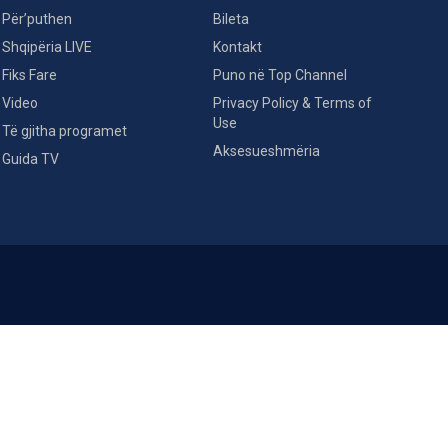
Për’puthen
Bileta
Shqipëria LIVE
Kontakt
Fiks Fare
Puno në Top Channel
Video
Privacy Policy & Terms of
Use
Të gjitha programet
Aksesueshmëria
Guida TV